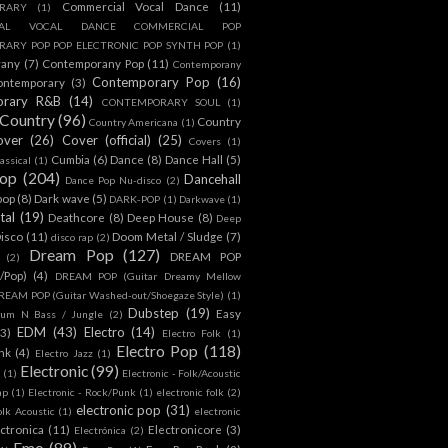
Commercial Vocal Dance
(11)
RARY
(1)
IAL VOCAL DANCE COMMERCIAL POP
ARY POP POP ELECTRONIC POP SYNTH POP
(1)
rany
(7)
Contemporany Pop
(11)
Contemporany
Contemporary Pop
(16)
ontemporary
(3)
orary R&B
(14)
CONTEMPORARY SOUL
(1)
Country
(96)
Country
Country Americana
(1)
over
(26)
Cover (official)
(25)
Covers
(1)
Cumbia
(6)
Dance
(8)
Dance Hall
(5)
assical
(1)
Pop
(204)
Dancehall
Dance Pop Nu-disco
(2)
pop
(8)
Dark wave
(5)
DARK-POP
(1)
Darkwave
(1)
tal
(19)
Deathcore
(8)
Deep House
(8)
Deep
isco
(11)
Doom Metal / Sludge
(7)
disco rap
(2)
Dream Pop
(127)
DREAM POP
(2)
c/Pop)
(4)
DREAM POP (Guitar Dreamy Mellow
REAM POP (Guitar Washed-out/Shoegaze Style)
(1)
Dubstep
(19)
Easy
rum N Bass / Jungle
(2)
EDM
(43)
Electro
(14)
(3)
Electro Folk
(1)
Electro Pop
(118)
nk
(4)
Electro Jazz
(1)
Electronic
(99)
h
(1)
Electronic - Folk/Acoustic
ap
(1)
Electronic - Rock/Punk
(1)
electronic folk
(2)
electronic pop
(31)
olk Acoustic
(1)
electronic
ctronica
(11)
Electronicore
(3)
Electrónica
(2)
Emo
(89)