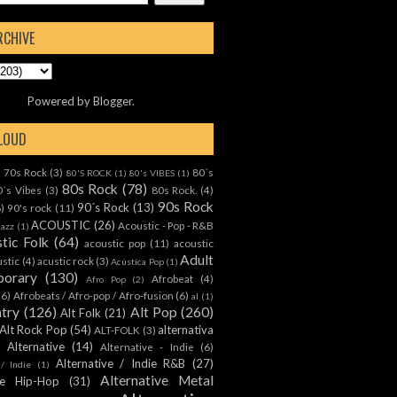
RCHIVE
Powered by
Blogger
.
CLOUD
70s Rock
(3)
80´s
)
80'S ROCK
(1)
80's VIBES
(1)
80s Rock
(78)
0´s Vibes
(3)
80s Rock.
(4)
90s Rock
90´s Rock
(13)
8)
90's rock
(11)
ACOUSTIC
(26)
Acoustic - Pop - R&B
Jazz
(1)
tic Folk
(64)
acoustic pop
(11)
acoustic
Adult
ustic
(4)
acustic rock
(3)
Acústica Pop
(1)
orary
(130)
Afrobeat
(4)
Afro Pop
(2)
(6)
Afrobeats / Afro-pop / Afro-fusion
(6)
al
(1)
ntry
(126)
Alt Pop
(260)
Alt Folk
(21)
Alt Rock Pop
(54)
alternativa
ALT-FOLK
(3)
Alternative
(14)
Alternative - Indie
(6)
Alternative / Indie R&B
(27)
 / Indie
(1)
Alternative Metal
ive Hip-Hop
(31)