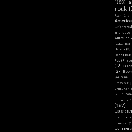
(180)
a
rock
(
Rock
(1)
al
America
Orientate
arternative
Autotune
(
(ELECTRON
Balada
(3)
Bass House
Pop
(9)
Bed
(13)
Blac
(27)
Boom
(4)
British
Brostep
(1)
CHILDREN'
Chillwa
(2)
Cinematic /
(189)
Classical/
Electronic -
Comedy
(1
Commerc