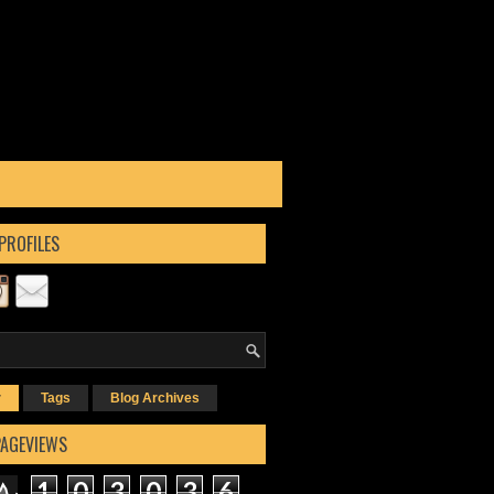
PROFILES
r
Tags
Blog Archives
PAGEVIEWS
1
0
3
0
3
6