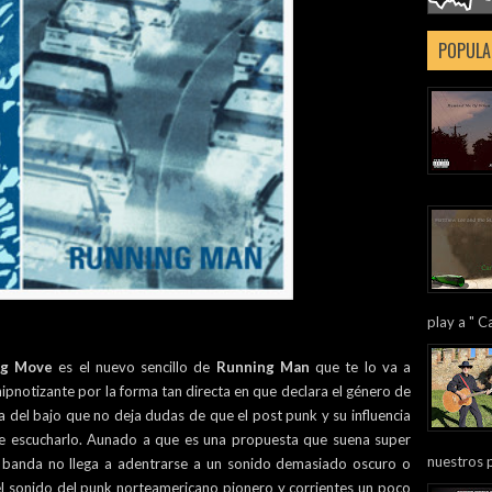
POPULA
play a " Ca
g Move
es el nuevo sencillo de
Running Man
que te lo va a
 hipnotizante por la forma tan directa en que declara el género de
ca del bajo que no deja dudas de que el post punk y su influencia
e escucharlo. Aunado a que es una propuesta que suena super
nuestros 
la banda no llega a adentrarse a un sonido demasiado oscuro o
el sonido del punk norteamericano pionero y corrientes un poco