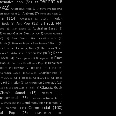
Alternative
lternative pop
(54)
742)
Alternative Rock.
(2)
Alternative Rock90s
Ambient
(7)
ternative rockl
(1)
Ambient Rock
(2)
na
(114)
AOR - Adult
Anthemic
(1)
Art Pop
(15)
art rock
(44)
d Rock
(6)
Australian Based
(3)
 pop
(1)
Asian Based
(2)
4)
Avant - Garde (Electronic)
(3)
AVANT-GARDE
IC)
(1)
Avant-Garde (Electronic).Electronic
(1)
Banda
(2)
Baroque Pop
(1)
Bass House / Electro
(2)
 / Electro House
(7)
Bedroom / Lo-fi
Beats
(2)
Big Room
Bedroom Pop
(3)
room / Lo-fiPop
(1)
Blues
k Metal
(4)
Blue -grass
(1)
Bluegrass
(1)
Bap
(4)
Breakbeat
Brazilian BassDream Pop
(1)
Britpop
(9)
 Based
(1)
BRITPOP INDIE POP
(1)
Chamber Pop
(8)
Canadian Based
(1)
Cello
(1)
S MUSIC
(1)
Chill House
(1)
CHILLOUT
(1)
Chillstep
ve
(4)
Christian
(9)
Cinematic
(11)
Christmas
(2)
Classic Rock
Clasic Rock
(5)
 Epic Music
(2)
Classic Sound
(18)
classical
(8)
Instrumental
(35)
Classical/Instrumental -
Cloud Hop / Emo Hip-Hop
(9)
 Folk/Acoustic
(1)
Commercial
(100)
Comercial
(11)
)
ial Pop
(28)
COMMERCIAL POP