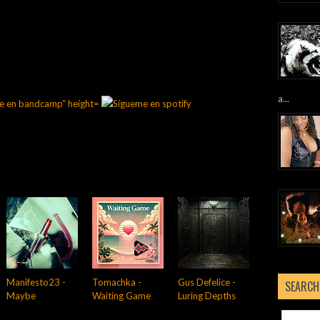
a...
Manifesto23 -
Tomachka -
Gus Defelice -
SEARCH
Maybe
Waiting Game
Luring Depths