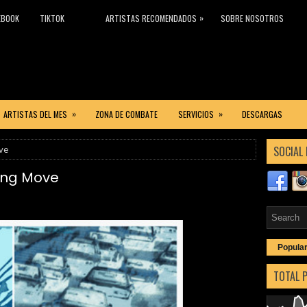
»
EBOOK
TIKTOK
ARTISTAS RECOMENDADOS
SOBRE NOSOTROS
»
»
ARTISTAS DEL MES
ZONA DE COMBATE
SERVICIOS
DESCARGAS
SOCIAL 
ve
ong Move
Popula
TOTAL 