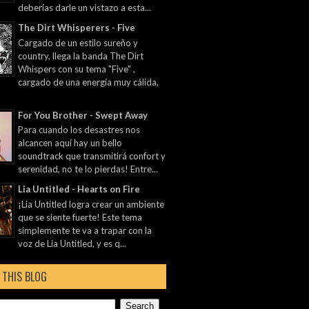
deberías darle un vistazo a esta...
The Dirt Whisperers - Five
Cargado de un estilo sureño y
country, llega la banda The Dirt
Whispers con su tema "Five" ,
cargado de una energía muy cálida,
For You Brother - Swept Away
Para cuando los desastres nos
alcancen aquí hay un bello
soundtrack que transmitirá confort y
serenidad, no te lo pierdas! Entre...
Lia Untitled - Hearts on Fire
¡Lia Untitled logra crear un ambiente
que se siente fuerte! Este tema
simplemente te va a trapar con la
voz de Lia Untitled, y es q...
 THIS BLOG