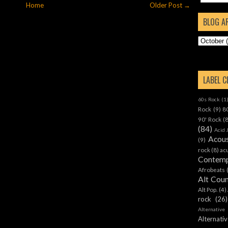
Home
Older Post →
BLOG A
LABEL 
60s Rock
(1
Rock
(9)
8
90' Rock
(
(84)
Acid 
Acous
(9)
rock
(8)
ac
Contemp
Afrobeats
Alt Cou
Alt Pop.
(4)
rock
(26)
Alternative
Alternat