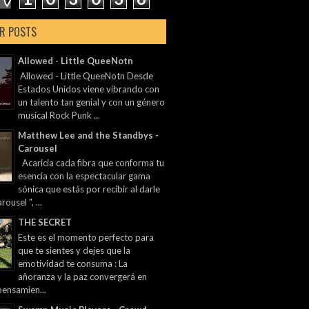
R POSTS
Allowed - Little QueeNotn
Allowed - Little QueeNotn Desde
Estados Unidos viene vibrando con
un talento tan genial y con un género
musical Rock Punk ...
Matthew Lee and the Standbys -
Carousel
Acaricia cada fibra que conforma tu
esencia con la espectacular gama
sónica que estás por recibir al darle
rousel ", ...
THE SECRET
Este es el momento perfecto para
que te sientes y dejes que la
emotividad te consuma : La
añoranza y la paz convergerá en
pensamien...