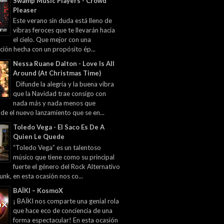
Swamp Music Players - Crowd
Pleaser
Este verano sin duda está lleno de
vibras feroces que te llevarán hacia
el cielo. Que mejor con una
ción hecha con un propósito ép...
Nessa Ruane Dalton - Love Is All
Around (At Christmas Time)
Difunde la alegría y la buena vibra
que la Navidad trae consigo con
nada más y nada menos que
 de el nuevo lanzamiento que se en...
Toledo Vega - El Saco Es De A
Quien Le Quede
“Toledo Vega” es un talentoso
músico que tiene como su principal
fuerte el género del Rock Alternativo
unk, en esta ocasión nos co...
BAÏKI – KosmoX
¡ BAÏKI nos comparte una genial rola
que hace eco de conciencia de una
forma espectacular! En esta ocasión