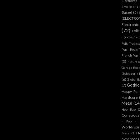
ElectroPop
(
Emo Rap
(1)
Based
(5)
(ELECTRO
Electronic
(72)
Folk
Folk Punk
Folk Tradici
Pop - Rock/
French Pop
(
(3)
Futureb
Garage Rock
(Schlager)
(
(6)
Global B
Gothic
(7)
Happy Pun
Hardcore
Metal
(14
Hop Rap
(
Conscious
- Pop - R
World/Spir
H
Metal
(2)
hyperpop
(