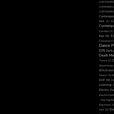
CONTEMPO
COMMERC
CONTEMPOR
Contempo
C
R&B
(1)
Contemp
Corridos
(1)
C
Rap
(4)
Crossover Cl
Dance 
(19)
Dark 
Death Me
D
Trance
(1)
Downtempo
(Electroni
Vibes)
(1)
D
Drill
(4)
D
Listening
Electro Fu
Electro-Got
- Hip-hop/R
Electronic F
Ele
rock
(2)