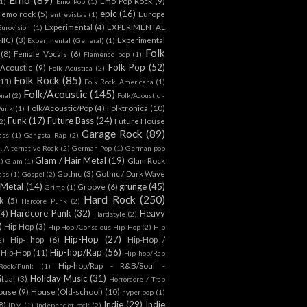
Emo Pop Rock
(9)
1)
Emo Pop
(1)
epic
(16)
emo rock
(5)
Europe
entrevistas
(1)
Experimental
(4)
EXPERIMENTAL
Eurovision
(1)
NIC)
(3)
Experimental
Experimental (General)
(1)
Folk
(8)
Female Vocals
(6)
Flamenco pop
(1)
Folk Pop
(52)
 Acoustic
(9)
Folk Acústica
(2)
Folk Rock
(85)
(11)
Folk Rock. Americana
(1)
Folk/Acoustic
(145)
onal
(2)
Folk/Acoustic -
Folk/Acoustic/Pop
(4)
Folktronica
(10)
Punk
(1)
Funk
(17)
Future Bass
(24)
Future House
2)
Garage Rock
(89)
ass
(1)
Gangsta Rap
(2)
. Alternative Rock
(2)
German Pop
(1)
German pop
Glam / Hair Metal
(19)
Glam Rock
1)
Glam
(1)
Gothic
(3)
Gothic / Dark Wave
ass
(1)
Gospel
(2)
 Metal
(14)
grunge
(45)
Groove
(6)
Grime
(1)
Hard Rock
(250)
k
(5)
Harcore Punk
(2)
Hardcore Punk
(32)
Heavy
(4)
Hardstyle
(2)
)
Hip Hop
(3)
Hip Hop /Conscious Hip-Hop
(2)
Hip
Hip-Hop
(27)
Hip- hop
(6)
Hip-Hop /
2)
Hip-hop/Rap
(56)
 Hip-Hop
(11)
Hip-hop/Rap
Hip-hop/Rap - R&B/Soul -
ock/Punk
(1)
Holiday Music
(31)
itual
(3)
Horrorcore / Trap
ouse
(9)
House (Old-school)
(10)
hyper pop
(1)
Indie
(29)
Indie
8)
IDM
(1)
independet rock
(2)