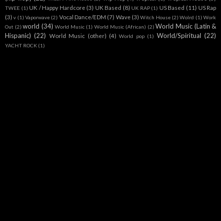
UK / Happy Hardcore
(3)
UK Based
(8)
US Based
(11)
US Rap
TWEE
(1)
UK RAP
(1)
(3)
Vocal Dance/EDM
(7)
Wave
(3)
v
(1)
Vaporwave
(2)
Witch House
(2)
Wolrd
(1)
Work
world
(34)
World Music (Latin &
Out
(2)
World Music
(1)
World Music (African)
(2)
Hispanic)
(22)
World/Spiritual
(22)
World Music (other)
(4)
World pop
(1)
YACHT ROCK
(1)