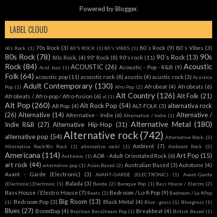
Powered by
Blogger
.
LABEL CLOUD
70s Rock
(3)
80´s Rock
(9)
80´s Vibes
(3)
60s Rock
(1)
80'S ROCK
(1)
80's VIBES
(1)
80s Rock
(78)
90s
90´s Rock
(13)
80s Rock.
(4)
90' Rock
(8)
90's rock
(11)
Rock
(84)
Acoustic
ACOUSTIC
(26)
Acoustic - Pop - R&B
(9)
Acid Jazz
(1)
Folk
(64)
acoustic pop
(11)
acoustic rock
(8)
acustic
(4)
acustic rock
(3)
Acústica
Adult Contemporary
(130)
Afrobeat
(4)
Afrobeats
(6)
Pop
(1)
Afro Pop
(2)
Alt Country
(126)
Alt Folk
(21)
Afrobeats / Afro-pop / Afro-fusion
(6)
al
(1)
Alt Pop
(260)
Alt Rock Pop
(54)
alternativa rock
Alt Pop.
(4)
ALT-FOLK
(3)
(26)
Alternative
(14)
Alternative /
Alternative - Indie
(6)
Alternative / Indie
(1)
Alternative Metal
(180)
Indie R&B
(27)
Alternative Hip-Hop
(31)
Alternative rock
(742)
alternative pop
(54)
Alternative Rock.
(2)
Ambient
(7)
Alternative Rock90s Rock
(1)
alternative rockl
(1)
Ambient Rock
(2)
Americana
(114)
Art Pop
(15)
AOR - Adult Orientated Rock
(6)
Anthemic
(1)
art rock
(44)
Australian Based
(3)
Autotune
(4)
arternative pop
(1)
Asian Based
(2)
Avant - Garde (Electronic)
(3)
AVANT-GARDE (ELECTRONIC)
(1)
Avant-Garde
Balada
(3)
(Electronic).Electronic
(1)
Banda
(2)
Baroque Pop
(1)
Bass House / Electro
(2)
Bass House / Electro House
(7)
Bedroom / Lo-fi Pop
(9)
Beats
(2)
Bedroom / Lo-fiPop
Big Room
(13)
Bedroom Pop
(3)
Black Metal
(4)
(1)
Blue -grass
(1)
Bluegrass
(1)
Blues
(27)
BoomBap
(4)
Breakbeat
(4)
Brazilian BassDream Pop
(1)
British Based
(1)