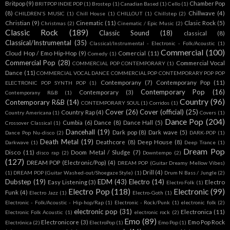
Britpop
(9)
Chamber Pop
BRITPOP INDIE POP
(1)
Brostep
(1)
Canadian Based
(1)
Cello
(1)
(8)
Chillwave
(4)
CHILDREN'S MUSIC
(1)
Chill House
(1)
CHILLOUT
(1)
Chillstep
(2)
Christian
(9)
Cinematic
(11)
Clasic Rock
(5)
Christmas
(2)
Cinematic / Epic Music
(2)
Classic Rock
(189)
Classic Sound
(18)
classical
(8)
Classical/Instrumental
(35)
Classical/Instrumental - Electronic - Folk/Acoustic
(1)
Commercial
(100)
Cloud Hop / Emo Hip-Hop
(9)
Comercial
(11)
Comedy
(1)
Commercial Pop
(28)
Commercial Vocal
COMMERCIAL POP CONTEMPORARY
(1)
Dance
(11)
COMMERCIAL VOCAL DANCE COMMERCIAL POP CONTEMPORARY POP POP
Contemporany
(7)
Contemporany Pop
(11)
ELECTRONIC POP SYNTH POP
(1)
Contemporary Pop
(16)
Contemporary
(3)
Contemporany R&B
(1)
Country
(96)
Contemporary R&B
(14)
CONTEMPORARY SOUL
(1)
Corridos
(1)
Cover
(26)
Cover (official)
(25)
Country Rap
(4)
Country Americana
(1)
Covers
(1)
Dance Pop
(204)
Cumbia
(6)
Dance
(8)
Dance Hall
(5)
Crossover Classical
(1)
Dancehall
(19)
Dark pop
(8)
Dark wave
(5)
Dance Pop Nu-disco
(2)
DARK-POP
(1)
Death Metal
(19)
Deathcore
(8)
Deep House
(8)
Darkwave
(1)
Deep Trance
(1)
Dream Pop
Disco
(11)
Doom Metal / Sludge
(7)
disco rap
(2)
Downtempo
(2)
(127)
DREAM POP (Electronic/Pop)
(4)
DREAM POP (Guitar Dreamy Mellow Vibes)
Drill
(4)
(1)
DREAM POP (Guitar Washed-out/Shoegaze Style)
(1)
Drum N Bass / Jungle
(2)
Dubstep
(19)
EDM
(43)
Electro
(14)
Easy Listening
(3)
Electro
Electro Folk
(1)
Electro Pop
(118)
Electronic
(99)
Funk
(4)
Electro Jazz
(1)
Electro-Goth
(1)
Electronic - Folk/Acoustic - Hip-hop/Rap
(1)
Electronic - Rock/Punk
(1)
electronic folk
(2)
electronic pop
(31)
Electronica
(11)
Electronic Folk Acoustic
(1)
electronic rock
(2)
Emo
(89)
Electronicore
(3)
Emo Pop Rock
Electrónica
(2)
ElectroPop
(1)
Emo Pop
(1)