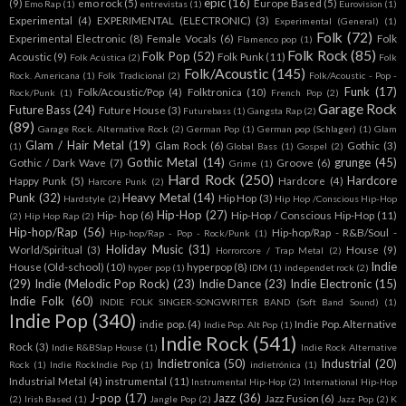
epic
(16)
(9)
emo rock
(5)
Europe Based
(5)
Emo Rap
(1)
entrevistas
(1)
Eurovision
(1)
Experimental
(4)
EXPERIMENTAL (ELECTRONIC)
(3)
Experimental (General)
(1)
Folk
(72)
Experimental Electronic
(8)
Female Vocals
(6)
Folk
Flamenco pop
(1)
Folk Rock
(85)
Folk Pop
(52)
Acoustic
(9)
Folk Punk
(11)
Folk Acústica
(2)
Folk
Folk/Acoustic
(145)
Rock. Americana
(1)
Folk Tradicional
(2)
Folk/Acoustic - Pop -
Funk
(17)
Folk/Acoustic/Pop
(4)
Folktronica
(10)
Rock/Punk
(1)
French Pop
(2)
Garage Rock
Future Bass
(24)
Future House
(3)
Futurebass
(1)
Gangsta Rap
(2)
(89)
Garage Rock. Alternative Rock
(2)
German Pop
(1)
German pop (Schlager)
(1)
Glam
Glam / Hair Metal
(19)
Glam Rock
(6)
Gothic
(3)
(1)
Global Bass
(1)
Gospel
(2)
Gothic Metal
(14)
grunge
(45)
Gothic / Dark Wave
(7)
Groove
(6)
Grime
(1)
Hard Rock
(250)
Hardcore
Happy Punk
(5)
Hardcore
(4)
Harcore Punk
(2)
Punk
(32)
Heavy Metal
(14)
Hip Hop
(3)
Hardstyle
(2)
Hip Hop /Conscious Hip-Hop
Hip-Hop
(27)
Hip- hop
(6)
Hip-Hop / Conscious Hip-Hop
(11)
(2)
Hip Hop Rap
(2)
Hip-hop/Rap
(56)
Hip-hop/Rap - R&B/Soul -
Hip-hop/Rap - Pop - Rock/Punk
(1)
Holiday Music
(31)
World/Spiritual
(3)
House
(9)
Horrorcore / Trap Metal
(2)
Indie
House (Old-school)
(10)
hyperpop
(8)
hyper pop
(1)
IDM
(1)
independet rock
(2)
(29)
Indie (Melodic Pop Rock)
(23)
Indie Dance
(23)
Indie Electronic
(15)
Indie Folk
(60)
INDIE FOLK SINGER-SONGWRITER BAND (Soft Band Sound)
(1)
Indie Pop
(340)
indie pop.
(4)
Indie Pop. Alternative
Indie Pop. Alt Pop
(1)
Indie Rock
(541)
Rock
(3)
Indie R&BSlap House
(1)
Indie Rock Alternative
Indietronica
(50)
Industrial
(20)
Rock
(1)
Indie RockIndie Pop
(1)
indietrónica
(1)
Industrial Metal
(4)
instrumental
(11)
Instrumental Hip-Hop
(2)
International Hip-Hop
J-pop
(17)
Jazz
(36)
Jazz Fusion
(6)
(2)
Irish Based
(1)
Jangle Pop
(2)
Jazz Pop
(2)
K