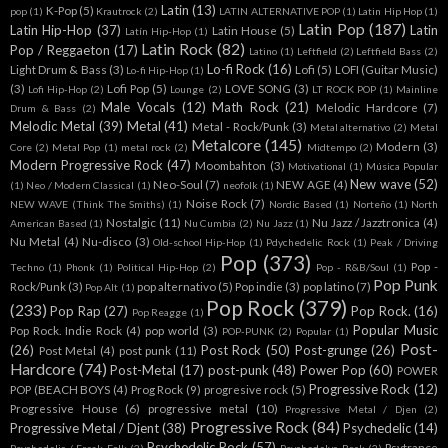
Latin
(13)
K-Pop
(5)
pop
(1)
Krautrock
(2)
LATIN ALTERNATIVE POP
(1)
Latin Hip Hop
(1)
Latin Pop
(187)
Latin Hip-Hop
(37)
Latin
Latin House
(5)
Latín Hip-Hop
(1)
Latin Rock
(82)
Pop / Reggaeton
(17)
Latino
(1)
Leftfield
(2)
Leftfield Bass
(2)
Lo-fi Rock
(16)
Light Drum & Bass
(3)
Lofi
(5)
LOFI (Guitar Music)
Lo-fi Hip-Hop
(1)
(3)
Lofi Pop
(5)
LOVE SONG
(3)
Lofi Hip-Hop
(2)
Lounge
(2)
LT ROCK POP
(1)
Mainline
Male Vocals
(12)
Math Rock
(21)
Melodic Hardcore
(7)
Drum & Bass
(2)
Melodic Metal
(39)
Metal
(41)
Metal - Rock/Punk
(3)
Metal alternativo
(2)
Metal
Metalcore
(145)
Modern
(3)
Core
(2)
Metal Pop
(1)
metal rock
(2)
Midtempo
(2)
Modern Progressive Rock
(47)
Moombahton
(3)
Motivational
(1)
Música Popular
New wave
(52)
Neo-Soul
(7)
NEW AGE
(4)
(1)
Neo / Modern Classical
(1)
neofolk
(1)
Noise Rock
(7)
NEW WAVE (Think The Smiths)
(1)
Nordic Based
(1)
Norteño
(1)
North
Nostalgic
(11)
Nu Jazz / Jazztronica
(4)
American Based
(1)
Nu Cumbia
(2)
Nu Jazz
(1)
Nu Metal
(4)
Nu-disco
(3)
Old-school Hip-Hop
(1)
Pdychedelic Rock
(1)
Peak / Driving
Pop
(373)
Pop -
Techno
(1)
Phonk
(1)
Political Hip-Hop
(2)
Pop - R&B/Soul
(1)
Pop Punk
Rock/Punk
(3)
pop alternativo
(5)
Pop indie
(3)
pop latino
(7)
Pop Alt
(1)
Pop Rock
(379)
(233)
Pop Rap
(27)
Pop Rock.
(16)
Pop Reagge
(1)
Popular Music
Pop Rock. Indie Rock
(4)
pop world
(3)
POP-PUNK
(2)
Popular
(1)
Post-
(26)
Post Rock
(50)
Post-grunge
(26)
Post Metal
(4)
post punk
(11)
Hardcore
(74)
Post-Metal
(17)
post-punk
(48)
Power Pop
(60)
POWER
Progressive Rock
(12)
POP (BEACH BOYS
(4)
Prog Rock
(9)
progresive rock
(5)
Progressive House
(6)
progressive metal
(10)
Progressive Metal / Djen
(2)
Progressive Rock
(84)
Progressive Metal / Djent
(38)
Psychedelic
(14)
Psychedelic Rock
(57)
Psytrance