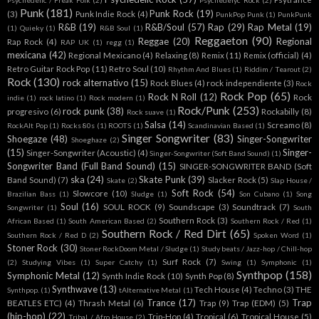
Psychedelic / Freak Folk
(2)
Psychedelyc Rock
(2)
Punk
(181)
Punk Rock
(19)
(3)
Punk Indie Rock
(4)
PunkPop Punk
(1)
PunkPunk
R&B
(19)
R&B/Soul
(57)
Rap
(29)
Rap Metal
(19)
(1)
Quieky
(1)
R&B Soul
(1)
Reggaeton
(90)
Reggae
(20)
Regional
Rap Rock
(4)
RAP UK
(1)
regg
(1)
mexicana
(42)
Regional Mexicano
(4)
Relaxing
(8)
Remix
(11)
Remix (official)
(4)
Retro Guitar Rock Pop
(11)
Retro Soul
(10)
Rhythm And Blues
(1)
Riddim / Tearout
(2)
Rock
(130)
rock alternativo
(15)
Rock Blues
(4)
rock independiente
(3)
Rock
Rock Pop
(65)
Rock N Roll
(12)
Rock
indie
(1)
rock latino
(1)
Rock modern
(1)
Rock/Punk
(253)
rock punk
(38)
progresivo
(6)
Rockabilly
(8)
Rock suave
(1)
Salsa
(14)
Screamo
(8)
RockAlt Pop
(1)
Rocks 80s
(1)
ROOTS
(1)
Scandinavian Based
(1)
Singer Songwriter
(83)
Shoegaze
(48)
Singer-Songwriter
Shoeghaze
(2)
(15)
Singer-
Singer-Songwriter (Acoustic)
(4)
Singer-Songwriter (Soft Band Sound)
(1)
Songwriter Band (Full Band Sound)
(15)
SINGER-SONGWRITER BAND (Soft
ska
(24)
Skate Punk
(39)
Band Sound)
(7)
Slacker Rock
(5)
Skate
(2)
Slap House /
Soft Rock
(54)
Slowcore
(10)
Brazilian Bass
(1)
Sludge
(1)
Son Cubano
(1)
Song
Soul
(16)
SOUL ROCK
(9)
Soundscape
(3)
Soundtrack
(7)
Songwriter
(1)
South
Southern Rock
(3)
African Based
(1)
South American Based
(2)
Southern Rock / Red
(1)
Southern Rock / Red Dirt
(65)
Southern Rock / Red D
(2)
Spoken Word
(1)
Stoner Rock
(30)
Stoner RockDoom Metal / Sludge
(1)
Study beats / Jazz-hop / Chill-hop
Surf Rock
(7)
(2)
Studying Vibes
(1)
Super Catchy
(1)
Swing
(1)
Symphonic
(1)
Synthpop
(158)
Symphonic Metal
(12)
Synth Indie Rock
(10)
Synth Pop
(8)
Synthwave
(13)
Tech House
(4)
Techno
(3)
THE
Synthpop.
(1)
tAlternative Metal
(1)
Trance
(17)
Trap
BEATLES ETC)
(4)
Thrash Metal
(6)
Trap
(9)
Trap (EDM)
(5)
(hip-hop)
(22)
Trip-Hop
(4)
Tropical
(6)
Tropical House
(5)
Tribal / Afro House
(2)