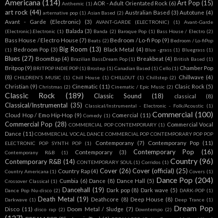
Americana
(114)
Art Pop
(15)
AOR - Adult Orientated Rock
(6)
Anthemic
(1)
art rock
(44)
Australian Based
(3)
Autotune
(4)
arternative pop
(1)
Asian Based
(2)
Avant - Garde (Electronic)
(3)
AVANT-GARDE (ELECTRONIC)
(1)
Avant-Garde
Balada
(3)
(Electronic).Electronic
(1)
Banda
(2)
Baroque Pop
(1)
Bass House / Electro
(2)
Bass House / Electro House
(7)
Bedroom / Lo-fi Pop
(9)
Beats
(2)
Bedroom / Lo-fiPop
Big Room
(13)
Bedroom Pop
(3)
Black Metal
(4)
(1)
Blue -grass
(1)
Bluegrass
(1)
Blues
(27)
BoomBap
(4)
Breakbeat
(4)
Brazilian BassDream Pop
(1)
British Based
(1)
Britpop
(9)
Chamber Pop
BRITPOP INDIE POP
(1)
Brostep
(1)
Canadian Based
(1)
Cello
(1)
(8)
Chillwave
(4)
CHILDREN'S MUSIC
(1)
Chill House
(1)
CHILLOUT
(1)
Chillstep
(2)
Christian
(9)
Cinematic
(11)
Clasic Rock
(5)
Christmas
(2)
Cinematic / Epic Music
(2)
Classic Rock
(189)
Classic Sound
(18)
classical
(8)
Classical/Instrumental
(35)
Classical/Instrumental - Electronic - Folk/Acoustic
(1)
Commercial
(100)
Cloud Hop / Emo Hip-Hop
(9)
Comercial
(11)
Comedy
(1)
Commercial Pop
(28)
Commercial Vocal
COMMERCIAL POP CONTEMPORARY
(1)
Dance
(11)
COMMERCIAL VOCAL DANCE COMMERCIAL POP CONTEMPORARY POP POP
Contemporany
(7)
Contemporany Pop
(11)
ELECTRONIC POP SYNTH POP
(1)
Contemporary Pop
(16)
Contemporary
(3)
Contemporany R&B
(1)
Country
(96)
Contemporary R&B
(14)
CONTEMPORARY SOUL
(1)
Corridos
(1)
Cover
(26)
Cover (official)
(25)
Country Rap
(4)
Country Americana
(1)
Covers
(1)
Dance Pop
(204)
Cumbia
(6)
Dance
(8)
Dance Hall
(5)
Crossover Classical
(1)
Dancehall
(19)
Dark pop
(8)
Dark wave
(5)
Dance Pop Nu-disco
(2)
DARK-POP
(1)
Death Metal
(19)
Deathcore
(8)
Deep House
(8)
Darkwave
(1)
Deep Trance
(1)
Dream Pop
Disco
(11)
Doom Metal / Sludge
(7)
disco rap
(2)
Downtempo
(2)