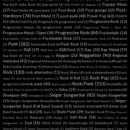
Popular Music
Pop Rock. Indie Rock
(4)
pop world
(3)
POP-PUNK
(2)
Popular
(1)
Post-
(27)
Post Rock
(50)
Post-grunge
(26)
Post Metal
(4)
post punk
(11)
Hardcore
(74)
Post-Metal
(17)
post-punk
(48)
Power Pop
(60)
POWER
Progressive Rock
(12)
POP (BEACH BOYS
(4)
Prog Rock
(9)
progresive rock
(5)
Progressive House
(6)
progressive metal
(10)
Progressive Metal / Djen
(2)
Progressive Rock
(84)
Progressive Metal / Djent
(38)
Psychedelic
(14)
Psychedelic Rock
(57)
Psytrance
Psychedelic / Freak Folk
(2)
Psychedelyc Rock
(2)
Punk
(182)
Punk Rock
(19)
(3)
Punk Indie Rock
(4)
PunkPop Punk
(1)
PunkPunk
R&B
(19)
R&B/Soul
(57)
Rap
(30)
Rap Metal
(19)
(1)
Quieky
(1)
R&B Soul
(1)
Reggaeton
(90)
Reggae
(20)
Regional
Rap Rock
(4)
RAP UK
(1)
regg
(1)
mexicana
(42)
Regional Mexicano
(4)
Relaxing
(8)
Remix
(11)
Remix (official)
(4)
Retro Guitar Rock Pop
(11)
Retro Soul
(10)
Rhythm And Blues
(1)
Riddim / Tearout
(2)
Rock
(130)
rock alternativo
(15)
Rock Blues
(4)
rock independiente
(3)
Rock
Rock Pop
(65)
Rock N Roll
(12)
Rock
indie
(1)
rock latino
(1)
Rock modern
(1)
Rock/Punk
(253)
rock punk
(40)
progresivo
(6)
Rockabilly
(8)
Rock suave
(1)
Salsa
(14)
Screamo
(8)
RockAlt Pop
(1)
Rocks 80s
(1)
ROOTS
(1)
Scandinavian Based
(1)
Singer Songwriter
(83)
Shoegaze
(48)
Singer-Songwriter
Shoeghaze
(2)
(15)
Singer-
Singer-Songwriter (Acoustic)
(4)
Singer-Songwriter (Soft Band Sound)
(1)
Songwriter Band (Full Band Sound)
(15)
SINGER-SONGWRITER BAND (Soft
ska
(24)
Skate Punk
(39)
Band Sound)
(7)
Slacker Rock
(5)
Skate
(2)
Slap House /
Soft Rock
(54)
Slowcore
(10)
Brazilian Bass
(1)
Sludge
(1)
Son Cubano
(1)
Song
Soul
(16)
SOUL ROCK
(9)
Soundscape
(3)
Soundtrack
(7)
Songwriter
(1)
South
Southern Rock
(3)
African Based
(1)
South American Based
(2)
Southern Rock / Red
(1)