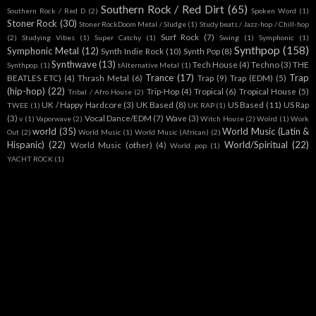
Southern Rock / Red Dirt
(65)
Southern Rock / Red D
(2)
Spoken Word
(1)
Stoner Rock
(30)
Stoner RockDoom Metal / Sludge
(1)
Study beats / Jazz-hop / Chill-hop
Surf Rock
(7)
(2)
Studying Vibes
(1)
Super Catchy
(1)
Swing
(1)
Symphonic
(1)
Synthpop
(158)
Symphonic Metal
(12)
Synth Indie Rock
(10)
Synth Pop
(8)
Synthwave
(13)
Tech House
(4)
Techno
(3)
THE
Synthpop.
(1)
tAlternative Metal
(1)
Trance
(17)
Trap
BEATLES ETC)
(4)
Thrash Metal
(6)
Trap
(9)
Trap (EDM)
(5)
(hip-hop)
(22)
Trip-Hop
(4)
Tropical
(6)
Tropical House
(5)
Tribal / Afro House
(2)
UK / Happy Hardcore
(3)
UK Based
(8)
US Based
(11)
US Rap
TWEE
(1)
UK RAP
(1)
(3)
Vocal Dance/EDM
(7)
Wave
(3)
v
(1)
Vaporwave
(2)
Witch House
(2)
Wolrd
(1)
Work
world
(35)
World Music (Latin &
Out
(2)
World Music
(1)
World Music (African)
(2)
Hispanic)
(22)
World/Spiritual
(22)
World Music (other)
(4)
World pop
(1)
YACHT ROCK
(1)