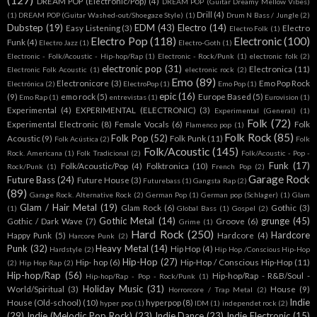
(127)
DREAM POP (Electronic/Pop)
(4)
DREAM POP (Guitar Dreamy Mellow Vibes)
Drill
(4)
(1)
DREAM POP (Guitar Washed-out/Shoegaze Style)
(1)
Drum N Bass / Jungle
(2)
Dubstep
(19)
EDM
(43)
Electro
(14)
Easy Listening
(3)
Electro
Electro Folk
(1)
Electro Pop
(118)
Electronic
(100)
Funk
(4)
Electro Jazz
(1)
Electro-Goth
(1)
Electronic - Folk/Acoustic - Hip-hop/Rap
(1)
Electronic - Rock/Punk
(1)
electronic folk
(2)
electronic pop
(31)
Electronica
(11)
Electronic Folk Acoustic
(1)
electronic rock
(2)
Emo
(89)
Electronicore
(3)
Emo Pop Rock
Electrónica
(2)
ElectroPop
(1)
Emo Pop
(1)
epic
(16)
(9)
emo rock
(5)
Europe Based
(5)
Emo Rap
(1)
entrevistas
(1)
Eurovision
(1)
Experimental
(4)
EXPERIMENTAL (ELECTRONIC)
(3)
Experimental (General)
(1)
Folk
(72)
Experimental Electronic
(8)
Female Vocals
(6)
Folk
Flamenco pop
(1)
Folk Rock
(85)
Folk Pop
(52)
Acoustic
(9)
Folk Punk
(11)
Folk Acústica
(2)
Folk
Folk/Acoustic
(145)
Rock. Americana
(1)
Folk Tradicional
(2)
Folk/Acoustic - Pop -
Funk
(17)
Folk/Acoustic/Pop
(4)
Folktronica
(10)
Rock/Punk
(1)
French Pop
(2)
Garage Rock
Future Bass
(24)
Future House
(3)
Futurebass
(1)
Gangsta Rap
(2)
(89)
Garage Rock. Alternative Rock
(2)
German Pop
(1)
German pop (Schlager)
(1)
Glam
Glam / Hair Metal
(19)
Glam Rock
(6)
Gothic
(3)
(1)
Global Bass
(1)
Gospel
(2)
Gothic Metal
(14)
grunge
(45)
Gothic / Dark Wave
(7)
Groove
(6)
Grime
(1)
Hard Rock
(250)
Hardcore
Happy Punk
(5)
Hardcore
(4)
Harcore Punk
(2)
Punk
(32)
Heavy Metal
(14)
Hip Hop
(4)
Hardstyle
(2)
Hip Hop /Conscious Hip-Hop
Hip-Hop
(27)
Hip- hop
(6)
Hip-Hop / Conscious Hip-Hop
(11)
(2)
Hip Hop Rap
(2)
Hip-hop/Rap
(56)
Hip-hop/Rap - R&B/Soul -
Hip-hop/Rap - Pop - Rock/Punk
(1)
Holiday Music
(31)
World/Spiritual
(3)
House
(9)
Horrorcore / Trap Metal
(2)
Indie
House (Old-school)
(10)
hyperpop
(8)
hyper pop
(1)
IDM
(1)
independet rock
(2)
(29)
Indie (Melodic Pop Rock)
(23)
Indie Dance
(23)
Indie Electronic
(15)