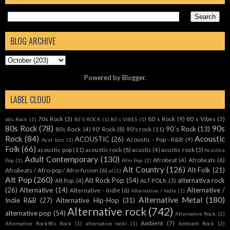
BLOG ARCHIVE
Powered by
Blogger
.
LABEL CLOUD
70s Rock
(3)
80´s Rock
(9)
80´s Vibes
(3)
60s Rock
(1)
80'S ROCK
(1)
80's VIBES
(1)
80s Rock
(78)
90s
90´s Rock
(13)
80s Rock.
(4)
90' Rock
(8)
90's rock
(11)
Rock
(84)
Acoustic
ACOUSTIC
(26)
Acoustic - Pop - R&B
(9)
Acid Jazz
(1)
Folk
(66)
acoustic pop
(11)
acoustic rock
(8)
acustic
(4)
acustic rock
(3)
Acústica
Adult Contemporary
(130)
Afrobeat
(4)
Afrobeats
(6)
Pop
(1)
Afro Pop
(2)
Alt Country
(126)
Alt Folk
(21)
Afrobeats / Afro-pop / Afro-fusion
(6)
al
(1)
Alt Pop
(260)
Alt Rock Pop
(54)
alternativa rock
Alt Pop.
(4)
ALT-FOLK
(3)
(26)
Alternative
(14)
Alternative /
Alternative - Indie
(6)
Alternative / Indie
(1)
Alternative Metal
(180)
Indie R&B
(27)
Alternative Hip-Hop
(31)
Alternative rock
(742)
alternative pop
(54)
Alternative Rock.
(2)
Ambient
(7)
Alternative Rock90s Rock
(1)
alternative rockl
(1)
Ambient Rock
(2)