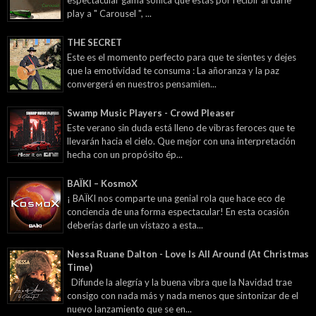
espectacular gama sónica que estás por recibir al darle
play a " Carousel ", ...
THE SECRET
Este es el momento perfecto para que te sientes y dejes
que la emotividad te consuma : La añoranza y la paz
convergerá en nuestros pensamien...
Swamp Music Players - Crowd Pleaser
Este verano sin duda está lleno de vibras feroces que te
llevarán hacia el cielo. Que mejor con una interpretación
hecha con un propósito ép...
BAÏKI – KosmoX
¡ BAÏKI nos comparte una genial rola que hace eco de
conciencia de una forma espectacular! En esta ocasión
deberías darle un vistazo a esta...
Nessa Ruane Dalton - Love Is All Around (At Christmas
Time)
Difunde la alegría y la buena vibra que la Navidad trae
consigo con nada más y nada menos que sintonizar de el
nuevo lanzamiento que se en...