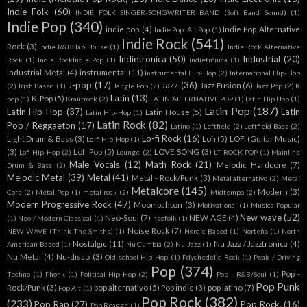
Indie Folk
(60)
INDIE FOLK SINGER-SONGWRITER BAND (Soft Band Sound)
(1)
Indie Pop
(340)
indie pop.
(4)
Indie Pop. Alternative
Indie Pop. Alt Pop
(1)
Indie Rock
(541)
Rock
(3)
Indie R&BSlap House
(1)
Indie Rock Alternative
Indietronica
(50)
Industrial
(20)
Rock
(1)
Indie RockIndie Pop
(1)
indietrónica
(1)
Industrial Metal
(4)
instrumental
(11)
Instrumental Hip-Hop
(2)
International Hip-Hop
J-pop
(17)
Jazz
(36)
Jazz Fusion
(6)
(2)
Irish Based
(1)
Jangle Pop
(2)
Jazz Pop
(2)
K
Latin
(13)
K-Pop
(5)
pop
(1)
Krautrock
(2)
LATIN ALTERNATIVE POP
(1)
Latin Hip Hop
(1)
Latin Pop
(187)
Latin Hip-Hop
(37)
Latin
Latin House
(5)
Latín Hip-Hop
(1)
Latin Rock
(82)
Pop / Reggaeton
(17)
Latino
(1)
Leftfield
(2)
Leftfield Bass
(2)
Lo-fi Rock
(16)
Light Drum & Bass
(3)
Lofi
(5)
LOFI (Guitar Music)
Lo-fi Hip-Hop
(1)
(3)
Lofi Pop
(5)
LOVE SONG
(3)
Lofi Hip-Hop
(2)
Lounge
(2)
LT ROCK POP
(1)
Mainline
Male Vocals
(12)
Math Rock
(21)
Melodic Hardcore
(7)
Drum & Bass
(2)
Melodic Metal
(39)
Metal
(41)
Metal - Rock/Punk
(3)
Metal alternativo
(2)
Metal
Metalcore
(145)
Modern
(3)
Core
(2)
Metal Pop
(1)
metal rock
(2)
Midtempo
(2)
Modern Progressive Rock
(47)
Moombahton
(3)
Motivational
(1)
Música Popular
New wave
(52)
Neo-Soul
(7)
NEW AGE
(4)
(1)
Neo / Modern Classical
(1)
neofolk
(1)
Noise Rock
(7)
NEW WAVE (Think The Smiths)
(1)
Nordic Based
(1)
Norteño
(1)
North
Nostalgic
(11)
Nu Jazz / Jazztronica
(4)
American Based
(1)
Nu Cumbia
(2)
Nu Jazz
(1)
Nu Metal
(4)
Nu-disco
(3)
Old-school Hip-Hop
(1)
Pdychedelic Rock
(1)
Peak / Driving
Pop
(374)
Pop -
Techno
(1)
Phonk
(1)
Political Hip-Hop
(2)
Pop - R&B/Soul
(1)
Pop Punk
Rock/Punk
(3)
pop alternativo
(5)
Pop indie
(3)
pop latino
(7)
Pop Alt
(1)
Pop Rock
(382)
(233)
Pop Rap
(27)
Pop Rock.
(16)
Pop Reagge
(1)