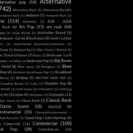
Alternative
lternative pop
(54)
742)
Alternative Rock.
(2)
Alternative Rock90s
Ambient
(7)
ternative rockl
(1)
Ambient Rock
(2)
na
(114)
AOR - Adult
Anthemic
(1)
Art Pop
(15)
art rock
(44)
d Rock
(6)
Australian Based
(3)
 pop
(1)
Asian Based
(2)
4)
Avant - Garde (Electronic)
(3)
AVANT-GARDE
IC)
(1)
Avant-Garde (Electronic).Electronic
(1)
Banda
(2)
Baroque Pop
(1)
Bass House / Electro
(2)
 / Electro House
(7)
Bedroom / Lo-fi
Beats
(2)
Big Room
Bedroom Pop
(3)
room / Lo-fiPop
(1)
Blues
k Metal
(4)
Blue -grass
(1)
Bluegrass
(1)
Bap
(4)
Breakbeat
Brazilian BassDream Pop
(1)
Britpop
(9)
 Based
(1)
BRITPOP INDIE POP
(1)
Chamber Pop
(8)
Canadian Based
(1)
Cello
(1)
S MUSIC
(1)
Chill House
(1)
CHILLOUT
(1)
Chillstep
ve
(4)
Christian
(9)
Cinematic
(11)
Christmas
(2)
Classic Rock
Clasic Rock
(5)
 Epic Music
(2)
Classic Sound
(18)
classical
(8)
Instrumental
(35)
Classical/Instrumental -
Cloud Hop / Emo Hip-Hop
(9)
 Folk/Acoustic
(1)
Commercial
(100)
Comercial
(11)
)
ial Pop
(28)
COMMERCIAL POP