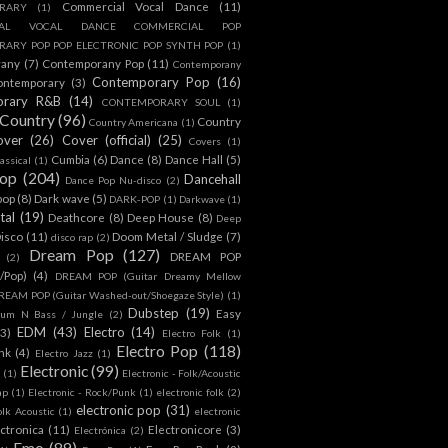
Commercial Vocal Dance
(11)
RARY
(1)
IAL VOCAL DANCE COMMERCIAL POP
ARY POP POP ELECTRONIC POP SYNTH POP
(1)
rany
(7)
Contemporany Pop
(11)
Contemporany
Contemporary Pop
(16)
ontemporary
(3)
orary R&B
(14)
CONTEMPORARY SOUL
(1)
Country
(96)
Country
Country Americana
(1)
over
(26)
Cover (official)
(25)
Covers
(1)
Cumbia
(6)
Dance
(8)
Dance Hall
(5)
assical
(1)
Pop
(204)
Dancehall
Dance Pop Nu-disco
(2)
pop
(8)
Dark wave
(5)
DARK-POP
(1)
Darkwave
(1)
tal
(19)
Deathcore
(8)
Deep House
(8)
Deep
isco
(11)
Doom Metal / Sludge
(7)
disco rap
(2)
Dream Pop
(127)
DREAM POP
(2)
c/Pop)
(4)
DREAM POP (Guitar Dreamy Mellow
REAM POP (Guitar Washed-out/Shoegaze Style)
(1)
Dubstep
(19)
Easy
rum N Bass / Jungle
(2)
EDM
(43)
Electro
(14)
(3)
Electro Folk
(1)
Electro Pop
(118)
nk
(4)
Electro Jazz
(1)
Electronic
(99)
h
(1)
Electronic - Folk/Acoustic
ap
(1)
Electronic - Rock/Punk
(1)
electronic folk
(2)
electronic pop
(31)
olk Acoustic
(1)
electronic
ctronica
(11)
Electronicore
(3)
Electrónica
(2)
Emo
(89)