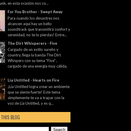
unk, en esta ocasión nos co...
For You Brother - Swept Away
Para cuando los desastres nos
alcancen aquí hay un bello
soundtrack que transmitirá confort y
serenidad, no te lo pierdas! Entre...
The Dirt Whisperers - Five
Cargado de un estilo sureño y
country, llega la banda The Dirt
Whispers con su tema "Five" ,
cargado de una energía muy cálida,
Lia Untitled - Hearts on Fire
¡Lia Untitled logra crear un ambiente
que se siente fuerte! Este tema
simplemente te va a trapar con la
voz de Lia Untitled, y es q...
 THIS BLOG