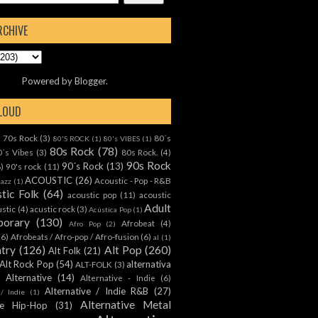
RCHIVE
Powered by
Blogger
.
CLOUD
70s Rock
(3)
80´s
)
80'S ROCK
(1)
80's VIBES
(1)
80s Rock
(78)
0´s Vibes
(3)
80s Rock.
(4)
90s Rock
90´s Rock
(13)
8)
90's rock
(11)
ACOUSTIC
(26)
Acoustic - Pop - R&B
Jazz
(1)
tic Folk
(64)
acoustic pop
(11)
acoustic
Adult
ustic
(4)
acustic rock
(3)
Acústica Pop
(1)
orary
(130)
Afrobeat
(4)
Afro Pop
(2)
(6)
Afrobeats / Afro-pop / Afro-fusion
(6)
al
(1)
ntry
(126)
Alt Pop
(260)
Alt Folk
(21)
Alt Rock Pop
(54)
alternativa
ALT-FOLK
(3)
Alternative
(14)
Alternative - Indie
(6)
Alternative / Indie R&B
(27)
 / Indie
(1)
Alternative Metal
ive Hip-Hop
(31)