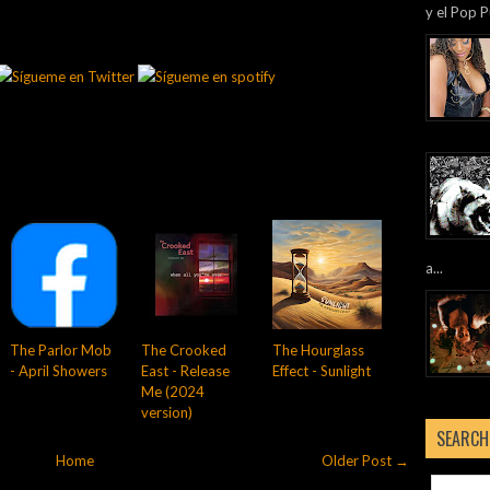
y el Pop P
a...
The Parlor Mob
The Crooked
The Hourglass
- April Showers
East - Release
Effect - Sunlight
Me (2024
version)
SEARCH
Home
Older Post →