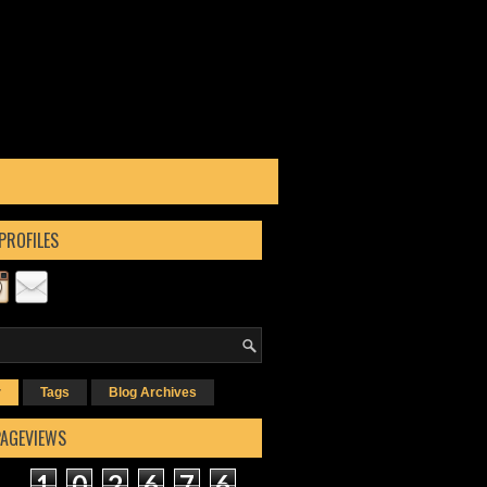
PROFILES
r
Tags
Blog Archives
PAGEVIEWS
1
0
2
6
7
6