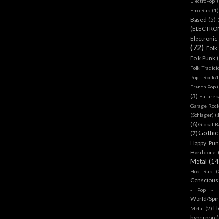
ElectroPop
(
Emo Rap
(1)
Based
(5)
(ELECTRO
Electronic
(72)
Folk
Folk Punk
Folk Tradici
Pop - Rock/
French Pop
(
(3)
Futureb
Garage Rock
(Schlager)
(
(6)
Global B
Gothic
(7)
Happy Pun
Hardcore
Metal
(14
Hop Rap
(
Conscious
- Pop - R
World/Spir
H
Metal
(2)
hyperpop
(