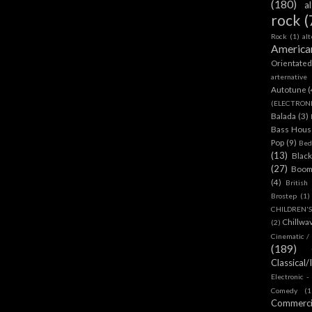
(180)
a
rock
(
Rock
(1)
al
America
Orientate
arternative
Autotune
(
(ELECTRON
Balada
(3)
Bass House
Pop
(9)
Bed
(13)
Blac
(27)
Boom
(4)
British
Brostep
(1)
CHILDREN'
Chillwa
(2)
Cinematic /
(189)
Classical/
Electronic -
Comedy
(1
Commerc