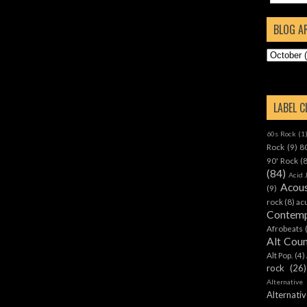
BLOG A
LABEL 
60s Rock
(1
Rock
(9)
8
90' Rock
(
(84)
Acid 
Acous
(9)
rock
(8)
ac
Contemp
Afrobeats
Alt Cou
Alt Pop.
(4)
rock
(26)
Alternative
Alternat