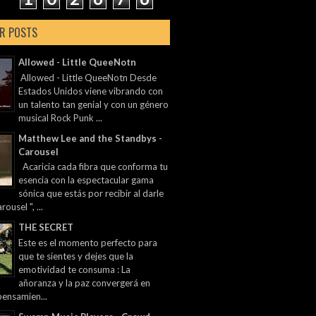
R POSTS
Allowed - Little QueeNotn
Allowed - Little QueeNotn Desde
Estados Unidos viene vibrando con
un talento tan genial y con un género
musical Rock Punk ...
Matthew Lee and the Standbys -
Carousel
Acaricia cada fibra que conforma tu
esencia con la espectacular gama
sónica que estás por recibir al darle
rousel ", ...
THE SECRET
Este es el momento perfecto para
que te sientes y dejes que la
emotividad te consuma : La
añoranza y la paz convergerá en
pensamien...