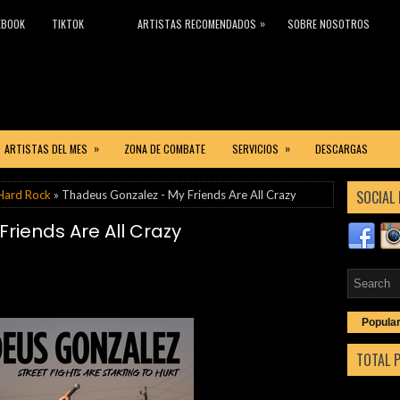
»
EBOOK
TIKTOK
ARTISTAS RECOMENDADOS
SOBRE NOSOTROS
»
»
ARTISTAS DEL MES
ZONA DE COMBATE
SERVICIOS
DESCARGAS
SOCIAL 
Hard Rock
» Thadeus Gonzalez - My Friends Are All Crazy
riends Are All Crazy
Popula
TOTAL 