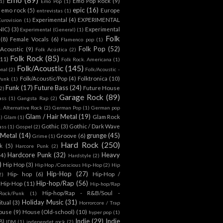
Emo Pop Rock
(9)
1)
Emo Pop
(1)
epic
(16)
emo rock
(5)
Europe
entrevistas
(1)
Experimental
(4)
EXPERIMENTAL
Eurovision
(1)
NIC)
(3)
Experimental
Experimental (General)
(1)
Folk
(8)
Female Vocals
(6)
Flamenco pop
(1)
Folk Pop
(52)
 Acoustic
(9)
Folk Acústica
(2)
Folk Rock
(85)
(11)
Folk Rock. Americana
(1)
Folk/Acoustic
(145)
onal
(2)
Folk/Acoustic -
Folk/Acoustic/Pop
(4)
Folktronica
(10)
Punk
(1)
Funk
(17)
Future Bass
(24)
Future House
2)
Garage Rock
(89)
ass
(1)
Gangsta Rap
(2)
. Alternative Rock
(2)
German Pop
(1)
German pop
Glam / Hair Metal
(19)
Glam Rock
1)
Glam
(1)
Gothic
(3)
Gothic / Dark Wave
ass
(1)
Gospel
(2)
 Metal
(14)
grunge
(45)
Groove
(6)
Grime
(1)
Hard Rock
(250)
k
(5)
Harcore Punk
(2)
Hardcore Punk
(32)
Heavy
(4)
Hardstyle
(2)
)
Hip Hop
(3)
Hip Hop /Conscious Hip-Hop
(2)
Hip
Hip-Hop
(27)
Hip- hop
(6)
Hip-Hop /
2)
Hip-hop/Rap
(56)
 Hip-Hop
(11)
Hip-hop/Rap
Hip-hop/Rap - R&B/Soul -
ock/Punk
(1)
Holiday Music
(31)
itual
(3)
Horrorcore / Trap
ouse
(9)
House (Old-school)
(10)
hyper pop
(1)
Indie
(29)
Indie
8)
IDM
(1)
independet rock
(2)