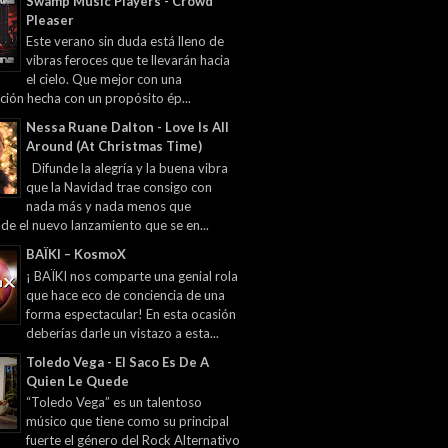
Swamp Music Players - Crowd
Pleaser
Este verano sin duda está lleno de
vibras feroces que te llevarán hacia
el cielo. Que mejor con una
ción hecha con un propósito ép...
Nessa Ruane Dalton - Love Is All
Around (At Christmas Time)
Difunde la alegría y la buena vibra
que la Navidad trae consigo con
nada más y nada menos que
 de el nuevo lanzamiento que se en...
BAÏKI – KosmoX
¡ BAÏKI nos comparte una genial rola
que hace eco de conciencia de una
forma espectacular! En esta ocasión
deberías darle un vistazo a esta...
Toledo Vega - El Saco Es De A
Quien Le Quede
“Toledo Vega” es un talentoso
músico que tiene como su principal
fuerte el género del Rock Alternativo