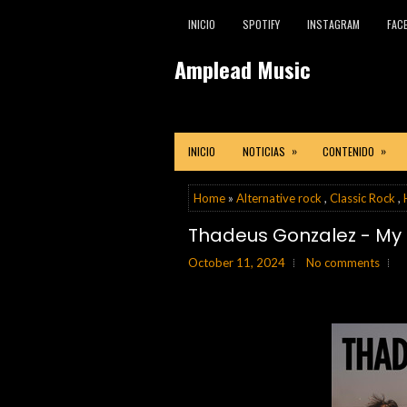
INICIO
SPOTIFY
INSTAGRAM
FAC
Amplead Music
»
»
INICIO
NOTICIAS
CONTENIDO
Home
»
Alternative rock
,
Classic Rock
,
Thadeus Gonzalez - My F
October 11, 2024
No comments