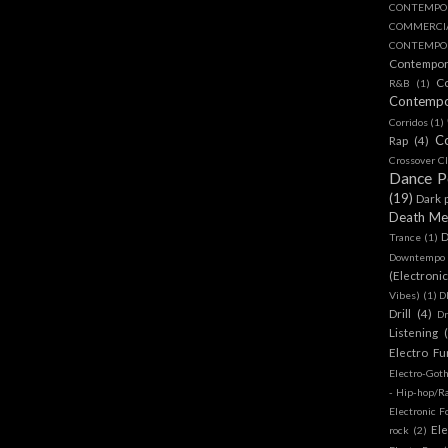
CONTEMPO
COMMERC
CONTEMPOR
Contempo
C
R&B
(1)
Contemp
Corridos
(1)
C
Rap
(4)
Crossover Cl
Dance 
(19)
Dark 
Death Me
D
Trance
(1)
Downtempo
(Electroni
Vibes)
(1)
D
Drill
(4)
D
Listening
Electro Fu
Electro-Got
- Hip-hop/R
Electronic F
Ele
rock
(2)