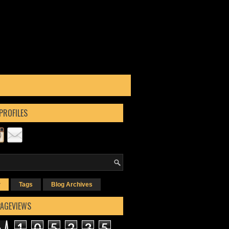
PROFILES
r
Tags
Blog Archives
PAGEVIEWS
1
0
5
2
3
5