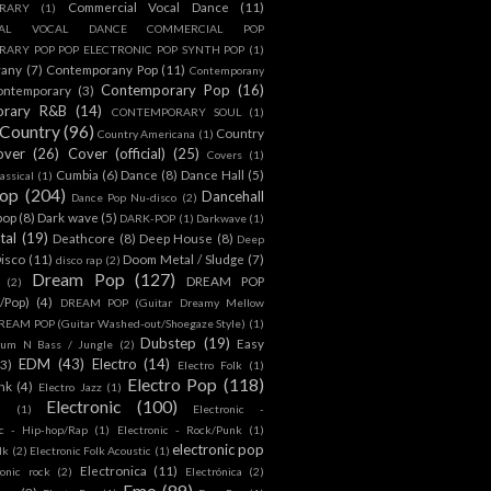
Commercial Vocal Dance
(11)
RARY
(1)
IAL VOCAL DANCE COMMERCIAL POP
ARY POP POP ELECTRONIC POP SYNTH POP
(1)
rany
(7)
Contemporany Pop
(11)
Contemporany
Contemporary Pop
(16)
ontemporary
(3)
orary R&B
(14)
CONTEMPORARY SOUL
(1)
Country
(96)
Country
Country Americana
(1)
over
(26)
Cover (official)
(25)
Covers
(1)
Cumbia
(6)
Dance
(8)
Dance Hall
(5)
assical
(1)
Pop
(204)
Dancehall
Dance Pop Nu-disco
(2)
pop
(8)
Dark wave
(5)
DARK-POP
(1)
Darkwave
(1)
tal
(19)
Deathcore
(8)
Deep House
(8)
Deep
isco
(11)
Doom Metal / Sludge
(7)
disco rap
(2)
Dream Pop
(127)
DREAM POP
(2)
c/Pop)
(4)
DREAM POP (Guitar Dreamy Mellow
REAM POP (Guitar Washed-out/Shoegaze Style)
(1)
Dubstep
(19)
Easy
rum N Bass / Jungle
(2)
EDM
(43)
Electro
(14)
(3)
Electro Folk
(1)
Electro Pop
(118)
nk
(4)
Electro Jazz
(1)
Electronic
(100)
h
(1)
Electronic -
ic - Hip-hop/Rap
(1)
Electronic - Rock/Punk
(1)
electronic pop
lk
(2)
Electronic Folk Acoustic
(1)
Electronica
(11)
ronic rock
(2)
Electrónica
(2)
Emo
(89)