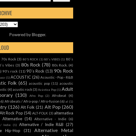
RCHIVE
Powered by
Blogger
.
CLOUD
70s Rock
(3)
80´s
)
80'S ROCK
(1)
80's VIBES
(1)
80s Rock
(78)
0´s Vibes
(3)
80s Rock.
(4)
90s Rock
90´s Rock
(13)
8)
90's rock
(11)
ACOUSTIC
(26)
Acoustic - Pop - R&B
Jazz
(1)
tic Folk
(65)
acoustic pop
(11)
acoustic
Adult
ustic
(4)
acustic rock
(3)
Acústica Pop
(1)
orary
(130)
Afrobeat
(4)
Afro Pop
(2)
(6)
Afrobeats / Afro-pop / Afro-fusion
(6)
al
(1)
ntry
(126)
Alt Pop
(260)
Alt Folk
(21)
Alt Rock Pop
(54)
alternativa
ALT-FOLK
(3)
Alternative
(14)
Alternative - Indie
(6)
Alternative / Indie R&B
(27)
 / Indie
(1)
Alternative Metal
ive Hip-Hop
(31)