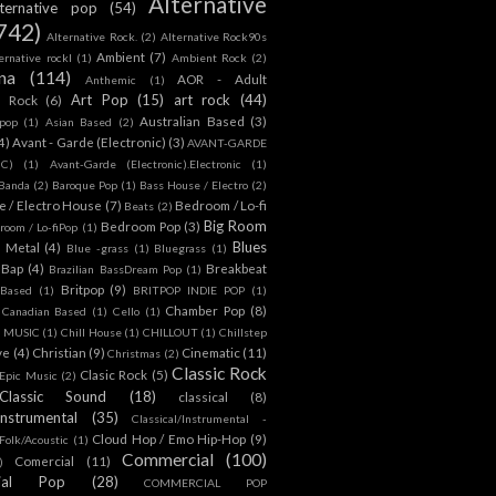
Alternative
lternative pop
(54)
742)
Alternative Rock.
(2)
Alternative Rock90s
Ambient
(7)
ternative rockl
(1)
Ambient Rock
(2)
na
(114)
AOR - Adult
Anthemic
(1)
Art Pop
(15)
art rock
(44)
d Rock
(6)
Australian Based
(3)
 pop
(1)
Asian Based
(2)
4)
Avant - Garde (Electronic)
(3)
AVANT-GARDE
IC)
(1)
Avant-Garde (Electronic).Electronic
(1)
Banda
(2)
Baroque Pop
(1)
Bass House / Electro
(2)
 / Electro House
(7)
Bedroom / Lo-fi
Beats
(2)
Big Room
Bedroom Pop
(3)
room / Lo-fiPop
(1)
Blues
k Metal
(4)
Blue -grass
(1)
Bluegrass
(1)
Bap
(4)
Breakbeat
Brazilian BassDream Pop
(1)
Britpop
(9)
 Based
(1)
BRITPOP INDIE POP
(1)
Chamber Pop
(8)
Canadian Based
(1)
Cello
(1)
S MUSIC
(1)
Chill House
(1)
CHILLOUT
(1)
Chillstep
ve
(4)
Christian
(9)
Cinematic
(11)
Christmas
(2)
Classic Rock
Clasic Rock
(5)
 Epic Music
(2)
Classic Sound
(18)
classical
(8)
Instrumental
(35)
Classical/Instrumental -
Cloud Hop / Emo Hip-Hop
(9)
 Folk/Acoustic
(1)
Commercial
(100)
Comercial
(11)
)
ial Pop
(28)
COMMERCIAL POP