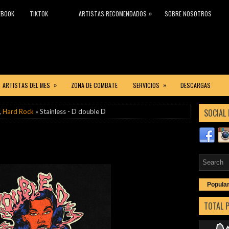
»
EBOOK
TIKTOK
ARTISTAS RECOMENDADOS
SOBRE NOSOTROS
»
»
ARTISTAS DEL MES
ZONA DE COMBATE
SERVICIOS
DESCARGAS
SOCIAL 
,
Hard Rock
» Stainless - D double D
Popula
TOTAL 