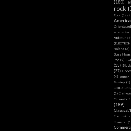
(180)
a
rock
(
Rock
(1)
al
America
Orientate
arternative
Autotune
(
(ELECTRON
Balada
(3)
Bass House
Pop
(9)
Bed
(13)
Blac
(27)
Boom
(4)
British
Brostep
(1)
CHILDREN'
Chillwa
(2)
Cinematic /
(189)
Classical/
Electronic -
Comedy
(1
Commerc