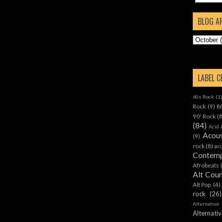
BLOG A
LABEL 
60s Rock
(1
Rock
(9)
8
90' Rock
(
(84)
Acid 
Acous
(9)
rock
(8)
ac
Contemp
Afrobeats
Alt Cou
Alt Pop.
(4)
rock
(26)
Alternative
Alternat