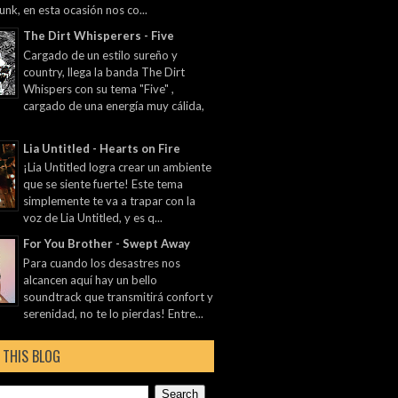
unk, en esta ocasión nos co...
The Dirt Whisperers - Five
Cargado de un estilo sureño y
country, llega la banda The Dirt
Whispers con su tema "Five" ,
cargado de una energía muy cálida,
Lia Untitled - Hearts on Fire
¡Lia Untitled logra crear un ambiente
que se siente fuerte! Este tema
simplemente te va a trapar con la
voz de Lia Untitled, y es q...
For You Brother - Swept Away
Para cuando los desastres nos
alcancen aquí hay un bello
soundtrack que transmitirá confort y
serenidad, no te lo pierdas! Entre...
 THIS BLOG