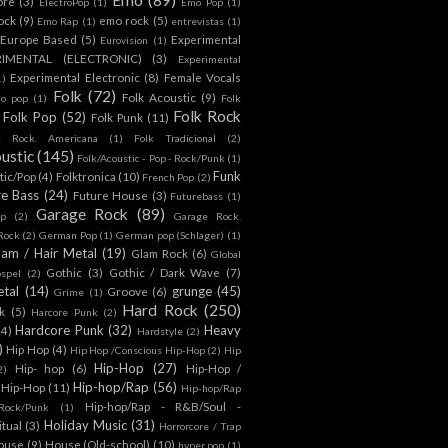
ore
(3)
ElectroPop
(1)
Emo Pop
(1)
ock
(9)
emo rock
(5)
Emo Rap
(1)
entrevistas
(1)
Europe Based
(5)
Experimental
Eurovision
(1)
RIMENTAL (ELECTRONIC)
(3)
Experimental
Experimental Electronic
(8)
Female Vocals
1)
Folk
(72)
Folk Acoustic
(9)
co pop
(1)
Folk
Folk Rock
Folk Pop
(52)
Folk Punk
(11)
k Rock. Americana
(1)
Folk Tradicional
(2)
ustic
(145)
Folk/Acoustic - Pop - Rock/Punk
(1)
Funk
tic/Pop
(4)
Folktronica
(10)
French Pop
(2)
re Bass
(24)
Future House
(3)
Futurebass
(1)
Garage Rock
(89)
p
(2)
Garage Rock.
 Rock
(2)
German Pop
(1)
German pop (Schlager)
(1)
lam / Hair Metal
(19)
Glam Rock
(6)
Global
Gothic
(3)
Gothic / Dark Wave
(7)
spel
(2)
tal
(14)
grunge
(45)
Groove
(6)
Grime
(1)
Hard Rock
(250)
k
(5)
Harcore Punk
(2)
Hardcore Punk
(32)
Heavy
(4)
Hardstyle
(2)
)
Hip Hop
(4)
Hip Hop /Conscious Hip-Hop
(2)
Hip
Hip-Hop
(27)
Hip- hop
(6)
Hip-Hop /
2)
Hip-hop/Rap
(56)
 Hip-Hop
(11)
Hip-hop/Rap
Hip-hop/Rap - R&B/Soul -
ock/Punk
(1)
Holiday Music
(31)
itual
(3)
Horrorcore / Trap
ouse
(9)
House (Old-school)
(10)
hyper pop
(1)