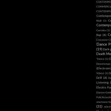
CONTEMPO
COMMERC
CONTEMPOR
Contempo
C
R&B
(1)
Contemp
Corridos
(1)
C
Rap
(4)
Crossover Cl
Dance 
(19)
Dark 
Death Me
D
Trance
(1)
Downtempo
(Electroni
Vibes)
(1)
D
Drill
(4)
D
Listening
Electro Fu
Electro-Got
Folk/Acoust
electronic fo
(31)
elect