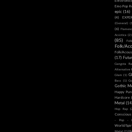
Electronic
Emo Pop R
epic
(16)
(4)
EXPE
(General)
(
(6)
Flamen
Acústica
(2)
(85)
Fol
Folk/Aco
Folk/Acous
(17)
Futu
Gangsta Ra
Alternative
G
Glam
(1)
Bass
(1)
Go
Gothic Me
Happy Pun
Hardcore
Metal
(14
Hop Rap
(
Conscious
- Pop - R
World/Spir
H
Metal
(2)