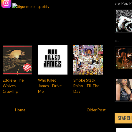
y el Pop P
a...
Eddie & The
Who Killed
Smoke Stack
Wolves -
James - Drive
Rhino - Til' The
Crawling
Me
Day
Home
Older Post →
SEARCH