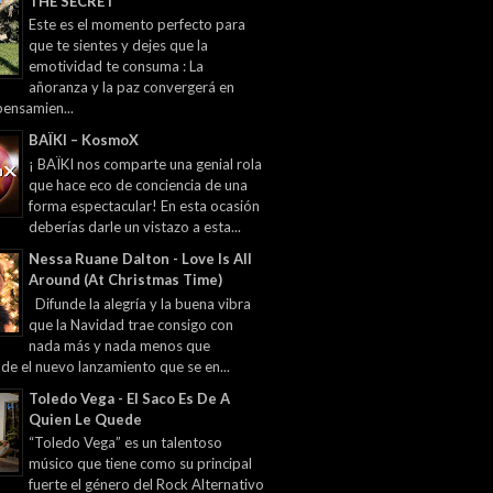
THE SECRET
Este es el momento perfecto para
que te sientes y dejes que la
emotividad te consuma : La
añoranza y la paz convergerá en
pensamien...
BAÏKI – KosmoX
¡ BAÏKI nos comparte una genial rola
que hace eco de conciencia de una
forma espectacular! En esta ocasión
deberías darle un vistazo a esta...
Nessa Ruane Dalton - Love Is All
Around (At Christmas Time)
Difunde la alegría y la buena vibra
que la Navidad trae consigo con
nada más y nada menos que
 de el nuevo lanzamiento que se en...
Toledo Vega - El Saco Es De A
Quien Le Quede
“Toledo Vega” es un talentoso
músico que tiene como su principal
fuerte el género del Rock Alternativo