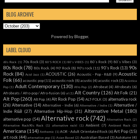
BLOG ARCHIVE
Powered by
Blogger
.
LABEL CLOUD
70s Rock
(3)
80´s Rock
(9)
80´s Vibes
(3)
60s Rock
(1)
80'S ROCK
(1)
80's VIBES
(1)
80s Rock
(78)
90s
90´s Rock
(13)
80s Rock.
(4)
90' Rock
(8)
90's rock
(11)
Rock
(84)
Acoustic
ACOUSTIC
(26)
Acoustic - Pop - R&B
(9)
Acid Jazz
(1)
Folk
(66)
acoustic pop
(11)
acoustic rock
(8)
acustic
(4)
acustic rock
(3)
Acústica
Adult Contemporary
(130)
Afrobeat
(4)
Afrobeats
(6)
Pop
(1)
Afro Pop
(2)
Alt Country
(126)
Alt Folk
(21)
Afrobeats / Afro-pop / Afro-fusion
(6)
al
(1)
Alt Pop
(260)
Alt Rock Pop
(54)
alternativa rock
Alt Pop.
(4)
ALT-FOLK
(3)
(26)
Alternative
(14)
Alternative /
Alternative - Indie
(6)
Alternative / Indie
(1)
Alternative Metal
(180)
Indie R&B
(27)
Alternative Hip-Hop
(31)
Alternative rock
(742)
alternative pop
(54)
Alternative Rock.
(2)
Ambient
(7)
Alternative Rock90s Rock
(1)
alternative rockl
(1)
Ambient Rock
(2)
Americana
(114)
Art Pop
(15)
AOR - Adult Orientated Rock
(6)
Anthemic
(1)
art rock
(44)
Australian Based
(3)
Autotune
(4)
arternative pop
(1)
Asian Based
(2)