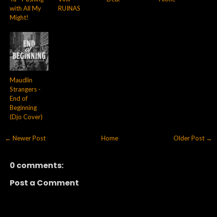
with All My
RUINAS
Might!
Maudlin
Strangers -
End of
Beginning
(Djo Cover)
← Newer Post
Home
Older Post →
0 comments:
Post a Comment