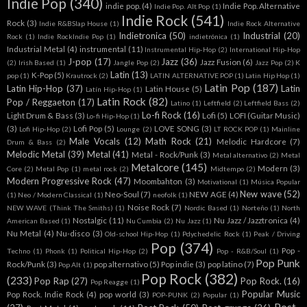
Indie Pop
(340)
indie pop.
(4)
Indie Pop. Alternative
Indie Pop. Alt Pop
(1)
Indie Rock
(541)
Rock
(3)
Indie R&BSlap House
(1)
Indie Rock Alternative
Indietronica
(50)
Industrial
(20)
Rock
(1)
Indie RockIndie Pop
(1)
indietrónica
(1)
Industrial Metal
(4)
instrumental
(11)
Instrumental Hip-Hop
(2)
International Hip-Hop
J-pop
(17)
Jazz
(36)
Jazz Fusion
(6)
(2)
Irish Based
(1)
Jangle Pop
(2)
Jazz Pop
(2)
K
Latin
(13)
K-Pop
(5)
pop
(1)
Krautrock
(2)
LATIN ALTERNATIVE POP
(1)
Latin Hip Hop
(1)
Latin Pop
(187)
Latin Hip-Hop
(37)
Latin
Latin House
(5)
Latín Hip-Hop
(1)
Latin Rock
(82)
Pop / Reggaeton
(17)
Latino
(1)
Leftfield
(2)
Leftfield Bass
(2)
Lo-fi Rock
(16)
Light Drum & Bass
(3)
Lofi
(5)
LOFI (Guitar Music)
Lo-fi Hip-Hop
(1)
(3)
Lofi Pop
(5)
LOVE SONG
(3)
Lofi Hip-Hop
(2)
Lounge
(2)
LT ROCK POP
(1)
Mainline
Male Vocals
(12)
Math Rock
(21)
Melodic Hardcore
(7)
Drum & Bass
(2)
Melodic Metal
(39)
Metal
(41)
Metal - Rock/Punk
(3)
Metal alternativo
(2)
Metal
Metalcore
(145)
Modern
(3)
Core
(2)
Metal Pop
(1)
metal rock
(2)
Midtempo
(2)
Modern Progressive Rock
(47)
Moombahton
(3)
Motivational
(1)
Música Popular
New wave
(52)
Neo-Soul
(7)
NEW AGE
(4)
(1)
Neo / Modern Classical
(1)
neofolk
(1)
Noise Rock
(7)
NEW WAVE (Think The Smiths)
(1)
Nordic Based
(1)
Norteño
(1)
North
Nostalgic
(11)
Nu Jazz / Jazztronica
(4)
American Based
(1)
Nu Cumbia
(2)
Nu Jazz
(1)
Nu Metal
(4)
Nu-disco
(3)
Old-school Hip-Hop
(1)
Pdychedelic Rock
(1)
Peak / Driving
Pop
(374)
Pop -
Techno
(1)
Phonk
(1)
Political Hip-Hop
(2)
Pop - R&B/Soul
(1)
Pop Punk
Rock/Punk
(3)
pop alternativo
(5)
Pop indie
(3)
pop latino
(7)
Pop Alt
(1)
Pop Rock
(382)
(233)
Pop Rap
(27)
Pop Rock.
(16)
Pop Reagge
(1)
Popular Music
Pop Rock. Indie Rock
(4)
pop world
(3)
POP-PUNK
(2)
Popular
(1)