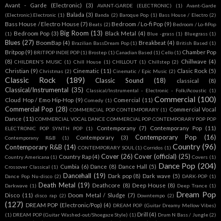
Avant - Garde (Electronic)
(3)
AVANT-GARDE (ELECTRONIC)
(1)
Avant-Garde
Balada
(3)
(Electronic).Electronic
(1)
Banda
(2)
Baroque Pop
(1)
Bass House / Electro
(2)
Bass House / Electro House
(7)
Bedroom / Lo-fi Pop
(9)
Beats
(2)
Bedroom / Lo-fiPop
Big Room
(13)
Bedroom Pop
(3)
Black Metal
(4)
(1)
Blue -grass
(1)
Bluegrass
(1)
Blues
(27)
BoomBap
(4)
Breakbeat
(4)
Brazilian BassDream Pop
(1)
British Based
(1)
Britpop
(9)
Chamber Pop
BRITPOP INDIE POP
(1)
Brostep
(1)
Canadian Based
(1)
Cello
(1)
(8)
Chillwave
(4)
CHILDREN'S MUSIC
(1)
Chill House
(1)
CHILLOUT
(1)
Chillstep
(2)
Christian
(9)
Cinematic
(11)
Clasic Rock
(5)
Christmas
(2)
Cinematic / Epic Music
(2)
Classic Rock
(189)
Classic Sound
(18)
classical
(8)
Classical/Instrumental
(35)
Classical/Instrumental - Electronic - Folk/Acoustic
(1)
Commercial
(100)
Cloud Hop / Emo Hip-Hop
(9)
Comercial
(11)
Comedy
(1)
Commercial Pop
(28)
Commercial Vocal
COMMERCIAL POP CONTEMPORARY
(1)
Dance
(11)
COMMERCIAL VOCAL DANCE COMMERCIAL POP CONTEMPORARY POP POP
Contemporany
(7)
Contemporany Pop
(11)
ELECTRONIC POP SYNTH POP
(1)
Contemporary Pop
(16)
Contemporary
(3)
Contemporany R&B
(1)
Country
(96)
Contemporary R&B
(14)
CONTEMPORARY SOUL
(1)
Corridos
(1)
Cover
(26)
Cover (official)
(25)
Country Rap
(4)
Country Americana
(1)
Covers
(1)
Dance Pop
(204)
Cumbia
(6)
Dance
(8)
Dance Hall
(5)
Crossover Classical
(1)
Dancehall
(19)
Dark pop
(8)
Dark wave
(5)
Dance Pop Nu-disco
(2)
DARK-POP
(1)
Death Metal
(19)
Deathcore
(8)
Deep House
(8)
Darkwave
(1)
Deep Trance
(1)
Dream Pop
Disco
(11)
Doom Metal / Sludge
(7)
disco rap
(2)
Downtempo
(2)
(127)
DREAM POP (Electronic/Pop)
(4)
DREAM POP (Guitar Dreamy Mellow Vibes)
Drill
(4)
(1)
DREAM POP (Guitar Washed-out/Shoegaze Style)
(1)
Drum N Bass / Jungle
(2)