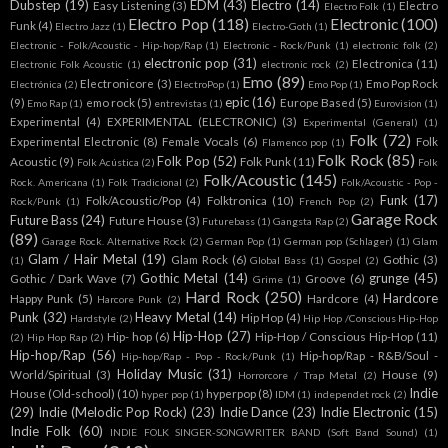
Dubstep
(19)
EDM
(43)
Electro
(14)
Easy Listening
(3)
Electro
Electro Folk
(1)
Electro Pop
(118)
Electronic
(100)
Funk
(4)
Electro Jazz
(1)
Electro-Goth
(1)
Electronic - Folk/Acoustic - Hip-hop/Rap
(1)
Electronic - Rock/Punk
(1)
electronic folk
(2)
electronic pop
(31)
Electronica
(11)
Electronic Folk Acoustic
(1)
electronic rock
(2)
Emo
(89)
Electronicore
(3)
Emo Pop Rock
Electrónica
(2)
ElectroPop
(1)
Emo Pop
(1)
epic
(16)
(9)
emo rock
(5)
Europe Based
(5)
Emo Rap
(1)
entrevistas
(1)
Eurovision
(1)
Experimental
(4)
EXPERIMENTAL (ELECTRONIC)
(3)
Experimental (General)
(1)
Folk
(72)
Experimental Electronic
(8)
Female Vocals
(6)
Folk
Flamenco pop
(1)
Folk Rock
(85)
Folk Pop
(52)
Acoustic
(9)
Folk Punk
(11)
Folk Acústica
(2)
Folk
Folk/Acoustic
(145)
Rock. Americana
(1)
Folk Tradicional
(2)
Folk/Acoustic - Pop -
Funk
(17)
Folk/Acoustic/Pop
(4)
Folktronica
(10)
Rock/Punk
(1)
French Pop
(2)
Garage Rock
Future Bass
(24)
Future House
(3)
Futurebass
(1)
Gangsta Rap
(2)
(89)
Garage Rock. Alternative Rock
(2)
German Pop
(1)
German pop (Schlager)
(1)
Glam
Glam / Hair Metal
(19)
Glam Rock
(6)
Gothic
(3)
(1)
Global Bass
(1)
Gospel
(2)
Gothic Metal
(14)
grunge
(45)
Gothic / Dark Wave
(7)
Groove
(6)
Grime
(1)
Hard Rock
(250)
Hardcore
Happy Punk
(5)
Hardcore
(4)
Harcore Punk
(2)
Punk
(32)
Heavy Metal
(14)
Hip Hop
(4)
Hardstyle
(2)
Hip Hop /Conscious Hip-Hop
Hip-Hop
(27)
Hip- hop
(6)
Hip-Hop / Conscious Hip-Hop
(11)
(2)
Hip Hop Rap
(2)
Hip-hop/Rap
(56)
Hip-hop/Rap - R&B/Soul -
Hip-hop/Rap - Pop - Rock/Punk
(1)
Holiday Music
(31)
World/Spiritual
(3)
House
(9)
Horrorcore / Trap Metal
(2)
Indie
House (Old-school)
(10)
hyperpop
(8)
hyper pop
(1)
IDM
(1)
independet rock
(2)
(29)
Indie (Melodic Pop Rock)
(23)
Indie Dance
(23)
Indie Electronic
(15)
Indie Folk
(60)
INDIE FOLK SINGER-SONGWRITER BAND (Soft Band Sound)
(1)