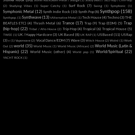
Stoner RockDoom Metal / Sludge
(1)
Study beats / Jazz-hop / Chill-hop
Surf Rock
(7)
(2)
Studying Vibes
(1)
Super Catchy
(1)
Swing
(1)
Symphonic
(1)
Synthpop
(158)
Symphonic Metal
(12)
Synth Indie Rock
(10)
Synth Pop
(8)
Synthwave
(13)
Tech House
(4)
Techno
(3)
THE
Synthpop.
(1)
tAlternative Metal
(1)
Trance
(17)
Trap
BEATLES ETC)
(4)
Thrash Metal
(6)
Trap
(9)
Trap (EDM)
(5)
(hip-hop)
(22)
Trip-Hop
(4)
Tropical
(6)
Tropical House
(5)
Tribal / Afro House
(2)
UK / Happy Hardcore
(3)
UK Based
(8)
US Based
(11)
US Rap
TWEE
(1)
UK RAP
(1)
(3)
Vocal Dance/EDM
(7)
Wave
(3)
v
(1)
Vaporwave
(2)
Witch House
(2)
Wolrd
(1)
Work
world
(35)
World Music (Latin &
Out
(2)
World Music
(1)
World Music (African)
(2)
Hispanic)
(22)
World/Spiritual
(22)
World Music (other)
(4)
World pop
(1)
YACHT ROCK
(1)