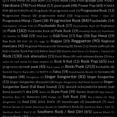
Post-
(27)
Post Rock
(50)
Post-grunge
(26)
Post Metal
(4)
post punk
(11)
Hardcore
(74)
Post-Metal
(17)
post-punk
(48)
Power Pop
(60)
POWER
Progressive Rock
(12)
POP (BEACH BOYS
(4)
Prog Rock
(9)
progresive rock
(5)
Progressive House
(6)
progressive metal
(10)
Progressive Metal / Djen
(2)
Progressive Rock
(84)
Progressive Metal / Djent
(38)
Psychedelic
(14)
Psychedelic Rock
(57)
Psytrance
Psychedelic / Freak Folk
(2)
Psychedelyc Rock
(2)
Punk
(182)
Punk Rock
(19)
(3)
Punk Indie Rock
(4)
PunkPop Punk
(1)
PunkPunk
R&B
(19)
R&B/Soul
(57)
Rap
(30)
Rap Metal
(19)
(1)
Quieky
(1)
R&B Soul
(1)
Reggaeton
(90)
Reggae
(20)
Regional
Rap Rock
(4)
RAP UK
(1)
regg
(1)
mexicana
(42)
Regional Mexicano
(4)
Relaxing
(8)
Remix
(11)
Remix (official)
(4)
Retro Guitar Rock Pop
(11)
Retro Soul
(10)
Rhythm And Blues
(1)
Riddim / Tearout
(2)
Rock
(130)
rock alternativo
(15)
Rock Blues
(4)
rock independiente
(3)
Rock
Rock Pop
(65)
Rock N Roll
(12)
Rock
indie
(1)
rock latino
(1)
Rock modern
(1)
Rock/Punk
(253)
rock punk
(40)
progresivo
(6)
Rockabilly
(8)
Rock suave
(1)
Salsa
(14)
Screamo
(8)
RockAlt Pop
(1)
Rocks 80s
(1)
ROOTS
(1)
Scandinavian Based
(1)
Singer Songwriter
(83)
Shoegaze
(48)
Singer-Songwriter
Shoeghaze
(2)
(15)
Singer-
Singer-Songwriter (Acoustic)
(4)
Singer-Songwriter (Soft Band Sound)
(1)
Songwriter Band (Full Band Sound)
(15)
SINGER-SONGWRITER BAND (Soft
ska
(24)
Skate Punk
(39)
Band Sound)
(7)
Slacker Rock
(5)
Skate
(2)
Slap House /
Soft Rock
(54)
Slowcore
(10)
Brazilian Bass
(1)
Sludge
(1)
Son Cubano
(1)
Song
Soul
(16)
SOUL ROCK
(9)
Soundscape
(3)
Soundtrack
(7)
Songwriter
(1)
South
Southern Rock
(3)
African Based
(1)
South American Based
(2)
Southern Rock / Red
(1)
Southern Rock / Red Dirt
(65)
Southern Rock / Red D
(2)
Spoken Word
(1)
Stoner Rock
(30)