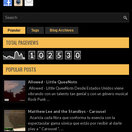
Popular
Tags
Blog Archives
TOTAL PAGEVIEWS
1
0
2
5
3
0
POPULAR POSTS
Allowed - Little QueeNotn
Allowed - Little QueeNotn Desde Estados Unidos viene
vibrando con un talento tan genial y con un género musical
Rock Punk ...
Matthew Lee and the Standbys - Carousel
Acaricia cada fibra que conforma tu esencia con la
espectacular gama sónica que estás por recibir al darle
play a " Carousel ", ...