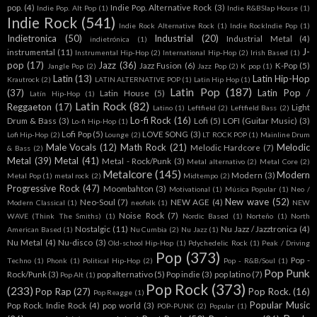
pop.
(4)
Indie Pop. Alternative Rock
(3)
Indie Pop. Alt Pop
(1)
Indie R&BSlap House
(1)
Indie Rock
(541)
Indie Rock Alternative Rock
(1)
Indie RockIndie Pop
(1)
Indietronica
(50)
Industrial
(20)
Industrial Metal
(4)
indietrónica
(1)
J-
instrumental
(11)
Instrumental Hip-Hop
(2)
International Hip-Hop
(2)
Irish Based
(1)
pop
(17)
Jazz
(36)
Jazz Fusion
(6)
K-Pop
(5)
Jangle Pop
(2)
Jazz Pop
(2)
K pop
(1)
Latin
(13)
Latin Hip-Hop
Krautrock
(2)
LATIN ALTERNATIVE POP
(1)
Latin Hip Hop
(1)
Latin Pop
(187)
(37)
Latin Pop /
Latin House
(5)
Latín Hip-Hop
(1)
Latin Rock
(82)
Reggaeton
(17)
Light
Latino
(1)
Leftfield
(2)
Leftfield Bass
(2)
Lo-fi Rock
(16)
Drum & Bass
(3)
Lofi
(5)
LOFI (Guitar Music)
(3)
Lo-fi Hip-Hop
(1)
Lofi Pop
(5)
LOVE SONG
(3)
Lofi Hip-Hop
(2)
Lounge
(2)
LT ROCK POP
(1)
Mainline Drum
Male Vocals
(12)
Math Rock
(21)
Melodic
Melodic Hardcore
(7)
& Bass
(2)
Metal
(39)
Metal
(41)
Metal - Rock/Punk
(3)
Metal alternativo
(2)
Metal Core
(2)
Metalcore
(145)
Modern
Modern
(3)
Metal Pop
(1)
metal rock
(2)
Midtempo
(2)
Progressive Rock
(47)
Moombahton
(3)
Motivational
(1)
Música Popular
(1)
Neo /
New wave
(52)
Neo-Soul
(7)
NEW AGE
(4)
Modern Classical
(1)
neofolk
(1)
NEW
Noise Rock
(7)
WAVE (Think The Smiths)
(1)
Nordic Based
(1)
Norteño
(1)
North
Nostalgic
(11)
Nu Jazz / Jazztronica
(4)
American Based
(1)
Nu Cumbia
(2)
Nu Jazz
(1)
Nu Metal
(4)
Nu-disco
(3)
Old-school Hip-Hop
(1)
Pdychedelic Rock
(1)
Peak / Driving
Pop
(373)
Pop -
Techno
(1)
Phonk
(1)
Political Hip-Hop
(2)
Pop - R&B/Soul
(1)
Pop Punk
Rock/Punk
(3)
pop alternativo
(5)
Pop indie
(3)
pop latino
(7)
Pop Alt
(1)
Pop Rock
(373)
(233)
Pop Rap
(27)
Pop Rock.
(16)
Pop Reagge
(1)
Popular Music
Pop Rock. Indie Rock
(4)
pop world
(3)
POP-PUNK
(2)
Popular
(1)