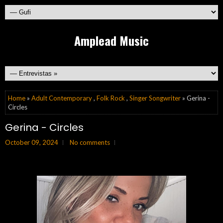
Amplead Music
Home
»
Adult Contemporary
,
Folk Rock
,
Singer Songwriter
» Gerina -
Circles
Gerina - Circles
October 09, 2024
No comments