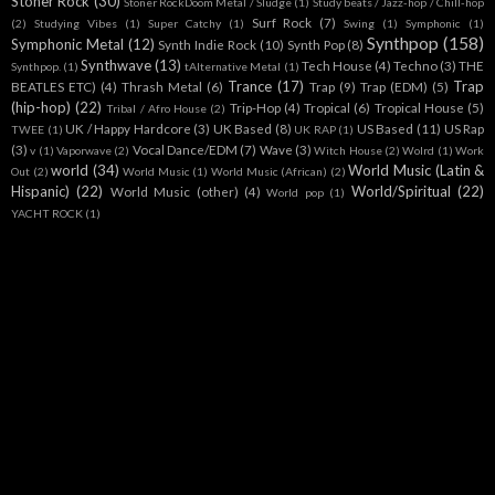
Stoner Rock
(30)
Stoner RockDoom Metal / Sludge
(1)
Study beats / Jazz-hop / Chill-hop
Surf Rock
(7)
(2)
Studying Vibes
(1)
Super Catchy
(1)
Swing
(1)
Symphonic
(1)
Synthpop
(158)
Symphonic Metal
(12)
Synth Indie Rock
(10)
Synth Pop
(8)
Synthwave
(13)
Tech House
(4)
Techno
(3)
THE
Synthpop.
(1)
tAlternative Metal
(1)
Trance
(17)
Trap
BEATLES ETC)
(4)
Thrash Metal
(6)
Trap
(9)
Trap (EDM)
(5)
(hip-hop)
(22)
Trip-Hop
(4)
Tropical
(6)
Tropical House
(5)
Tribal / Afro House
(2)
UK / Happy Hardcore
(3)
UK Based
(8)
US Based
(11)
US Rap
TWEE
(1)
UK RAP
(1)
(3)
Vocal Dance/EDM
(7)
Wave
(3)
v
(1)
Vaporwave
(2)
Witch House
(2)
Wolrd
(1)
Work
world
(34)
World Music (Latin &
Out
(2)
World Music
(1)
World Music (African)
(2)
Hispanic)
(22)
World/Spiritual
(22)
World Music (other)
(4)
World pop
(1)
YACHT ROCK
(1)