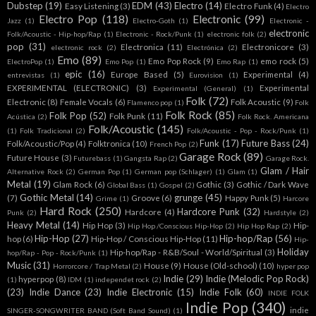
Dubstep
(19)
EDM
(43)
Electro
(14)
Easy Listening
(3)
Electro Funk
(4)
Electro
Electro Pop
(118)
Electronic
(99)
Jazz
(1)
Electro-Goth
(1)
Electronic -
electronic
Folk/Acoustic - Hip-hop/Rap
(1)
Electronic - Rock/Punk
(1)
electronic folk
(2)
pop
(31)
Electronica
(11)
Electronicore
(3)
electronic rock
(2)
Electrónica
(2)
Emo
(89)
Emo Pop Rock
(9)
emo rock
(5)
ElectroPop
(1)
Emo Pop
(1)
Emo Rap
(1)
epic
(16)
Europe Based
(5)
Experimental
(4)
entrevistas
(1)
Eurovision
(1)
EXPERIMENTAL (ELECTRONIC)
(3)
Experimental
Experimental (General)
(1)
Folk
(72)
Electronic
(8)
Female Vocals
(6)
Folk Acoustic
(9)
Flamenco pop
(1)
Folk
Folk Rock
(85)
Folk Pop
(52)
Folk Punk
(11)
Acústica
(2)
Folk Rock. Americana
Folk/Acoustic
(145)
(1)
Folk Tradicional
(2)
Folk/Acoustic - Pop - Rock/Punk
(1)
Funk
(17)
Future Bass
(24)
Folk/Acoustic/Pop
(4)
Folktronica
(10)
French Pop
(2)
Garage Rock
(89)
Future House
(3)
Futurebass
(1)
Gangsta Rap
(2)
Garage Rock.
Glam / Hair
Alternative Rock
(2)
German Pop
(1)
German pop (Schlager)
(1)
Glam
(1)
Metal
(19)
Glam Rock
(6)
Gothic
(3)
Gothic / Dark Wave
Global Bass
(1)
Gospel
(2)
Gothic Metal
(14)
grunge
(45)
(7)
Groove
(6)
Happy Punk
(5)
Grime
(1)
Harcore
Hard Rock
(250)
Hardcore Punk
(32)
Hardcore
(4)
Punk
(2)
Hardstyle
(2)
Heavy Metal
(14)
Hip Hop
(3)
Hip-
Hip Hop /Conscious Hip-Hop
(2)
Hip Hop Rap
(2)
Hip-Hop
(27)
Hip-hop/Rap
(56)
hop
(6)
Hip-Hop / Conscious Hip-Hop
(11)
Hip-
Holiday
Hip-hop/Rap - R&B/Soul - World/Spiritual
(3)
hop/Rap - Pop - Rock/Punk
(1)
Music
(31)
House
(9)
House (Old-school)
(10)
Horrorcore / Trap Metal
(2)
hyper pop
Indie
(29)
Indie (Melodic Pop Rock)
hyperpop
(8)
(1)
IDM
(1)
independet rock
(2)
(23)
Indie Dance
(23)
Indie Electronic
(15)
Indie Folk
(60)
INDIE FOLK
Indie Pop
(340)
indie
SINGER-SONGWRITER BAND (Soft Band Sound)
(1)