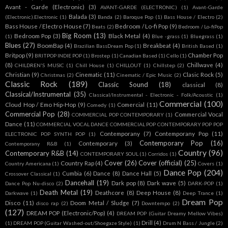
Avant - Garde (Electronic)
(3)
AVANT-GARDE (ELECTRONIC)
(1)
Avant-Garde
Balada
(3)
(Electronic).Electronic
(1)
Banda
(2)
Baroque Pop
(1)
Bass House / Electro
(2)
Bass House / Electro House
(7)
Bedroom / Lo-fi Pop
(9)
Beats
(2)
Bedroom / Lo-fiPop
Big Room
(13)
Bedroom Pop
(3)
Black Metal
(4)
(1)
Blue -grass
(1)
Bluegrass
(1)
Blues
(27)
BoomBap
(4)
Breakbeat
(4)
Brazilian BassDream Pop
(1)
British Based
(1)
Britpop
(9)
Chamber Pop
BRITPOP INDIE POP
(1)
Brostep
(1)
Canadian Based
(1)
Cello
(1)
(8)
Chillwave
(4)
CHILDREN'S MUSIC
(1)
Chill House
(1)
CHILLOUT
(1)
Chillstep
(2)
Christian
(9)
Cinematic
(11)
Clasic Rock
(5)
Christmas
(2)
Cinematic / Epic Music
(2)
Classic Rock
(189)
Classic Sound
(18)
classical
(8)
Classical/Instrumental
(35)
Classical/Instrumental - Electronic - Folk/Acoustic
(1)
Commercial
(100)
Cloud Hop / Emo Hip-Hop
(9)
Comercial
(11)
Comedy
(1)
Commercial Pop
(28)
Commercial Vocal
COMMERCIAL POP CONTEMPORARY
(1)
Dance
(11)
COMMERCIAL VOCAL DANCE COMMERCIAL POP CONTEMPORARY POP POP
Contemporany
(7)
Contemporany Pop
(11)
ELECTRONIC POP SYNTH POP
(1)
Contemporary Pop
(16)
Contemporary
(3)
Contemporany R&B
(1)
Country
(96)
Contemporary R&B
(14)
CONTEMPORARY SOUL
(1)
Corridos
(1)
Cover
(26)
Cover (official)
(25)
Country Rap
(4)
Country Americana
(1)
Covers
(1)
Dance Pop
(204)
Cumbia
(6)
Dance
(8)
Dance Hall
(5)
Crossover Classical
(1)
Dancehall
(19)
Dark pop
(8)
Dark wave
(5)
Dance Pop Nu-disco
(2)
DARK-POP
(1)
Death Metal
(19)
Deathcore
(8)
Deep House
(8)
Darkwave
(1)
Deep Trance
(1)
Dream Pop
Disco
(11)
Doom Metal / Sludge
(7)
disco rap
(2)
Downtempo
(2)
(127)
DREAM POP (Electronic/Pop)
(4)
DREAM POP (Guitar Dreamy Mellow Vibes)
Drill
(4)
(1)
DREAM POP (Guitar Washed-out/Shoegaze Style)
(1)
Drum N Bass / Jungle
(2)