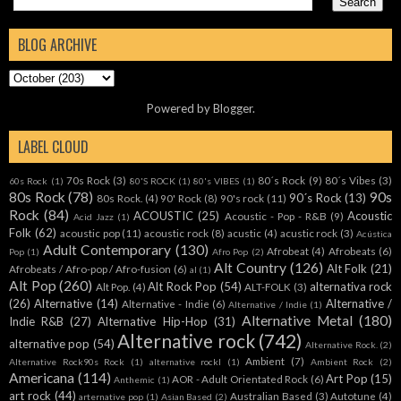
BLOG ARCHIVE
Powered by
Blogger
.
LABEL CLOUD
70s Rock
(3)
80´s Rock
(9)
80´s Vibes
(3)
60s Rock
(1)
80'S ROCK
(1)
80's VIBES
(1)
80s Rock
(78)
90s
90´s Rock
(13)
80s Rock.
(4)
90' Rock
(8)
90's rock
(11)
Rock
(84)
ACOUSTIC
(25)
Acoustic
Acoustic - Pop - R&B
(9)
Acid Jazz
(1)
Folk
(62)
acoustic pop
(11)
acoustic rock
(8)
acustic
(4)
acustic rock
(3)
Acústica
Adult Contemporary
(130)
Afrobeat
(4)
Afrobeats
(6)
Pop
(1)
Afro Pop
(2)
Alt Country
(126)
Alt Folk
(21)
Afrobeats / Afro-pop / Afro-fusion
(6)
al
(1)
Alt Pop
(260)
Alt Rock Pop
(54)
alternativa rock
Alt Pop.
(4)
ALT-FOLK
(3)
(26)
Alternative
(14)
Alternative /
Alternative - Indie
(6)
Alternative / Indie
(1)
Alternative Metal
(180)
Indie R&B
(27)
Alternative Hip-Hop
(31)
Alternative rock
(742)
alternative pop
(54)
Alternative Rock.
(2)
Ambient
(7)
Alternative Rock90s Rock
(1)
alternative rockl
(1)
Ambient Rock
(2)
Americana
(114)
Art Pop
(15)
AOR - Adult Orientated Rock
(6)
Anthemic
(1)
art rock
(44)
Australian Based
(3)
Autotune
(4)
arternative pop
(1)
Asian Based
(2)