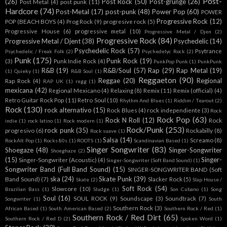
Post-
(26)
Post Rock
(50)
Post-grunge
(26)
Post Metal
(4)
post punk
(11)
Hardcore
(74)
Post-Metal
(17)
post-punk
(48)
Power Pop
(60)
POWER
Progressive Rock
(12)
POP (BEACH BOYS
(4)
Prog Rock
(9)
progresive rock
(5)
Progressive House
(6)
progressive metal
(10)
Progressive Metal / Djen
(2)
Progressive Rock
(84)
Progressive Metal / Djent
(38)
Psychedelic
(14)
Psychedelic Rock
(57)
Psytrance
Psychedelic / Freak Folk
(2)
Psychedelyc Rock
(2)
Punk
(175)
Punk Rock
(19)
(3)
Punk Indie Rock
(4)
PunkPop Punk
(1)
PunkPunk
R&B
(19)
R&B/Soul
(57)
Rap
(29)
Rap Metal
(19)
(1)
Quieky
(1)
R&B Soul
(1)
Reggaeton
(90)
Reggae
(20)
Regional
Rap Rock
(4)
RAP UK
(1)
regg
(1)
mexicana
(42)
Regional Mexicano
(4)
Relaxing
(8)
Remix
(11)
Remix (official)
(4)
Retro Guitar Rock Pop
(11)
Retro Soul
(10)
Rhythm And Blues
(1)
Riddim / Tearout
(2)
Rock
(130)
rock alternativo
(15)
Rock Blues
(4)
rock independiente
(3)
Rock
Rock Pop
(63)
Rock N Roll
(12)
Rock
indie
(1)
rock latino
(1)
Rock modern
(1)
Rock/Punk
(253)
rock punk
(35)
progresivo
(6)
Rockabilly
(8)
Rock suave
(1)
Salsa
(14)
Screamo
(8)
RockAlt Pop
(1)
Rocks 80s
(1)
ROOTS
(1)
Scandinavian Based
(1)
Singer Songwriter
(83)
Shoegaze
(48)
Singer-Songwriter
Shoeghaze
(2)
(15)
Singer-
Singer-Songwriter (Acoustic)
(4)
Singer-Songwriter (Soft Band Sound)
(1)
Songwriter Band (Full Band Sound)
(15)
SINGER-SONGWRITER BAND (Soft
ska
(24)
Skate Punk
(39)
Band Sound)
(7)
Slacker Rock
(5)
Skate
(2)
Slap House /
Soft Rock
(54)
Slowcore
(10)
Brazilian Bass
(1)
Sludge
(1)
Son Cubano
(1)
Song
Soul
(16)
SOUL ROCK
(9)
Soundscape
(3)
Soundtrack
(7)
Songwriter
(1)
South
Southern Rock
(3)
African Based
(1)
South American Based
(2)
Southern Rock / Red
(1)
Southern Rock / Red Dirt
(65)
Southern Rock / Red D
(2)
Spoken Word
(1)