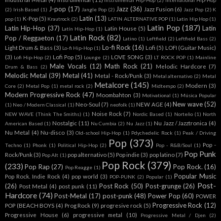
Instrumental Hip-Hop
(2)
International Hip-Hop
J-pop
(17)
Jazz
(36)
Jazz Fusion
(6)
(2)
Irish Based
(1)
Jangle Pop
(2)
Jazz Pop
(2)
K
Latin
(13)
K-Pop
(5)
pop
(1)
Krautrock
(2)
LATIN ALTERNATIVE POP
(1)
Latin Hip Hop
(1)
Latin Pop
(187)
Latin Hip-Hop
(37)
Latin
Latin House
(5)
Latín Hip-Hop
(1)
Latin Rock
(82)
Pop / Reggaeton
(17)
Latino
(1)
Leftfield
(2)
Leftfield Bass
(2)
Lo-fi Rock
(16)
Light Drum & Bass
(3)
Lofi
(5)
LOFI (Guitar Music)
Lo-fi Hip-Hop
(1)
(3)
Lofi Pop
(5)
LOVE SONG
(3)
Lofi Hip-Hop
(2)
Lounge
(2)
LT ROCK POP
(1)
Mainline
Male Vocals
(12)
Math Rock
(21)
Melodic Hardcore
(7)
Drum & Bass
(2)
Melodic Metal
(39)
Metal
(41)
Metal - Rock/Punk
(3)
Metal alternativo
(2)
Metal
Metalcore
(145)
Modern
(3)
Core
(2)
Metal Pop
(1)
metal rock
(2)
Midtempo
(2)
Modern Progressive Rock
(47)
Moombahton
(3)
Motivational
(1)
Música Popular
New wave
(52)
Neo-Soul
(7)
NEW AGE
(4)
(1)
Neo / Modern Classical
(1)
neofolk
(1)
Noise Rock
(7)
NEW WAVE (Think The Smiths)
(1)
Nordic Based
(1)
Norteño
(1)
North
Nostalgic
(11)
Nu Jazz / Jazztronica
(4)
American Based
(1)
Nu Cumbia
(2)
Nu Jazz
(1)
Nu Metal
(4)
Nu-disco
(3)
Old-school Hip-Hop
(1)
Pdychedelic Rock
(1)
Peak / Driving
Pop
(373)
Pop -
Techno
(1)
Phonk
(1)
Political Hip-Hop
(2)
Pop - R&B/Soul
(1)
Pop Punk
Rock/Punk
(3)
pop alternativo
(5)
Pop indie
(3)
pop latino
(7)
Pop Alt
(1)
Pop Rock
(379)
(233)
Pop Rap
(27)
Pop Rock.
(16)
Pop Reagge
(1)
Popular Music
Pop Rock. Indie Rock
(4)
pop world
(3)
POP-PUNK
(2)
Popular
(1)
Post-
(26)
Post Rock
(50)
Post-grunge
(26)
Post Metal
(4)
post punk
(11)
Hardcore
(74)
Post-Metal
(17)
post-punk
(48)
Power Pop
(60)
POWER
Progressive Rock
(12)
POP (BEACH BOYS
(4)
Prog Rock
(9)
progresive rock
(5)
Progressive House
(6)
progressive metal
(10)
Progressive Metal / Djen
(2)