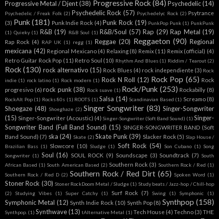
Progressive Rock
(84)
Progressive Metal / Djent
(38)
Psychedelic
(14)
Psychedelic Rock
(57)
Psytrance
Psychedelic / Freak Folk
(2)
Psychedelyc Rock
(2)
Punk
(181)
Punk Rock
(19)
(3)
Punk Indie Rock
(4)
PunkPop Punk
(1)
PunkPunk
R&B
(19)
R&B/Soul
(57)
Rap
(29)
Rap Metal
(19)
(1)
Quieky
(1)
R&B Soul
(1)
Reggaeton
(90)
Reggae
(20)
Regional
Rap Rock
(4)
RAP UK
(1)
regg
(1)
mexicana
(42)
Regional Mexicano
(4)
Relaxing
(8)
Remix
(11)
Remix (official)
(4)
Retro Guitar Rock Pop
(11)
Retro Soul
(10)
Rhythm And Blues
(1)
Riddim / Tearout
(2)
Rock
(130)
rock alternativo
(15)
Rock Blues
(4)
rock independiente
(3)
Rock
Rock Pop
(65)
Rock N Roll
(12)
Rock
indie
(1)
rock latino
(1)
Rock modern
(1)
Rock/Punk
(253)
rock punk
(38)
progresivo
(6)
Rockabilly
(8)
Rock suave
(1)
Salsa
(14)
Screamo
(8)
RockAlt Pop
(1)
Rocks 80s
(1)
ROOTS
(1)
Scandinavian Based
(1)
Singer Songwriter
(83)
Shoegaze
(48)
Singer-Songwriter
Shoeghaze
(2)
(15)
Singer-
Singer-Songwriter (Acoustic)
(4)
Singer-Songwriter (Soft Band Sound)
(1)
Songwriter Band (Full Band Sound)
(15)
SINGER-SONGWRITER BAND (Soft
ska
(24)
Skate Punk
(39)
Band Sound)
(7)
Slacker Rock
(5)
Skate
(2)
Slap House /
Soft Rock
(54)
Slowcore
(10)
Brazilian Bass
(1)
Sludge
(1)
Son Cubano
(1)
Song
Soul
(16)
SOUL ROCK
(9)
Soundscape
(3)
Soundtrack
(7)
Songwriter
(1)
South
Southern Rock
(3)
African Based
(1)
South American Based
(2)
Southern Rock / Red
(1)
Southern Rock / Red Dirt
(65)
Southern Rock / Red D
(2)
Spoken Word
(1)
Stoner Rock
(30)
Stoner RockDoom Metal / Sludge
(1)
Study beats / Jazz-hop / Chill-hop
Surf Rock
(7)
(2)
Studying Vibes
(1)
Super Catchy
(1)
Swing
(1)
Symphonic
(1)
Synthpop
(158)
Symphonic Metal
(12)
Synth Indie Rock
(10)
Synth Pop
(8)
Synthwave
(13)
Tech House
(4)
Techno
(3)
THE
Synthpop.
(1)
tAlternative Metal
(1)