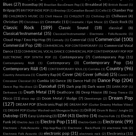
Blues
(27)
BoomBap
(4)
Breakbeat
(4)
Brazilian BassDream Pop
(1)
British Based
(1)
Britpop
(9)
Chamber Pop
BRITPOP INDIE POP
(1)
Brostep
(1)
Canadian Based
(1)
Cello
(1)
(8)
Chillwave
(4)
CHILDREN'S MUSIC
(1)
Chill House
(1)
CHILLOUT
(1)
Chillstep
(2)
Christian
(9)
Cinematic
(11)
Clasic Rock
(5)
Christmas
(2)
Cinematic / Epic Music
(2)
Classic Rock
(189)
Classic Sound
(18)
classical
(8)
Classical/Instrumental
(35)
Classical/Instrumental - Electronic - Folk/Acoustic
(1)
Commercial
(100)
Cloud Hop / Emo Hip-Hop
(9)
Comercial
(11)
Comedy
(1)
Commercial Pop
(28)
Commercial Vocal
COMMERCIAL POP CONTEMPORARY
(1)
Dance
(11)
COMMERCIAL VOCAL DANCE COMMERCIAL POP CONTEMPORARY POP POP
Contemporany
(7)
Contemporany Pop
(11)
ELECTRONIC POP SYNTH POP
(1)
Contemporary Pop
(16)
Contemporary
(3)
Contemporany R&B
(1)
Country
(96)
Contemporary R&B
(14)
CONTEMPORARY SOUL
(1)
Corridos
(1)
Cover
(26)
Cover (official)
(25)
Country Rap
(4)
Country Americana
(1)
Covers
(1)
Dance Pop
(204)
Cumbia
(6)
Dance
(8)
Dance Hall
(5)
Crossover Classical
(1)
Dancehall
(19)
Dark pop
(8)
Dark wave
(5)
Dance Pop Nu-disco
(2)
DARK-POP
(1)
Death Metal
(19)
Deathcore
(8)
Deep House
(8)
Darkwave
(1)
Deep Trance
(1)
Dream Pop
Disco
(11)
Doom Metal / Sludge
(7)
disco rap
(2)
Downtempo
(2)
(127)
DREAM POP (Electronic/Pop)
(4)
DREAM POP (Guitar Dreamy Mellow Vibes)
Drill
(4)
(1)
DREAM POP (Guitar Washed-out/Shoegaze Style)
(1)
Drum N Bass / Jungle
(2)
Dubstep
(19)
EDM
(43)
Electro
(14)
Easy Listening
(3)
Electro
Electro Folk
(1)
Electro Pop
(118)
Electronic
(99)
Funk
(4)
Electro Jazz
(1)
Electro-Goth
(1)
Electronic - Folk/Acoustic - Hip-hop/Rap
(1)
Electronic - Rock/Punk
(1)
electronic folk
(2)
electronic pop
(31)
Electronica
(11)
Electronic Folk Acoustic
(1)
electronic rock
(2)