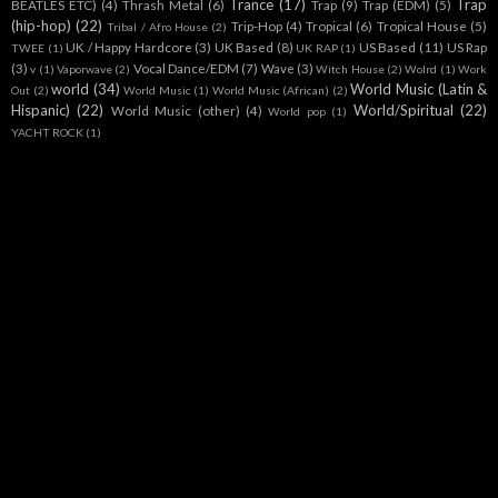
Trance
(17)
Trap
BEATLES ETC)
(4)
Thrash Metal
(6)
Trap
(9)
Trap (EDM)
(5)
(hip-hop)
(22)
Trip-Hop
(4)
Tropical
(6)
Tropical House
(5)
Tribal / Afro House
(2)
UK / Happy Hardcore
(3)
UK Based
(8)
US Based
(11)
US Rap
TWEE
(1)
UK RAP
(1)
(3)
Vocal Dance/EDM
(7)
Wave
(3)
v
(1)
Vaporwave
(2)
Witch House
(2)
Wolrd
(1)
Work
world
(34)
World Music (Latin &
Out
(2)
World Music
(1)
World Music (African)
(2)
Hispanic)
(22)
World/Spiritual
(22)
World Music (other)
(4)
World pop
(1)
YACHT ROCK
(1)