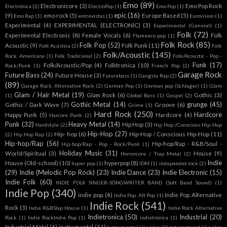
Emo
(89)
Electronicore
(3)
Emo Pop Rock
Electrónica
(2)
ElectroPop
(1)
Emo Pop
(1)
epic
(16)
(9)
emo rock
(5)
Europe Based
(5)
Emo Rap
(1)
entrevistas
(1)
Eurovision
(1)
Experimental
(4)
EXPERIMENTAL (ELECTRONIC)
(3)
Experimental (General)
(1)
Folk
(72)
Experimental Electronic
(8)
Female Vocals
(6)
Folk
Flamenco pop
(1)
Folk Rock
(85)
Folk Pop
(52)
Acoustic
(9)
Folk Punk
(11)
Folk Acústica
(2)
Folk
Folk/Acoustic
(145)
Rock. Americana
(1)
Folk Tradicional
(2)
Folk/Acoustic - Pop -
Funk
(17)
Folk/Acoustic/Pop
(4)
Folktronica
(10)
Rock/Punk
(1)
French Pop
(2)
Garage Rock
Future Bass
(24)
Future House
(3)
Futurebass
(1)
Gangsta Rap
(2)
(89)
Garage Rock. Alternative Rock
(2)
German Pop
(1)
German pop (Schlager)
(1)
Glam
Glam / Hair Metal
(19)
Glam Rock
(6)
Gothic
(3)
(1)
Global Bass
(1)
Gospel
(2)
Gothic Metal
(14)
grunge
(45)
Gothic / Dark Wave
(7)
Groove
(6)
Grime
(1)
Hard Rock
(250)
Hardcore
Happy Punk
(5)
Hardcore
(4)
Harcore Punk
(2)
Punk
(32)
Heavy Metal
(14)
Hip Hop
(3)
Hardstyle
(2)
Hip Hop /Conscious Hip-Hop
Hip-Hop
(27)
Hip- hop
(6)
Hip-Hop / Conscious Hip-Hop
(11)
(2)
Hip Hop Rap
(2)
Hip-hop/Rap
(56)
Hip-hop/Rap - R&B/Soul -
Hip-hop/Rap - Pop - Rock/Punk
(1)
Holiday Music
(31)
World/Spiritual
(3)
House
(9)
Horrorcore / Trap Metal
(2)
Indie
House (Old-school)
(10)
hyperpop
(8)
hyper pop
(1)
IDM
(1)
independet rock
(2)
(29)
Indie (Melodic Pop Rock)
(23)
Indie Dance
(23)
Indie Electronic
(15)
Indie Folk
(60)
INDIE FOLK SINGER-SONGWRITER BAND (Soft Band Sound)
(1)
Indie Pop
(340)
indie pop.
(4)
Indie Pop. Alternative
Indie Pop. Alt Pop
(1)
Indie Rock
(541)
Rock
(3)
Indie R&BSlap House
(1)
Indie Rock Alternative
Indietronica
(50)
Industrial
(20)
Rock
(1)
Indie RockIndie Pop
(1)
indietrónica
(1)
Industrial Metal
(4)
instrumental
(11)