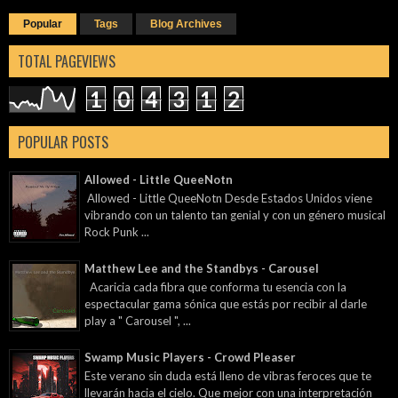
Popular
Tags
Blog Archives
TOTAL PAGEVIEWS
1
0
4
3
1
2
POPULAR POSTS
Allowed - Little QueeNotn
Allowed - Little QueeNotn Desde Estados Unidos viene
vibrando con un talento tan genial y con un género musical
Rock Punk ...
Matthew Lee and the Standbys - Carousel
Acaricia cada fibra que conforma tu esencia con la
espectacular gama sónica que estás por recibir al darle
play a " Carousel ", ...
Swamp Music Players - Crowd Pleaser
Este verano sin duda está lleno de vibras feroces que te
llevarán hacia el cielo. Que mejor con una interpretación