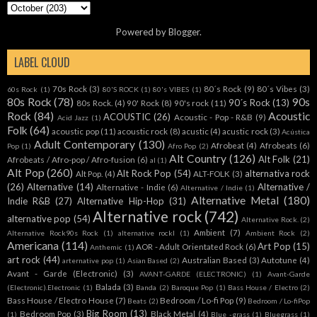
Powered by
Blogger
.
LABEL CLOUD
70s Rock
(3)
80´s Rock
(9)
80´s Vibes
(3)
60s Rock
(1)
80'S ROCK
(1)
80's VIBES
(1)
80s Rock
(78)
90s
90´s Rock
(13)
80s Rock.
(4)
90' Rock
(8)
90's rock
(11)
Rock
(84)
Acoustic
ACOUSTIC
(26)
Acoustic - Pop - R&B
(9)
Acid Jazz
(1)
Folk
(64)
acoustic pop
(11)
acoustic rock
(8)
acustic
(4)
acustic rock
(3)
Acústica
Adult Contemporary
(130)
Afrobeat
(4)
Afrobeats
(6)
Pop
(1)
Afro Pop
(2)
Alt Country
(126)
Alt Folk
(21)
Afrobeats / Afro-pop / Afro-fusion
(6)
al
(1)
Alt Pop
(260)
Alt Rock Pop
(54)
alternativa rock
Alt Pop.
(4)
ALT-FOLK
(3)
(26)
Alternative
(14)
Alternative /
Alternative - Indie
(6)
Alternative / Indie
(1)
Alternative Metal
(180)
Indie R&B
(27)
Alternative Hip-Hop
(31)
Alternative rock
(742)
alternative pop
(54)
Alternative Rock.
(2)
Ambient
(7)
Alternative Rock90s Rock
(1)
alternative rockl
(1)
Ambient Rock
(2)
Americana
(114)
Art Pop
(15)
AOR - Adult Orientated Rock
(6)
Anthemic
(1)
art rock
(44)
Australian Based
(3)
Autotune
(4)
arternative pop
(1)
Asian Based
(2)
Avant - Garde (Electronic)
(3)
AVANT-GARDE (ELECTRONIC)
(1)
Avant-Garde
Balada
(3)
(Electronic).Electronic
(1)
Banda
(2)
Baroque Pop
(1)
Bass House / Electro
(2)
Bass House / Electro House
(7)
Bedroom / Lo-fi Pop
(9)
Beats
(2)
Bedroom / Lo-fiPop
Big Room
(13)
Bedroom Pop
(3)
Black Metal
(4)
(1)
Blue -grass
(1)
Bluegrass
(1)