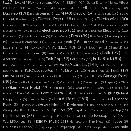
(127)
DREAM POP (Electronic/Pop)
(4)
DREAM POP (Guitar Dreamy Mellow Vibes)
Drill
(4)
(1)
DREAM POP (Guitar Washed-out/Shoegaze Style)
(1)
Drum N Bass / Jungle
(2)
Dubstep
(19)
EDM
(43)
Electro
(14)
Easy Listening
(3)
Electro
Electro Folk
(1)
Electro Pop
(118)
Electronic
(100)
Funk
(4)
Electro Jazz
(1)
Electro-Goth
(1)
Electronic - Folk/Acoustic - Hip-hop/Rap
(1)
Electronic - Rock/Punk
(1)
electronic folk
(2)
electronic pop
(31)
Electronica
(11)
Electronic Folk Acoustic
(1)
electronic rock
(2)
Emo
(89)
Electronicore
(3)
Emo Pop Rock
Electrónica
(2)
ElectroPop
(1)
Emo Pop
(1)
epic
(16)
(9)
emo rock
(5)
Europe Based
(5)
Emo Rap
(1)
entrevistas
(1)
Eurovision
(1)
Experimental
(4)
EXPERIMENTAL (ELECTRONIC)
(3)
Experimental (General)
(1)
Folk
(72)
Experimental Electronic
(8)
Female Vocals
(6)
Folk
Flamenco pop
(1)
Folk Rock
(85)
Folk Pop
(52)
Acoustic
(9)
Folk Punk
(11)
Folk Acústica
(2)
Folk
Folk/Acoustic
(145)
Rock. Americana
(1)
Folk Tradicional
(2)
Folk/Acoustic - Pop -
Funk
(17)
Folk/Acoustic/Pop
(4)
Folktronica
(10)
Rock/Punk
(1)
French Pop
(2)
Garage Rock
Future Bass
(24)
Future House
(3)
Futurebass
(1)
Gangsta Rap
(2)
(89)
Garage Rock. Alternative Rock
(2)
German Pop
(1)
German pop (Schlager)
(1)
Glam
Glam / Hair Metal
(19)
Glam Rock
(6)
Gothic
(3)
(1)
Global Bass
(1)
Gospel
(2)
Gothic Metal
(14)
grunge
(45)
Gothic / Dark Wave
(7)
Groove
(6)
Grime
(1)
Hard Rock
(250)
Hardcore
Happy Punk
(5)
Hardcore
(4)
Harcore Punk
(2)
Punk
(32)
Heavy Metal
(14)
Hip Hop
(4)
Hardstyle
(2)
Hip Hop /Conscious Hip-Hop
Hip-Hop
(27)
Hip- hop
(6)
Hip-Hop / Conscious Hip-Hop
(11)
(2)
Hip Hop Rap
(2)
Hip-hop/Rap
(56)
Hip-hop/Rap - R&B/Soul -
Hip-hop/Rap - Pop - Rock/Punk
(1)
Holiday Music
(31)
World/Spiritual
(3)
House
(9)
Horrorcore / Trap Metal
(2)
Indie
House (Old-school)
(10)
hyperpop
(8)
hyper pop
(1)
IDM
(1)
independet rock
(2)