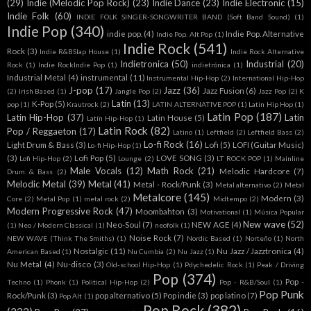
(29)
Indie (Melodic Pop Rock)
(23)
Indie Dance
(23)
Indie Electronic
(15)
Indie Folk
(60)
INDIE FOLK SINGER-SONGWRITER BAND (Soft Band Sound)
(1)
Indie Pop
(340)
indie pop.
(4)
Indie Pop. Alternative
Indie Pop. Alt Pop
(1)
Indie Rock
(541)
Rock
(3)
Indie R&BSlap House
(1)
Indie Rock Alternative
Indietronica
(50)
Industrial
(20)
Rock
(1)
Indie RockIndie Pop
(1)
indietrónica
(1)
Industrial Metal
(4)
instrumental
(11)
Instrumental Hip-Hop
(2)
International Hip-Hop
J-pop
(17)
Jazz
(36)
Jazz Fusion
(6)
(2)
Irish Based
(1)
Jangle Pop
(2)
Jazz Pop
(2)
K
Latin
(13)
K-Pop
(5)
pop
(1)
Krautrock
(2)
LATIN ALTERNATIVE POP
(1)
Latin Hip Hop
(1)
Latin Pop
(187)
Latin Hip-Hop
(37)
Latin
Latin House
(5)
Latín Hip-Hop
(1)
Latin Rock
(82)
Pop / Reggaeton
(17)
Latino
(1)
Leftfield
(2)
Leftfield Bass
(2)
Lo-fi Rock
(16)
Light Drum & Bass
(3)
Lofi
(5)
LOFI (Guitar Music)
Lo-fi Hip-Hop
(1)
(3)
Lofi Pop
(5)
LOVE SONG
(3)
Lofi Hip-Hop
(2)
Lounge
(2)
LT ROCK POP
(1)
Mainline
Male Vocals
(12)
Math Rock
(21)
Melodic Hardcore
(7)
Drum & Bass
(2)
Melodic Metal
(39)
Metal
(41)
Metal - Rock/Punk
(3)
Metal alternativo
(2)
Metal
Metalcore
(145)
Modern
(3)
Core
(2)
Metal Pop
(1)
metal rock
(2)
Midtempo
(2)
Modern Progressive Rock
(47)
Moombahton
(3)
Motivational
(1)
Música Popular
New wave
(52)
Neo-Soul
(7)
NEW AGE
(4)
(1)
Neo / Modern Classical
(1)
neofolk
(1)
Noise Rock
(7)
NEW WAVE (Think The Smiths)
(1)
Nordic Based
(1)
Norteño
(1)
North
Nostalgic
(11)
Nu Jazz / Jazztronica
(4)
American Based
(1)
Nu Cumbia
(2)
Nu Jazz
(1)
Nu Metal
(4)
Nu-disco
(3)
Old-school Hip-Hop
(1)
Pdychedelic Rock
(1)
Peak / Driving
Pop
(374)
Pop -
Techno
(1)
Phonk
(1)
Political Hip-Hop
(2)
Pop - R&B/Soul
(1)
Pop Punk
Rock/Punk
(3)
pop alternativo
(5)
Pop indie
(3)
pop latino
(7)
Pop Alt
(1)
Pop Rock
(382)