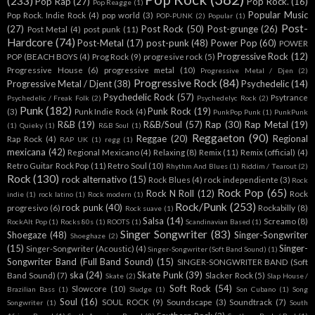
(233)
Pop Rap
(27)
Pop Rock.
(16)
Pop Reagge
(1)
Popular Music
Pop Rock. Indie Rock
(4)
pop world
(3)
POP-PUNK
(2)
Popular
(1)
Post-
(27)
Post Rock
(50)
Post-grunge
(26)
Post Metal
(4)
post punk
(11)
Hardcore
(74)
Post-Metal
(17)
post-punk
(48)
Power Pop
(60)
POWER
Progressive Rock
(12)
POP (BEACH BOYS
(4)
Prog Rock
(9)
progresive rock
(5)
Progressive House
(6)
progressive metal
(10)
Progressive Metal / Djen
(2)
Progressive Rock
(84)
Progressive Metal / Djent
(38)
Psychedelic
(14)
Psychedelic Rock
(57)
Psytrance
Psychedelic / Freak Folk
(2)
Psychedelyc Rock
(2)
Punk
(182)
Punk Rock
(19)
(3)
Punk Indie Rock
(4)
PunkPop Punk
(1)
PunkPunk
R&B
(19)
R&B/Soul
(57)
Rap
(30)
Rap Metal
(19)
(1)
Quieky
(1)
R&B Soul
(1)
Reggaeton
(90)
Reggae
(20)
Regional
Rap Rock
(4)
RAP UK
(1)
regg
(1)
mexicana
(42)
Regional Mexicano
(4)
Relaxing
(8)
Remix
(11)
Remix (official)
(4)
Retro Guitar Rock Pop
(11)
Retro Soul
(10)
Rhythm And Blues
(1)
Riddim / Tearout
(2)
Rock
(130)
rock alternativo
(15)
Rock Blues
(4)
rock independiente
(3)
Rock
Rock Pop
(65)
Rock N Roll
(12)
Rock
indie
(1)
rock latino
(1)
Rock modern
(1)
Rock/Punk
(253)
rock punk
(40)
progresivo
(6)
Rockabilly
(8)
Rock suave
(1)
Salsa
(14)
Screamo
(8)
RockAlt Pop
(1)
Rocks 80s
(1)
ROOTS
(1)
Scandinavian Based
(1)
Singer Songwriter
(83)
Shoegaze
(48)
Singer-Songwriter
Shoeghaze
(2)
(15)
Singer-
Singer-Songwriter (Acoustic)
(4)
Singer-Songwriter (Soft Band Sound)
(1)
Songwriter Band (Full Band Sound)
(15)
SINGER-SONGWRITER BAND (Soft
ska
(24)
Skate Punk
(39)
Band Sound)
(7)
Slacker Rock
(5)
Skate
(2)
Slap House /
Soft Rock
(54)
Slowcore
(10)
Brazilian Bass
(1)
Sludge
(1)
Son Cubano
(1)
Song
Soul
(16)
SOUL ROCK
(9)
Soundscape
(3)
Soundtrack
(7)
Songwriter
(1)
South