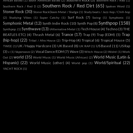
Southern Rock
(3)
African Based
(1)
South American Based
(2)
Southern Rock / Red
(1)
Southern Rock / Red Dirt
(65)
Southern Rock / Red D
(2)
Spoken Word
(1)
Stoner Rock
(30)
Stoner RockDoom Metal / Sludge
(1)
Study beats / Jazz-hop / Chill-hop
Surf Rock
(7)
(2)
Studying Vibes
(1)
Super Catchy
(1)
Swing
(1)
Symphonic
(1)
Synthpop
(158)
Symphonic Metal
(12)
Synth Indie Rock
(10)
Synth Pop
(8)
Synthwave
(13)
Tech House
(4)
Techno
(3)
THE
Synthpop.
(1)
tAlternative Metal
(1)
Trance
(17)
Trap
BEATLES ETC)
(4)
Thrash Metal
(6)
Trap
(9)
Trap (EDM)
(5)
(hip-hop)
(22)
Trip-Hop
(4)
Tropical
(6)
Tropical House
(5)
Tribal / Afro House
(2)
UK / Happy Hardcore
(3)
UK Based
(8)
US Based
(11)
US Rap
TWEE
(1)
UK RAP
(1)
(3)
Vocal Dance/EDM
(7)
Wave
(3)
v
(1)
Vaporwave
(2)
Witch House
(2)
Wolrd
(1)
Work
world
(35)
World Music (Latin &
Out
(2)
World Music
(1)
World Music (African)
(2)
Hispanic)
(22)
World/Spiritual
(22)
World Music (other)
(4)
World pop
(1)
YACHT ROCK
(1)