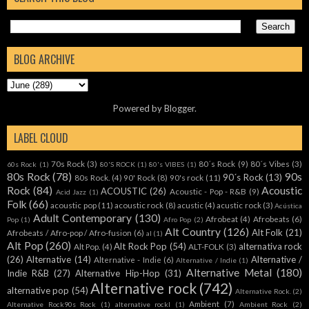
BLOG ARCHIVE
Powered by
Blogger
.
LABEL CLOUD
70s Rock
(3)
80´s Rock
(9)
80´s Vibes
(3)
60s Rock
(1)
80'S ROCK
(1)
80's VIBES
(1)
80s Rock
(78)
90s
90´s Rock
(13)
80s Rock.
(4)
90' Rock
(8)
90's rock
(11)
Rock
(84)
Acoustic
ACOUSTIC
(26)
Acoustic - Pop - R&B
(9)
Acid Jazz
(1)
Folk
(66)
acoustic pop
(11)
acoustic rock
(8)
acustic
(4)
acustic rock
(3)
Acústica
Adult Contemporary
(130)
Afrobeat
(4)
Afrobeats
(6)
Pop
(1)
Afro Pop
(2)
Alt Country
(126)
Alt Folk
(21)
Afrobeats / Afro-pop / Afro-fusion
(6)
al
(1)
Alt Pop
(260)
Alt Rock Pop
(54)
alternativa rock
Alt Pop.
(4)
ALT-FOLK
(3)
(26)
Alternative
(14)
Alternative /
Alternative - Indie
(6)
Alternative / Indie
(1)
Alternative Metal
(180)
Indie R&B
(27)
Alternative Hip-Hop
(31)
Alternative rock
(742)
alternative pop
(54)
Alternative Rock.
(2)
Ambient
(7)
Alternative Rock90s Rock
(1)
alternative rockl
(1)
Ambient Rock
(2)