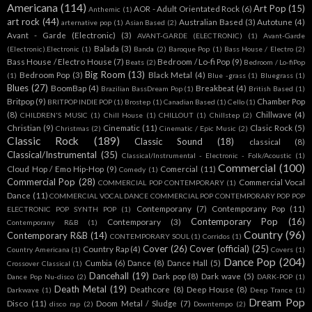
Americana
(114)
Art Pop
(15)
AOR - Adult Orientated Rock
(6)
Anthemic
(1)
art rock
(44)
Australian Based
(3)
Autotune
(4)
arternative pop
(1)
Asian Based
(2)
Avant - Garde (Electronic)
(3)
AVANT-GARDE (ELECTRONIC)
(1)
Avant-Garde
Balada
(3)
(Electronic).Electronic
(1)
Banda
(2)
Baroque Pop
(1)
Bass House / Electro
(2)
Bass House / Electro House
(7)
Bedroom / Lo-fi Pop
(9)
Beats
(2)
Bedroom / Lo-fiPop
Big Room
(13)
Bedroom Pop
(3)
Black Metal
(4)
(1)
Blue -grass
(1)
Bluegrass
(1)
Blues
(27)
BoomBap
(4)
Breakbeat
(4)
Brazilian BassDream Pop
(1)
British Based
(1)
Britpop
(9)
Chamber Pop
BRITPOP INDIE POP
(1)
Brostep
(1)
Canadian Based
(1)
Cello
(1)
(8)
Chillwave
(4)
CHILDREN'S MUSIC
(1)
Chill House
(1)
CHILLOUT
(1)
Chillstep
(2)
Christian
(9)
Cinematic
(11)
Clasic Rock
(5)
Christmas
(2)
Cinematic / Epic Music
(2)
Classic Rock
(189)
Classic Sound
(18)
classical
(8)
Classical/Instrumental
(35)
Classical/Instrumental - Electronic - Folk/Acoustic
(1)
Commercial
(100)
Cloud Hop / Emo Hip-Hop
(9)
Comercial
(11)
Comedy
(1)
Commercial Pop
(28)
Commercial Vocal
COMMERCIAL POP CONTEMPORARY
(1)
Dance
(11)
COMMERCIAL VOCAL DANCE COMMERCIAL POP CONTEMPORARY POP POP
Contemporany
(7)
Contemporany Pop
(11)
ELECTRONIC POP SYNTH POP
(1)
Contemporary Pop
(16)
Contemporary
(3)
Contemporany R&B
(1)
Country
(96)
Contemporary R&B
(14)
CONTEMPORARY SOUL
(1)
Corridos
(1)
Cover
(26)
Cover (official)
(25)
Country Rap
(4)
Country Americana
(1)
Covers
(1)
Dance Pop
(204)
Cumbia
(6)
Dance
(8)
Dance Hall
(5)
Crossover Classical
(1)
Dancehall
(19)
Dark pop
(8)
Dark wave
(5)
Dance Pop Nu-disco
(2)
DARK-POP
(1)
Death Metal
(19)
Deathcore
(8)
Deep House
(8)
Darkwave
(1)
Deep Trance
(1)
Dream Pop
Disco
(11)
Doom Metal / Sludge
(7)
disco rap
(2)
Downtempo
(2)