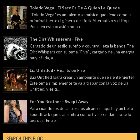
Toledo Vega - El Saco Es De A Quien Le Quede
“Toledo Vega” es un talentoso músico que tiene como su
principal fuerte el género del Rock Alternativo y el Pop
Punk, en esta ocasión nos co...
The Dirt Whisperers - Five
Cargado de un estilo sureño y country, llega la banda The
Dirt Whispers con su tema "Five" , cargado de una energía
muy cálida, a...
Lia Untitled - Hearts on Fire
¡Lia Untitled logra crear un ambiente que se siente fuerte!
Este tema simplemente te va a trapar con la voz de Lia
Untitled, y es q...
For You Brother - Swept Away
Para cuando los desastres nos alcancen aquí hay un bello
soundtrack que transmitirá confort y serenidad, no te lo
pierdas! Entre...
SEARCH THIS BLOG