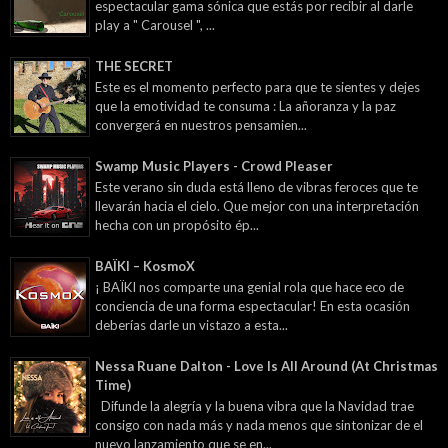
espectacular gama sónica que estás por recibir al darle
play a " Carousel ", ...
THE SECRET
Este es el momento perfecto para que te sientes y dejes
que la emotividad te consuma : La añoranza y la paz
convergerá en nuestros pensamien...
Swamp Music Players - Crowd Pleaser
Este verano sin duda está lleno de vibras feroces que te
llevarán hacia el cielo. Que mejor con una interpretación
hecha con un propósito ép...
BAÏKI – KosmoX
¡ BAÏKI nos comparte una genial rola que hace eco de
conciencia de una forma espectacular! En esta ocasión
deberías darle un vistazo a esta...
Nessa Ruane Dalton - Love Is All Around (At Christmas
Time)
Difunde la alegría y la buena vibra que la Navidad trae
consigo con nada más y nada menos que sintonizar de el
nuevo lanzamiento que se en...