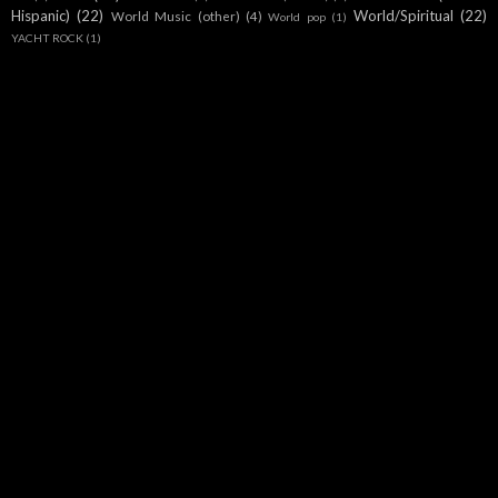
Hispanic)
(22)
World/Spiritual
(22)
World Music (other)
(4)
World pop
(1)
YACHT ROCK
(1)