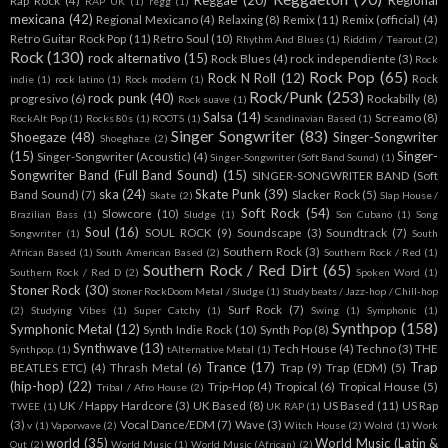
RAP UK
(1)
regg
(1)
mexicana
(42)
Regional Mexicano
(4)
Relaxing
(8)
Remix
(11)
Remix (official)
(4)
Retro Guitar Rock Pop
(11)
Retro Soul
(10)
Rhythm And Blues
(1)
Riddim / Tearout
(2)
Rock
(130)
rock alternativo
(15)
Rock Blues
(4)
rock independiente
(3)
Rock
Rock Pop
(65)
Rock N Roll
(12)
Rock
indie
(1)
rock latino
(1)
Rock modern
(1)
Rock/Punk
(253)
rock punk
(40)
progresivo
(6)
Rockabilly
(8)
Rock suave
(1)
Salsa
(14)
Screamo
(8)
RockAlt Pop
(1)
Rocks 80s
(1)
ROOTS
(1)
Scandinavian Based
(1)
Singer Songwriter
(83)
Shoegaze
(48)
Singer-Songwriter
Shoeghaze
(2)
(15)
Singer-
Singer-Songwriter (Acoustic)
(4)
Singer-Songwriter (Soft Band Sound)
(1)
Songwriter Band (Full Band Sound)
(15)
SINGER-SONGWRITER BAND (Soft
ska
(24)
Skate Punk
(39)
Band Sound)
(7)
Slacker Rock
(5)
Skate
(2)
Slap House /
Soft Rock
(54)
Slowcore
(10)
Brazilian Bass
(1)
Sludge
(1)
Son Cubano
(1)
Song
Soul
(16)
SOUL ROCK
(9)
Soundscape
(3)
Soundtrack
(7)
Songwriter
(1)
South
Southern Rock
(3)
African Based
(1)
South American Based
(2)
Southern Rock / Red
(1)
Southern Rock / Red Dirt
(65)
Southern Rock / Red D
(2)
Spoken Word
(1)
Stoner Rock
(30)
Stoner RockDoom Metal / Sludge
(1)
Study beats / Jazz-hop / Chill-hop
Surf Rock
(7)
(2)
Studying Vibes
(1)
Super Catchy
(1)
Swing
(1)
Symphonic
(1)
Synthpop
(158)
Symphonic Metal
(12)
Synth Indie Rock
(10)
Synth Pop
(8)
Synthwave
(13)
Tech House
(4)
Techno
(3)
THE
Synthpop.
(1)
tAlternative Metal
(1)
Trance
(17)
Trap
BEATLES ETC)
(4)
Thrash Metal
(6)
Trap
(9)
Trap (EDM)
(5)
(hip-hop)
(22)
Trip-Hop
(4)
Tropical
(6)
Tropical House
(5)
Tribal / Afro House
(2)
UK / Happy Hardcore
(3)
UK Based
(8)
US Based
(11)
US Rap
TWEE
(1)
UK RAP
(1)
(3)
Vocal Dance/EDM
(7)
Wave
(3)
v
(1)
Vaporwave
(2)
Witch House
(2)
Wolrd
(1)
Work
world
(35)
World Music (Latin &
Out
(2)
World Music
(1)
World Music (African)
(2)