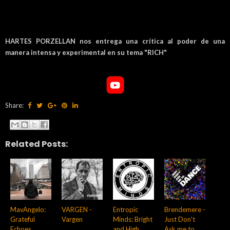
HARTES PORZELLAN nos entrega una crítica al poder de una
manera intensa y experimental
en su tema "RICH"
Share:
Related Posts:
MavAngelo:
VARGEN -
Entropic
Brendemere -
Grateful
Vargen
Minds: Bright
Just Don't
Echoes
and High
Ask me to