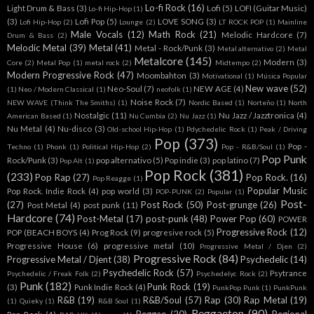
Lo-fi Rock
(16)
Light Drum & Bass
(3)
Lofi
(5)
LOFI (Guitar Music)
Lo-fi Hip-Hop
(1)
(3)
Lofi Pop
(5)
LOVE SONG
(3)
Lofi Hip-Hop
(2)
Lounge
(2)
LT ROCK POP
(1)
Mainline
Male Vocals
(12)
Math Rock
(21)
Melodic Hardcore
(7)
Drum & Bass
(2)
Melodic Metal
(39)
Metal
(41)
Metal - Rock/Punk
(3)
Metal alternativo
(2)
Metal
Metalcore
(145)
Modern
(3)
Core
(2)
Metal Pop
(1)
metal rock
(2)
Midtempo
(2)
Modern Progressive Rock
(47)
Moombahton
(3)
Motivational
(1)
Música Popular
New wave
(52)
Neo-Soul
(7)
NEW AGE
(4)
(1)
Neo / Modern Classical
(1)
neofolk
(1)
Noise Rock
(7)
NEW WAVE (Think The Smiths)
(1)
Nordic Based
(1)
Norteño
(1)
North
Nostalgic
(11)
Nu Jazz / Jazztronica
(4)
American Based
(1)
Nu Cumbia
(2)
Nu Jazz
(1)
Nu Metal
(4)
Nu-disco
(3)
Old-school Hip-Hop
(1)
Pdychedelic Rock
(1)
Peak / Driving
Pop
(373)
Pop -
Techno
(1)
Phonk
(1)
Political Hip-Hop
(2)
Pop - R&B/Soul
(1)
Pop Punk
Rock/Punk
(3)
pop alternativo
(5)
Pop indie
(3)
pop latino
(7)
Pop Alt
(1)
Pop Rock
(381)
(233)
Pop Rap
(27)
Pop Rock.
(16)
Pop Reagge
(1)
Popular Music
Pop Rock. Indie Rock
(4)
pop world
(3)
POP-PUNK
(2)
Popular
(1)
Post-
(27)
Post Rock
(50)
Post-grunge
(26)
Post Metal
(4)
post punk
(11)
Hardcore
(74)
Post-Metal
(17)
post-punk
(48)
Power Pop
(60)
POWER
Progressive Rock
(12)
POP (BEACH BOYS
(4)
Prog Rock
(9)
progresive rock
(5)
Progressive House
(6)
progressive metal
(10)
Progressive Metal / Djen
(2)
Progressive Rock
(84)
Progressive Metal / Djent
(38)
Psychedelic
(14)
Psychedelic Rock
(57)
Psytrance
Psychedelic / Freak Folk
(2)
Psychedelyc Rock
(2)
Punk
(182)
Punk Rock
(19)
(3)
Punk Indie Rock
(4)
PunkPop Punk
(1)
PunkPunk
R&B
(19)
R&B/Soul
(57)
Rap
(30)
Rap Metal
(19)
(1)
Quieky
(1)
R&B Soul
(1)
Reggaeton
(90)
Reggae
(20)
Regional
Rap Rock
(4)