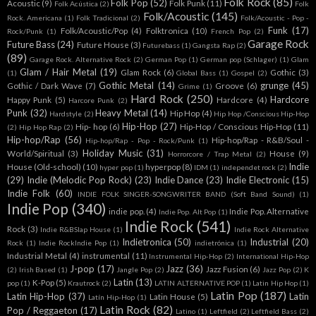
Folk Rock
(85)
Folk Pop
(52)
Acoustic
(9)
Folk Punk
(11)
Folk Acústica
(2)
Folk
Folk/Acoustic
(145)
Rock. Americana
(1)
Folk Tradicional
(2)
Folk/Acoustic - Pop -
Funk
(17)
Folk/Acoustic/Pop
(4)
Folktronica
(10)
Rock/Punk
(1)
French Pop
(2)
Garage Rock
Future Bass
(24)
Future House
(3)
Futurebass
(1)
Gangsta Rap
(2)
(89)
Garage Rock. Alternative Rock
(2)
German Pop
(1)
German pop (Schlager)
(1)
Glam
Glam / Hair Metal
(19)
Glam Rock
(6)
Gothic
(3)
(1)
Global Bass
(1)
Gospel
(2)
Gothic Metal
(14)
grunge
(45)
Gothic / Dark Wave
(7)
Groove
(6)
Grime
(1)
Hard Rock
(250)
Hardcore
Happy Punk
(5)
Hardcore
(4)
Harcore Punk
(2)
Punk
(32)
Heavy Metal
(14)
Hip Hop
(4)
Hardstyle
(2)
Hip Hop /Conscious Hip-Hop
Hip-Hop
(27)
Hip- hop
(6)
Hip-Hop / Conscious Hip-Hop
(11)
(2)
Hip Hop Rap
(2)
Hip-hop/Rap
(56)
Hip-hop/Rap - R&B/Soul -
Hip-hop/Rap - Pop - Rock/Punk
(1)
Holiday Music
(31)
World/Spiritual
(3)
House
(9)
Horrorcore / Trap Metal
(2)
Indie
House (Old-school)
(10)
hyperpop
(8)
hyper pop
(1)
IDM
(1)
independet rock
(2)
(29)
Indie (Melodic Pop Rock)
(23)
Indie Dance
(23)
Indie Electronic
(15)
Indie Folk
(60)
INDIE FOLK SINGER-SONGWRITER BAND (Soft Band Sound)
(1)
Indie Pop
(340)
indie pop.
(4)
Indie Pop. Alternative
Indie Pop. Alt Pop
(1)
Indie Rock
(541)
Rock
(3)
Indie R&BSlap House
(1)
Indie Rock Alternative
Indietronica
(50)
Industrial
(20)
Rock
(1)
Indie RockIndie Pop
(1)
indietrónica
(1)
Industrial Metal
(4)
instrumental
(11)
Instrumental Hip-Hop
(2)
International Hip-Hop
J-pop
(17)
Jazz
(36)
Jazz Fusion
(6)
(2)
Irish Based
(1)
Jangle Pop
(2)
Jazz Pop
(2)
K
Latin
(13)
K-Pop
(5)
pop
(1)
Krautrock
(2)
LATIN ALTERNATIVE POP
(1)
Latin Hip Hop
(1)
Latin Pop
(187)
Latin Hip-Hop
(37)
Latin
Latin House
(5)
Latín Hip-Hop
(1)
Latin Rock
(82)
Pop / Reggaeton
(17)
Latino
(1)
Leftfield
(2)
Leftfield Bass
(2)