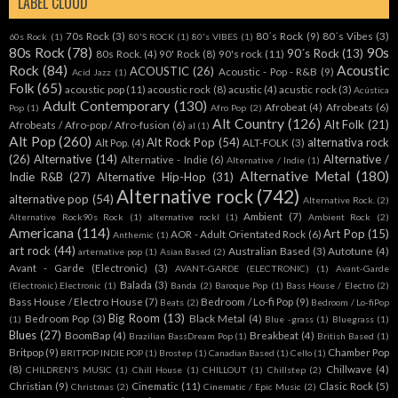
LABEL CLOUD
70s Rock
(3)
80´s Rock
(9)
80´s Vibes
(3)
60s Rock
(1)
80'S ROCK
(1)
80's VIBES
(1)
80s Rock
(78)
90s
90´s Rock
(13)
80s Rock.
(4)
90' Rock
(8)
90's rock
(11)
Rock
(84)
Acoustic
ACOUSTIC
(26)
Acoustic - Pop - R&B
(9)
Acid Jazz
(1)
Folk
(65)
acoustic pop
(11)
acoustic rock
(8)
acustic
(4)
acustic rock
(3)
Acústica
Adult Contemporary
(130)
Afrobeat
(4)
Afrobeats
(6)
Pop
(1)
Afro Pop
(2)
Alt Country
(126)
Alt Folk
(21)
Afrobeats / Afro-pop / Afro-fusion
(6)
al
(1)
Alt Pop
(260)
Alt Rock Pop
(54)
alternativa rock
Alt Pop.
(4)
ALT-FOLK
(3)
(26)
Alternative
(14)
Alternative /
Alternative - Indie
(6)
Alternative / Indie
(1)
Alternative Metal
(180)
Indie R&B
(27)
Alternative Hip-Hop
(31)
Alternative rock
(742)
alternative pop
(54)
Alternative Rock.
(2)
Ambient
(7)
Alternative Rock90s Rock
(1)
alternative rockl
(1)
Ambient Rock
(2)
Americana
(114)
Art Pop
(15)
AOR - Adult Orientated Rock
(6)
Anthemic
(1)
art rock
(44)
Australian Based
(3)
Autotune
(4)
arternative pop
(1)
Asian Based
(2)
Avant - Garde (Electronic)
(3)
AVANT-GARDE (ELECTRONIC)
(1)
Avant-Garde
Balada
(3)
(Electronic).Electronic
(1)
Banda
(2)
Baroque Pop
(1)
Bass House / Electro
(2)
Bass House / Electro House
(7)
Bedroom / Lo-fi Pop
(9)
Beats
(2)
Bedroom / Lo-fiPop
Big Room
(13)
Bedroom Pop
(3)
Black Metal
(4)
(1)
Blue -grass
(1)
Bluegrass
(1)
Blues
(27)
BoomBap
(4)
Breakbeat
(4)
Brazilian BassDream Pop
(1)
British Based
(1)
Britpop
(9)
Chamber Pop
BRITPOP INDIE POP
(1)
Brostep
(1)
Canadian Based
(1)
Cello
(1)
(8)
Chillwave
(4)
CHILDREN'S MUSIC
(1)
Chill House
(1)
CHILLOUT
(1)
Chillstep
(2)
Christian
(9)
Cinematic
(11)
Clasic Rock
(5)
Christmas
(2)
Cinematic / Epic Music
(2)