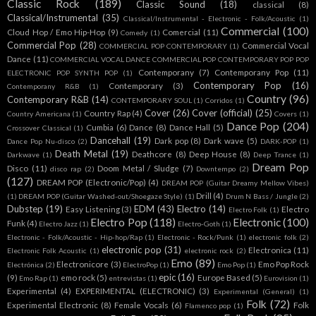
Classic Rock
(189)
Classic Sound
(18)
classical
(8)
Classical/Instrumental
(35)
Classical/Instrumental - Electronic - Folk/Acoustic
(1)
Commercial
(100)
Cloud Hop / Emo Hip-Hop
(9)
Comercial
(11)
Comedy
(1)
Commercial Pop
(28)
Commercial Vocal
COMMERCIAL POP CONTEMPORARY
(1)
Dance
(11)
COMMERCIAL VOCAL DANCE COMMERCIAL POP CONTEMPORARY POP POP
Contemporany
(7)
Contemporany Pop
(11)
ELECTRONIC POP SYNTH POP
(1)
Contemporary Pop
(16)
Contemporary
(3)
Contemporany R&B
(1)
Country
(96)
Contemporary R&B
(14)
CONTEMPORARY SOUL
(1)
Corridos
(1)
Cover
(26)
Cover (official)
(25)
Country Rap
(4)
Country Americana
(1)
Covers
(1)
Dance Pop
(204)
Cumbia
(6)
Dance
(8)
Dance Hall
(5)
Crossover Classical
(1)
Dancehall
(19)
Dark pop
(8)
Dark wave
(5)
Dance Pop Nu-disco
(2)
DARK-POP
(1)
Death Metal
(19)
Deathcore
(8)
Deep House
(8)
Darkwave
(1)
Deep Trance
(1)
Dream Pop
Disco
(11)
Doom Metal / Sludge
(7)
disco rap
(2)
Downtempo
(2)
(127)
DREAM POP (Electronic/Pop)
(4)
DREAM POP (Guitar Dreamy Mellow Vibes)
Drill
(4)
(1)
DREAM POP (Guitar Washed-out/Shoegaze Style)
(1)
Drum N Bass / Jungle
(2)
Dubstep
(19)
EDM
(43)
Electro
(14)
Easy Listening
(3)
Electro
Electro Folk
(1)
Electro Pop
(118)
Electronic
(100)
Funk
(4)
Electro Jazz
(1)
Electro-Goth
(1)
Electronic - Folk/Acoustic - Hip-hop/Rap
(1)
Electronic - Rock/Punk
(1)
electronic folk
(2)
electronic pop
(31)
Electronica
(11)
Electronic Folk Acoustic
(1)
electronic rock
(2)
Emo
(89)
Electronicore
(3)
Emo Pop Rock
Electrónica
(2)
ElectroPop
(1)
Emo Pop
(1)
epic
(16)
(9)
emo rock
(5)
Europe Based
(5)
Emo Rap
(1)
entrevistas
(1)
Eurovision
(1)
Experimental
(4)
EXPERIMENTAL (ELECTRONIC)
(3)
Experimental (General)
(1)
Folk
(72)
Experimental Electronic
(8)
Female Vocals
(6)
Folk
Flamenco pop
(1)