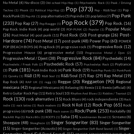
Nu Metal
(4)
Nu-disco
(3)
Old-school Hip-Hop
(1)
Pdychedelic Rock
(1)
Peak / Driving
Pop
(373)
Pop -
Techno
(1)
Phonk
(1)
Political Hip-Hop
(2)
Pop - R&B/Soul
(1)
Pop Punk
Rock/Punk
(3)
pop alternativo
(5)
Pop indie
(3)
pop latino
(7)
Pop Alt
(1)
Pop Rock
(379)
(233)
Pop Rap
(27)
Pop Rock.
(16)
Pop Reagge
(1)
Popular Music
Pop Rock. Indie Rock
(4)
pop world
(3)
POP-PUNK
(2)
Popular
(1)
Post-
(26)
Post Rock
(50)
Post-grunge
(26)
Post Metal
(4)
post punk
(11)
Hardcore
(74)
Post-Metal
(17)
post-punk
(48)
Power Pop
(60)
POWER
Progressive Rock
(12)
POP (BEACH BOYS
(4)
Prog Rock
(9)
progresive rock
(5)
Progressive House
(6)
progressive metal
(10)
Progressive Metal / Djen
(2)
Progressive Rock
(84)
Progressive Metal / Djent
(38)
Psychedelic
(14)
Psychedelic Rock
(57)
Psytrance
Psychedelic / Freak Folk
(2)
Psychedelyc Rock
(2)
Punk
(181)
Punk Rock
(19)
(3)
Punk Indie Rock
(4)
PunkPop Punk
(1)
PunkPunk
R&B
(19)
R&B/Soul
(57)
Rap
(29)
Rap Metal
(19)
(1)
Quieky
(1)
R&B Soul
(1)
Reggaeton
(90)
Reggae
(20)
Regional
Rap Rock
(4)
RAP UK
(1)
regg
(1)
mexicana
(42)
Regional Mexicano
(4)
Relaxing
(8)
Remix
(11)
Remix (official)
(4)
Retro Guitar Rock Pop
(11)
Retro Soul
(10)
Rhythm And Blues
(1)
Riddim / Tearout
(2)
Rock
(130)
rock alternativo
(15)
Rock Blues
(4)
rock independiente
(3)
Rock
Rock Pop
(65)
Rock N Roll
(12)
Rock
indie
(1)
rock latino
(1)
Rock modern
(1)
Rock/Punk
(253)
rock punk
(38)
progresivo
(6)
Rockabilly
(8)
Rock suave
(1)
Salsa
(14)
Screamo
(8)
RockAlt Pop
(1)
Rocks 80s
(1)
ROOTS
(1)
Scandinavian Based
(1)
Singer Songwriter
(83)
Shoegaze
(48)
Singer-Songwriter
Shoeghaze
(2)
(15)
Singer-
Singer-Songwriter (Acoustic)
(4)
Singer-Songwriter (Soft Band Sound)
(1)