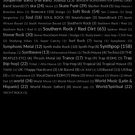
Songwriter Band (Full Band Sound)
(15)
SINGER-SONGWRITER BAND (Soft
ska
(24)
Skate Punk
(39)
Band Sound)
(7)
Slacker Rock
(5)
Skate
(2)
Slap House /
Soft Rock
(54)
Slowcore
(10)
Brazilian Bass
(1)
Sludge
(1)
Son Cubano
(1)
Song
Soul
(16)
SOUL ROCK
(9)
Soundscape
(3)
Soundtrack
(7)
Songwriter
(1)
South
Southern Rock
(3)
African Based
(1)
South American Based
(2)
Southern Rock / Red
(1)
Southern Rock / Red Dirt
(65)
Southern Rock / Red D
(2)
Spoken Word
(1)
Stoner Rock
(30)
Stoner RockDoom Metal / Sludge
(1)
Study beats / Jazz-hop / Chill-hop
Surf Rock
(7)
(2)
Studying Vibes
(1)
Super Catchy
(1)
Swing
(1)
Symphonic
(1)
Synthpop
(158)
Symphonic Metal
(12)
Synth Indie Rock
(10)
Synth Pop
(8)
Synthwave
(13)
Tech House
(4)
Techno
(3)
THE
Synthpop.
(1)
tAlternative Metal
(1)
Trance
(17)
Trap
BEATLES ETC)
(4)
Thrash Metal
(6)
Trap
(9)
Trap (EDM)
(5)
(hip-hop)
(22)
Trip-Hop
(4)
Tropical
(6)
Tropical House
(5)
Tribal / Afro House
(2)
UK / Happy Hardcore
(3)
UK Based
(8)
US Based
(11)
US Rap
TWEE
(1)
UK RAP
(1)
(3)
Vocal Dance/EDM
(7)
Wave
(3)
v
(1)
Vaporwave
(2)
Witch House
(2)
Wolrd
(1)
Work
world
(34)
World Music (Latin &
Out
(2)
World Music
(1)
World Music (African)
(2)
Hispanic)
(22)
World/Spiritual
(22)
World Music (other)
(4)
World pop
(1)
YACHT ROCK
(1)