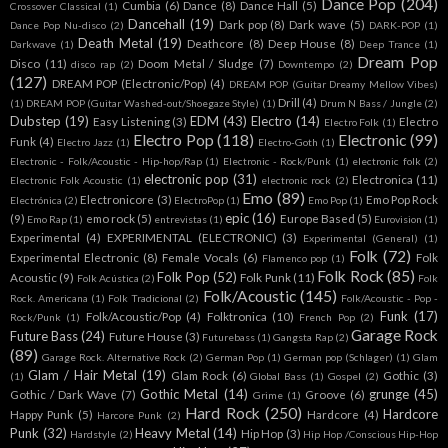
Dance Pop
(204)
Cumbia
(6)
Dance
(8)
Dance Hall
(5)
Crossover Classical
(1)
Dancehall
(19)
Dark pop
(8)
Dark wave
(5)
Dance Pop Nu-disco
(2)
DARK-POP
(1)
Death Metal
(19)
Deathcore
(8)
Deep House
(8)
Darkwave
(1)
Deep Trance
(1)
Dream Pop
Disco
(11)
Doom Metal / Sludge
(7)
disco rap
(2)
Downtempo
(2)
(127)
DREAM POP (Electronic/Pop)
(4)
DREAM POP (Guitar Dreamy Mellow Vibes)
Drill
(4)
(1)
DREAM POP (Guitar Washed-out/Shoegaze Style)
(1)
Drum N Bass / Jungle
(2)
Dubstep
(19)
EDM
(43)
Electro
(14)
Easy Listening
(3)
Electro
Electro Folk
(1)
Electro Pop
(118)
Electronic
(99)
Funk
(4)
Electro Jazz
(1)
Electro-Goth
(1)
Electronic - Folk/Acoustic - Hip-hop/Rap
(1)
Electronic - Rock/Punk
(1)
electronic folk
(2)
electronic pop
(31)
Electronica
(11)
Electronic Folk Acoustic
(1)
electronic rock
(2)
Emo
(89)
Electronicore
(3)
Emo Pop Rock
Electrónica
(2)
ElectroPop
(1)
Emo Pop
(1)
epic
(16)
(9)
emo rock
(5)
Europe Based
(5)
Emo Rap
(1)
entrevistas
(1)
Eurovision
(1)
Experimental
(4)
EXPERIMENTAL (ELECTRONIC)
(3)
Experimental (General)
(1)
Folk
(72)
Experimental Electronic
(8)
Female Vocals
(6)
Folk
Flamenco pop
(1)
Folk Rock
(85)
Folk Pop
(52)
Acoustic
(9)
Folk Punk
(11)
Folk Acústica
(2)
Folk
Folk/Acoustic
(145)
Rock. Americana
(1)
Folk Tradicional
(2)
Folk/Acoustic - Pop -
Funk
(17)
Folk/Acoustic/Pop
(4)
Folktronica
(10)
Rock/Punk
(1)
French Pop
(2)
Garage Rock
Future Bass
(24)
Future House
(3)
Futurebass
(1)
Gangsta Rap
(2)
(89)
Garage Rock. Alternative Rock
(2)
German Pop
(1)
German pop (Schlager)
(1)
Glam
Glam / Hair Metal
(19)
Glam Rock
(6)
Gothic
(3)
(1)
Global Bass
(1)
Gospel
(2)
Gothic Metal
(14)
grunge
(45)
Gothic / Dark Wave
(7)
Groove
(6)
Grime
(1)
Hard Rock
(250)
Hardcore
Happy Punk
(5)
Hardcore
(4)
Harcore Punk
(2)
Punk
(32)
Heavy Metal
(14)
Hip Hop
(3)
Hardstyle
(2)
Hip Hop /Conscious Hip-Hop