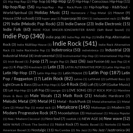
Hip-Hop
(27)
Hip- hop
(6)
Hip-Hop / Conscious Hip-Hop
(11)
(2)
Hip Hop Rap
(2)
Hip-hop/Rap
(56)
Hip-hop/Rap - R&B/Soul -
Hip-hop/Rap - Pop - Rock/Punk
(1)
Holiday Music
(31)
World/Spiritual
(3)
House
(9)
Horrorcore / Trap Metal
(2)
Indie
House (Old-school)
(10)
hyperpop
(8)
hyper pop
(1)
IDM
(1)
independet rock
(2)
(29)
Indie (Melodic Pop Rock)
(23)
Indie Dance
(23)
Indie Electronic
(15)
Indie Folk
(60)
INDIE FOLK SINGER-SONGWRITER BAND (Soft Band Sound)
(1)
Indie Pop
(340)
indie pop.
(4)
Indie Pop. Alternative
Indie Pop. Alt Pop
(1)
Indie Rock
(541)
Rock
(3)
Indie R&BSlap House
(1)
Indie Rock Alternative
Indietronica
(50)
Industrial
(20)
Rock
(1)
Indie RockIndie Pop
(1)
indietrónica
(1)
Industrial Metal
(4)
instrumental
(11)
Instrumental Hip-Hop
(2)
International Hip-Hop
J-pop
(17)
Jazz
(36)
Jazz Fusion
(6)
(2)
Irish Based
(1)
Jangle Pop
(2)
Jazz Pop
(2)
K
Latin
(13)
K-Pop
(5)
pop
(1)
Krautrock
(2)
LATIN ALTERNATIVE POP
(1)
Latin Hip Hop
(1)
Latin Pop
(187)
Latin Hip-Hop
(37)
Latin
Latin House
(5)
Latín Hip-Hop
(1)
Latin Rock
(82)
Pop / Reggaeton
(17)
Latino
(1)
Leftfield
(2)
Leftfield Bass
(2)
Lo-fi Rock
(16)
Light Drum & Bass
(3)
Lofi
(5)
LOFI (Guitar Music)
Lo-fi Hip-Hop
(1)
(3)
Lofi Pop
(5)
LOVE SONG
(3)
Lofi Hip-Hop
(2)
Lounge
(2)
LT ROCK POP
(1)
Mainline
Male Vocals
(12)
Math Rock
(21)
Melodic Hardcore
(7)
Drum & Bass
(2)
Melodic Metal
(39)
Metal
(41)
Metal - Rock/Punk
(3)
Metal alternativo
(2)
Metal
Metalcore
(145)
Modern
(3)
Core
(2)
Metal Pop
(1)
metal rock
(2)
Midtempo
(2)
Modern Progressive Rock
(47)
Moombahton
(3)
Motivational
(1)
Música Popular
New wave
(52)
Neo-Soul
(7)
NEW AGE
(4)
(1)
Neo / Modern Classical
(1)
neofolk
(1)
Noise Rock
(7)
NEW WAVE (Think The Smiths)
(1)
Nordic Based
(1)
Norteño
(1)
North
Nostalgic
(11)
Nu Jazz / Jazztronica
(4)
American Based
(1)
Nu Cumbia
(2)
Nu Jazz
(1)