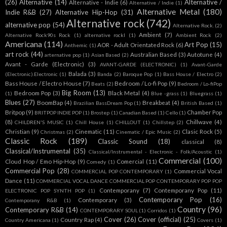
(26)
Alternative
(14)
Alternative /
Alternative - Indie
(6)
Alternative / Indie
(1)
Alternative Metal
(180)
Indie R&B
(27)
Alternative Hip-Hop
(31)
Alternative rock
(742)
alternative pop
(54)
Alternative Rock.
(2)
Ambient
(7)
Alternative Rock90s Rock
(1)
alternative rockl
(1)
Ambient Rock
(2)
Americana
(114)
Art Pop
(15)
AOR - Adult Orientated Rock
(6)
Anthemic
(1)
art rock
(44)
Australian Based
(3)
Autotune
(4)
arternative pop
(1)
Asian Based
(2)
Avant - Garde (Electronic)
(3)
AVANT-GARDE (ELECTRONIC)
(1)
Avant-Garde
Balada
(3)
(Electronic).Electronic
(1)
Banda
(2)
Baroque Pop
(1)
Bass House / Electro
(2)
Bass House / Electro House
(7)
Bedroom / Lo-fi Pop
(9)
Beats
(2)
Bedroom / Lo-fiPop
Big Room
(13)
Bedroom Pop
(3)
Black Metal
(4)
(1)
Blue -grass
(1)
Bluegrass
(1)
Blues
(27)
BoomBap
(4)
Breakbeat
(4)
Brazilian BassDream Pop
(1)
British Based
(1)
Britpop
(9)
Chamber Pop
BRITPOP INDIE POP
(1)
Brostep
(1)
Canadian Based
(1)
Cello
(1)
(8)
Chillwave
(4)
CHILDREN'S MUSIC
(1)
Chill House
(1)
CHILLOUT
(1)
Chillstep
(2)
Christian
(9)
Cinematic
(11)
Clasic Rock
(5)
Christmas
(2)
Cinematic / Epic Music
(2)
Classic Rock
(189)
Classic Sound
(18)
classical
(8)
Classical/Instrumental
(35)
Classical/Instrumental - Electronic - Folk/Acoustic
(1)
Commercial
(100)
Cloud Hop / Emo Hip-Hop
(9)
Comercial
(11)
Comedy
(1)
Commercial Pop
(28)
Commercial Vocal
COMMERCIAL POP CONTEMPORARY
(1)
Dance
(11)
COMMERCIAL VOCAL DANCE COMMERCIAL POP CONTEMPORARY POP POP
Contemporany
(7)
Contemporany Pop
(11)
ELECTRONIC POP SYNTH POP
(1)
Contemporary Pop
(16)
Contemporary
(3)
Contemporany R&B
(1)
Country
(96)
Contemporary R&B
(14)
CONTEMPORARY SOUL
(1)
Corridos
(1)
Cover
(26)
Cover (official)
(25)
Country Rap
(4)
Country Americana
(1)
Covers
(1)