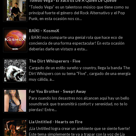
Toledo Vega - El Saco Es De A Quien Le Quede
“Toledo Vega” es un talentoso músico que tiene como su
principal fuerte el género del Rock Alternativo y el Pop
Punk, en esta ocasión nos co...
BAÏKI – KosmoX
¡ BAÏKI nos comparte una genial rola que hace eco de
conciencia de una forma espectacular! En esta ocasión
deberías darle un vistazo a esta...
The Dirt Whisperers - Five
Cargado de un estilo sureño y country, llega la banda The
Dirt Whispers con su tema "Five" , cargado de una energía
muy cálida, a...
For You Brother - Swept Away
Para cuando los desastres nos alcancen aquí hay un bello
soundtrack que transmitirá confort y serenidad, no te lo
pierdas! Entre...
Lia Untitled - Hearts on Fire
¡Lia Untitled logra crear un ambiente que se siente fuerte!
Este tema simplemente te va a trapar con la voz de Lia