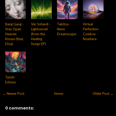
Bang Gang -
Vár Sofandi -
Tekitou -
Virtual
Stay Open
Lightvessel
Neon
Perfection
Heaven
(from the
Dreamscape
Cowboy -
Knows (feat.
Healing
Nowhere
Dísa)
Songs EP)
Tatchi -
Echoes
← Newer Post
Home
Older Post →
0 comments: