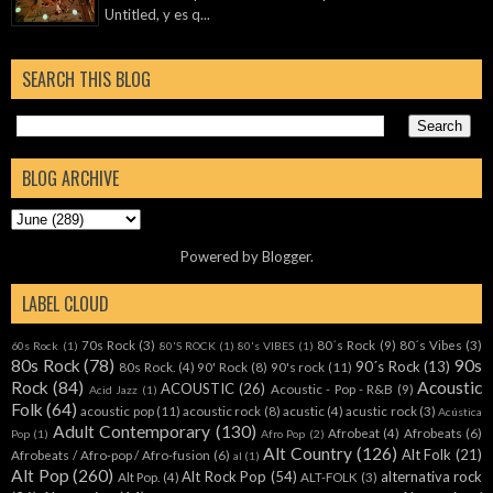
Untitled, y es q...
SEARCH THIS BLOG
BLOG ARCHIVE
Powered by
Blogger
.
LABEL CLOUD
70s Rock
(3)
80´s Rock
(9)
80´s Vibes
(3)
60s Rock
(1)
80'S ROCK
(1)
80's VIBES
(1)
80s Rock
(78)
90s
90´s Rock
(13)
80s Rock.
(4)
90' Rock
(8)
90's rock
(11)
Rock
(84)
Acoustic
ACOUSTIC
(26)
Acoustic - Pop - R&B
(9)
Acid Jazz
(1)
Folk
(64)
acoustic pop
(11)
acoustic rock
(8)
acustic
(4)
acustic rock
(3)
Acústica
Adult Contemporary
(130)
Afrobeat
(4)
Afrobeats
(6)
Pop
(1)
Afro Pop
(2)
Alt Country
(126)
Alt Folk
(21)
Afrobeats / Afro-pop / Afro-fusion
(6)
al
(1)
Alt Pop
(260)
Alt Rock Pop
(54)
alternativa rock
Alt Pop.
(4)
ALT-FOLK
(3)