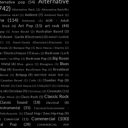
Alternative
lternative pop
(54)
742)
Alternative Rock.
(2)
Alternative Rock90s
Ambient
(7)
ternative rockl
(1)
Ambient Rock
(2)
na
(114)
AOR - Adult
Anthemic
(1)
Art Pop
(15)
art rock
(44)
d Rock
(6)
Australian Based
(3)
 pop
(1)
Asian Based
(2)
4)
Avant - Garde (Electronic)
(3)
AVANT-GARDE
IC)
(1)
Avant-Garde (Electronic).Electronic
(1)
Banda
(2)
Baroque Pop
(1)
Bass House / Electro
(2)
 / Electro House
(7)
Bedroom / Lo-fi
Beats
(2)
Big Room
Bedroom Pop
(3)
room / Lo-fiPop
(1)
Blues
k Metal
(4)
Blue -grass
(1)
Bluegrass
(1)
Bap
(4)
Breakbeat
Brazilian BassDream Pop
(1)
Britpop
(9)
 Based
(1)
BRITPOP INDIE POP
(1)
Chamber Pop
(8)
Canadian Based
(1)
Cello
(1)
S MUSIC
(1)
Chill House
(1)
CHILLOUT
(1)
Chillstep
ve
(4)
Christian
(9)
Cinematic
(11)
Christmas
(2)
Classic Rock
Clasic Rock
(5)
 Epic Music
(2)
Classic Sound
(18)
classical
(8)
Instrumental
(35)
Classical/Instrumental -
Cloud Hop / Emo Hip-Hop
(9)
 Folk/Acoustic
(1)
Commercial
(100)
Comercial
(11)
)
ial Pop
(28)
COMMERCIAL POP