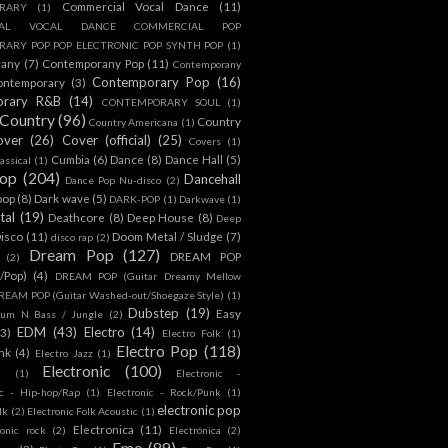
Commercial Vocal Dance
(11)
RARY
(1)
IAL VOCAL DANCE COMMERCIAL POP
ARY POP POP ELECTRONIC POP SYNTH POP
(1)
rany
(7)
Contemporany Pop
(11)
Contemporany
Contemporary Pop
(16)
ontemporary
(3)
orary R&B
(14)
CONTEMPORARY SOUL
(1)
Country
(96)
Country
Country Americana
(1)
over
(26)
Cover (official)
(25)
Covers
(1)
Cumbia
(6)
Dance
(8)
Dance Hall
(5)
assical
(1)
Pop
(204)
Dancehall
Dance Pop Nu-disco
(2)
pop
(8)
Dark wave
(5)
DARK-POP
(1)
Darkwave
(1)
tal
(19)
Deathcore
(8)
Deep House
(8)
Deep
isco
(11)
Doom Metal / Sludge
(7)
disco rap
(2)
Dream Pop
(127)
DREAM POP
(2)
c/Pop)
(4)
DREAM POP (Guitar Dreamy Mellow
REAM POP (Guitar Washed-out/Shoegaze Style)
(1)
Dubstep
(19)
Easy
rum N Bass / Jungle
(2)
EDM
(43)
Electro
(14)
(3)
Electro Folk
(1)
Electro Pop
(118)
nk
(4)
Electro Jazz
(1)
Electronic
(100)
h
(1)
Electronic -
ic - Hip-hop/Rap
(1)
Electronic - Rock/Punk
(1)
electronic pop
lk
(2)
Electronic Folk Acoustic
(1)
Electronica
(11)
ronic rock
(2)
Electrónica
(2)
Emo
(89)