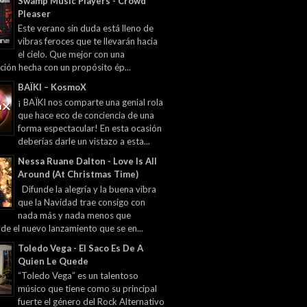
Swamp Music Players - Crowd
Pleaser
Este verano sin duda está lleno de
vibras feroces que te llevarán hacia
el cielo. Que mejor con una
ción hecha con un propósito ép...
BAÏKI – KosmoX
¡ BAÏKI nos comparte una genial rola
que hace eco de conciencia de una
forma espectacular! En esta ocasión
deberías darle un vistazo a esta...
Nessa Ruane Dalton - Love Is All
Around (At Christmas Time)
Difunde la alegría y la buena vibra
que la Navidad trae consigo con
nada más y nada menos que
 de el nuevo lanzamiento que se en...
Toledo Vega - El Saco Es De A
Quien Le Quede
“Toledo Vega” es un talentoso
músico que tiene como su principal
fuerte el género del Rock Alternativo