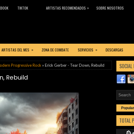
»
EBOOK
TIKTOK
ARTISTAS RECOMENDADOS
SOBRE NOSOTROS
»
»
ARTISTAS DEL MES
ZONA DE COMBATE
SERVICIOS
DESCARGAS
SOCIAL 
odern Progressive Rock
» Erick Gerber - Tear Down, Rebuild
n, Rebuild
Popula
TOTAL 