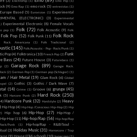
ore
(3)
ElectroPop
(1)
Emo Pop
(1)
ock
(9)
emo rock
(5)
Emo Rap
(1)
entrevistas
(1)
Europe Based
(5)
Experimental
Eurovision
(1)
RIMENTAL (ELECTRONIC)
(3)
Experimental
Experimental Electronic
(8)
Female Vocals
1)
Folk
(72)
Folk Acoustic
(9)
co pop
(1)
Folk
Folk Rock
Folk Pop
(52)
Folk Punk
(11)
k Rock. Americana
(1)
Folk Tradicional
(2)
ustic
(145)
Folk/Acoustic - Pop - Rock/Punk
(1)
Funk
tic/Pop
(4)
Folktronica
(10)
French Pop
(2)
re Bass
(24)
Future House
(3)
Futurebass
(1)
Garage Rock
(89)
p
(2)
Garage Rock.
 Rock
(2)
German Pop
(1)
German pop (Schlager)
(1)
lam / Hair Metal
(19)
Glam Rock
(6)
Global
Gothic
(3)
Gothic / Dark Wave
(7)
spel
(2)
tal
(14)
grunge
(45)
Groove
(6)
Grime
(1)
Hard Rock
(250)
k
(5)
Harcore Punk
(2)
Hardcore Punk
(32)
Heavy
(4)
Hardstyle
(2)
)
Hip Hop
(4)
Hip Hop /Conscious Hip-Hop
(2)
Hip
Hip-Hop
(27)
Hip- hop
(6)
Hip-Hop /
2)
Hip-hop/Rap
(56)
 Hip-Hop
(11)
Hip-hop/Rap
Hip-hop/Rap - R&B/Soul -
ock/Punk
(1)
Holiday Music
(31)
itual
(3)
Horrorcore / Trap
ouse
(9)
House (Old-school)
(10)
hyper pop
(1)