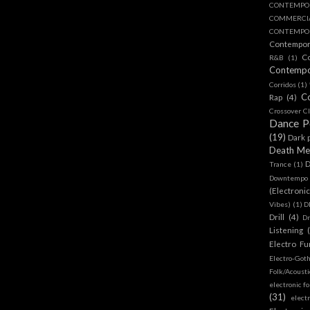
CONTEMPO
COMMERC
CONTEMPOR
Contempo
C
R&B
(1)
Contemp
Corridos
(1)
C
Rap
(4)
Crossover Cl
Dance 
(19)
Dark 
Death Me
D
Trance
(1)
Downtempo
(Electroni
Vibes)
(1)
D
Drill
(4)
D
Listening
Electro Fu
Electro-Got
Folk/Acoust
electronic fo
(31)
elect