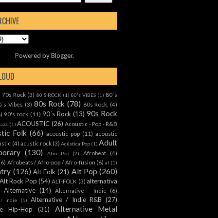
RCHIVE
Powered by
Blogger
.
CLOUD
70s Rock
(3)
80´s
)
80'S ROCK
(1)
80's VIBES
(1)
80s Rock
(78)
0´s Vibes
(3)
80s Rock.
(4)
90s Rock
90´s Rock
(13)
8)
90's rock
(11)
ACOUSTIC
(26)
Acoustic - Pop - R&B
Jazz
(1)
tic Folk
(66)
acoustic pop
(11)
acoustic
Adult
ustic
(4)
acustic rock
(3)
Acústica Pop
(1)
orary
(130)
Afrobeat
(4)
Afro Pop
(2)
(6)
Afrobeats / Afro-pop / Afro-fusion
(6)
al
(1)
ntry
(126)
Alt Pop
(260)
Alt Folk
(21)
Alt Rock Pop
(54)
alternativa
ALT-FOLK
(3)
Alternative
(14)
Alternative - Indie
(6)
Alternative / Indie R&B
(27)
 / Indie
(1)
Alternative Metal
ive Hip-Hop
(31)