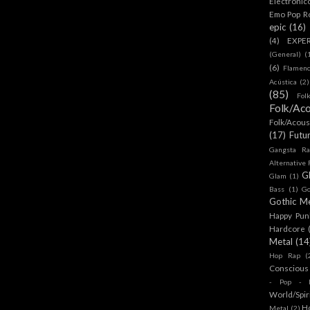
Electronic
Emo Pop R
epic
(16)
(4)
EXPE
(General)
(
(6)
Flamen
Acústica
(2)
(85)
Fol
Folk/Aco
Folk/Acous
(17)
Futu
Gangsta Ra
Alternative
G
Glam
(1)
Bass
(1)
Go
Gothic Me
Happy Pun
Hardcore
Metal
(14
Hop Rap
(
Conscious
- Pop - R
World/Spir
H
Metal
(2)