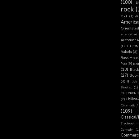
(180)
a
rock
(
Rock
(1)
al
America
Orientate
arternative
Autotune
(
(ELECTRON
Balada
(3)
Bass House
Pop
(9)
Bed
(13)
Blac
(27)
Boom
(4)
British
Brostep
(1)
CHILDREN'
Chillwa
(2)
Cinematic /
(189)
Classical/
Electronic -
Comedy
(1
Commerc