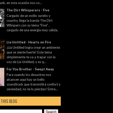
unk, en esta ocasión nos co...
The Dirt Whisperers - Five
Cargado de un estilo sureño y
country, llega la banda The Dirt
Whispers con su tema "Five" ,
cargado de una energía muy cálida,
Lia Untitled - Hearts on Fire
¡Lia Untitled logra crear un ambiente
que se siente fuerte! Este tema
simplemente te va a trapar con la
voz de Lia Untitled, y es q...
For You Brother - Swept Away
Para cuando los desastres nos
alcancen aquí hay un bello
soundtrack que transmitirá confort y
serenidad, no te lo pierdas! Entre...
 THIS BLOG