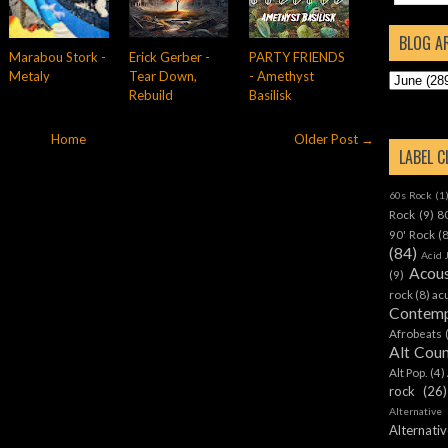
BLOG A
Marabou Stork -
Erick Gerber -
PARTY FRIENDS
Metaly
Tear Down,
- Amethyst
Rebuild
Basilisk
Home
Older Post →
LABEL 
60s Rock
(1
Rock
(9)
8
90' Rock
(
(84)
Acid 
Acous
(9)
rock
(8)
ac
Contemp
Afrobeats
Alt Cou
Alt Pop.
(4)
rock
(26)
Alternative
Alternat