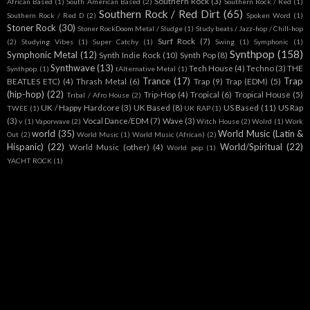
Southern Rock
(3)
African Based
(1)
South American Based
(2)
Southern Rock / Red
(1)
Southern Rock / Red Dirt
(65)
Southern Rock / Red D
(2)
Spoken Word
(1)
Stoner Rock
(30)
Stoner RockDoom Metal / Sludge
(1)
Study beats / Jazz-hop / Chill-hop
Surf Rock
(7)
(2)
Studying Vibes
(1)
Super Catchy
(1)
Swing
(1)
Symphonic
(1)
Synthpop
(158)
Symphonic Metal
(12)
Synth Indie Rock
(10)
Synth Pop
(8)
Synthwave
(13)
Tech House
(4)
Techno
(3)
THE
Synthpop.
(1)
tAlternative Metal
(1)
Trance
(17)
Trap
BEATLES ETC)
(4)
Thrash Metal
(6)
Trap
(9)
Trap (EDM)
(5)
(hip-hop)
(22)
Trip-Hop
(4)
Tropical
(6)
Tropical House
(5)
Tribal / Afro House
(2)
UK / Happy Hardcore
(3)
UK Based
(8)
US Based
(11)
US Rap
TWEE
(1)
UK RAP
(1)
(3)
Vocal Dance/EDM
(7)
Wave
(3)
v
(1)
Vaporwave
(2)
Witch House
(2)
Wolrd
(1)
Work
world
(35)
World Music (Latin &
Out
(2)
World Music
(1)
World Music (African)
(2)
Hispanic)
(22)
World/Spiritual
(22)
World Music (other)
(4)
World pop
(1)
YACHT ROCK
(1)