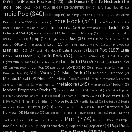
(29)
Indie (Melodic Pop Rock)
(23)
Indie Dance
(23)
Indie Electronic
(15)
Indie Folk
(60)
INDIE FOLK SINGER-SONGWRITER BAND (Soft Band Sound)
(1)
Indie Pop
(340)
indie pop.
(4)
Indie Pop. Alternative
Indie Pop. Alt Pop
(1)
Indie Rock
(541)
Rock
(3)
Indie R&BSlap House
(1)
Indie Rock Alternative
Indietronica
(50)
Industrial
(20)
Rock
(1)
Indie RockIndie Pop
(1)
indietrónica
(1)
Industrial Metal
(4)
instrumental
(11)
Instrumental Hip-Hop
(2)
International Hip-Hop
J-pop
(17)
Jazz
(36)
Jazz Fusion
(6)
(2)
Irish Based
(1)
Jangle Pop
(2)
Jazz Pop
(2)
K
Latin
(13)
K-Pop
(5)
pop
(1)
Krautrock
(2)
LATIN ALTERNATIVE POP
(1)
Latin Hip Hop
(1)
Latin Pop
(187)
Latin Hip-Hop
(37)
Latin
Latin House
(5)
Latín Hip-Hop
(1)
Latin Rock
(82)
Pop / Reggaeton
(17)
Latino
(1)
Leftfield
(2)
Leftfield Bass
(2)
Lo-fi Rock
(16)
Light Drum & Bass
(3)
Lofi
(5)
LOFI (Guitar Music)
Lo-fi Hip-Hop
(1)
(3)
Lofi Pop
(5)
LOVE SONG
(3)
Lofi Hip-Hop
(2)
Lounge
(2)
LT ROCK POP
(1)
Mainline
Male Vocals
(12)
Math Rock
(21)
Melodic Hardcore
(7)
Drum & Bass
(2)
Melodic Metal
(39)
Metal
(41)
Metal - Rock/Punk
(3)
Metal alternativo
(2)
Metal
Metalcore
(145)
Modern
(3)
Core
(2)
Metal Pop
(1)
metal rock
(2)
Midtempo
(2)
Modern Progressive Rock
(47)
Moombahton
(3)
Motivational
(1)
Música Popular
New wave
(52)
Neo-Soul
(7)
NEW AGE
(4)
(1)
Neo / Modern Classical
(1)
neofolk
(1)
Noise Rock
(7)
NEW WAVE (Think The Smiths)
(1)
Nordic Based
(1)
Norteño
(1)
North
Nostalgic
(11)
Nu Jazz / Jazztronica
(4)
American Based
(1)
Nu Cumbia
(2)
Nu Jazz
(1)
Nu Metal
(4)
Nu-disco
(3)
Old-school Hip-Hop
(1)
Pdychedelic Rock
(1)
Peak / Driving
Pop
(374)
Pop -
Techno
(1)
Phonk
(1)
Political Hip-Hop
(2)
Pop - R&B/Soul
(1)
Pop Punk
Rock/Punk
(3)
pop alternativo
(5)
Pop indie
(3)
pop latino
(7)
Pop Alt
(1)
Pop Rock
(382)