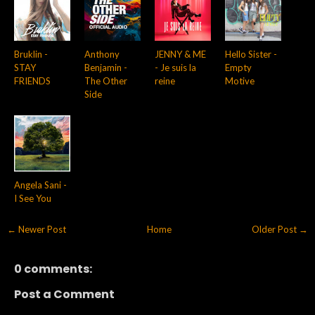
Bruklin -
Anthony
JENNY & ME
Hello Sister -
STAY
Benjamin -
- Je suis la
Empty
FRIENDS
The Other
reine
Motive
Side
Angela Sani -
I See You
← Newer Post
Home
Older Post →
0 comments:
Post a Comment