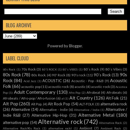
BLOG ARCHIVE
Powered by
Blogger
.
LABEL CLOUD
70s Rock
(3)
80´s Rock
(9)
80´s Vibes
(3)
60s Rock
(1)
80'S ROCK
(1)
80's VIBES
(1)
80s Rock
(78)
90s
90´s Rock
(13)
80s Rock.
(4)
90' Rock
(8)
90's rock
(11)
Rock
(84)
Acoustic
ACOUSTIC
(26)
Acoustic - Pop - R&B
(9)
Acid Jazz
(1)
Folk
(66)
acoustic pop
(11)
acoustic rock
(8)
acustic
(4)
acustic rock
(3)
Acústica
Adult Contemporary
(130)
Afrobeat
(4)
Afrobeats
(6)
Pop
(1)
Afro Pop
(2)
Alt Country
(126)
Alt Folk
(21)
Afrobeats / Afro-pop / Afro-fusion
(6)
al
(1)
Alt Pop
(260)
Alt Rock Pop
(54)
alternativa rock
Alt Pop.
(4)
ALT-FOLK
(3)
(26)
Alternative
(14)
Alternative /
Alternative - Indie
(6)
Alternative / Indie
(1)
Alternative Metal
(180)
Indie R&B
(27)
Alternative Hip-Hop
(31)
Alternative rock
(742)
alternative pop
(54)
Alternative Rock.
(2)
Ambient
(7)
Alternative Rock90s Rock
(1)
alternative rockl
(1)
Ambient Rock
(2)