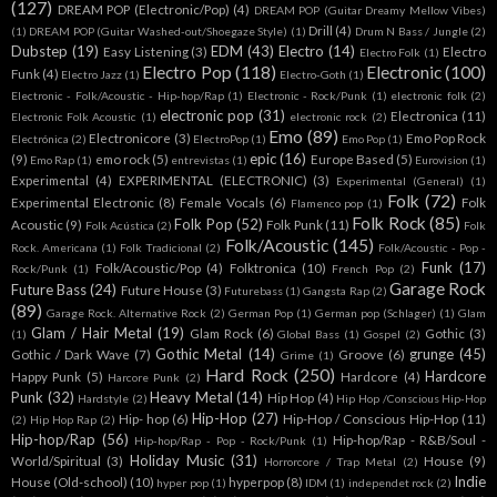
(127)
DREAM POP (Electronic/Pop)
(4)
DREAM POP (Guitar Dreamy Mellow Vibes)
Drill
(4)
(1)
DREAM POP (Guitar Washed-out/Shoegaze Style)
(1)
Drum N Bass / Jungle
(2)
Dubstep
(19)
EDM
(43)
Electro
(14)
Easy Listening
(3)
Electro
Electro Folk
(1)
Electro Pop
(118)
Electronic
(100)
Funk
(4)
Electro Jazz
(1)
Electro-Goth
(1)
Electronic - Folk/Acoustic - Hip-hop/Rap
(1)
Electronic - Rock/Punk
(1)
electronic folk
(2)
electronic pop
(31)
Electronica
(11)
Electronic Folk Acoustic
(1)
electronic rock
(2)
Emo
(89)
Electronicore
(3)
Emo Pop Rock
Electrónica
(2)
ElectroPop
(1)
Emo Pop
(1)
epic
(16)
(9)
emo rock
(5)
Europe Based
(5)
Emo Rap
(1)
entrevistas
(1)
Eurovision
(1)
Experimental
(4)
EXPERIMENTAL (ELECTRONIC)
(3)
Experimental (General)
(1)
Folk
(72)
Experimental Electronic
(8)
Female Vocals
(6)
Folk
Flamenco pop
(1)
Folk Rock
(85)
Folk Pop
(52)
Acoustic
(9)
Folk Punk
(11)
Folk Acústica
(2)
Folk
Folk/Acoustic
(145)
Rock. Americana
(1)
Folk Tradicional
(2)
Folk/Acoustic - Pop -
Funk
(17)
Folk/Acoustic/Pop
(4)
Folktronica
(10)
Rock/Punk
(1)
French Pop
(2)
Garage Rock
Future Bass
(24)
Future House
(3)
Futurebass
(1)
Gangsta Rap
(2)
(89)
Garage Rock. Alternative Rock
(2)
German Pop
(1)
German pop (Schlager)
(1)
Glam
Glam / Hair Metal
(19)
Glam Rock
(6)
Gothic
(3)
(1)
Global Bass
(1)
Gospel
(2)
Gothic Metal
(14)
grunge
(45)
Gothic / Dark Wave
(7)
Groove
(6)
Grime
(1)
Hard Rock
(250)
Hardcore
Happy Punk
(5)
Hardcore
(4)
Harcore Punk
(2)
Punk
(32)
Heavy Metal
(14)
Hip Hop
(4)
Hardstyle
(2)
Hip Hop /Conscious Hip-Hop
Hip-Hop
(27)
Hip- hop
(6)
Hip-Hop / Conscious Hip-Hop
(11)
(2)
Hip Hop Rap
(2)
Hip-hop/Rap
(56)
Hip-hop/Rap - R&B/Soul -
Hip-hop/Rap - Pop - Rock/Punk
(1)
Holiday Music
(31)
World/Spiritual
(3)
House
(9)
Horrorcore / Trap Metal
(2)
Indie
House (Old-school)
(10)
hyperpop
(8)
hyper pop
(1)
IDM
(1)
independet rock
(2)