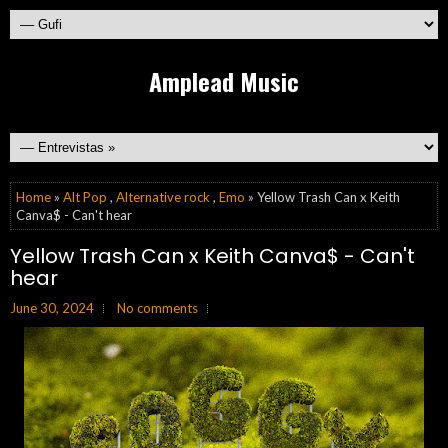
Amplead Music
Home
»
Alt Pop
,
Alternative rock
,
Emo
» Yellow Trash Can x Keith
Canva$ - Can't hear
Yellow Trash Can x Keith Canva$ - Can't
hear
June 30, 2024
No comments