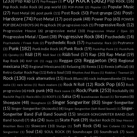
(233)
Pop Rap
(27)
Pop Rock.
(16)
Pop Reagge
(1)
Popular Music
Pop Rock. Indie Rock
(4)
pop world
(3)
POP-PUNK
(2)
Popular
(1)
Post-
(27)
Post Rock
(50)
Post-grunge
(26)
Post Metal
(4)
post punk
(11)
Hardcore
(74)
Post-Metal
(17)
post-punk
(48)
Power Pop
(60)
POWER
Progressive Rock
(12)
POP (BEACH BOYS
(4)
Prog Rock
(9)
progresive rock
(5)
Progressive House
(6)
progressive metal
(10)
Progressive Metal / Djen
(2)
Progressive Rock
(84)
Progressive Metal / Djent
(38)
Psychedelic
(14)
Psychedelic Rock
(57)
Psytrance
Psychedelic / Freak Folk
(2)
Psychedelyc Rock
(2)
Punk
(182)
Punk Rock
(19)
(3)
Punk Indie Rock
(4)
PunkPop Punk
(1)
PunkPunk
R&B
(19)
R&B/Soul
(57)
Rap
(30)
Rap Metal
(19)
(1)
Quieky
(1)
R&B Soul
(1)
Reggaeton
(90)
Reggae
(20)
Regional
Rap Rock
(4)
RAP UK
(1)
regg
(1)
mexicana
(42)
Regional Mexicano
(4)
Relaxing
(8)
Remix
(11)
Remix (official)
(4)
Retro Guitar Rock Pop
(11)
Retro Soul
(10)
Rhythm And Blues
(1)
Riddim / Tearout
(2)
Rock
(130)
rock alternativo
(15)
Rock Blues
(4)
rock independiente
(3)
Rock
Rock Pop
(65)
Rock N Roll
(12)
Rock
indie
(1)
rock latino
(1)
Rock modern
(1)
Rock/Punk
(253)
rock punk
(40)
progresivo
(6)
Rockabilly
(8)
Rock suave
(1)
Salsa
(14)
Screamo
(8)
RockAlt Pop
(1)
Rocks 80s
(1)
ROOTS
(1)
Scandinavian Based
(1)
Singer Songwriter
(83)
Shoegaze
(48)
Singer-Songwriter
Shoeghaze
(2)
(15)
Singer-
Singer-Songwriter (Acoustic)
(4)
Singer-Songwriter (Soft Band Sound)
(1)
Songwriter Band (Full Band Sound)
(15)
SINGER-SONGWRITER BAND (Soft
ska
(24)
Skate Punk
(39)
Band Sound)
(7)
Slacker Rock
(5)
Skate
(2)
Slap House /
Soft Rock
(54)
Slowcore
(10)
Brazilian Bass
(1)
Sludge
(1)
Son Cubano
(1)
Song
Soul
(16)
SOUL ROCK
(9)
Soundscape
(3)
Soundtrack
(7)
Songwriter
(1)
South