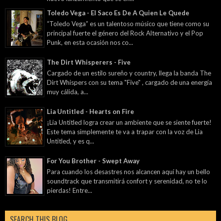
Toledo Vega - El Saco Es De A Quien Le Quede
“Toledo Vega” es un talentoso músico que tiene como su
principal fuerte el género del Rock Alternativo y el Pop
Punk, en esta ocasión nos co...
The Dirt Whisperers - Five
Cargado de un estilo sureño y country, llega la banda The
Dirt Whispers con su tema "Five" , cargado de una energía
muy cálida, a...
Lia Untitled - Hearts on Fire
¡Lia Untitled logra crear un ambiente que se siente fuerte!
Este tema simplemente te va a trapar con la voz de Lia
Untitled, y es q...
For You Brother - Swept Away
Para cuando los desastres nos alcancen aquí hay un bello
soundtrack que transmitirá confort y serenidad, no te lo
pierdas! Entre...
SEARCH THIS BLOG