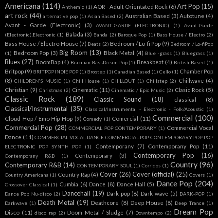
Americana
(114)
Art Pop
(15)
AOR - Adult Orientated Rock
(6)
Anthemic
(1)
art rock
(44)
Australian Based
(3)
Autotune
(4)
arternative pop
(1)
Asian Based
(2)
Avant - Garde (Electronic)
(3)
AVANT-GARDE (ELECTRONIC)
(1)
Avant-Garde
Balada
(3)
(Electronic).Electronic
(1)
Banda
(2)
Baroque Pop
(1)
Bass House / Electro
(2)
Bass House / Electro House
(7)
Bedroom / Lo-fi Pop
(9)
Beats
(2)
Bedroom / Lo-fiPop
Big Room
(13)
Bedroom Pop
(3)
Black Metal
(4)
(1)
Blue -grass
(1)
Bluegrass
(1)
Blues
(27)
BoomBap
(4)
Breakbeat
(4)
Brazilian BassDream Pop
(1)
British Based
(1)
Britpop
(9)
Chamber Pop
BRITPOP INDIE POP
(1)
Brostep
(1)
Canadian Based
(1)
Cello
(1)
(8)
Chillwave
(4)
CHILDREN'S MUSIC
(1)
Chill House
(1)
CHILLOUT
(1)
Chillstep
(2)
Christian
(9)
Cinematic
(11)
Clasic Rock
(5)
Christmas
(2)
Cinematic / Epic Music
(2)
Classic Rock
(189)
Classic Sound
(18)
classical
(8)
Classical/Instrumental
(35)
Classical/Instrumental - Electronic - Folk/Acoustic
(1)
Commercial
(100)
Cloud Hop / Emo Hip-Hop
(9)
Comercial
(11)
Comedy
(1)
Commercial Pop
(28)
Commercial Vocal
COMMERCIAL POP CONTEMPORARY
(1)
Dance
(11)
COMMERCIAL VOCAL DANCE COMMERCIAL POP CONTEMPORARY POP POP
Contemporany
(7)
Contemporany Pop
(11)
ELECTRONIC POP SYNTH POP
(1)
Contemporary Pop
(16)
Contemporary
(3)
Contemporany R&B
(1)
Country
(96)
Contemporary R&B
(14)
CONTEMPORARY SOUL
(1)
Corridos
(1)
Cover
(26)
Cover (official)
(25)
Country Rap
(4)
Country Americana
(1)
Covers
(1)
Dance Pop
(204)
Cumbia
(6)
Dance
(8)
Dance Hall
(5)
Crossover Classical
(1)
Dancehall
(19)
Dark pop
(8)
Dark wave
(5)
Dance Pop Nu-disco
(2)
DARK-POP
(1)
Death Metal
(19)
Deathcore
(8)
Deep House
(8)
Darkwave
(1)
Deep Trance
(1)
Dream Pop
Disco
(11)
Doom Metal / Sludge
(7)
disco rap
(2)
Downtempo
(2)