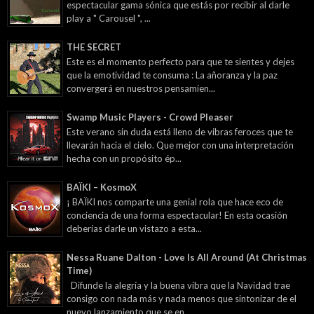
espectacular gama sónica que estás por recibir al darle
play a " Carousel ", ...
THE SECRET
Este es el momento perfecto para que te sientes y dejes
que la emotividad te consuma : La añoranza y la paz
convergerá en nuestros pensamien...
Swamp Music Players - Crowd Pleaser
Este verano sin duda está lleno de vibras feroces que te
llevarán hacia el cielo. Que mejor con una interpretación
hecha con un propósito ép...
BAÏKI – KosmoX
¡ BAÏKI nos comparte una genial rola que hace eco de
conciencia de una forma espectacular! En esta ocasión
deberías darle un vistazo a esta...
Nessa Ruane Dalton - Love Is All Around (At Christmas
Time)
Difunde la alegría y la buena vibra que la Navidad trae
consigo con nada más y nada menos que sintonizar de el
nuevo lanzamiento que se en...