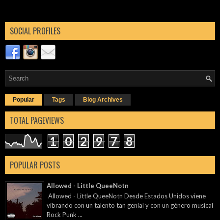
SOCIAL PROFILES
Popular
Tags
Blog Archives
TOTAL PAGEVIEWS
1
0
2
9
7
8
POPULAR POSTS
Allowed - Little QueeNotn
Allowed - Little QueeNotn Desde Estados Unidos viene
vibrando con un talento tan genial y con un género musical
Rock Punk ...