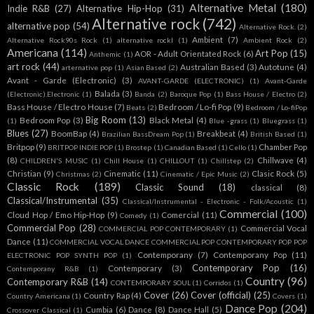
Alternative Metal
(180)
Indie R&B
(27)
Alternative Hip-Hop
(31)
Alternative rock
(742)
alternative pop
(54)
Alternative Rock.
(2)
Ambient
(7)
Alternative Rock90s Rock
(1)
alternative rockl
(1)
Ambient Rock
(2)
Americana
(114)
Art Pop
(15)
AOR - Adult Orientated Rock
(6)
Anthemic
(1)
art rock
(44)
Australian Based
(3)
Autotune
(4)
arternative pop
(1)
Asian Based
(2)
Avant - Garde (Electronic)
(3)
AVANT-GARDE (ELECTRONIC)
(1)
Avant-Garde
Balada
(3)
(Electronic).Electronic
(1)
Banda
(2)
Baroque Pop
(1)
Bass House / Electro
(2)
Bass House / Electro House
(7)
Bedroom / Lo-fi Pop
(9)
Beats
(2)
Bedroom / Lo-fiPop
Big Room
(13)
Bedroom Pop
(3)
Black Metal
(4)
(1)
Blue -grass
(1)
Bluegrass
(1)
Blues
(27)
BoomBap
(4)
Breakbeat
(4)
Brazilian BassDream Pop
(1)
British Based
(1)
Britpop
(9)
Chamber Pop
BRITPOP INDIE POP
(1)
Brostep
(1)
Canadian Based
(1)
Cello
(1)
(8)
Chillwave
(4)
CHILDREN'S MUSIC
(1)
Chill House
(1)
CHILLOUT
(1)
Chillstep
(2)
Christian
(9)
Cinematic
(11)
Clasic Rock
(5)
Christmas
(2)
Cinematic / Epic Music
(2)
Classic Rock
(189)
Classic Sound
(18)
classical
(8)
Classical/Instrumental
(35)
Classical/Instrumental - Electronic - Folk/Acoustic
(1)
Commercial
(100)
Cloud Hop / Emo Hip-Hop
(9)
Comercial
(11)
Comedy
(1)
Commercial Pop
(28)
Commercial Vocal
COMMERCIAL POP CONTEMPORARY
(1)
Dance
(11)
COMMERCIAL VOCAL DANCE COMMERCIAL POP CONTEMPORARY POP POP
Contemporany
(7)
Contemporany Pop
(11)
ELECTRONIC POP SYNTH POP
(1)
Contemporary Pop
(16)
Contemporary
(3)
Contemporany R&B
(1)
Country
(96)
Contemporary R&B
(14)
CONTEMPORARY SOUL
(1)
Corridos
(1)
Cover
(26)
Cover (official)
(25)
Country Rap
(4)
Country Americana
(1)
Covers
(1)
Dance Pop
(204)
Cumbia
(6)
Dance
(8)
Dance Hall
(5)
Crossover Classical
(1)