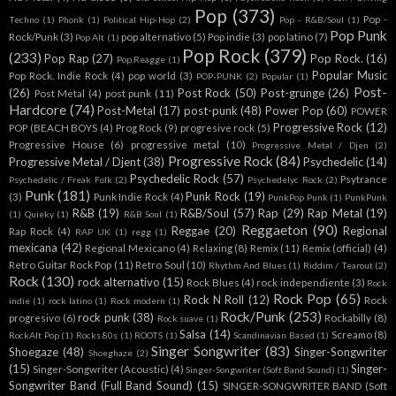
Pop
(373)
Pop -
Techno
(1)
Phonk
(1)
Political Hip-Hop
(2)
Pop - R&B/Soul
(1)
Pop Punk
Rock/Punk
(3)
pop alternativo
(5)
Pop indie
(3)
pop latino
(7)
Pop Alt
(1)
Pop Rock
(379)
(233)
Pop Rap
(27)
Pop Rock.
(16)
Pop Reagge
(1)
Popular Music
Pop Rock. Indie Rock
(4)
pop world
(3)
POP-PUNK
(2)
Popular
(1)
Post-
(26)
Post Rock
(50)
Post-grunge
(26)
Post Metal
(4)
post punk
(11)
Hardcore
(74)
Post-Metal
(17)
post-punk
(48)
Power Pop
(60)
POWER
Progressive Rock
(12)
POP (BEACH BOYS
(4)
Prog Rock
(9)
progresive rock
(5)
Progressive House
(6)
progressive metal
(10)
Progressive Metal / Djen
(2)
Progressive Rock
(84)
Progressive Metal / Djent
(38)
Psychedelic
(14)
Psychedelic Rock
(57)
Psytrance
Psychedelic / Freak Folk
(2)
Psychedelyc Rock
(2)
Punk
(181)
Punk Rock
(19)
(3)
Punk Indie Rock
(4)
PunkPop Punk
(1)
PunkPunk
R&B
(19)
R&B/Soul
(57)
Rap
(29)
Rap Metal
(19)
(1)
Quieky
(1)
R&B Soul
(1)
Reggaeton
(90)
Reggae
(20)
Regional
Rap Rock
(4)
RAP UK
(1)
regg
(1)
mexicana
(42)
Regional Mexicano
(4)
Relaxing
(8)
Remix
(11)
Remix (official)
(4)
Retro Guitar Rock Pop
(11)
Retro Soul
(10)
Rhythm And Blues
(1)
Riddim / Tearout
(2)
Rock
(130)
rock alternativo
(15)
Rock Blues
(4)
rock independiente
(3)
Rock
Rock Pop
(65)
Rock N Roll
(12)
Rock
indie
(1)
rock latino
(1)
Rock modern
(1)
Rock/Punk
(253)
rock punk
(38)
progresivo
(6)
Rockabilly
(8)
Rock suave
(1)
Salsa
(14)
Screamo
(8)
RockAlt Pop
(1)
Rocks 80s
(1)
ROOTS
(1)
Scandinavian Based
(1)
Singer Songwriter
(83)
Shoegaze
(48)
Singer-Songwriter
Shoeghaze
(2)
(15)
Singer-
Singer-Songwriter (Acoustic)
(4)
Singer-Songwriter (Soft Band Sound)
(1)
Songwriter Band (Full Band Sound)
(15)
SINGER-SONGWRITER BAND (Soft