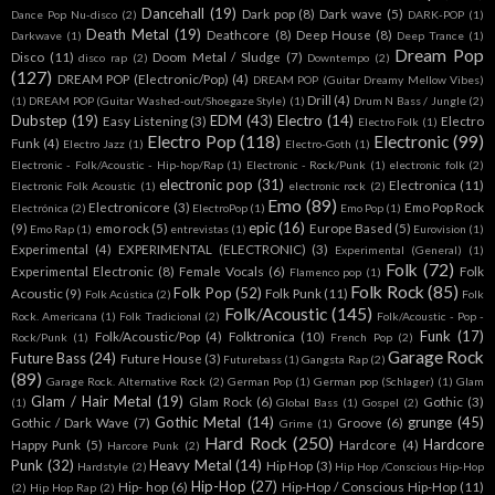
Dancehall
(19)
Dark pop
(8)
Dark wave
(5)
Dance Pop Nu-disco
(2)
DARK-POP
(1)
Death Metal
(19)
Deathcore
(8)
Deep House
(8)
Darkwave
(1)
Deep Trance
(1)
Dream Pop
Disco
(11)
Doom Metal / Sludge
(7)
disco rap
(2)
Downtempo
(2)
(127)
DREAM POP (Electronic/Pop)
(4)
DREAM POP (Guitar Dreamy Mellow Vibes)
Drill
(4)
(1)
DREAM POP (Guitar Washed-out/Shoegaze Style)
(1)
Drum N Bass / Jungle
(2)
Dubstep
(19)
EDM
(43)
Electro
(14)
Easy Listening
(3)
Electro
Electro Folk
(1)
Electro Pop
(118)
Electronic
(99)
Funk
(4)
Electro Jazz
(1)
Electro-Goth
(1)
Electronic - Folk/Acoustic - Hip-hop/Rap
(1)
Electronic - Rock/Punk
(1)
electronic folk
(2)
electronic pop
(31)
Electronica
(11)
Electronic Folk Acoustic
(1)
electronic rock
(2)
Emo
(89)
Electronicore
(3)
Emo Pop Rock
Electrónica
(2)
ElectroPop
(1)
Emo Pop
(1)
epic
(16)
(9)
emo rock
(5)
Europe Based
(5)
Emo Rap
(1)
entrevistas
(1)
Eurovision
(1)
Experimental
(4)
EXPERIMENTAL (ELECTRONIC)
(3)
Experimental (General)
(1)
Folk
(72)
Experimental Electronic
(8)
Female Vocals
(6)
Folk
Flamenco pop
(1)
Folk Rock
(85)
Folk Pop
(52)
Acoustic
(9)
Folk Punk
(11)
Folk Acústica
(2)
Folk
Folk/Acoustic
(145)
Rock. Americana
(1)
Folk Tradicional
(2)
Folk/Acoustic - Pop -
Funk
(17)
Folk/Acoustic/Pop
(4)
Folktronica
(10)
Rock/Punk
(1)
French Pop
(2)
Garage Rock
Future Bass
(24)
Future House
(3)
Futurebass
(1)
Gangsta Rap
(2)
(89)
Garage Rock. Alternative Rock
(2)
German Pop
(1)
German pop (Schlager)
(1)
Glam
Glam / Hair Metal
(19)
Glam Rock
(6)
Gothic
(3)
(1)
Global Bass
(1)
Gospel
(2)
Gothic Metal
(14)
grunge
(45)
Gothic / Dark Wave
(7)
Groove
(6)
Grime
(1)
Hard Rock
(250)
Hardcore
Happy Punk
(5)
Hardcore
(4)
Harcore Punk
(2)
Punk
(32)
Heavy Metal
(14)
Hip Hop
(3)
Hardstyle
(2)
Hip Hop /Conscious Hip-Hop
Hip-Hop
(27)
Hip- hop
(6)
Hip-Hop / Conscious Hip-Hop
(11)
(2)
Hip Hop Rap
(2)