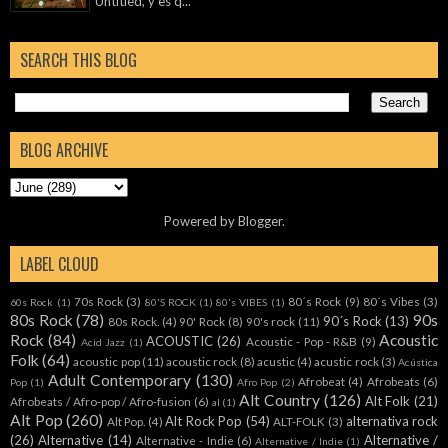
Untitled, y es q...
SEARCH THIS BLOG
BLOG ARCHIVE
Powered by
Blogger
.
LABEL CLOUD
70s Rock
(3)
80´s Rock
(9)
80´s Vibes
(3)
60s Rock
(1)
80'S ROCK
(1)
80's VIBES
(1)
80s Rock
(78)
90s
90´s Rock
(13)
80s Rock.
(4)
90' Rock
(8)
90's rock
(11)
Rock
(84)
Acoustic
ACOUSTIC
(26)
Acoustic - Pop - R&B
(9)
Acid Jazz
(1)
Folk
(64)
acoustic pop
(11)
acoustic rock
(8)
acustic
(4)
acustic rock
(3)
Acústica
Adult Contemporary
(130)
Afrobeat
(4)
Afrobeats
(6)
Pop
(1)
Afro Pop
(2)
Alt Country
(126)
Alt Folk
(21)
Afrobeats / Afro-pop / Afro-fusion
(6)
al
(1)
Alt Pop
(260)
Alt Rock Pop
(54)
alternativa rock
Alt Pop.
(4)
ALT-FOLK
(3)
(26)
Alternative
(14)
Alternative /
Alternative - Indie
(6)
Alternative / Indie
(1)