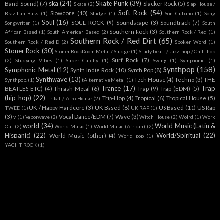
ska
(24)
Skate Punk
(39)
Band Sound)
(7)
Slacker Rock
(5)
Skate
(2)
Slap House /
Soft Rock
(54)
Slowcore
(10)
Brazilian Bass
(1)
Sludge
(1)
Son Cubano
(1)
Song
Soul
(16)
SOUL ROCK
(9)
Soundscape
(3)
Soundtrack
(7)
Songwriter
(1)
South
Southern Rock
(3)
African Based
(1)
South American Based
(2)
Southern Rock / Red
(1)
Southern Rock / Red Dirt
(65)
Southern Rock / Red D
(2)
Spoken Word
(1)
Stoner Rock
(30)
Stoner RockDoom Metal / Sludge
(1)
Study beats / Jazz-hop / Chill-hop
Surf Rock
(7)
(2)
Studying Vibes
(1)
Super Catchy
(1)
Swing
(1)
Symphonic
(1)
Synthpop
(158)
Symphonic Metal
(12)
Synth Indie Rock
(10)
Synth Pop
(8)
Synthwave
(13)
Tech House
(4)
Techno
(3)
THE
Synthpop.
(1)
tAlternative Metal
(1)
Trance
(17)
Trap
BEATLES ETC)
(4)
Thrash Metal
(6)
Trap
(9)
Trap (EDM)
(5)
(hip-hop)
(22)
Trip-Hop
(4)
Tropical
(6)
Tropical House
(5)
Tribal / Afro House
(2)
UK / Happy Hardcore
(3)
UK Based
(8)
US Based
(11)
US Rap
TWEE
(1)
UK RAP
(1)
(3)
Vocal Dance/EDM
(7)
Wave
(3)
v
(1)
Vaporwave
(2)
Witch House
(2)
Wolrd
(1)
Work
world
(34)
World Music (Latin &
Out
(2)
World Music
(1)
World Music (African)
(2)
Hispanic)
(22)
World/Spiritual
(22)
World Music (other)
(4)
World pop
(1)
YACHT ROCK
(1)