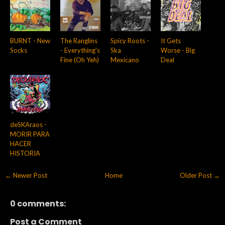
BURNT - New
The Ranglins
Spicy Roots -
It Gets
Socks
- Everything's
Ska
Worse - Big
Fine (Oh Yeh)
Mexicano
Deal
deSKAraos -
MORIR PARA
HACER
HISTORIA
← Newer Post
Home
Older Post →
0 comments:
Post a Comment