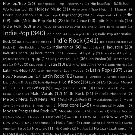
Hip-hop/Rap
(56)
Hip-hop/Rap - R&B/Soul -
Hip-hop/Rap - Pop - Rock/Punk
(1)
Holiday Music
(31)
World/Spiritual
(3)
House
(9)
Horrorcore / Trap Metal
(2)
Indie
House (Old-school)
(10)
hyperpop
(8)
hyper pop
(1)
IDM
(1)
independet rock
(2)
(29)
Indie (Melodic Pop Rock)
(23)
Indie Dance
(23)
Indie Electronic
(15)
Indie Folk
(60)
INDIE FOLK SINGER-SONGWRITER BAND (Soft Band Sound)
(1)
Indie Pop
(340)
indie pop.
(4)
Indie Pop. Alternative
Indie Pop. Alt Pop
(1)
Indie Rock
(541)
Rock
(3)
Indie R&BSlap House
(1)
Indie Rock Alternative
Indietronica
(50)
Industrial
(20)
Rock
(1)
Indie RockIndie Pop
(1)
indietrónica
(1)
Industrial Metal
(4)
instrumental
(11)
Instrumental Hip-Hop
(2)
International Hip-Hop
J-pop
(17)
Jazz
(36)
Jazz Fusion
(6)
(2)
Irish Based
(1)
Jangle Pop
(2)
Jazz Pop
(2)
K
Latin
(13)
K-Pop
(5)
pop
(1)
Krautrock
(2)
LATIN ALTERNATIVE POP
(1)
Latin Hip Hop
(1)
Latin Pop
(187)
Latin Hip-Hop
(37)
Latin
Latin House
(5)
Latín Hip-Hop
(1)
Latin Rock
(82)
Pop / Reggaeton
(17)
Latino
(1)
Leftfield
(2)
Leftfield Bass
(2)
Lo-fi Rock
(16)
Light Drum & Bass
(3)
Lofi
(5)
LOFI (Guitar Music)
Lo-fi Hip-Hop
(1)
(3)
Lofi Pop
(5)
LOVE SONG
(3)
Lofi Hip-Hop
(2)
Lounge
(2)
LT ROCK POP
(1)
Mainline
Male Vocals
(12)
Math Rock
(21)
Melodic Hardcore
(7)
Drum & Bass
(2)
Melodic Metal
(39)
Metal
(41)
Metal - Rock/Punk
(3)
Metal alternativo
(2)
Metal
Metalcore
(145)
Modern
(3)
Core
(2)
Metal Pop
(1)
metal rock
(2)
Midtempo
(2)
Modern Progressive Rock
(47)
Moombahton
(3)
Motivational
(1)
Música Popular
New wave
(52)
Neo-Soul
(7)
NEW AGE
(4)
(1)
Neo / Modern Classical
(1)
neofolk
(1)
Noise Rock
(7)
NEW WAVE (Think The Smiths)
(1)
Nordic Based
(1)
Norteño
(1)
North
Nostalgic
(11)
Nu Jazz / Jazztronica
(4)
American Based
(1)
Nu Cumbia
(2)
Nu Jazz
(1)
Nu Metal
(4)
Nu-disco
(3)
Old-school Hip-Hop
(1)
Pdychedelic Rock
(1)
Peak / Driving