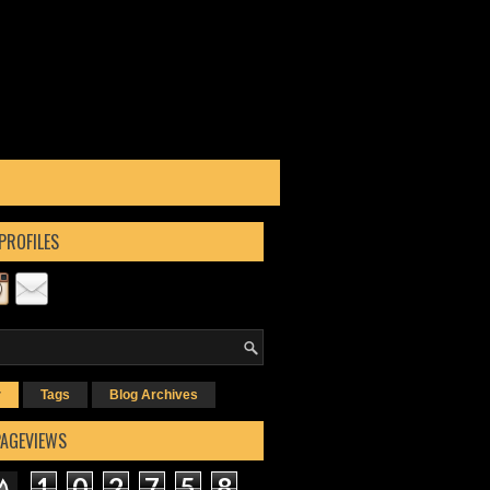
PROFILES
r
Tags
Blog Archives
PAGEVIEWS
1
0
2
7
5
8