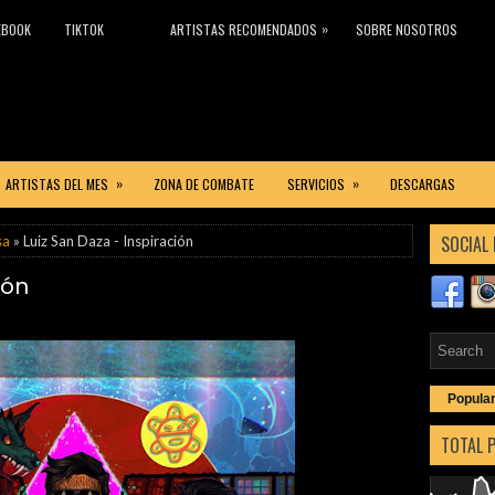
»
EBOOK
TIKTOK
ARTISTAS RECOMENDADOS
SOBRE NOSOTROS
»
»
ARTISTAS DEL MES
ZONA DE COMBATE
SERVICIOS
DESCARGAS
SOCIAL 
sa
» Luiz San Daza - Inspiración
ión
Popula
TOTAL 