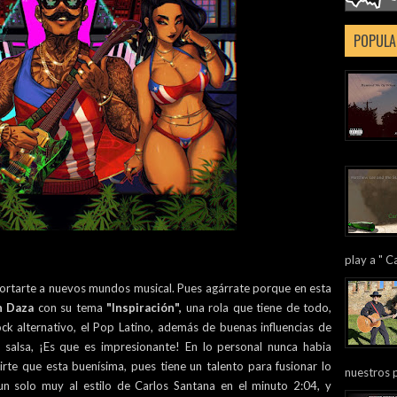
POPULA
play a " Ca
tarte a nuevos mundos musical. Pues agárrate porque en esta
n Daza
con su tema
"Inspiración",
una rola que tiene de todo,
k alternativo, el Pop Latino, además de buenas influencias de
salsa, ¡Es que es impresionante! En lo personal nunca habia
rte que esta buenísima, pues tiene un talento para fusionar lo
nuestros 
n solo muy al estilo de Carlos Santana en el minuto 2:04, y