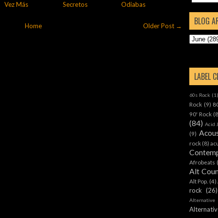
Vez Más
Secretos
Odiabas
BLOG A
Home
Older Post →
LABEL 
60s Rock
(1
Rock
(9)
8
90' Rock
(
(84)
Acid 
Acous
(9)
rock
(8)
ac
Contemp
Afrobeats
Alt Cou
Alt Pop.
(4)
rock
(26)
Alternative
Alternat