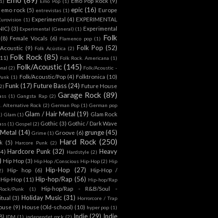
Emo Pop Rock
(9)
1)
Emo Pop
(1)
epic
(16)
emo rock
(5)
Europe
entrevistas
(1)
Experimental
(4)
EXPERIMENTAL
Eurovision
(1)
NIC)
(3)
Experimental
Experimental (General)
(1)
Folk
(8)
Female Vocals
(6)
Flamenco pop
(1)
Folk Pop
(52)
 Acoustic
(9)
Folk Acústica
(2)
Folk Rock
(85)
(11)
Folk Rock. Americana
(1)
Folk/Acoustic
(145)
onal
(2)
Folk/Acoustic -
Folk/Acoustic/Pop
(4)
Folktronica
(10)
Punk
(1)
Funk
(17)
Future Bass
(24)
Future House
2)
Garage Rock
(89)
ass
(1)
Gangsta Rap
(2)
. Alternative Rock
(2)
German Pop
(1)
German pop
Glam / Hair Metal
(19)
Glam Rock
1)
Glam
(1)
Gothic
(3)
Gothic / Dark Wave
ass
(1)
Gospel
(2)
 Metal
(14)
grunge
(45)
Groove
(6)
Grime
(1)
Hard Rock
(250)
k
(5)
Harcore Punk
(2)
Hardcore Punk
(32)
Heavy
(4)
Hardstyle
(2)
)
Hip Hop
(3)
Hip Hop /Conscious Hip-Hop
(2)
Hip
Hip-Hop
(27)
Hip- hop
(6)
Hip-Hop /
2)
Hip-hop/Rap
(56)
 Hip-Hop
(11)
Hip-hop/Rap
Hip-hop/Rap - R&B/Soul -
ock/Punk
(1)
Holiday Music
(31)
itual
(3)
Horrorcore / Trap
ouse
(9)
House (Old-school)
(10)
hyper pop
(1)
Indie
(29)
Indie
8)
IDM
(1)
independet rock
(2)