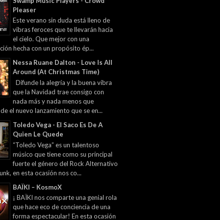
Swamp Music Players - Crowd
Pleaser
Este verano sin duda está lleno de
vibras feroces que te llevarán hacia
el cielo. Que mejor con una
ción hecha con un propósito ép...
Nessa Ruane Dalton - Love Is All
Around (At Christmas Time)
Difunde la alegría y la buena vibra
que la Navidad trae consigo con
nada más y nada menos que
 de el nuevo lanzamiento que se en...
Toledo Vega - El Saco Es De A
Quien Le Quede
“Toledo Vega” es un talentoso
músico que tiene como su principal
fuerte el género del Rock Alternativo
unk, en esta ocasión nos co...
BAÏKI – KosmoX
¡ BAÏKI nos comparte una genial rola
que hace eco de conciencia de una
forma espectacular! En esta ocasión