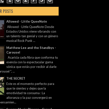
R POSTS
Allowed - Little QueeNotn
Allowed - Little QueeNotn Desde
Estados Unidos viene vibrando con
un talento tan genial y con un género
musical Rock Punk ...
Matthew Lee and the Standbys -
Carousel
Acaricia cada fibra que conforma tu
esencia con la espectacular gama
sónica que estás por recibir al darle
rousel ", ...
THE SECRET
Este es el momento perfecto para
que te sientes y dejes que la
emotividad te consuma : La
añoranza y la paz convergerá en
pensamien...