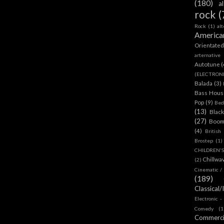
(180)
a
rock
(
Rock
(1)
al
America
Orientate
arternative
Autotune
(
(ELECTRON
Balada
(3)
Bass House
Pop
(9)
Bed
(13)
Blac
(27)
Boom
(4)
British
Brostep
(1)
CHILDREN'
Chillwa
(2)
Cinematic /
(189)
Classical/
Electronic -
Comedy
(1
Commerc