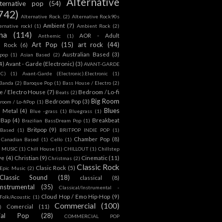
Alternative
lternative pop
(54)
742)
Alternative Rock.
(2)
Alternative Rock90s
Ambient
(7)
ternative rockl
(1)
Ambient Rock
(2)
na
(114)
AOR - Adult
Anthemic
(1)
Art Pop
(15)
art rock
(44)
d Rock
(6)
Australian Based
(3)
 pop
(1)
Asian Based
(2)
4)
Avant - Garde (Electronic)
(3)
AVANT-GARDE
IC)
(1)
Avant-Garde (Electronic).Electronic
(1)
Banda
(2)
Baroque Pop
(1)
Bass House / Electro
(2)
 / Electro House
(7)
Bedroom / Lo-fi
Beats
(2)
Big Room
Bedroom Pop
(3)
room / Lo-fiPop
(1)
Blues
k Metal
(4)
Blue -grass
(1)
Bluegrass
(1)
Bap
(4)
Breakbeat
Brazilian BassDream Pop
(1)
Britpop
(9)
 Based
(1)
BRITPOP INDIE POP
(1)
Chamber Pop
(8)
Canadian Based
(1)
Cello
(1)
S MUSIC
(1)
Chill House
(1)
CHILLOUT
(1)
Chillstep
ve
(4)
Christian
(9)
Cinematic
(11)
Christmas
(2)
Classic Rock
Clasic Rock
(5)
 Epic Music
(2)
Classic Sound
(18)
classical
(8)
Instrumental
(35)
Classical/Instrumental -
Cloud Hop / Emo Hip-Hop
(9)
 Folk/Acoustic
(1)
Commercial
(100)
Comercial
(11)
)
ial Pop
(28)
COMMERCIAL POP