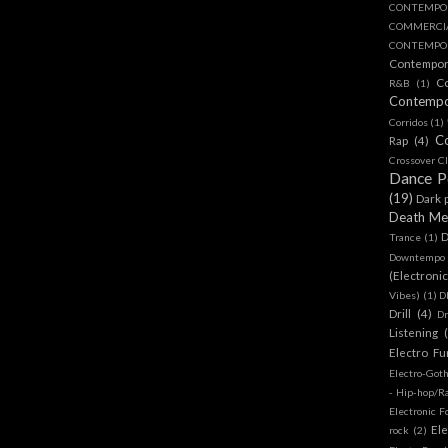
CONTEMPO
COMMERC
CONTEMPOR
Contempo
C
R&B
(1)
Contemp
Corridos
(1)
C
Rap
(4)
Crossover Cl
Dance 
(19)
Dark 
Death Me
D
Trance
(1)
Downtempo
(Electroni
Vibes)
(1)
D
Drill
(4)
D
Listening
Electro Fu
Electro-Got
- Hip-hop/R
Electronic F
Ele
rock
(2)