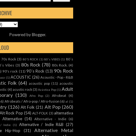
RCHIVE
Powered by
Blogger
.
CLOUD
70s Rock
(3)
80´s
)
80'S ROCK
(1)
80's VIBES
(1)
80s Rock
(78)
0´s Vibes
(3)
80s Rock.
(4)
90s Rock
90´s Rock
(13)
8)
90's rock
(11)
ACOUSTIC
(26)
Acoustic - Pop - R&B
Jazz
(1)
tic Folk
(64)
acoustic pop
(11)
acoustic
Adult
ustic
(4)
acustic rock
(3)
Acústica Pop
(1)
orary
(130)
Afrobeat
(4)
Afro Pop
(2)
(6)
Afrobeats / Afro-pop / Afro-fusion
(6)
al
(1)
ntry
(126)
Alt Pop
(260)
Alt Folk
(21)
Alt Rock Pop
(54)
alternativa
ALT-FOLK
(3)
Alternative
(14)
Alternative - Indie
(6)
Alternative / Indie R&B
(27)
 / Indie
(1)
Alternative Metal
ive Hip-Hop
(31)