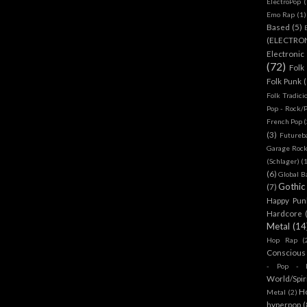
ElectroPop
(
Emo Rap
(1)
Based
(5)
(ELECTRO
Electronic
(72)
Folk
Folk Punk
Folk Tradici
Pop - Rock/
French Pop
(
(3)
Futureb
Garage Rock
(Schlager)
(
(6)
Global B
Gothic
(7)
Happy Pun
Hardcore
Metal
(14
Hop Rap
(
Conscious
- Pop - R
World/Spir
H
Metal
(2)
hyperpop
(