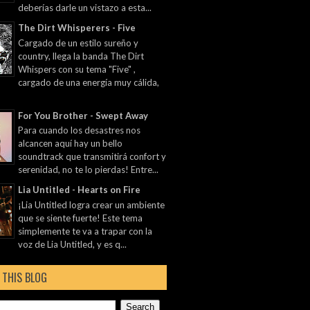
deberías darle un vistazo a esta...
The Dirt Whisperers - Five
Cargado de un estilo sureño y
country, llega la banda The Dirt
Whispers con su tema "Five" ,
cargado de una energía muy cálida,
For You Brother - Swept Away
Para cuando los desastres nos
alcancen aquí hay un bello
soundtrack que transmitirá confort y
serenidad, no te lo pierdas! Entre...
Lia Untitled - Hearts on Fire
¡Lia Untitled logra crear un ambiente
que se siente fuerte! Este tema
simplemente te va a trapar con la
voz de Lia Untitled, y es q...
 THIS BLOG