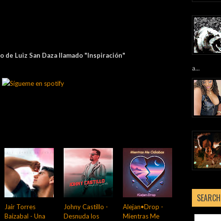
mo de Luiz San Daza llamado "Inspiración"
a...
SEARCH
Jair Torres
Johny Castillo -
Alejan•Drop -
Baizabal - Una
Desnuda los
Mientras Me