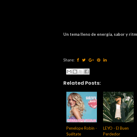
Un tema lleno de energía, sabor y rit
Share:
Related Posts:
Penelope Robin -
LEYO - El Buen
Suéltate
Perdedor