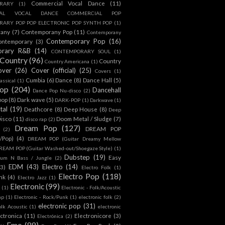
Commercial Vocal Dance
(11)
RARY
(1)
IAL VOCAL DANCE COMMERCIAL POP
ARY POP POP ELECTRONIC POP SYNTH POP
(1)
rany
(7)
Contemporany Pop
(11)
Contemporany
Contemporary Pop
(16)
ontemporary
(3)
orary R&B
(14)
CONTEMPORARY SOUL
(1)
Country
(96)
Country
Country Americana
(1)
over
(26)
Cover (official)
(25)
Covers
(1)
Cumbia
(6)
Dance
(8)
Dance Hall
(5)
assical
(1)
Pop
(204)
Dancehall
Dance Pop Nu-disco
(2)
pop
(8)
Dark wave
(5)
DARK-POP
(1)
Darkwave
(1)
tal
(19)
Deathcore
(8)
Deep House
(8)
Deep
isco
(11)
Doom Metal / Sludge
(7)
disco rap
(2)
Dream Pop
(127)
DREAM POP
(2)
c/Pop)
(4)
DREAM POP (Guitar Dreamy Mellow
REAM POP (Guitar Washed-out/Shoegaze Style)
(1)
Dubstep
(19)
Easy
rum N Bass / Jungle
(2)
EDM
(43)
Electro
(14)
(3)
Electro Folk
(1)
Electro Pop
(118)
nk
(4)
Electro Jazz
(1)
Electronic
(99)
h
(1)
Electronic - Folk/Acoustic
ap
(1)
Electronic - Rock/Punk
(1)
electronic folk
(2)
electronic pop
(31)
olk Acoustic
(1)
electronic
ctronica
(11)
Electronicore
(3)
Electrónica
(2)
Emo
(89)