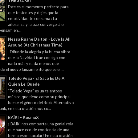
THE SECRET
Este es el momento perfecto para
que te sientes y dejes que la
emotividad te consuma : La
añoranza y la paz convergerá en
pensamien...
Nessa Ruane Dalton - Love Is All
Around (At Christmas Time)
Difunde la alegría y la buena vibra
que la Navidad trae consigo con
nada más y nada menos que
 de el nuevo lanzamiento que se en...
Toledo Vega - El Saco Es De A
Quien Le Quede
“Toledo Vega” es un talentoso
músico que tiene como su principal
fuerte el género del Rock Alternativo
unk, en esta ocasión nos co...
BAÏKI – KosmoX
¡ BAÏKI nos comparte una genial rola
que hace eco de conciencia de una
forma espectacular! En esta ocasión