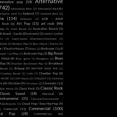
Alternative
lternative pop
(54)
742)
Alternative Rock.
(2)
Alternative Rock90s
Ambient
(7)
ternative rockl
(1)
Ambient Rock
(2)
na
(114)
AOR - Adult
Anthemic
(1)
Art Pop
(15)
art rock
(44)
d Rock
(6)
Australian Based
(3)
 pop
(1)
Asian Based
(2)
4)
Avant - Garde (Electronic)
(3)
AVANT-GARDE
IC)
(1)
Avant-Garde (Electronic).Electronic
(1)
Banda
(2)
Baroque Pop
(1)
Bass House / Electro
(2)
 / Electro House
(7)
Bedroom / Lo-fi
Beats
(2)
Big Room
Bedroom Pop
(3)
room / Lo-fiPop
(1)
Blues
k Metal
(4)
Blue -grass
(1)
Bluegrass
(1)
Bap
(4)
Breakbeat
Brazilian BassDream Pop
(1)
Britpop
(9)
 Based
(1)
BRITPOP INDIE POP
(1)
Chamber Pop
(8)
Canadian Based
(1)
Cello
(1)
S MUSIC
(1)
Chill House
(1)
CHILLOUT
(1)
Chillstep
ve
(4)
Christian
(9)
Cinematic
(11)
Christmas
(2)
Classic Rock
Clasic Rock
(5)
 Epic Music
(2)
Classic Sound
(18)
classical
(8)
Instrumental
(35)
Classical/Instrumental -
Cloud Hop / Emo Hip-Hop
(9)
 Folk/Acoustic
(1)
Commercial
(100)
Comercial
(11)
)
ial Pop
(28)
COMMERCIAL POP