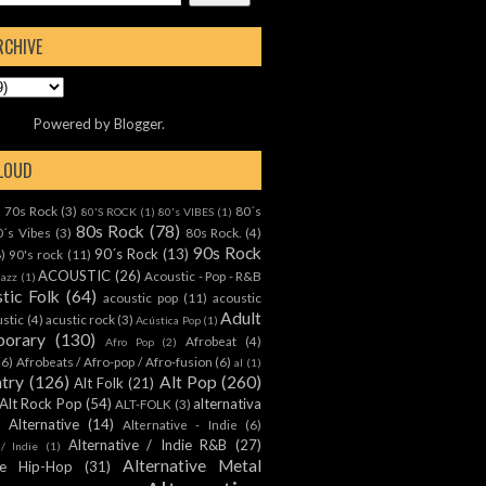
RCHIVE
Powered by
Blogger
.
CLOUD
70s Rock
(3)
80´s
)
80'S ROCK
(1)
80's VIBES
(1)
80s Rock
(78)
0´s Vibes
(3)
80s Rock.
(4)
90s Rock
90´s Rock
(13)
8)
90's rock
(11)
ACOUSTIC
(26)
Acoustic - Pop - R&B
Jazz
(1)
tic Folk
(64)
acoustic pop
(11)
acoustic
Adult
ustic
(4)
acustic rock
(3)
Acústica Pop
(1)
orary
(130)
Afrobeat
(4)
Afro Pop
(2)
(6)
Afrobeats / Afro-pop / Afro-fusion
(6)
al
(1)
ntry
(126)
Alt Pop
(260)
Alt Folk
(21)
Alt Rock Pop
(54)
alternativa
ALT-FOLK
(3)
Alternative
(14)
Alternative - Indie
(6)
Alternative / Indie R&B
(27)
 / Indie
(1)
Alternative Metal
ive Hip-Hop
(31)