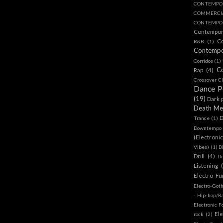
CONTEMPO
COMMERC
CONTEMPOR
Contempo
C
R&B
(1)
Contemp
Corridos
(1)
C
Rap
(4)
Crossover Cl
Dance 
(19)
Dark 
Death Me
D
Trance
(1)
Downtempo
(Electroni
Vibes)
(1)
D
Drill
(4)
D
Listening
Electro Fu
Electro-Got
- Hip-hop/R
Electronic F
Ele
rock
(2)