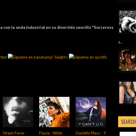
 con la onda industrial en su divertido sencillo "Sorceress
a...
SEARCH
Street Fever -
Flavia - Wide
Daniella Mass - Y