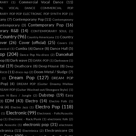
Commercial Vocal Dance
(11)
RARY
(1)
IAL VOCAL DANCE COMMERCIAL POP
ARY POP POP ELECTRONIC POP SYNTH POP
(1)
rany
(7)
Contemporany Pop
(11)
Contemporany
Contemporary Pop
(16)
ontemporary
(3)
orary R&B
(14)
CONTEMPORARY SOUL
(1)
Country
(96)
Country
Country Americana
(1)
over
(26)
Cover (official)
(25)
Covers
(1)
Cumbia
(6)
Dance
(8)
Dance Hall
(5)
assical
(1)
Pop
(204)
Dancehall
Dance Pop Nu-disco
(2)
pop
(8)
Dark wave
(5)
DARK-POP
(1)
Darkwave
(1)
tal
(19)
Deathcore
(8)
Deep House
(8)
Deep
isco
(11)
Doom Metal / Sludge
(7)
disco rap
(2)
Dream Pop
(127)
DREAM POP
(2)
c/Pop)
(4)
DREAM POP (Guitar Dreamy Mellow
REAM POP (Guitar Washed-out/Shoegaze Style)
(1)
Dubstep
(19)
Easy
rum N Bass / Jungle
(2)
EDM
(43)
Electro
(14)
(3)
Electro Folk
(1)
Electro Pop
(118)
nk
(4)
Electro Jazz
(1)
Electronic
(99)
h
(1)
Electronic - Folk/Acoustic
ap
(1)
Electronic - Rock/Punk
(1)
electronic folk
(2)
electronic pop
(31)
olk Acoustic
(1)
electronic
ctronica
(11)
Electronicore
(3)
Electrónica
(2)
Emo
(89)