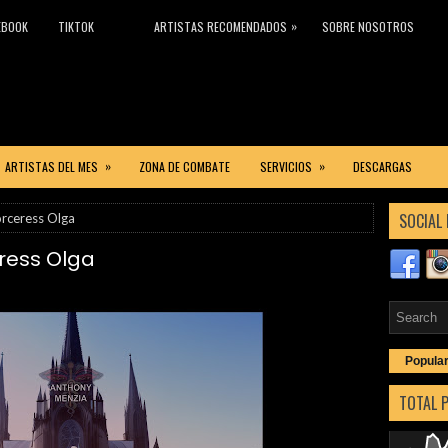
»
EBOOK
TIKTOK
ARTISTAS RECOMENDADOS
SOBRE NOSOTROS
»
»
ARTISTAS DEL MES
ZONA DE COMBATE
SERVICIOS
DESCARGAS
SOCIAL 
orceress Olga
ress Olga
Popula
TOTAL 