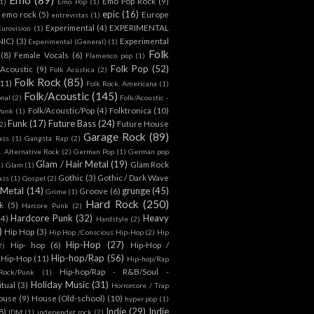
Emo Pop Rock
(9)
1)
Emo Pop
(1)
epic
(16)
emo rock
(5)
Europe
entrevistas
(1)
Experimental
(4)
EXPERIMENTAL
Eurovision
(1)
NIC)
(3)
Experimental
Experimental (General)
(1)
Folk
(8)
Female Vocals
(6)
Flamenco pop
(1)
Folk Pop
(52)
 Acoustic
(9)
Folk Acústica
(2)
Folk Rock
(85)
(11)
Folk Rock. Americana
(1)
Folk/Acoustic
(145)
onal
(2)
Folk/Acoustic -
Folk/Acoustic/Pop
(4)
Folktronica
(10)
Punk
(1)
Funk
(17)
Future Bass
(24)
Future House
2)
Garage Rock
(89)
ass
(1)
Gangsta Rap
(2)
. Alternative Rock
(2)
German Pop
(1)
German pop
Glam / Hair Metal
(19)
Glam Rock
1)
Glam
(1)
Gothic
(3)
Gothic / Dark Wave
ass
(1)
Gospel
(2)
 Metal
(14)
grunge
(45)
Groove
(6)
Grime
(1)
Hard Rock
(250)
k
(5)
Harcore Punk
(2)
Hardcore Punk
(32)
Heavy
(4)
Hardstyle
(2)
)
Hip Hop
(3)
Hip Hop /Conscious Hip-Hop
(2)
Hip
Hip-Hop
(27)
Hip- hop
(6)
Hip-Hop /
2)
Hip-hop/Rap
(56)
 Hip-Hop
(11)
Hip-hop/Rap
Hip-hop/Rap - R&B/Soul -
ock/Punk
(1)
Holiday Music
(31)
itual
(3)
Horrorcore / Trap
ouse
(9)
House (Old-school)
(10)
hyper pop
(1)
Indie
(29)
Indie
8)
IDM
(1)
independet rock
(2)