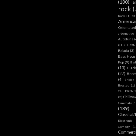
(180)
a
rock
(
Rock
(1)
al
America
Orientate
arternative
Autotune
(
(ELECTRON
Balada
(3)
Bass House
Pop
(9)
Bed
(13)
Blac
(27)
Boom
(4)
British
Brostep
(1)
CHILDREN'
Chillwa
(2)
Cinematic /
(189)
Classical/
Electronic -
Comedy
(1
Commerc