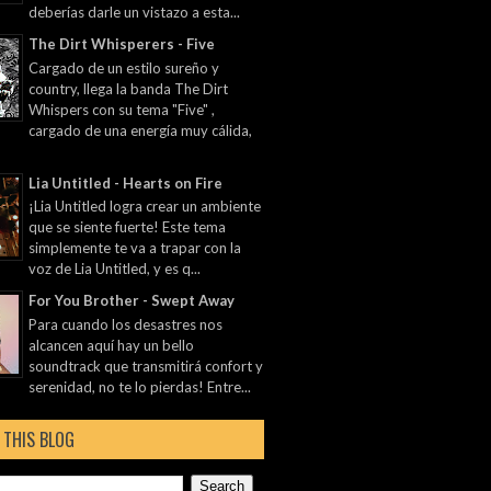
deberías darle un vistazo a esta...
The Dirt Whisperers - Five
Cargado de un estilo sureño y
country, llega la banda The Dirt
Whispers con su tema "Five" ,
cargado de una energía muy cálida,
Lia Untitled - Hearts on Fire
¡Lia Untitled logra crear un ambiente
que se siente fuerte! Este tema
simplemente te va a trapar con la
voz de Lia Untitled, y es q...
For You Brother - Swept Away
Para cuando los desastres nos
alcancen aquí hay un bello
soundtrack que transmitirá confort y
serenidad, no te lo pierdas! Entre...
 THIS BLOG