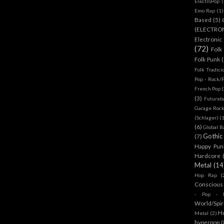
ElectroPop
(
Emo Rap
(1)
Based
(5)
(ELECTRO
Electronic
(72)
Folk
Folk Punk
Folk Tradici
Pop - Rock/
French Pop
(
(3)
Futureb
Garage Rock
(Schlager)
(
(6)
Global B
Gothic
(7)
Happy Pun
Hardcore
Metal
(14
Hop Rap
(
Conscious
- Pop - R
World/Spir
H
Metal
(2)
hyperpop
(