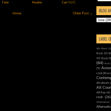
Fate
Awake
Can´t U C
BLOG A
Home
Older Post →
LABEL 
60s Rock
(1
Rock
(9)
8
90' Rock
(
(84)
Acid 
Acous
(9)
rock
(8)
ac
Contemp
Afrobeats
Alt Cou
Alt Pop.
(4)
rock
(26)
Alternative
Alternat