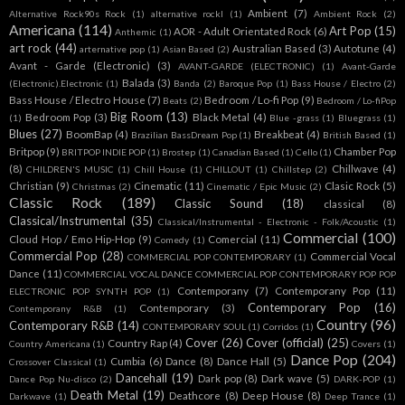
Ambient
(7)
Alternative Rock90s Rock
(1)
alternative rockl
(1)
Ambient Rock
(2)
Americana
(114)
Art Pop
(15)
AOR - Adult Orientated Rock
(6)
Anthemic
(1)
art rock
(44)
Australian Based
(3)
Autotune
(4)
arternative pop
(1)
Asian Based
(2)
Avant - Garde (Electronic)
(3)
AVANT-GARDE (ELECTRONIC)
(1)
Avant-Garde
Balada
(3)
(Electronic).Electronic
(1)
Banda
(2)
Baroque Pop
(1)
Bass House / Electro
(2)
Bass House / Electro House
(7)
Bedroom / Lo-fi Pop
(9)
Beats
(2)
Bedroom / Lo-fiPop
Big Room
(13)
Bedroom Pop
(3)
Black Metal
(4)
(1)
Blue -grass
(1)
Bluegrass
(1)
Blues
(27)
BoomBap
(4)
Breakbeat
(4)
Brazilian BassDream Pop
(1)
British Based
(1)
Britpop
(9)
Chamber Pop
BRITPOP INDIE POP
(1)
Brostep
(1)
Canadian Based
(1)
Cello
(1)
(8)
Chillwave
(4)
CHILDREN'S MUSIC
(1)
Chill House
(1)
CHILLOUT
(1)
Chillstep
(2)
Christian
(9)
Cinematic
(11)
Clasic Rock
(5)
Christmas
(2)
Cinematic / Epic Music
(2)
Classic Rock
(189)
Classic Sound
(18)
classical
(8)
Classical/Instrumental
(35)
Classical/Instrumental - Electronic - Folk/Acoustic
(1)
Commercial
(100)
Cloud Hop / Emo Hip-Hop
(9)
Comercial
(11)
Comedy
(1)
Commercial Pop
(28)
Commercial Vocal
COMMERCIAL POP CONTEMPORARY
(1)
Dance
(11)
COMMERCIAL VOCAL DANCE COMMERCIAL POP CONTEMPORARY POP POP
Contemporany
(7)
Contemporany Pop
(11)
ELECTRONIC POP SYNTH POP
(1)
Contemporary Pop
(16)
Contemporary
(3)
Contemporany R&B
(1)
Country
(96)
Contemporary R&B
(14)
CONTEMPORARY SOUL
(1)
Corridos
(1)
Cover
(26)
Cover (official)
(25)
Country Rap
(4)
Country Americana
(1)
Covers
(1)
Dance Pop
(204)
Cumbia
(6)
Dance
(8)
Dance Hall
(5)
Crossover Classical
(1)
Dancehall
(19)
Dark pop
(8)
Dark wave
(5)
Dance Pop Nu-disco
(2)
DARK-POP
(1)
Death Metal
(19)
Deathcore
(8)
Deep House
(8)
Darkwave
(1)
Deep Trance
(1)