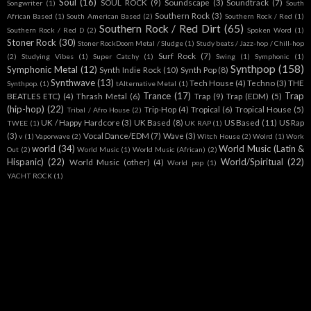
Soul
(16)
SOUL ROCK
(9)
Soundscape
(3)
Soundtrack
(7)
Songwriter
(1)
South
Southern Rock
(3)
African Based
(1)
South American Based
(2)
Southern Rock / Red
(1)
Southern Rock / Red Dirt
(65)
Southern Rock / Red D
(2)
Spoken Word
(1)
Stoner Rock
(30)
Stoner RockDoom Metal / Sludge
(1)
Study beats / Jazz-hop / Chill-hop
Surf Rock
(7)
(2)
Studying Vibes
(1)
Super Catchy
(1)
Swing
(1)
Symphonic
(1)
Synthpop
(158)
Symphonic Metal
(12)
Synth Indie Rock
(10)
Synth Pop
(8)
Synthwave
(13)
Tech House
(4)
Techno
(3)
THE
Synthpop.
(1)
tAlternative Metal
(1)
Trance
(17)
Trap
BEATLES ETC)
(4)
Thrash Metal
(6)
Trap
(9)
Trap (EDM)
(5)
(hip-hop)
(22)
Trip-Hop
(4)
Tropical
(6)
Tropical House
(5)
Tribal / Afro House
(2)
UK / Happy Hardcore
(3)
UK Based
(8)
US Based
(11)
US Rap
TWEE
(1)
UK RAP
(1)
(3)
Vocal Dance/EDM
(7)
Wave
(3)
v
(1)
Vaporwave
(2)
Witch House
(2)
Wolrd
(1)
Work
world
(34)
World Music (Latin &
Out
(2)
World Music
(1)
World Music (African)
(2)
Hispanic)
(22)
World/Spiritual
(22)
World Music (other)
(4)
World pop
(1)
YACHT ROCK
(1)