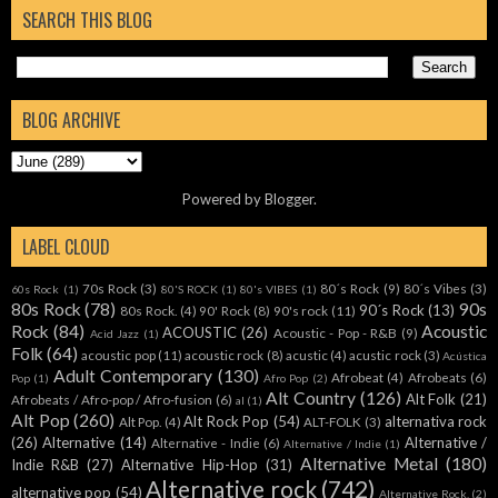
SEARCH THIS BLOG
BLOG ARCHIVE
Powered by
Blogger
.
LABEL CLOUD
70s Rock
(3)
80´s Rock
(9)
80´s Vibes
(3)
60s Rock
(1)
80'S ROCK
(1)
80's VIBES
(1)
80s Rock
(78)
90s
90´s Rock
(13)
80s Rock.
(4)
90' Rock
(8)
90's rock
(11)
Rock
(84)
Acoustic
ACOUSTIC
(26)
Acoustic - Pop - R&B
(9)
Acid Jazz
(1)
Folk
(64)
acoustic pop
(11)
acoustic rock
(8)
acustic
(4)
acustic rock
(3)
Acústica
Adult Contemporary
(130)
Afrobeat
(4)
Afrobeats
(6)
Pop
(1)
Afro Pop
(2)
Alt Country
(126)
Alt Folk
(21)
Afrobeats / Afro-pop / Afro-fusion
(6)
al
(1)
Alt Pop
(260)
Alt Rock Pop
(54)
alternativa rock
Alt Pop.
(4)
ALT-FOLK
(3)
(26)
Alternative
(14)
Alternative /
Alternative - Indie
(6)
Alternative / Indie
(1)
Alternative Metal
(180)
Indie R&B
(27)
Alternative Hip-Hop
(31)
Alternative rock
(742)
alternative pop
(54)
Alternative Rock.
(2)