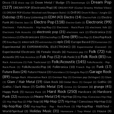
Dream Pop
Disco
(11)
Doom Metal / Sludge
(7)
disco rap
(2)
Downtempo
(2)
(127)
DREAM POP (Electronic/Pop)
(4)
DREAM POP (Guitar Dreamy Mellow Vibes)
Drill
(4)
(1)
DREAM POP (Guitar Washed-out/Shoegaze Style)
(1)
Drum N Bass / Jungle
(2)
Dubstep
(19)
EDM
(43)
Electro
(14)
Easy Listening
(3)
Electro
Electro Folk
(1)
Electro Pop
(118)
Electronic
(99)
Funk
(4)
Electro Jazz
(1)
Electro-Goth
(1)
Electronic - Folk/Acoustic - Hip-hop/Rap
(1)
Electronic - Rock/Punk
(1)
electronic folk
(2)
electronic pop
(31)
Electronica
(11)
Electronic Folk Acoustic
(1)
electronic rock
(2)
Emo
(89)
Electronicore
(3)
Emo Pop Rock
Electrónica
(2)
ElectroPop
(1)
Emo Pop
(1)
epic
(16)
(9)
emo rock
(5)
Europe Based
(5)
Emo Rap
(1)
entrevistas
(1)
Eurovision
(1)
Experimental
(4)
EXPERIMENTAL (ELECTRONIC)
(3)
Experimental (General)
(1)
Folk
(72)
Experimental Electronic
(8)
Female Vocals
(6)
Folk
Flamenco pop
(1)
Folk Rock
(85)
Folk Pop
(52)
Acoustic
(9)
Folk Punk
(11)
Folk Acústica
(2)
Folk
Folk/Acoustic
(145)
Rock. Americana
(1)
Folk Tradicional
(2)
Folk/Acoustic - Pop -
Funk
(17)
Folk/Acoustic/Pop
(4)
Folktronica
(10)
Rock/Punk
(1)
French Pop
(2)
Garage Rock
Future Bass
(24)
Future House
(3)
Futurebass
(1)
Gangsta Rap
(2)
(89)
Garage Rock. Alternative Rock
(2)
German Pop
(1)
German pop (Schlager)
(1)
Glam
Glam / Hair Metal
(19)
Glam Rock
(6)
Gothic
(3)
(1)
Global Bass
(1)
Gospel
(2)
Gothic Metal
(14)
grunge
(45)
Gothic / Dark Wave
(7)
Groove
(6)
Grime
(1)
Hard Rock
(250)
Hardcore
Happy Punk
(5)
Hardcore
(4)
Harcore Punk
(2)
Punk
(32)
Heavy Metal
(14)
Hip Hop
(3)
Hardstyle
(2)
Hip Hop /Conscious Hip-Hop
Hip-Hop
(27)
Hip- hop
(6)
Hip-Hop / Conscious Hip-Hop
(11)
(2)
Hip Hop Rap
(2)
Hip-hop/Rap
(56)
Hip-hop/Rap - R&B/Soul -
Hip-hop/Rap - Pop - Rock/Punk
(1)
Holiday Music
(31)
World/Spiritual
(3)
House
(9)
Horrorcore / Trap Metal
(2)