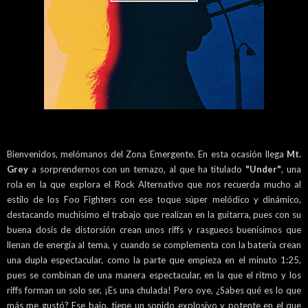
Bienvenidos, melómanos del Zona Emergente. En esta ocasión llega
Mt.
Grey
a sorprendernos con un temazo, al que ha titulado
"Under"
, una
rola en la que explora el Rock Alternativo que nos recuerda mucho al
estilo de los Foo Fighters con ese toque súper melódico y dinámico,
destacando muchísimo el trabajo que realizan en la guitarra, pues con su
buena dosis de distorsión crean unos riffs y rasgueos buenísimos que
llenan de energía al tema, y cuando se complementa con la batería crean
una dupla espectacular, como la parte que empieza en el minuto 1:25,
pues se combinan de una manera espectacular, en la que el ritmo y los
riffs forman un solo ser, ¡Es una chulada! Pero oye, ¿Sabes qué es lo que
más me gustó? Ese bajo, tiene un sonido explosivo y potente en el que