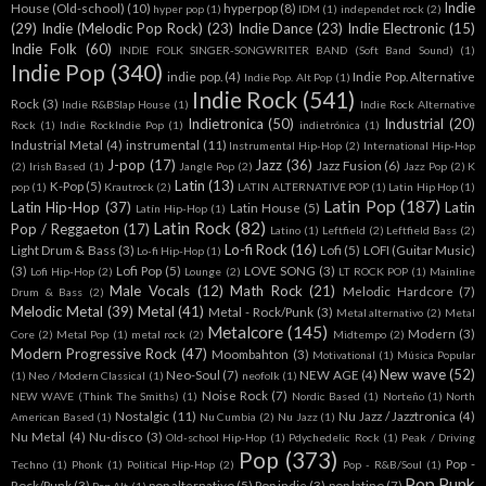
Indie
House (Old-school)
(10)
hyperpop
(8)
hyper pop
(1)
IDM
(1)
independet rock
(2)
(29)
Indie (Melodic Pop Rock)
(23)
Indie Dance
(23)
Indie Electronic
(15)
Indie Folk
(60)
INDIE FOLK SINGER-SONGWRITER BAND (Soft Band Sound)
(1)
Indie Pop
(340)
indie pop.
(4)
Indie Pop. Alternative
Indie Pop. Alt Pop
(1)
Indie Rock
(541)
Rock
(3)
Indie R&BSlap House
(1)
Indie Rock Alternative
Indietronica
(50)
Industrial
(20)
Rock
(1)
Indie RockIndie Pop
(1)
indietrónica
(1)
Industrial Metal
(4)
instrumental
(11)
Instrumental Hip-Hop
(2)
International Hip-Hop
J-pop
(17)
Jazz
(36)
Jazz Fusion
(6)
(2)
Irish Based
(1)
Jangle Pop
(2)
Jazz Pop
(2)
K
Latin
(13)
K-Pop
(5)
pop
(1)
Krautrock
(2)
LATIN ALTERNATIVE POP
(1)
Latin Hip Hop
(1)
Latin Pop
(187)
Latin Hip-Hop
(37)
Latin
Latin House
(5)
Latín Hip-Hop
(1)
Latin Rock
(82)
Pop / Reggaeton
(17)
Latino
(1)
Leftfield
(2)
Leftfield Bass
(2)
Lo-fi Rock
(16)
Light Drum & Bass
(3)
Lofi
(5)
LOFI (Guitar Music)
Lo-fi Hip-Hop
(1)
(3)
Lofi Pop
(5)
LOVE SONG
(3)
Lofi Hip-Hop
(2)
Lounge
(2)
LT ROCK POP
(1)
Mainline
Male Vocals
(12)
Math Rock
(21)
Melodic Hardcore
(7)
Drum & Bass
(2)
Melodic Metal
(39)
Metal
(41)
Metal - Rock/Punk
(3)
Metal alternativo
(2)
Metal
Metalcore
(145)
Modern
(3)
Core
(2)
Metal Pop
(1)
metal rock
(2)
Midtempo
(2)
Modern Progressive Rock
(47)
Moombahton
(3)
Motivational
(1)
Música Popular
New wave
(52)
Neo-Soul
(7)
NEW AGE
(4)
(1)
Neo / Modern Classical
(1)
neofolk
(1)
Noise Rock
(7)
NEW WAVE (Think The Smiths)
(1)
Nordic Based
(1)
Norteño
(1)
North
Nostalgic
(11)
Nu Jazz / Jazztronica
(4)
American Based
(1)
Nu Cumbia
(2)
Nu Jazz
(1)
Nu Metal
(4)
Nu-disco
(3)
Old-school Hip-Hop
(1)
Pdychedelic Rock
(1)
Peak / Driving
Pop
(373)
Pop -
Techno
(1)
Phonk
(1)
Political Hip-Hop
(2)
Pop - R&B/Soul
(1)
Pop Punk
Rock/Punk
(3)
pop alternativo
(5)
Pop indie
(3)
pop latino
(7)