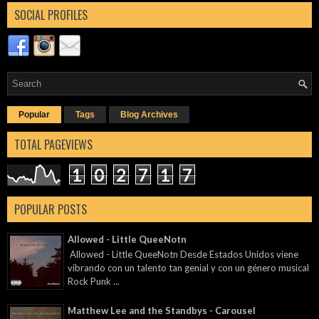
SOCIAL PROFILES
Popular
Tags
Blog Archives
TOTAL PAGEVIEWS
1
0
2
7
1
7
POPULAR POSTS
Allowed - Little QueeNotn
Allowed - Little QueeNotn Desde Estados Unidos viene
vibrando con un talento tan genial y con un género musical
Rock Punk ...
Matthew Lee and the Standbys - Carousel