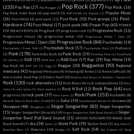
Pop Alt
(1)
Pop Rock
(377)
(233)
Pop Rap
(27)
Pop Rock.
(16)
Pop Reagge
(1)
Popular Music
Pop Rock. Indie Rock
(4)
pop world
(3)
POP-PUNK
(2)
Popular
(1)
Post-
(26)
Post Rock
(50)
Post-grunge
(26)
Post Metal
(4)
post punk
(11)
Hardcore
(74)
Post-Metal
(17)
post-punk
(48)
Power Pop
(60)
POWER
Progressive Rock
(12)
POP (BEACH BOYS
(4)
Prog Rock
(9)
progresive rock
(5)
Progressive House
(6)
progressive metal
(10)
Progressive Metal / Djen
(2)
Progressive Rock
(84)
Progressive Metal / Djent
(38)
Psychedelic
(14)
Psychedelic Rock
(57)
Psytrance
Psychedelic / Freak Folk
(2)
Psychedelyc Rock
(2)
Punk
(178)
Punk Rock
(19)
(3)
Punk Indie Rock
(4)
PunkPop Punk
(1)
PunkPunk
R&B
(19)
R&B/Soul
(57)
Rap
(29)
Rap Metal
(19)
(1)
Quieky
(1)
R&B Soul
(1)
Reggaeton
(90)
Reggae
(20)
Regional
Rap Rock
(4)
RAP UK
(1)
regg
(1)
mexicana
(42)
Regional Mexicano
(4)
Relaxing
(8)
Remix
(11)
Remix (official)
(4)
Retro Guitar Rock Pop
(11)
Retro Soul
(10)
Rhythm And Blues
(1)
Riddim / Tearout
(2)
Rock
(130)
rock alternativo
(15)
Rock Blues
(4)
rock independiente
(3)
Rock
Rock Pop
(64)
Rock N Roll
(12)
Rock
indie
(1)
rock latino
(1)
Rock modern
(1)
Rock/Punk
(253)
rock punk
(37)
progresivo
(6)
Rockabilly
(8)
Rock suave
(1)
Salsa
(14)
Screamo
(8)
RockAlt Pop
(1)
Rocks 80s
(1)
ROOTS
(1)
Scandinavian Based
(1)
Singer Songwriter
(83)
Shoegaze
(48)
Singer-Songwriter
Shoeghaze
(2)
(15)
Singer-
Singer-Songwriter (Acoustic)
(4)
Singer-Songwriter (Soft Band Sound)
(1)
Songwriter Band (Full Band Sound)
(15)
SINGER-SONGWRITER BAND (Soft
ska
(24)
Skate Punk
(39)
Band Sound)
(7)
Slacker Rock
(5)
Skate
(2)
Slap House /
Soft Rock
(54)
Slowcore
(10)
Brazilian Bass
(1)
Sludge
(1)
Son Cubano
(1)
Song