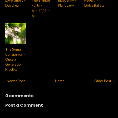
Love Ghost -
The Blanket
Bluepenny -
Hellerth -
Daydream
Forts -
Plant Lady
Dolce Ballata
☯︎♀☽◯☾♀
☯︎
The Somá
Conspiracy -
Once a
Generation
Prodigy
← Newer Post
Home
Older Post →
0 comments:
Post a Comment