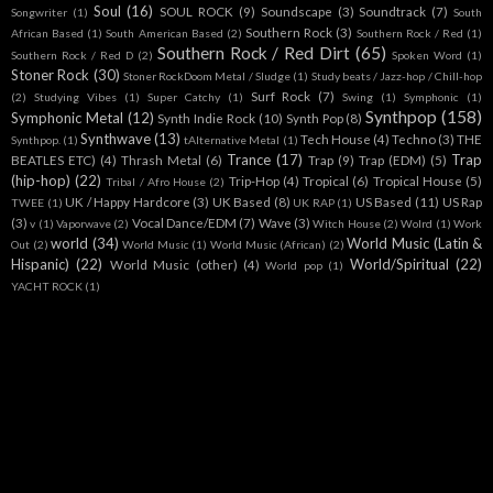
Soul
(16)
SOUL ROCK
(9)
Soundscape
(3)
Soundtrack
(7)
Songwriter
(1)
South
Southern Rock
(3)
African Based
(1)
South American Based
(2)
Southern Rock / Red
(1)
Southern Rock / Red Dirt
(65)
Southern Rock / Red D
(2)
Spoken Word
(1)
Stoner Rock
(30)
Stoner RockDoom Metal / Sludge
(1)
Study beats / Jazz-hop / Chill-hop
Surf Rock
(7)
(2)
Studying Vibes
(1)
Super Catchy
(1)
Swing
(1)
Symphonic
(1)
Synthpop
(158)
Symphonic Metal
(12)
Synth Indie Rock
(10)
Synth Pop
(8)
Synthwave
(13)
Tech House
(4)
Techno
(3)
THE
Synthpop.
(1)
tAlternative Metal
(1)
Trance
(17)
Trap
BEATLES ETC)
(4)
Thrash Metal
(6)
Trap
(9)
Trap (EDM)
(5)
(hip-hop)
(22)
Trip-Hop
(4)
Tropical
(6)
Tropical House
(5)
Tribal / Afro House
(2)
UK / Happy Hardcore
(3)
UK Based
(8)
US Based
(11)
US Rap
TWEE
(1)
UK RAP
(1)
(3)
Vocal Dance/EDM
(7)
Wave
(3)
v
(1)
Vaporwave
(2)
Witch House
(2)
Wolrd
(1)
Work
world
(34)
World Music (Latin &
Out
(2)
World Music
(1)
World Music (African)
(2)
Hispanic)
(22)
World/Spiritual
(22)
World Music (other)
(4)
World pop
(1)
YACHT ROCK
(1)