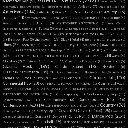
alternative pop
(54)
Alternative Rock.
(2)
Ambient
(7)
Alternative Rock90s Rock
(1)
alternative rockl
(1)
Ambient Rock
(2)
Americana
(114)
Art Pop
(15)
AOR - Adult Orientated Rock
(6)
Anthemic
(1)
art rock
(44)
Australian Based
(3)
Autotune
(4)
arternative pop
(1)
Asian Based
(2)
Avant - Garde (Electronic)
(3)
AVANT-GARDE (ELECTRONIC)
(1)
Avant-Garde
Balada
(3)
(Electronic).Electronic
(1)
Banda
(2)
Baroque Pop
(1)
Bass House / Electro
(2)
Bass House / Electro House
(7)
Bedroom / Lo-fi Pop
(9)
Beats
(2)
Bedroom / Lo-fiPop
Big Room
(13)
Bedroom Pop
(3)
Black Metal
(4)
(1)
Blue -grass
(1)
Bluegrass
(1)
Blues
(27)
BoomBap
(4)
Breakbeat
(4)
Brazilian BassDream Pop
(1)
British Based
(1)
Britpop
(9)
Chamber Pop
BRITPOP INDIE POP
(1)
Brostep
(1)
Canadian Based
(1)
Cello
(1)
(8)
Chillwave
(4)
CHILDREN'S MUSIC
(1)
Chill House
(1)
CHILLOUT
(1)
Chillstep
(2)
Christian
(9)
Cinematic
(11)
Clasic Rock
(5)
Christmas
(2)
Cinematic / Epic Music
(2)
Classic Rock
(189)
Classic Sound
(18)
classical
(8)
Classical/Instrumental
(35)
Classical/Instrumental - Electronic - Folk/Acoustic
(1)
Commercial
(100)
Cloud Hop / Emo Hip-Hop
(9)
Comercial
(11)
Comedy
(1)
Commercial Pop
(28)
Commercial Vocal
COMMERCIAL POP CONTEMPORARY
(1)
Dance
(11)
COMMERCIAL VOCAL DANCE COMMERCIAL POP CONTEMPORARY POP POP
Contemporany
(7)
Contemporany Pop
(11)
ELECTRONIC POP SYNTH POP
(1)
Contemporary Pop
(16)
Contemporary
(3)
Contemporany R&B
(1)
Country
(96)
Contemporary R&B
(14)
CONTEMPORARY SOUL
(1)
Corridos
(1)
Cover
(26)
Cover (official)
(25)
Country Rap
(4)
Country Americana
(1)
Covers
(1)
Dance Pop
(204)
Cumbia
(6)
Dance
(8)
Dance Hall
(5)
Crossover Classical
(1)
Dancehall
(19)
Dark pop
(8)
Dark wave
(5)
Dance Pop Nu-disco
(2)
DARK-POP
(1)
Death Metal
(19)
Deathcore
(8)
Deep House
(8)
Darkwave
(1)
Deep Trance
(1)