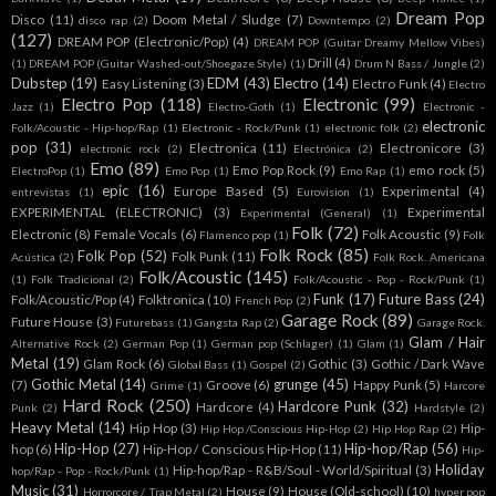
Dream Pop
Disco
(11)
Doom Metal / Sludge
(7)
disco rap
(2)
Downtempo
(2)
(127)
DREAM POP (Electronic/Pop)
(4)
DREAM POP (Guitar Dreamy Mellow Vibes)
Drill
(4)
(1)
DREAM POP (Guitar Washed-out/Shoegaze Style)
(1)
Drum N Bass / Jungle
(2)
Dubstep
(19)
EDM
(43)
Electro
(14)
Easy Listening
(3)
Electro Funk
(4)
Electro
Electro Pop
(118)
Electronic
(99)
Jazz
(1)
Electro-Goth
(1)
Electronic -
electronic
Folk/Acoustic - Hip-hop/Rap
(1)
Electronic - Rock/Punk
(1)
electronic folk
(2)
pop
(31)
Electronica
(11)
Electronicore
(3)
electronic rock
(2)
Electrónica
(2)
Emo
(89)
Emo Pop Rock
(9)
emo rock
(5)
ElectroPop
(1)
Emo Pop
(1)
Emo Rap
(1)
epic
(16)
Europe Based
(5)
Experimental
(4)
entrevistas
(1)
Eurovision
(1)
EXPERIMENTAL (ELECTRONIC)
(3)
Experimental
Experimental (General)
(1)
Folk
(72)
Electronic
(8)
Female Vocals
(6)
Folk Acoustic
(9)
Flamenco pop
(1)
Folk
Folk Rock
(85)
Folk Pop
(52)
Folk Punk
(11)
Acústica
(2)
Folk Rock. Americana
Folk/Acoustic
(145)
(1)
Folk Tradicional
(2)
Folk/Acoustic - Pop - Rock/Punk
(1)
Funk
(17)
Future Bass
(24)
Folk/Acoustic/Pop
(4)
Folktronica
(10)
French Pop
(2)
Garage Rock
(89)
Future House
(3)
Futurebass
(1)
Gangsta Rap
(2)
Garage Rock.
Glam / Hair
Alternative Rock
(2)
German Pop
(1)
German pop (Schlager)
(1)
Glam
(1)
Metal
(19)
Glam Rock
(6)
Gothic
(3)
Gothic / Dark Wave
Global Bass
(1)
Gospel
(2)
Gothic Metal
(14)
grunge
(45)
(7)
Groove
(6)
Happy Punk
(5)
Grime
(1)
Harcore
Hard Rock
(250)
Hardcore Punk
(32)
Hardcore
(4)
Punk
(2)
Hardstyle
(2)
Heavy Metal
(14)
Hip Hop
(3)
Hip-
Hip Hop /Conscious Hip-Hop
(2)
Hip Hop Rap
(2)
Hip-Hop
(27)
Hip-hop/Rap
(56)
hop
(6)
Hip-Hop / Conscious Hip-Hop
(11)
Hip-
Holiday
Hip-hop/Rap - R&B/Soul - World/Spiritual
(3)
hop/Rap - Pop - Rock/Punk
(1)
Music
(31)
House
(9)
House (Old-school)
(10)
Horrorcore / Trap Metal
(2)
hyper pop