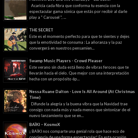
Acaricia cada fibra que conforma tu esencia con la
espectacular gama sónica que estás por recibir al darle
play a " Carousel ", ...
THE SECRET
Este es el momento perfecto para que te sientes y dejes
que la emotividad te consuma : La añoranza y la paz
convergerá en nuestros pensamien...
Swamp Music Players - Crowd Pleaser
Este verano sin duda está lleno de vibras feroces que te
llevarán hacia el cielo. Que mejor con una interpretación
hecha con un propósito ép...
Nessa Ruane Dalton - Love Is All Around (At Christmas
Time)
Difunde la alegría y la buena vibra que la Navidad trae
consigo con nada más y nada menos que sintonizar de el
nuevo lanzamiento que se en...
BAÏKI – KosmoX
¡ BAÏKI nos comparte una genial rola que hace eco de
conciencia de una forma espectacular! En esta ocasión