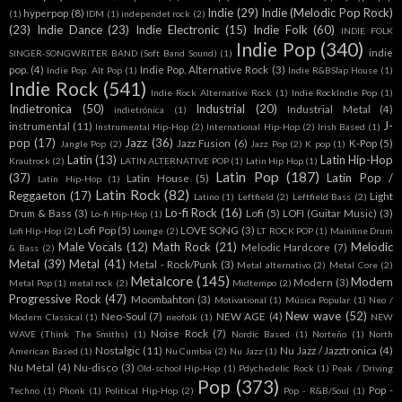
Indie
(29)
Indie (Melodic Pop Rock)
hyperpop
(8)
(1)
IDM
(1)
independet rock
(2)
(23)
Indie Dance
(23)
Indie Electronic
(15)
Indie Folk
(60)
INDIE FOLK
Indie Pop
(340)
indie
SINGER-SONGWRITER BAND (Soft Band Sound)
(1)
pop.
(4)
Indie Pop. Alternative Rock
(3)
Indie Pop. Alt Pop
(1)
Indie R&BSlap House
(1)
Indie Rock
(541)
Indie Rock Alternative Rock
(1)
Indie RockIndie Pop
(1)
Indietronica
(50)
Industrial
(20)
Industrial Metal
(4)
indietrónica
(1)
J-
instrumental
(11)
Instrumental Hip-Hop
(2)
International Hip-Hop
(2)
Irish Based
(1)
pop
(17)
Jazz
(36)
Jazz Fusion
(6)
K-Pop
(5)
Jangle Pop
(2)
Jazz Pop
(2)
K pop
(1)
Latin
(13)
Latin Hip-Hop
Krautrock
(2)
LATIN ALTERNATIVE POP
(1)
Latin Hip Hop
(1)
Latin Pop
(187)
(37)
Latin Pop /
Latin House
(5)
Latín Hip-Hop
(1)
Latin Rock
(82)
Reggaeton
(17)
Light
Latino
(1)
Leftfield
(2)
Leftfield Bass
(2)
Lo-fi Rock
(16)
Drum & Bass
(3)
Lofi
(5)
LOFI (Guitar Music)
(3)
Lo-fi Hip-Hop
(1)
Lofi Pop
(5)
LOVE SONG
(3)
Lofi Hip-Hop
(2)
Lounge
(2)
LT ROCK POP
(1)
Mainline Drum
Male Vocals
(12)
Math Rock
(21)
Melodic
Melodic Hardcore
(7)
& Bass
(2)
Metal
(39)
Metal
(41)
Metal - Rock/Punk
(3)
Metal alternativo
(2)
Metal Core
(2)
Metalcore
(145)
Modern
Modern
(3)
Metal Pop
(1)
metal rock
(2)
Midtempo
(2)
Progressive Rock
(47)
Moombahton
(3)
Motivational
(1)
Música Popular
(1)
Neo /
New wave
(52)
Neo-Soul
(7)
NEW AGE
(4)
Modern Classical
(1)
neofolk
(1)
NEW
Noise Rock
(7)
WAVE (Think The Smiths)
(1)
Nordic Based
(1)
Norteño
(1)
North
Nostalgic
(11)
Nu Jazz / Jazztronica
(4)
American Based
(1)
Nu Cumbia
(2)
Nu Jazz
(1)
Nu Metal
(4)
Nu-disco
(3)
Old-school Hip-Hop
(1)
Pdychedelic Rock
(1)
Peak / Driving
Pop
(373)
Pop -
Techno
(1)
Phonk
(1)
Political Hip-Hop
(2)
Pop - R&B/Soul
(1)