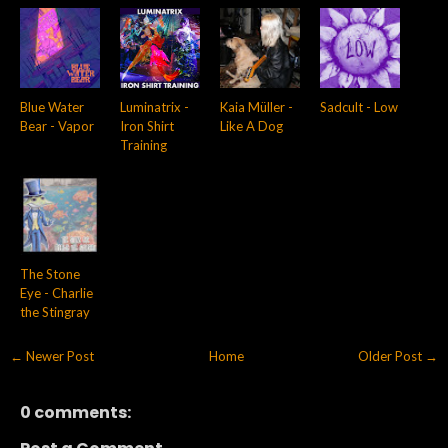
Blue Water
Luminatrix -
Kaia Müller -
Sadcult - Low
Bear - Vapor
Iron Shirt
Like A Dog
Training
The Stone
Eye - Charlie
the Stingray
← Newer Post
Home
Older Post →
0 comments: