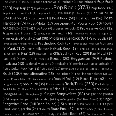
Pop Punk
Rock/Punk
(3)
pop alternativo
(5)
Pop indie
(3)
pop latino
(7)
Pop Alt
(1)
Pop Rock
(373)
(233)
Pop Rap
(27)
Pop Rock.
(16)
Pop Reagge
(1)
Popular Music
Pop Rock. Indie Rock
(4)
pop world
(3)
POP-PUNK
(2)
Popular
(1)
Post-
(26)
Post Rock
(50)
Post-grunge
(26)
Post Metal
(4)
post punk
(11)
Hardcore
(74)
Post-Metal
(17)
post-punk
(48)
Power Pop
(60)
POWER
Progressive Rock
(12)
POP (BEACH BOYS
(4)
Prog Rock
(9)
progresive rock
(5)
Progressive House
(6)
progressive metal
(10)
Progressive Metal / Djen
(2)
Progressive Rock
(84)
Progressive Metal / Djent
(38)
Psychedelic
(14)
Psychedelic Rock
(57)
Psytrance
Psychedelic / Freak Folk
(2)
Psychedelyc Rock
(2)
Punk
(175)
Punk Rock
(19)
(3)
Punk Indie Rock
(4)
PunkPop Punk
(1)
PunkPunk
R&B
(19)
R&B/Soul
(57)
Rap
(29)
Rap Metal
(19)
(1)
Quieky
(1)
R&B Soul
(1)
Reggaeton
(90)
Reggae
(20)
Regional
Rap Rock
(4)
RAP UK
(1)
regg
(1)
mexicana
(42)
Regional Mexicano
(4)
Relaxing
(8)
Remix
(11)
Remix (official)
(4)
Retro Guitar Rock Pop
(11)
Retro Soul
(10)
Rhythm And Blues
(1)
Riddim / Tearout
(2)
Rock
(130)
rock alternativo
(15)
Rock Blues
(4)
rock independiente
(3)
Rock
Rock Pop
(63)
Rock N Roll
(12)
Rock
indie
(1)
rock latino
(1)
Rock modern
(1)
Rock/Punk
(253)
rock punk
(35)
progresivo
(6)
Rockabilly
(8)
Rock suave
(1)
Salsa
(14)
Screamo
(8)
RockAlt Pop
(1)
Rocks 80s
(1)
ROOTS
(1)
Scandinavian Based
(1)
Singer Songwriter
(83)
Shoegaze
(48)
Singer-Songwriter
Shoeghaze
(2)
(15)
Singer-
Singer-Songwriter (Acoustic)
(4)
Singer-Songwriter (Soft Band Sound)
(1)
Songwriter Band (Full Band Sound)
(15)
SINGER-SONGWRITER BAND (Soft
ska
(24)
Skate Punk
(39)
Band Sound)
(7)
Slacker Rock
(5)
Skate
(2)
Slap House /
Soft Rock
(54)
Slowcore
(10)
Brazilian Bass
(1)
Sludge
(1)
Son Cubano
(1)
Song