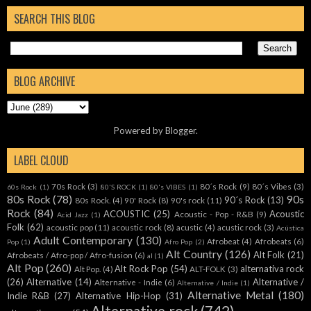
SEARCH THIS BLOG
BLOG ARCHIVE
Powered by
Blogger
.
LABEL CLOUD
70s Rock
(3)
80´s Rock
(9)
80´s Vibes
(3)
60s Rock
(1)
80'S ROCK
(1)
80's VIBES
(1)
80s Rock
(78)
90s
90´s Rock
(13)
80s Rock.
(4)
90' Rock
(8)
90's rock
(11)
Rock
(84)
ACOUSTIC
(25)
Acoustic
Acoustic - Pop - R&B
(9)
Acid Jazz
(1)
Folk
(62)
acoustic pop
(11)
acoustic rock
(8)
acustic
(4)
acustic rock
(3)
Acústica
Adult Contemporary
(130)
Afrobeat
(4)
Afrobeats
(6)
Pop
(1)
Afro Pop
(2)
Alt Country
(126)
Alt Folk
(21)
Afrobeats / Afro-pop / Afro-fusion
(6)
al
(1)
Alt Pop
(260)
Alt Rock Pop
(54)
alternativa rock
Alt Pop.
(4)
ALT-FOLK
(3)
(26)
Alternative
(14)
Alternative /
Alternative - Indie
(6)
Alternative / Indie
(1)
Alternative Metal
(180)
Indie R&B
(27)
Alternative Hip-Hop
(31)
Alternative rock
(742)