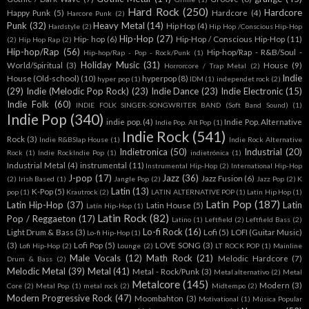
Hard Rock
(250)
Hardcore
Happy Punk
(5)
Hardcore
(4)
Harcore Punk
(2)
Punk
(32)
Heavy Metal
(14)
Hip Hop
(4)
Hardstyle
(2)
Hip Hop /Conscious Hip-Hop
Hip-Hop
(27)
Hip- hop
(6)
Hip-Hop / Conscious Hip-Hop
(11)
(2)
Hip Hop Rap
(2)
Hip-hop/Rap
(56)
Hip-hop/Rap - R&B/Soul -
Hip-hop/Rap - Pop - Rock/Punk
(1)
Holiday Music
(31)
World/Spiritual
(3)
House
(9)
Horrorcore / Trap Metal
(2)
Indie
House (Old-school)
(10)
hyperpop
(8)
hyper pop
(1)
IDM
(1)
independet rock
(2)
(29)
Indie (Melodic Pop Rock)
(23)
Indie Dance
(23)
Indie Electronic
(15)
Indie Folk
(60)
INDIE FOLK SINGER-SONGWRITER BAND (Soft Band Sound)
(1)
Indie Pop
(340)
indie pop.
(4)
Indie Pop. Alternative
Indie Pop. Alt Pop
(1)
Indie Rock
(541)
Rock
(3)
Indie R&BSlap House
(1)
Indie Rock Alternative
Indietronica
(50)
Industrial
(20)
Rock
(1)
Indie RockIndie Pop
(1)
indietrónica
(1)
Industrial Metal
(4)
instrumental
(11)
Instrumental Hip-Hop
(2)
International Hip-Hop
J-pop
(17)
Jazz
(36)
Jazz Fusion
(6)
(2)
Irish Based
(1)
Jangle Pop
(2)
Jazz Pop
(2)
K
Latin
(13)
K-Pop
(5)
pop
(1)
Krautrock
(2)
LATIN ALTERNATIVE POP
(1)
Latin Hip Hop
(1)
Latin Pop
(187)
Latin Hip-Hop
(37)
Latin
Latin House
(5)
Latín Hip-Hop
(1)
Latin Rock
(82)
Pop / Reggaeton
(17)
Latino
(1)
Leftfield
(2)
Leftfield Bass
(2)
Lo-fi Rock
(16)
Light Drum & Bass
(3)
Lofi
(5)
LOFI (Guitar Music)
Lo-fi Hip-Hop
(1)
(3)
Lofi Pop
(5)
LOVE SONG
(3)
Lofi Hip-Hop
(2)
Lounge
(2)
LT ROCK POP
(1)
Mainline
Male Vocals
(12)
Math Rock
(21)
Melodic Hardcore
(7)
Drum & Bass
(2)
Melodic Metal
(39)
Metal
(41)
Metal - Rock/Punk
(3)
Metal alternativo
(2)
Metal
Metalcore
(145)
Modern
(3)
Core
(2)
Metal Pop
(1)
metal rock
(2)
Midtempo
(2)
Modern Progressive Rock
(47)
Moombahton
(3)
Motivational
(1)
Música Popular