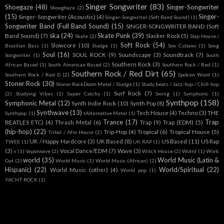
Singer Songwriter
(83)
Shoegaze
(48)
Singer-Songwriter
Shoeghaze
(2)
(15)
Singer-
Singer-Songwriter (Acoustic)
(4)
Singer-Songwriter (Soft Band Sound)
(1)
Songwriter Band (Full Band Sound)
(15)
SINGER-SONGWRITER BAND (Soft
ska
(24)
Skate Punk
(39)
Band Sound)
(7)
Slacker Rock
(5)
Skate
(2)
Slap House /
Soft Rock
(54)
Slowcore
(10)
Brazilian Bass
(1)
Sludge
(1)
Son Cubano
(1)
Song
Soul
(16)
SOUL ROCK
(9)
Soundscape
(3)
Soundtrack
(7)
Songwriter
(1)
South
Southern Rock
(3)
African Based
(1)
South American Based
(2)
Southern Rock / Red
(1)
Southern Rock / Red Dirt
(65)
Southern Rock / Red D
(2)
Spoken Word
(1)
Stoner Rock
(30)
Stoner RockDoom Metal / Sludge
(1)
Study beats / Jazz-hop / Chill-hop
Surf Rock
(7)
(2)
Studying Vibes
(1)
Super Catchy
(1)
Swing
(1)
Symphonic
(1)
Synthpop
(158)
Symphonic Metal
(12)
Synth Indie Rock
(10)
Synth Pop
(8)
Synthwave
(13)
Tech House
(4)
Techno
(3)
THE
Synthpop.
(1)
tAlternative Metal
(1)
Trance
(17)
Trap
BEATLES ETC)
(4)
Thrash Metal
(6)
Trap
(9)
Trap (EDM)
(5)
(hip-hop)
(22)
Trip-Hop
(4)
Tropical
(6)
Tropical House
(5)
Tribal / Afro House
(2)
UK / Happy Hardcore
(3)
UK Based
(8)
US Based
(11)
US Rap
TWEE
(1)
UK RAP
(1)
(3)
Vocal Dance/EDM
(7)
Wave
(3)
v
(1)
Vaporwave
(2)
Witch House
(2)
Wolrd
(1)
Work
world
(35)
World Music (Latin &
Out
(2)
World Music
(1)
World Music (African)
(2)
Hispanic)
(22)
World/Spiritual
(22)
World Music (other)
(4)
World pop
(1)
YACHT ROCK
(1)