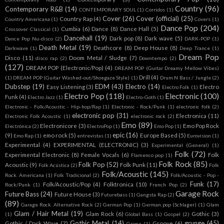
Country
(96)
Contemporary R&B
(14)
CONTEMPORARY SOUL
(1)
Corridos
(1)
Cover
(26)
Cover (official)
(25)
Country Rap
(4)
Country Americana
(1)
Covers
(1)
Dance Pop
(204)
Cumbia
(6)
Dance
(8)
Dance Hall
(5)
Crossover Classical
(1)
Dancehall
(19)
Dark pop
(8)
Dark wave
(5)
Dance Pop Nu-disco
(2)
DARK-POP
(1)
Death Metal
(19)
Deathcore
(8)
Deep House
(8)
Darkwave
(1)
Deep Trance
(1)
Dream Pop
Disco
(11)
Doom Metal / Sludge
(7)
disco rap
(2)
Downtempo
(2)
(127)
DREAM POP (Electronic/Pop)
(4)
DREAM POP (Guitar Dreamy Mellow Vibes)
Drill
(4)
(1)
DREAM POP (Guitar Washed-out/Shoegaze Style)
(1)
Drum N Bass / Jungle
(2)
Dubstep
(19)
EDM
(43)
Electro
(14)
Easy Listening
(3)
Electro
Electro Folk
(1)
Electro Pop
(118)
Electronic
(100)
Funk
(4)
Electro Jazz
(1)
Electro-Goth
(1)
Electronic - Folk/Acoustic - Hip-hop/Rap
(1)
Electronic - Rock/Punk
(1)
electronic folk
(2)
electronic pop
(31)
Electronica
(11)
Electronic Folk Acoustic
(1)
electronic rock
(2)
Emo
(89)
Electronicore
(3)
Emo Pop Rock
Electrónica
(2)
ElectroPop
(1)
Emo Pop
(1)
epic
(16)
(9)
emo rock
(5)
Europe Based
(5)
Emo Rap
(1)
entrevistas
(1)
Eurovision
(1)
Experimental
(4)
EXPERIMENTAL (ELECTRONIC)
(3)
Experimental (General)
(1)
Folk
(72)
Experimental Electronic
(8)
Female Vocals
(6)
Folk
Flamenco pop
(1)
Folk Rock
(85)
Folk Pop
(52)
Acoustic
(9)
Folk Punk
(11)
Folk Acústica
(2)
Folk
Folk/Acoustic
(145)
Rock. Americana
(1)
Folk Tradicional
(2)
Folk/Acoustic - Pop -
Funk
(17)
Folk/Acoustic/Pop
(4)
Folktronica
(10)
Rock/Punk
(1)
French Pop
(2)
Garage Rock
Future Bass
(24)
Future House
(3)
Futurebass
(1)
Gangsta Rap
(2)
(89)
Garage Rock. Alternative Rock
(2)
German Pop
(1)
German pop (Schlager)
(1)
Glam
Glam / Hair Metal
(19)
Glam Rock
(6)
Gothic
(3)
(1)
Global Bass
(1)
Gospel
(2)
Gothic Metal
(14)
grunge
(45)
Gothic / Dark Wave
(7)
Groove
(6)
Grime
(1)