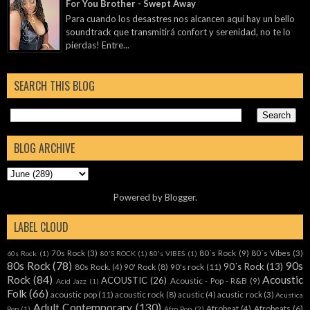
For You Brother - Swept Away
Para cuando los desastres nos alcancen aquí hay un bello
soundtrack que transmitirá confort y serenidad, no te lo
pierdas! Entre...
SEARCH THIS BLOG
BLOG ARCHIVE
Powered by
Blogger
.
LABEL CLOUD
70s Rock
(3)
80´s Rock
(9)
80´s Vibes
(3)
60s Rock
(1)
80'S ROCK
(1)
80's VIBES
(1)
80s Rock
(78)
90s
90´s Rock
(13)
80s Rock.
(4)
90' Rock
(8)
90's rock
(11)
Rock
(84)
Acoustic
ACOUSTIC
(26)
Acoustic - Pop - R&B
(9)
Acid Jazz
(1)
Folk
(66)
acoustic pop
(11)
acoustic rock
(8)
acustic
(4)
acustic rock
(3)
Acústica
Adult Contemporary
(130)
Afrobeat
(4)
Afrobeats
(6)
Pop
(1)
Afro Pop
(2)