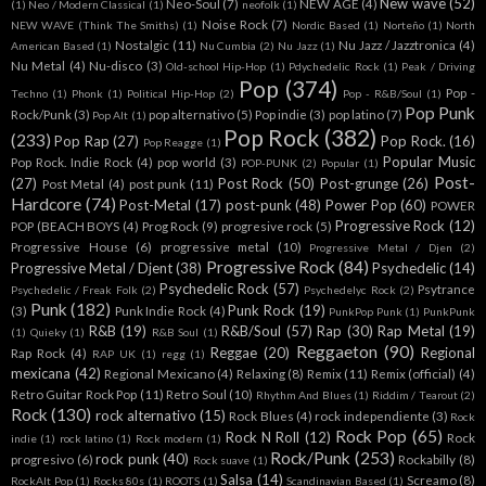
New wave
(52)
Neo-Soul
(7)
NEW AGE
(4)
(1)
Neo / Modern Classical
(1)
neofolk
(1)
Noise Rock
(7)
NEW WAVE (Think The Smiths)
(1)
Nordic Based
(1)
Norteño
(1)
North
Nostalgic
(11)
Nu Jazz / Jazztronica
(4)
American Based
(1)
Nu Cumbia
(2)
Nu Jazz
(1)
Nu Metal
(4)
Nu-disco
(3)
Old-school Hip-Hop
(1)
Pdychedelic Rock
(1)
Peak / Driving
Pop
(374)
Pop -
Techno
(1)
Phonk
(1)
Political Hip-Hop
(2)
Pop - R&B/Soul
(1)
Pop Punk
Rock/Punk
(3)
pop alternativo
(5)
Pop indie
(3)
pop latino
(7)
Pop Alt
(1)
Pop Rock
(382)
(233)
Pop Rap
(27)
Pop Rock.
(16)
Pop Reagge
(1)
Popular Music
Pop Rock. Indie Rock
(4)
pop world
(3)
POP-PUNK
(2)
Popular
(1)
Post-
(27)
Post Rock
(50)
Post-grunge
(26)
Post Metal
(4)
post punk
(11)
Hardcore
(74)
Post-Metal
(17)
post-punk
(48)
Power Pop
(60)
POWER
Progressive Rock
(12)
POP (BEACH BOYS
(4)
Prog Rock
(9)
progresive rock
(5)
Progressive House
(6)
progressive metal
(10)
Progressive Metal / Djen
(2)
Progressive Rock
(84)
Progressive Metal / Djent
(38)
Psychedelic
(14)
Psychedelic Rock
(57)
Psytrance
Psychedelic / Freak Folk
(2)
Psychedelyc Rock
(2)
Punk
(182)
Punk Rock
(19)
(3)
Punk Indie Rock
(4)
PunkPop Punk
(1)
PunkPunk
R&B
(19)
R&B/Soul
(57)
Rap
(30)
Rap Metal
(19)
(1)
Quieky
(1)
R&B Soul
(1)
Reggaeton
(90)
Reggae
(20)
Regional
Rap Rock
(4)
RAP UK
(1)
regg
(1)
mexicana
(42)
Regional Mexicano
(4)
Relaxing
(8)
Remix
(11)
Remix (official)
(4)
Retro Guitar Rock Pop
(11)
Retro Soul
(10)
Rhythm And Blues
(1)
Riddim / Tearout
(2)
Rock
(130)
rock alternativo
(15)
Rock Blues
(4)
rock independiente
(3)
Rock
Rock Pop
(65)
Rock N Roll
(12)
Rock
indie
(1)
rock latino
(1)
Rock modern
(1)
Rock/Punk
(253)
rock punk
(40)
progresivo
(6)
Rockabilly
(8)
Rock suave
(1)
Salsa
(14)
Screamo
(8)
RockAlt Pop
(1)
Rocks 80s
(1)
ROOTS
(1)
Scandinavian Based
(1)