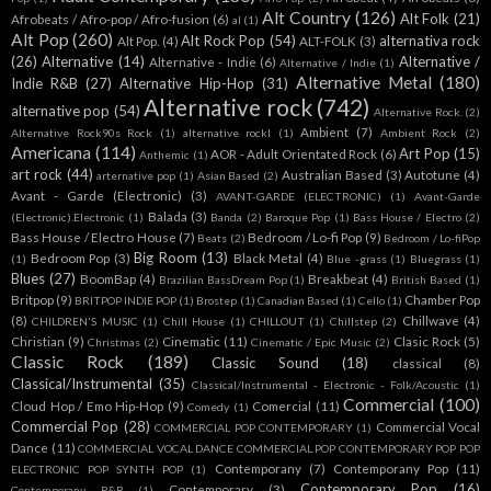
Alt Country
(126)
Alt Folk
(21)
Afrobeats / Afro-pop / Afro-fusion
(6)
al
(1)
Alt Pop
(260)
Alt Rock Pop
(54)
alternativa rock
Alt Pop.
(4)
ALT-FOLK
(3)
(26)
Alternative
(14)
Alternative /
Alternative - Indie
(6)
Alternative / Indie
(1)
Alternative Metal
(180)
Indie R&B
(27)
Alternative Hip-Hop
(31)
Alternative rock
(742)
alternative pop
(54)
Alternative Rock.
(2)
Ambient
(7)
Alternative Rock90s Rock
(1)
alternative rockl
(1)
Ambient Rock
(2)
Americana
(114)
Art Pop
(15)
AOR - Adult Orientated Rock
(6)
Anthemic
(1)
art rock
(44)
Australian Based
(3)
Autotune
(4)
arternative pop
(1)
Asian Based
(2)
Avant - Garde (Electronic)
(3)
AVANT-GARDE (ELECTRONIC)
(1)
Avant-Garde
Balada
(3)
(Electronic).Electronic
(1)
Banda
(2)
Baroque Pop
(1)
Bass House / Electro
(2)
Bass House / Electro House
(7)
Bedroom / Lo-fi Pop
(9)
Beats
(2)
Bedroom / Lo-fiPop
Big Room
(13)
Bedroom Pop
(3)
Black Metal
(4)
(1)
Blue -grass
(1)
Bluegrass
(1)
Blues
(27)
BoomBap
(4)
Breakbeat
(4)
Brazilian BassDream Pop
(1)
British Based
(1)
Britpop
(9)
Chamber Pop
BRITPOP INDIE POP
(1)
Brostep
(1)
Canadian Based
(1)
Cello
(1)
(8)
Chillwave
(4)
CHILDREN'S MUSIC
(1)
Chill House
(1)
CHILLOUT
(1)
Chillstep
(2)
Christian
(9)
Cinematic
(11)
Clasic Rock
(5)
Christmas
(2)
Cinematic / Epic Music
(2)
Classic Rock
(189)
Classic Sound
(18)
classical
(8)
Classical/Instrumental
(35)
Classical/Instrumental - Electronic - Folk/Acoustic
(1)
Commercial
(100)
Cloud Hop / Emo Hip-Hop
(9)
Comercial
(11)
Comedy
(1)
Commercial Pop
(28)
Commercial Vocal
COMMERCIAL POP CONTEMPORARY
(1)
Dance
(11)
COMMERCIAL VOCAL DANCE COMMERCIAL POP CONTEMPORARY POP POP
Contemporany
(7)
Contemporany Pop
(11)
ELECTRONIC POP SYNTH POP
(1)
Contemporary Pop
(16)
Contemporary
(3)
Contemporany R&B
(1)