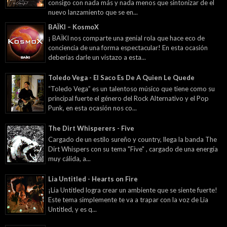
consigo con nada más y nada menos que sintonizar de el
nuevo lanzamiento que se en...
BAÏKI – KosmoX
¡ BAÏKI nos comparte una genial rola que hace eco de
conciencia de una forma espectacular! En esta ocasión
deberías darle un vistazo a esta...
Toledo Vega - El Saco Es De A Quien Le Quede
“Toledo Vega” es un talentoso músico que tiene como su
principal fuerte el género del Rock Alternativo y el Pop
Punk, en esta ocasión nos co...
The Dirt Whisperers - Five
Cargado de un estilo sureño y country, llega la banda The
Dirt Whispers con su tema "Five" , cargado de una energía
muy cálida, a...
Lia Untitled - Hearts on Fire
¡Lia Untitled logra crear un ambiente que se siente fuerte!
Este tema simplemente te va a trapar con la voz de Lia
Untitled, y es q...