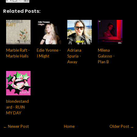
Related Posts:
Marble Raft -
Edie Yvonne -
Adriana
Milena
Marble Halls
I Might
Spuria -
Galasso -
Away
Plan B
blondestand
ard - RUIN
MY DAY
← Newer Post
Home
Older Post →