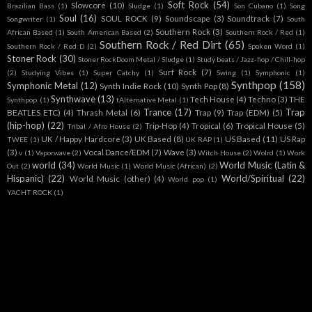
Soft Rock
(54)
Slowcore
(10)
Brazilian Bass
(1)
Sludge
(1)
Son Cubano
(1)
Song
Soul
(16)
SOUL ROCK
(9)
Soundscape
(3)
Soundtrack
(7)
Songwriter
(1)
South
Southern Rock
(3)
African Based
(1)
South American Based
(2)
Southern Rock / Red
(1)
Southern Rock / Red Dirt
(65)
Southern Rock / Red D
(2)
Spoken Word
(1)
Stoner Rock
(30)
Stoner RockDoom Metal / Sludge
(1)
Study beats / Jazz-hop / Chill-hop
Surf Rock
(7)
(2)
Studying Vibes
(1)
Super Catchy
(1)
Swing
(1)
Symphonic
(1)
Synthpop
(158)
Symphonic Metal
(12)
Synth Indie Rock
(10)
Synth Pop
(8)
Synthwave
(13)
Tech House
(4)
Techno
(3)
THE
Synthpop.
(1)
tAlternative Metal
(1)
Trance
(17)
Trap
BEATLES ETC)
(4)
Thrash Metal
(6)
Trap
(9)
Trap (EDM)
(5)
(hip-hop)
(22)
Trip-Hop
(4)
Tropical
(6)
Tropical House
(5)
Tribal / Afro House
(2)
UK / Happy Hardcore
(3)
UK Based
(8)
US Based
(11)
US Rap
TWEE
(1)
UK RAP
(1)
(3)
Vocal Dance/EDM
(7)
Wave
(3)
v
(1)
Vaporwave
(2)
Witch House
(2)
Wolrd
(1)
Work
world
(34)
World Music (Latin &
Out
(2)
World Music
(1)
World Music (African)
(2)
Hispanic)
(22)
World/Spiritual
(22)
World Music (other)
(4)
World pop
(1)
YACHT ROCK
(1)