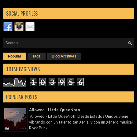
SOCIAL PROFILES
Popular
Tags
Blog Archives
TOTAL PAGEVIEWS
1
0
3
9
5
6
POPULAR POSTS
Allowed - Little QueeNotn
Allowed - Little QueeNotn Desde Estados Unidos viene
vibrando con un talento tan genial y con un género musical
Rock Punk ...