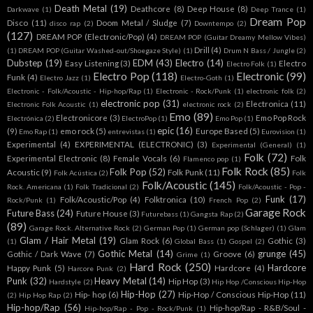
Death Metal
(19)
Deathcore
(8)
Deep House
(8)
Darkwave
(1)
Deep Trance
(1)
Dream Pop
Disco
(11)
Doom Metal / Sludge
(7)
disco rap
(2)
Downtempo
(2)
(127)
DREAM POP (Electronic/Pop)
(4)
DREAM POP (Guitar Dreamy Mellow Vibes)
Drill
(4)
(1)
DREAM POP (Guitar Washed-out/Shoegaze Style)
(1)
Drum N Bass / Jungle
(2)
Dubstep
(19)
EDM
(43)
Electro
(14)
Easy Listening
(3)
Electro
Electro Folk
(1)
Electro Pop
(118)
Electronic
(99)
Funk
(4)
Electro Jazz
(1)
Electro-Goth
(1)
Electronic - Folk/Acoustic - Hip-hop/Rap
(1)
Electronic - Rock/Punk
(1)
electronic folk
(2)
electronic pop
(31)
Electronica
(11)
Electronic Folk Acoustic
(1)
electronic rock
(2)
Emo
(89)
Electronicore
(3)
Emo Pop Rock
Electrónica
(2)
ElectroPop
(1)
Emo Pop
(1)
epic
(16)
(9)
emo rock
(5)
Europe Based
(5)
Emo Rap
(1)
entrevistas
(1)
Eurovision
(1)
Experimental
(4)
EXPERIMENTAL (ELECTRONIC)
(3)
Experimental (General)
(1)
Folk
(72)
Experimental Electronic
(8)
Female Vocals
(6)
Folk
Flamenco pop
(1)
Folk Rock
(85)
Folk Pop
(52)
Acoustic
(9)
Folk Punk
(11)
Folk Acústica
(2)
Folk
Folk/Acoustic
(145)
Rock. Americana
(1)
Folk Tradicional
(2)
Folk/Acoustic - Pop -
Funk
(17)
Folk/Acoustic/Pop
(4)
Folktronica
(10)
Rock/Punk
(1)
French Pop
(2)
Garage Rock
Future Bass
(24)
Future House
(3)
Futurebass
(1)
Gangsta Rap
(2)
(89)
Garage Rock. Alternative Rock
(2)
German Pop
(1)
German pop (Schlager)
(1)
Glam
Glam / Hair Metal
(19)
Glam Rock
(6)
Gothic
(3)
(1)
Global Bass
(1)
Gospel
(2)
Gothic Metal
(14)
grunge
(45)
Gothic / Dark Wave
(7)
Groove
(6)
Grime
(1)
Hard Rock
(250)
Hardcore
Happy Punk
(5)
Hardcore
(4)
Harcore Punk
(2)
Punk
(32)
Heavy Metal
(14)
Hip Hop
(3)
Hardstyle
(2)
Hip Hop /Conscious Hip-Hop
Hip-Hop
(27)
Hip- hop
(6)
Hip-Hop / Conscious Hip-Hop
(11)
(2)
Hip Hop Rap
(2)
Hip-hop/Rap
(56)
Hip-hop/Rap - R&B/Soul -
Hip-hop/Rap - Pop - Rock/Punk
(1)