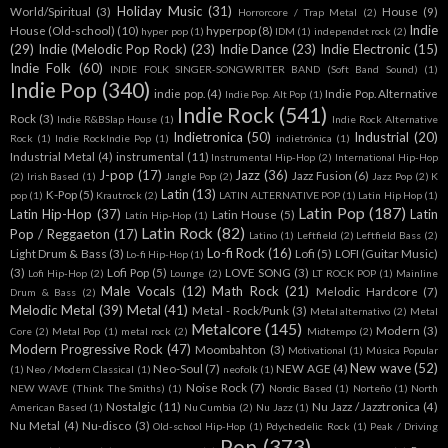
Holiday Music
(31)
World/Spiritual
(3)
House
(9)
Horrorcore / Trap Metal
(2)
Indie
House (Old-school)
(10)
hyperpop
(8)
hyper pop
(1)
IDM
(1)
independet rock
(2)
(29)
Indie (Melodic Pop Rock)
(23)
Indie Dance
(23)
Indie Electronic
(15)
Indie Folk
(60)
INDIE FOLK SINGER-SONGWRITER BAND (Soft Band Sound)
(1)
Indie Pop
(340)
indie pop.
(4)
Indie Pop. Alternative
Indie Pop. Alt Pop
(1)
Indie Rock
(541)
Rock
(3)
Indie R&BSlap House
(1)
Indie Rock Alternative
Indietronica
(50)
Industrial
(20)
Rock
(1)
Indie RockIndie Pop
(1)
indietrónica
(1)
Industrial Metal
(4)
instrumental
(11)
Instrumental Hip-Hop
(2)
International Hip-Hop
J-pop
(17)
Jazz
(36)
Jazz Fusion
(6)
(2)
Irish Based
(1)
Jangle Pop
(2)
Jazz Pop
(2)
K
Latin
(13)
K-Pop
(5)
pop
(1)
Krautrock
(2)
LATIN ALTERNATIVE POP
(1)
Latin Hip Hop
(1)
Latin Pop
(187)
Latin Hip-Hop
(37)
Latin
Latin House
(5)
Latín Hip-Hop
(1)
Latin Rock
(82)
Pop / Reggaeton
(17)
Latino
(1)
Leftfield
(2)
Leftfield Bass
(2)
Lo-fi Rock
(16)
Light Drum & Bass
(3)
Lofi
(5)
LOFI (Guitar Music)
Lo-fi Hip-Hop
(1)
(3)
Lofi Pop
(5)
LOVE SONG
(3)
Lofi Hip-Hop
(2)
Lounge
(2)
LT ROCK POP
(1)
Mainline
Male Vocals
(12)
Math Rock
(21)
Melodic Hardcore
(7)
Drum & Bass
(2)
Melodic Metal
(39)
Metal
(41)
Metal - Rock/Punk
(3)
Metal alternativo
(2)
Metal
Metalcore
(145)
Modern
(3)
Core
(2)
Metal Pop
(1)
metal rock
(2)
Midtempo
(2)
Modern Progressive Rock
(47)
Moombahton
(3)
Motivational
(1)
Música Popular
New wave
(52)
Neo-Soul
(7)
NEW AGE
(4)
(1)
Neo / Modern Classical
(1)
neofolk
(1)
Noise Rock
(7)
NEW WAVE (Think The Smiths)
(1)
Nordic Based
(1)
Norteño
(1)
North
Nostalgic
(11)
Nu Jazz / Jazztronica
(4)
American Based
(1)
Nu Cumbia
(2)
Nu Jazz
(1)
Nu Metal
(4)
Nu-disco
(3)
Old-school Hip-Hop
(1)
Pdychedelic Rock
(1)
Peak / Driving
Pop
(373)