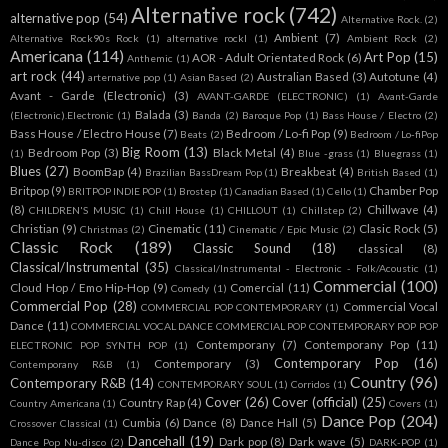
Alternative rock
(742)
alternative pop
(54)
Alternative Rock.
(2)
Ambient
(7)
Alternative Rock90s Rock
(1)
alternative rockl
(1)
Ambient Rock
(2)
Americana
(114)
Art Pop
(15)
AOR - Adult Orientated Rock
(6)
Anthemic
(1)
art rock
(44)
Australian Based
(3)
Autotune
(4)
arternative pop
(1)
Asian Based
(2)
Avant - Garde (Electronic)
(3)
AVANT-GARDE (ELECTRONIC)
(1)
Avant-Garde
Balada
(3)
(Electronic).Electronic
(1)
Banda
(2)
Baroque Pop
(1)
Bass House / Electro
(2)
Bass House / Electro House
(7)
Bedroom / Lo-fi Pop
(9)
Beats
(2)
Bedroom / Lo-fiPop
Big Room
(13)
Bedroom Pop
(3)
Black Metal
(4)
(1)
Blue -grass
(1)
Bluegrass
(1)
Blues
(27)
BoomBap
(4)
Breakbeat
(4)
Brazilian BassDream Pop
(1)
British Based
(1)
Britpop
(9)
Chamber Pop
BRITPOP INDIE POP
(1)
Brostep
(1)
Canadian Based
(1)
Cello
(1)
(8)
Chillwave
(4)
CHILDREN'S MUSIC
(1)
Chill House
(1)
CHILLOUT
(1)
Chillstep
(2)
Christian
(9)
Cinematic
(11)
Clasic Rock
(5)
Christmas
(2)
Cinematic / Epic Music
(2)
Classic Rock
(189)
Classic Sound
(18)
classical
(8)
Classical/Instrumental
(35)
Classical/Instrumental - Electronic - Folk/Acoustic
(1)
Commercial
(100)
Cloud Hop / Emo Hip-Hop
(9)
Comercial
(11)
Comedy
(1)
Commercial Pop
(28)
Commercial Vocal
COMMERCIAL POP CONTEMPORARY
(1)
Dance
(11)
COMMERCIAL VOCAL DANCE COMMERCIAL POP CONTEMPORARY POP POP
Contemporany
(7)
Contemporany Pop
(11)
ELECTRONIC POP SYNTH POP
(1)
Contemporary Pop
(16)
Contemporary
(3)
Contemporany R&B
(1)
Country
(96)
Contemporary R&B
(14)
CONTEMPORARY SOUL
(1)
Corridos
(1)
Cover
(26)
Cover (official)
(25)
Country Rap
(4)
Country Americana
(1)
Covers
(1)
Dance Pop
(204)
Cumbia
(6)
Dance
(8)
Dance Hall
(5)
Crossover Classical
(1)
Dancehall
(19)
Dark pop
(8)
Dark wave
(5)
Dance Pop Nu-disco
(2)
DARK-POP
(1)