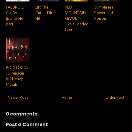
FABBRO DI
Lift The
RED
Symphress -
CHIAVI -
Curse: Direct
MOUNTAIN
Power and
Intangible
Hit
REVOLT -
Poison
part I
Like a Loaded
Gun
POLYTOXIC:
¿El renacer
del Heavy
Metal?
← Newer Post
Home
Older Post →
0 comments:
Post a Comment