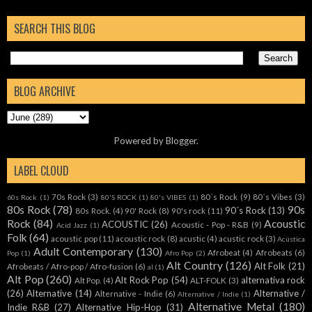
SEARCH THIS BLOG
BLOG ARCHIVE
Powered by
Blogger
.
LABEL CLOUD
70s Rock
(3)
80´s Rock
(9)
80´s Vibes
(3)
60s Rock
(1)
80'S ROCK
(1)
80's VIBES
(1)
80s Rock
(78)
90s
90´s Rock
(13)
80s Rock.
(4)
90' Rock
(8)
90's rock
(11)
Rock
(84)
Acoustic
ACOUSTIC
(26)
Acoustic - Pop - R&B
(9)
Acid Jazz
(1)
Folk
(64)
acoustic pop
(11)
acoustic rock
(8)
acustic
(4)
acustic rock
(3)
Acústica
Adult Contemporary
(130)
Afrobeat
(4)
Afrobeats
(6)
Pop
(1)
Afro Pop
(2)
Alt Country
(126)
Alt Folk
(21)
Afrobeats / Afro-pop / Afro-fusion
(6)
al
(1)
Alt Pop
(260)
Alt Rock Pop
(54)
alternativa rock
Alt Pop.
(4)
ALT-FOLK
(3)
(26)
Alternative
(14)
Alternative /
Alternative - Indie
(6)
Alternative / Indie
(1)
Alternative Metal
(180)
Indie R&B
(27)
Alternative Hip-Hop
(31)