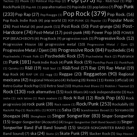
Pop -
Techno
(1)
Phonk
(1)
Political Hip-Hop
(2)
Pop - R&B/Soul
(1)
Pop Punk
Rock/Punk
(3)
pop alternativo
(5)
Pop indie
(3)
pop latino
(7)
Pop Alt
(1)
Pop Rock
(379)
(233)
Pop Rap
(27)
Pop Rock.
(16)
Pop Reagge
(1)
Popular Music
Pop Rock. Indie Rock
(4)
pop world
(3)
POP-PUNK
(2)
Popular
(1)
Post-
(26)
Post Rock
(50)
Post-grunge
(26)
Post Metal
(4)
post punk
(11)
Hardcore
(74)
Post-Metal
(17)
post-punk
(48)
Power Pop
(60)
POWER
Progressive Rock
(12)
POP (BEACH BOYS
(4)
Prog Rock
(9)
progresive rock
(5)
Progressive House
(6)
progressive metal
(10)
Progressive Metal / Djen
(2)
Progressive Rock
(84)
Progressive Metal / Djent
(38)
Psychedelic
(14)
Psychedelic Rock
(57)
Psytrance
Psychedelic / Freak Folk
(2)
Psychedelyc Rock
(2)
Punk
(181)
Punk Rock
(19)
(3)
Punk Indie Rock
(4)
PunkPop Punk
(1)
PunkPunk
R&B
(19)
R&B/Soul
(57)
Rap
(29)
Rap Metal
(19)
(1)
Quieky
(1)
R&B Soul
(1)
Reggaeton
(90)
Reggae
(20)
Regional
Rap Rock
(4)
RAP UK
(1)
regg
(1)
mexicana
(42)
Regional Mexicano
(4)
Relaxing
(8)
Remix
(11)
Remix (official)
(4)
Retro Guitar Rock Pop
(11)
Retro Soul
(10)
Rhythm And Blues
(1)
Riddim / Tearout
(2)
Rock
(130)
rock alternativo
(15)
Rock Blues
(4)
rock independiente
(3)
Rock
Rock Pop
(65)
Rock N Roll
(12)
Rock
indie
(1)
rock latino
(1)
Rock modern
(1)
Rock/Punk
(253)
rock punk
(38)
progresivo
(6)
Rockabilly
(8)
Rock suave
(1)
Salsa
(14)
Screamo
(8)
RockAlt Pop
(1)
Rocks 80s
(1)
ROOTS
(1)
Scandinavian Based
(1)
Singer Songwriter
(83)
Shoegaze
(48)
Singer-Songwriter
Shoeghaze
(2)
(15)
Singer-
Singer-Songwriter (Acoustic)
(4)
Singer-Songwriter (Soft Band Sound)
(1)
Songwriter Band (Full Band Sound)
(15)
SINGER-SONGWRITER BAND (Soft
ska
(24)
Skate Punk
(39)
Band Sound)
(7)
Slacker Rock
(5)
Skate
(2)
Slap House /