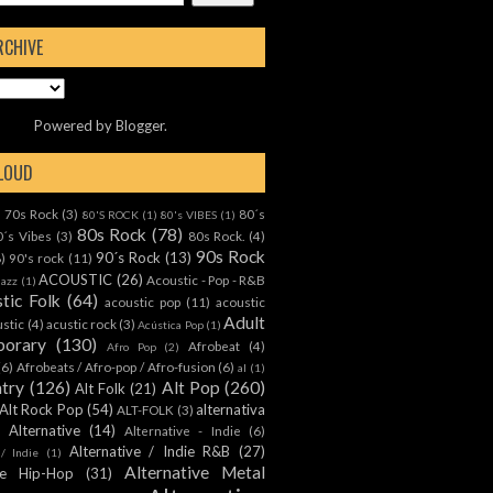
RCHIVE
Powered by
Blogger
.
CLOUD
70s Rock
(3)
80´s
)
80'S ROCK
(1)
80's VIBES
(1)
80s Rock
(78)
0´s Vibes
(3)
80s Rock.
(4)
90s Rock
90´s Rock
(13)
8)
90's rock
(11)
ACOUSTIC
(26)
Acoustic - Pop - R&B
Jazz
(1)
tic Folk
(64)
acoustic pop
(11)
acoustic
Adult
ustic
(4)
acustic rock
(3)
Acústica Pop
(1)
orary
(130)
Afrobeat
(4)
Afro Pop
(2)
(6)
Afrobeats / Afro-pop / Afro-fusion
(6)
al
(1)
ntry
(126)
Alt Pop
(260)
Alt Folk
(21)
Alt Rock Pop
(54)
alternativa
ALT-FOLK
(3)
Alternative
(14)
Alternative - Indie
(6)
Alternative / Indie R&B
(27)
 / Indie
(1)
Alternative Metal
ive Hip-Hop
(31)