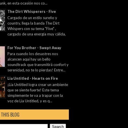
unk, en esta ocasión nos co...
The Dirt Whisperers - Five
Cargado de un estilo sureño y
country, llega la banda The Dirt
Whispers con su tema "Five" ,
cargado de una energía muy cálida,
For You Brother - Swept Away
Para cuando los desastres nos
alcancen aquí hay un bello
soundtrack que transmitirá confort y
serenidad, no te lo pierdas! Entre...
Lia Untitled - Hearts on Fire
¡Lia Untitled logra crear un ambiente
que se siente fuerte! Este tema
simplemente te va a trapar con la
voz de Lia Untitled, y es q...
 THIS BLOG