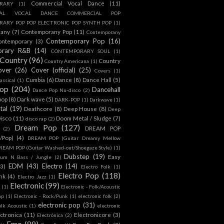
Commercial Vocal Dance
(11)
RARY
(1)
IAL VOCAL DANCE COMMERCIAL POP
ARY POP POP ELECTRONIC POP SYNTH POP
(1)
rany
(7)
Contemporany Pop
(11)
Contemporany
Contemporary Pop
(16)
ontemporary
(3)
orary R&B
(14)
CONTEMPORARY SOUL
(1)
Country
(96)
Country
Country Americana
(1)
over
(26)
Cover (official)
(25)
Covers
(1)
Cumbia
(6)
Dance
(8)
Dance Hall
(5)
assical
(1)
Pop
(204)
Dancehall
Dance Pop Nu-disco
(2)
pop
(8)
Dark wave
(5)
DARK-POP
(1)
Darkwave
(1)
tal
(19)
Deathcore
(8)
Deep House
(8)
Deep
isco
(11)
Doom Metal / Sludge
(7)
disco rap
(2)
Dream Pop
(127)
DREAM POP
(2)
c/Pop)
(4)
DREAM POP (Guitar Dreamy Mellow
REAM POP (Guitar Washed-out/Shoegaze Style)
(1)
Dubstep
(19)
Easy
rum N Bass / Jungle
(2)
EDM
(43)
Electro
(14)
(3)
Electro Folk
(1)
Electro Pop
(118)
nk
(4)
Electro Jazz
(1)
Electronic
(99)
h
(1)
Electronic - Folk/Acoustic
ap
(1)
Electronic - Rock/Punk
(1)
electronic folk
(2)
electronic pop
(31)
olk Acoustic
(1)
electronic
ctronica
(11)
Electronicore
(3)
Electrónica
(2)
Emo
(89)