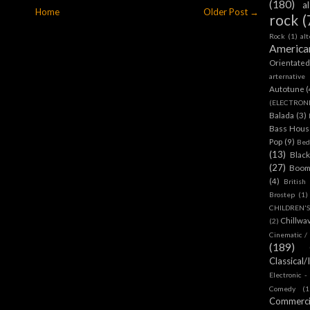
(180)
a
Home
Older Post →
rock
(
Rock
(1)
al
America
Orientate
arternative
Autotune
(
(ELECTRON
Balada
(3)
Bass House
Pop
(9)
Bed
(13)
Blac
(27)
Boom
(4)
British
Brostep
(1)
CHILDREN'
Chillwa
(2)
Cinematic /
(189)
Classical/
Electronic -
Comedy
(1
Commerc