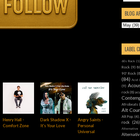
BLOG A
LABEL 
60s Rock
(1
Rock
(9)
8
90' Rock
(
(84)
Acid 
Acous
(9)
rock
(8)
ac
Contemp
Afrobeats
Alt Cou
Alt Pop.
(4)
Henry Hall -
Dark Shadow X -
Angry Saints -
rock
(26)
Comfort Zone
It's Your Love
Personal
Alternative
Universal
Alternat