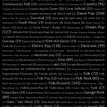
Country
(96)
Contemporary R&B
(14)
CONTEMPORARY SOUL
(1)
Corridos
(1)
Cover
(26)
Cover (official)
(25)
Country Rap
(4)
Country Americana
(1)
Covers
(1)
Dance Pop
(204)
Cumbia
(6)
Dance
(8)
Dance Hall
(5)
Crossover Classical
(1)
Dancehall
(19)
Dark pop
(8)
Dark wave
(5)
Dance Pop Nu-disco
(2)
DARK-POP
(1)
Death Metal
(19)
Deathcore
(8)
Deep House
(8)
Darkwave
(1)
Deep Trance
(1)
Dream Pop
Disco
(11)
Doom Metal / Sludge
(7)
disco rap
(2)
Downtempo
(2)
(127)
DREAM POP (Electronic/Pop)
(4)
DREAM POP (Guitar Dreamy Mellow Vibes)
Drill
(4)
(1)
DREAM POP (Guitar Washed-out/Shoegaze Style)
(1)
Drum N Bass / Jungle
(2)
Dubstep
(19)
EDM
(43)
Electro
(14)
Easy Listening
(3)
Electro
Electro Folk
(1)
Electro Pop
(118)
Electronic
(99)
Funk
(4)
Electro Jazz
(1)
Electro-Goth
(1)
Electronic - Folk/Acoustic - Hip-hop/Rap
(1)
Electronic - Rock/Punk
(1)
electronic folk
(2)
electronic pop
(31)
Electronica
(11)
Electronic Folk Acoustic
(1)
electronic rock
(2)
Emo
(89)
Electronicore
(3)
Emo Pop Rock
Electrónica
(2)
ElectroPop
(1)
Emo Pop
(1)
epic
(16)
(9)
emo rock
(5)
Europe Based
(5)
Emo Rap
(1)
entrevistas
(1)
Eurovision
(1)
Experimental
(4)
EXPERIMENTAL (ELECTRONIC)
(3)
Experimental (General)
(1)
Folk
(72)
Experimental Electronic
(8)
Female Vocals
(6)
Folk
Flamenco pop
(1)
Folk Rock
(85)
Folk Pop
(52)
Acoustic
(9)
Folk Punk
(11)
Folk Acústica
(2)
Folk
Folk/Acoustic
(145)
Rock. Americana
(1)
Folk Tradicional
(2)
Folk/Acoustic - Pop -
Funk
(17)
Folk/Acoustic/Pop
(4)
Folktronica
(10)
Rock/Punk
(1)
French Pop
(2)
Garage Rock
Future Bass
(24)
Future House
(3)
Futurebass
(1)
Gangsta Rap
(2)
(89)
Garage Rock. Alternative Rock
(2)
German Pop
(1)
German pop (Schlager)
(1)
Glam
Glam / Hair Metal
(19)
Glam Rock
(6)
Gothic
(3)
(1)
Global Bass
(1)
Gospel
(2)
Gothic Metal
(14)
grunge
(45)
Gothic / Dark Wave
(7)
Groove
(6)
Grime
(1)