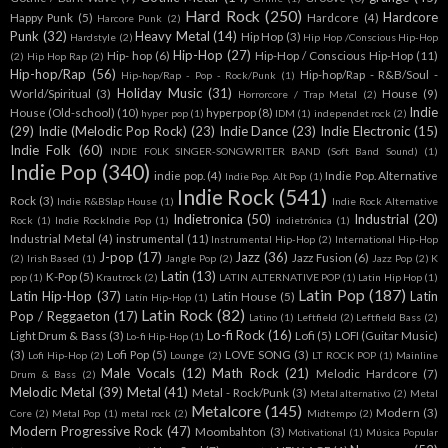
Hard Rock
(250)
Hardcore
Happy Punk
(5)
Hardcore
(4)
Harcore Punk
(2)
Punk
(32)
Heavy Metal
(14)
Hip Hop
(3)
Hardstyle
(2)
Hip Hop /Conscious Hip-Hop
Hip-Hop
(27)
Hip- hop
(6)
Hip-Hop / Conscious Hip-Hop
(11)
(2)
Hip Hop Rap
(2)
Hip-hop/Rap
(56)
Hip-hop/Rap - R&B/Soul -
Hip-hop/Rap - Pop - Rock/Punk
(1)
Holiday Music
(31)
World/Spiritual
(3)
House
(9)
Horrorcore / Trap Metal
(2)
Indie
House (Old-school)
(10)
hyperpop
(8)
hyper pop
(1)
IDM
(1)
independet rock
(2)
(29)
Indie (Melodic Pop Rock)
(23)
Indie Dance
(23)
Indie Electronic
(15)
Indie Folk
(60)
INDIE FOLK SINGER-SONGWRITER BAND (Soft Band Sound)
(1)
Indie Pop
(340)
indie pop.
(4)
Indie Pop. Alternative
Indie Pop. Alt Pop
(1)
Indie Rock
(541)
Rock
(3)
Indie R&BSlap House
(1)
Indie Rock Alternative
Indietronica
(50)
Industrial
(20)
Rock
(1)
Indie RockIndie Pop
(1)
indietrónica
(1)
Industrial Metal
(4)
instrumental
(11)
Instrumental Hip-Hop
(2)
International Hip-Hop
J-pop
(17)
Jazz
(36)
Jazz Fusion
(6)
(2)
Irish Based
(1)
Jangle Pop
(2)
Jazz Pop
(2)
K
Latin
(13)
K-Pop
(5)
pop
(1)
Krautrock
(2)
LATIN ALTERNATIVE POP
(1)
Latin Hip Hop
(1)
Latin Pop
(187)
Latin Hip-Hop
(37)
Latin
Latin House
(5)
Latín Hip-Hop
(1)
Latin Rock
(82)
Pop / Reggaeton
(17)
Latino
(1)
Leftfield
(2)
Leftfield Bass
(2)
Lo-fi Rock
(16)
Light Drum & Bass
(3)
Lofi
(5)
LOFI (Guitar Music)
Lo-fi Hip-Hop
(1)
(3)
Lofi Pop
(5)
LOVE SONG
(3)
Lofi Hip-Hop
(2)
Lounge
(2)
LT ROCK POP
(1)
Mainline
Male Vocals
(12)
Math Rock
(21)
Melodic Hardcore
(7)
Drum & Bass
(2)
Melodic Metal
(39)
Metal
(41)
Metal - Rock/Punk
(3)
Metal alternativo
(2)
Metal
Metalcore
(145)
Modern
(3)
Core
(2)
Metal Pop
(1)
metal rock
(2)
Midtempo
(2)
Modern Progressive Rock
(47)
Moombahton
(3)
Motivational
(1)
Música Popular