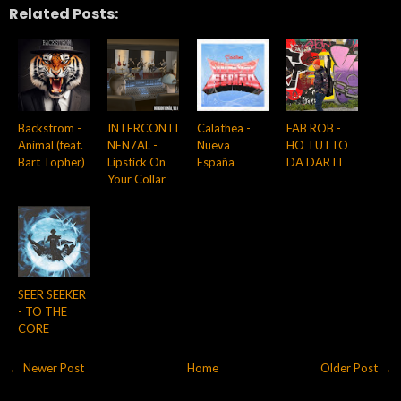
Related Posts:
Backstrom -
INTERCONTI
Calathea -
FAB ROB -
Animal (feat.
NEN7AL -
Nueva
HO TUTTO
Bart Topher)
Lipstick On
España
DA DARTI
Your Collar
SEER SEEKER
- TO THE
CORE
← Newer Post
Home
Older Post →