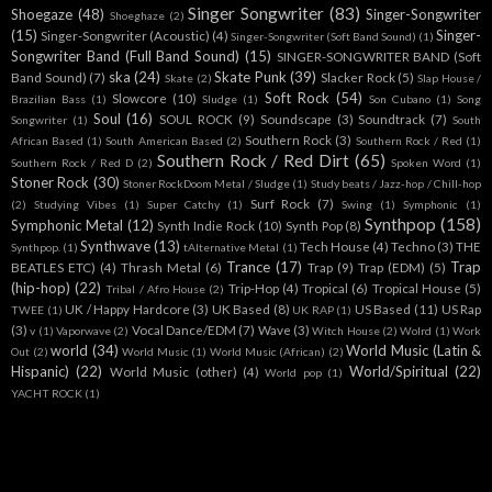
Singer Songwriter
(83)
Shoegaze
(48)
Singer-Songwriter
Shoeghaze
(2)
(15)
Singer-
Singer-Songwriter (Acoustic)
(4)
Singer-Songwriter (Soft Band Sound)
(1)
Songwriter Band (Full Band Sound)
(15)
SINGER-SONGWRITER BAND (Soft
ska
(24)
Skate Punk
(39)
Band Sound)
(7)
Slacker Rock
(5)
Skate
(2)
Slap House /
Soft Rock
(54)
Slowcore
(10)
Brazilian Bass
(1)
Sludge
(1)
Son Cubano
(1)
Song
Soul
(16)
SOUL ROCK
(9)
Soundscape
(3)
Soundtrack
(7)
Songwriter
(1)
South
Southern Rock
(3)
African Based
(1)
South American Based
(2)
Southern Rock / Red
(1)
Southern Rock / Red Dirt
(65)
Southern Rock / Red D
(2)
Spoken Word
(1)
Stoner Rock
(30)
Stoner RockDoom Metal / Sludge
(1)
Study beats / Jazz-hop / Chill-hop
Surf Rock
(7)
(2)
Studying Vibes
(1)
Super Catchy
(1)
Swing
(1)
Symphonic
(1)
Synthpop
(158)
Symphonic Metal
(12)
Synth Indie Rock
(10)
Synth Pop
(8)
Synthwave
(13)
Tech House
(4)
Techno
(3)
THE
Synthpop.
(1)
tAlternative Metal
(1)
Trance
(17)
Trap
BEATLES ETC)
(4)
Thrash Metal
(6)
Trap
(9)
Trap (EDM)
(5)
(hip-hop)
(22)
Trip-Hop
(4)
Tropical
(6)
Tropical House
(5)
Tribal / Afro House
(2)
UK / Happy Hardcore
(3)
UK Based
(8)
US Based
(11)
US Rap
TWEE
(1)
UK RAP
(1)
(3)
Vocal Dance/EDM
(7)
Wave
(3)
v
(1)
Vaporwave
(2)
Witch House
(2)
Wolrd
(1)
Work
world
(34)
World Music (Latin &
Out
(2)
World Music
(1)
World Music (African)
(2)
Hispanic)
(22)
World/Spiritual
(22)
World Music (other)
(4)
World pop
(1)
YACHT ROCK
(1)