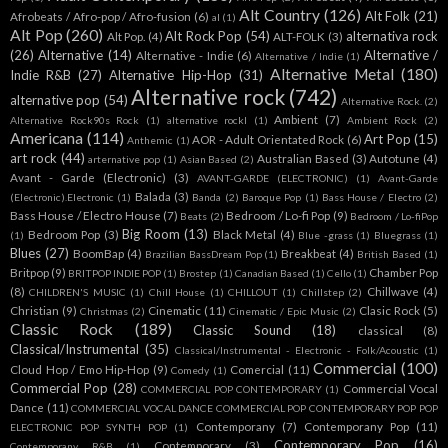
Alt Country
(126)
Alt Folk
(21)
Afrobeats / Afro-pop / Afro-fusion
(6)
al
(1)
Alt Pop
(260)
Alt Rock Pop
(54)
alternativa rock
Alt Pop.
(4)
ALT-FOLK
(3)
(26)
Alternative
(14)
Alternative /
Alternative - Indie
(6)
Alternative / Indie
(1)
Alternative Metal
(180)
Indie R&B
(27)
Alternative Hip-Hop
(31)
Alternative rock
(742)
alternative pop
(54)
Alternative Rock.
(2)
Ambient
(7)
Alternative Rock90s Rock
(1)
alternative rockl
(1)
Ambient Rock
(2)
Americana
(114)
Art Pop
(15)
AOR - Adult Orientated Rock
(6)
Anthemic
(1)
art rock
(44)
Australian Based
(3)
Autotune
(4)
arternative pop
(1)
Asian Based
(2)
Avant - Garde (Electronic)
(3)
AVANT-GARDE (ELECTRONIC)
(1)
Avant-Garde
Balada
(3)
(Electronic).Electronic
(1)
Banda
(2)
Baroque Pop
(1)
Bass House / Electro
(2)
Bass House / Electro House
(7)
Bedroom / Lo-fi Pop
(9)
Beats
(2)
Bedroom / Lo-fiPop
Big Room
(13)
Bedroom Pop
(3)
Black Metal
(4)
(1)
Blue -grass
(1)
Bluegrass
(1)
Blues
(27)
BoomBap
(4)
Breakbeat
(4)
Brazilian BassDream Pop
(1)
British Based
(1)
Britpop
(9)
Chamber Pop
BRITPOP INDIE POP
(1)
Brostep
(1)
Canadian Based
(1)
Cello
(1)
(8)
Chillwave
(4)
CHILDREN'S MUSIC
(1)
Chill House
(1)
CHILLOUT
(1)
Chillstep
(2)
Christian
(9)
Cinematic
(11)
Clasic Rock
(5)
Christmas
(2)
Cinematic / Epic Music
(2)
Classic Rock
(189)
Classic Sound
(18)
classical
(8)
Classical/Instrumental
(35)
Classical/Instrumental - Electronic - Folk/Acoustic
(1)
Commercial
(100)
Cloud Hop / Emo Hip-Hop
(9)
Comercial
(11)
Comedy
(1)
Commercial Pop
(28)
Commercial Vocal
COMMERCIAL POP CONTEMPORARY
(1)
Dance
(11)
COMMERCIAL VOCAL DANCE COMMERCIAL POP CONTEMPORARY POP POP
Contemporany
(7)
Contemporany Pop
(11)
ELECTRONIC POP SYNTH POP
(1)
Contemporary Pop
(16)
Contemporary
(3)
Contemporany R&B
(1)