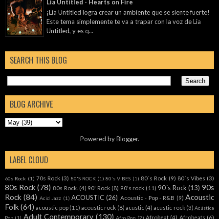
Lia Untitled - Hearts on Fire
¡Lia Untitled logra crear un ambiente que se siente fuerte!
Este tema simplemente te va a trapar con la voz de Lia
Untitled, y es q...
SEARCH THIS BLOG
BLOG ARCHIVE
Powered by
Blogger
.
LABEL CLOUD
70s Rock
(3)
80´s Rock
(9)
80´s Vibes
(3)
60s Rock
(1)
80'S ROCK
(1)
80's VIBES
(1)
80s Rock
(78)
90s
90´s Rock
(13)
80s Rock.
(4)
90' Rock
(8)
90's rock
(11)
Rock
(84)
Acoustic
ACOUSTIC
(26)
Acoustic - Pop - R&B
(9)
Acid Jazz
(1)
Folk
(64)
acoustic pop
(11)
acoustic rock
(8)
acustic
(4)
acustic rock
(3)
Acústica
Adult Contemporary
(130)
Afrobeat
(4)
Afrobeats
(6)
Pop
(1)
Afro Pop
(2)