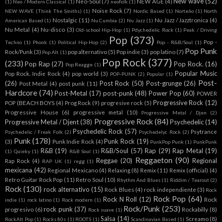
New wave
(52)
Neo-Soul
(7)
NEW AGE
(4)
(1)
Neo / Modern Classical
(1)
neofolk
(1)
Noise Rock
(7)
NEW WAVE (Think The Smiths)
(1)
Nordic Based
(1)
Norteño
(1)
North
Nostalgic
(11)
Nu Jazz / Jazztronica
(4)
American Based
(1)
Nu Cumbia
(2)
Nu Jazz
(1)
Nu Metal
(4)
Nu-disco
(3)
Old-school Hip-Hop
(1)
Pdychedelic Rock
(1)
Peak / Driving
Pop
(373)
Pop -
Techno
(1)
Phonk
(1)
Political Hip-Hop
(2)
Pop - R&B/Soul
(1)
Pop Punk
Rock/Punk
(3)
pop alternativo
(5)
Pop indie
(3)
pop latino
(7)
Pop Alt
(1)
Pop Rock
(377)
(233)
Pop Rap
(27)
Pop Rock.
(16)
Pop Reagge
(1)
Popular Music
Pop Rock. Indie Rock
(4)
pop world
(3)
POP-PUNK
(2)
Popular
(1)
Post-
(26)
Post Rock
(50)
Post-grunge
(26)
Post Metal
(4)
post punk
(11)
Hardcore
(74)
Post-Metal
(17)
post-punk
(48)
Power Pop
(60)
POWER
Progressive Rock
(12)
POP (BEACH BOYS
(4)
Prog Rock
(9)
progresive rock
(5)
Progressive House
(6)
progressive metal
(10)
Progressive Metal / Djen
(2)
Progressive Rock
(84)
Progressive Metal / Djent
(38)
Psychedelic
(14)
Psychedelic Rock
(57)
Psytrance
Psychedelic / Freak Folk
(2)
Psychedelyc Rock
(2)
Punk
(178)
Punk Rock
(19)
(3)
Punk Indie Rock
(4)
PunkPop Punk
(1)
PunkPunk
R&B
(19)
R&B/Soul
(57)
Rap
(29)
Rap Metal
(19)
(1)
Quieky
(1)
R&B Soul
(1)
Reggaeton
(90)
Reggae
(20)
Regional
Rap Rock
(4)
RAP UK
(1)
regg
(1)
mexicana
(42)
Regional Mexicano
(4)
Relaxing
(8)
Remix
(11)
Remix (official)
(4)
Retro Guitar Rock Pop
(11)
Retro Soul
(10)
Rhythm And Blues
(1)
Riddim / Tearout
(2)
Rock
(130)
rock alternativo
(15)
Rock Blues
(4)
rock independiente
(3)
Rock
Rock Pop
(64)
Rock N Roll
(12)
Rock
indie
(1)
rock latino
(1)
Rock modern
(1)
Rock/Punk
(253)
rock punk
(37)
progresivo
(6)
Rockabilly
(8)
Rock suave
(1)
Salsa
(14)
Screamo
(8)
RockAlt Pop
(1)
Rocks 80s
(1)
ROOTS
(1)
Scandinavian Based
(1)