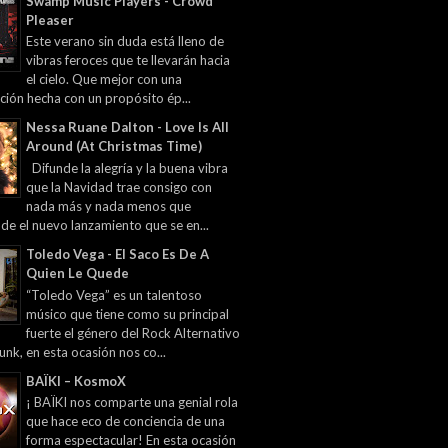
Swamp Music Players - Crowd
Pleaser
Este verano sin duda está lleno de
vibras feroces que te llevarán hacia
el cielo. Que mejor con una
ción hecha con un propósito ép...
Nessa Ruane Dalton - Love Is All
Around (At Christmas Time)
Difunde la alegría y la buena vibra
que la Navidad trae consigo con
nada más y nada menos que
 de el nuevo lanzamiento que se en...
Toledo Vega - El Saco Es De A
Quien Le Quede
“Toledo Vega” es un talentoso
músico que tiene como su principal
fuerte el género del Rock Alternativo
unk, en esta ocasión nos co...
BAÏKI – KosmoX
¡ BAÏKI nos comparte una genial rola
que hace eco de conciencia de una
forma espectacular! En esta ocasión