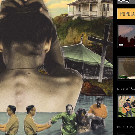
POPULA
play a " Ca
nuestros 