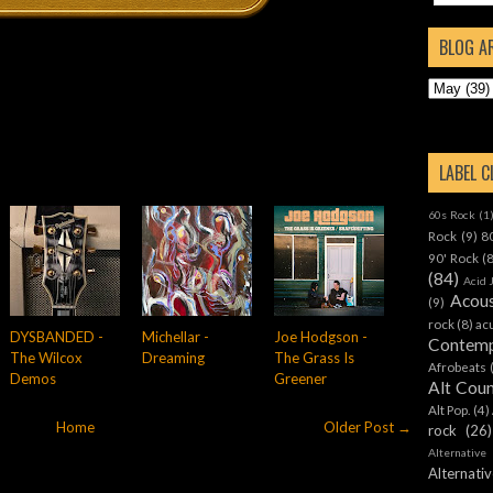
BLOG A
LABEL 
60s Rock
(1
Rock
(9)
8
90' Rock
(
(84)
Acid 
Acous
(9)
rock
(8)
ac
DYSBANDED -
Michellar -
Joe Hodgson -
Contemp
The Wilcox
Dreaming
The Grass Is
Afrobeats
Demos
Greener
Alt Cou
Alt Pop.
(4)
Home
Older Post →
rock
(26)
Alternative
Alternat