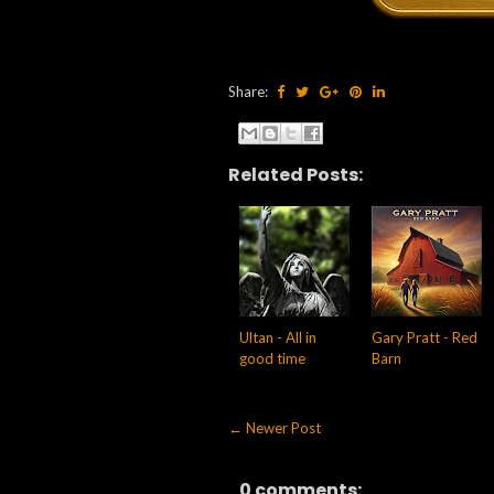
Share:
Related Posts:
Ultan - All in
Gary Pratt - Red
good time
Barn
← Newer Post
0 comments: