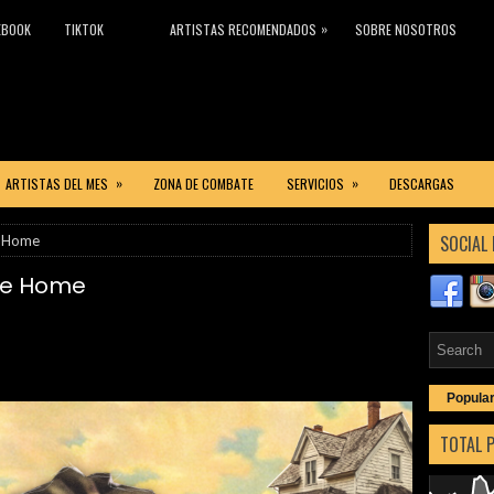
»
EBOOK
TIKTOK
ARTISTAS RECOMENDADOS
SOBRE NOSOTROS
»
»
ARTISTAS DEL MES
ZONA DE COMBATE
SERVICIOS
DESCARGAS
SOCIAL 
e Home
me Home
Popula
TOTAL 