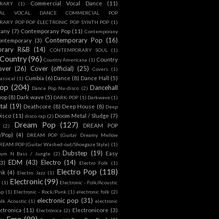
Commercial Vocal Dance
(11)
RARY
(1)
IAL VOCAL DANCE COMMERCIAL POP
ARY POP POP ELECTRONIC POP SYNTH POP
(1)
rany
(7)
Contemporany Pop
(11)
Contemporany
Contemporary Pop
(16)
ontemporary
(3)
orary R&B
(14)
CONTEMPORARY SOUL
(1)
Country
(96)
Country
Country Americana
(1)
over
(26)
Cover (official)
(25)
Covers
(1)
Cumbia
(6)
Dance
(8)
Dance Hall
(5)
assical
(1)
Pop
(204)
Dancehall
Dance Pop Nu-disco
(2)
pop
(8)
Dark wave
(5)
DARK-POP
(1)
Darkwave
(1)
tal
(19)
Deathcore
(8)
Deep House
(8)
Deep
isco
(11)
Doom Metal / Sludge
(7)
disco rap
(2)
Dream Pop
(127)
DREAM POP
(2)
c/Pop)
(4)
DREAM POP (Guitar Dreamy Mellow
REAM POP (Guitar Washed-out/Shoegaze Style)
(1)
Dubstep
(19)
Easy
rum N Bass / Jungle
(2)
EDM
(43)
Electro
(14)
(3)
Electro Folk
(1)
Electro Pop
(118)
nk
(4)
Electro Jazz
(1)
Electronic
(99)
h
(1)
Electronic - Folk/Acoustic
ap
(1)
Electronic - Rock/Punk
(1)
electronic folk
(2)
electronic pop
(31)
olk Acoustic
(1)
electronic
ctronica
(11)
Electronicore
(3)
Electrónica
(2)
Emo
(89)