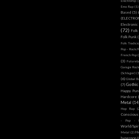
ElectroPop
(
Emo Rap
(1)
Based
(5)
(ELECTRO
Electronic
(72)
Folk
Folk Punk
Folk Tradici
Pop - Rock/
French Pop
(
(3)
Futureb
Garage Rock
(Schlager)
(
(6)
Global B
Gothic
(7)
Happy Pun
Hardcore
Metal
(14
Hop Rap
(
Conscious
- Pop - R
World/Spir
H
Metal
(2)
hyperpop
(