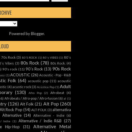
RCHIVE
Powered by
Blogger
.
CLOUD
70s Rock
(3)
80´s
)
80'S ROCK
(1)
80's VIBES
(1)
80s Rock
(78)
0´s Vibes
(3)
80s Rock.
(4)
90s Rock
90´s Rock
(13)
8)
90's rock
(11)
ACOUSTIC
(26)
Acoustic - Pop - R&B
Jazz
(1)
tic Folk
(64)
acoustic pop
(11)
acoustic
Adult
ustic
(4)
acustic rock
(3)
Acústica Pop
(1)
orary
(130)
Afrobeat
(4)
Afro Pop
(2)
(6)
Afrobeats / Afro-pop / Afro-fusion
(6)
al
(1)
ntry
(126)
Alt Pop
(260)
Alt Folk
(21)
Alt Rock Pop
(54)
alternativa
ALT-FOLK
(3)
Alternative
(14)
Alternative - Indie
(6)
Alternative / Indie R&B
(27)
 / Indie
(1)
Alternative Metal
ive Hip-Hop
(31)