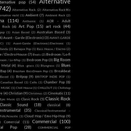
Alternative
lternative pop
(54)
742)
Alternative Rock.
(2)
Alternative Rock90s
Ambient
(7)
ternative rockl
(1)
Ambient Rock
(2)
na
(114)
AOR - Adult
Anthemic
(1)
Art Pop
(15)
art rock
(44)
d Rock
(6)
Australian Based
(3)
 pop
(1)
Asian Based
(2)
4)
Avant - Garde (Electronic)
(3)
AVANT-GARDE
IC)
(1)
Avant-Garde (Electronic).Electronic
(1)
Banda
(2)
Baroque Pop
(1)
Bass House / Electro
(2)
 / Electro House
(7)
Bedroom / Lo-fi
Beats
(2)
Big Room
Bedroom Pop
(3)
room / Lo-fiPop
(1)
Blues
k Metal
(4)
Blue -grass
(1)
Bluegrass
(1)
Bap
(4)
Breakbeat
Brazilian BassDream Pop
(1)
Britpop
(9)
 Based
(1)
BRITPOP INDIE POP
(1)
Chamber Pop
(8)
Canadian Based
(1)
Cello
(1)
S MUSIC
(1)
Chill House
(1)
CHILLOUT
(1)
Chillstep
ve
(4)
Christian
(9)
Cinematic
(11)
Christmas
(2)
Classic Rock
Clasic Rock
(5)
 Epic Music
(2)
Classic Sound
(18)
classical
(8)
Instrumental
(35)
Classical/Instrumental -
Cloud Hop / Emo Hip-Hop
(9)
 Folk/Acoustic
(1)
Commercial
(100)
Comercial
(11)
)
ial Pop
(28)
COMMERCIAL POP