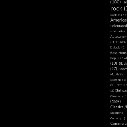
(180)
a
rock
(
Rock
(1)
al
America
Orientate
arternative
Autotune
(
(ELECTRON
Balada
(3)
Bass House
Pop
(9)
Bed
(13)
Blac
(27)
Boom
(4)
British
Brostep
(1)
CHILDREN'
Chillwa
(2)
Cinematic /
(189)
Classical/
Electronic -
Comedy
(1
Commerc