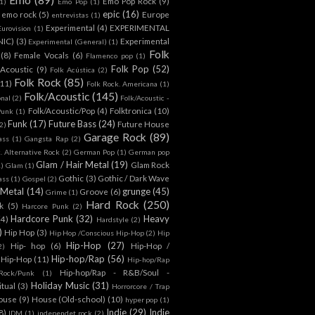
Emo Pop Rock
(9)
1)
Emo Pop
(1)
epic
(16)
emo rock
(5)
Europe
entrevistas
(1)
Experimental
(4)
EXPERIMENTAL
Eurovision
(1)
NIC)
(3)
Experimental
Experimental (General)
(1)
Folk
(8)
Female Vocals
(6)
Flamenco pop
(1)
Folk Pop
(52)
 Acoustic
(9)
Folk Acústica
(2)
Folk Rock
(85)
(11)
Folk Rock. Americana
(1)
Folk/Acoustic
(145)
onal
(2)
Folk/Acoustic -
Folk/Acoustic/Pop
(4)
Folktronica
(10)
Punk
(1)
Funk
(17)
Future Bass
(24)
Future House
2)
Garage Rock
(89)
ass
(1)
Gangsta Rap
(2)
. Alternative Rock
(2)
German Pop
(1)
German pop
Glam / Hair Metal
(19)
Glam Rock
1)
Glam
(1)
Gothic
(3)
Gothic / Dark Wave
ass
(1)
Gospel
(2)
 Metal
(14)
grunge
(45)
Groove
(6)
Grime
(1)
Hard Rock
(250)
k
(5)
Harcore Punk
(2)
Hardcore Punk
(32)
Heavy
(4)
Hardstyle
(2)
)
Hip Hop
(3)
Hip Hop /Conscious Hip-Hop
(2)
Hip
Hip-Hop
(27)
Hip- hop
(6)
Hip-Hop /
2)
Hip-hop/Rap
(56)
 Hip-Hop
(11)
Hip-hop/Rap
Hip-hop/Rap - R&B/Soul -
ock/Punk
(1)
Holiday Music
(31)
itual
(3)
Horrorcore / Trap
ouse
(9)
House (Old-school)
(10)
hyper pop
(1)
Indie
(29)
Indie
8)
IDM
(1)
independet rock
(2)