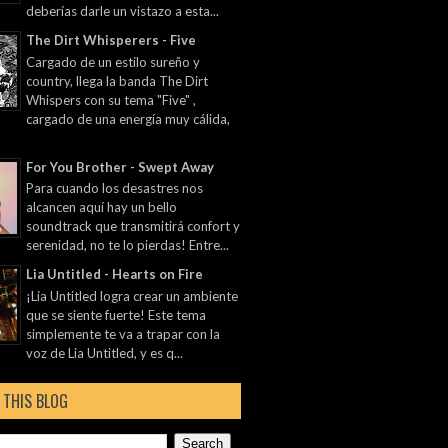
deberías darle un vistazo a esta...
The Dirt Whisperers - Five
Cargado de un estilo sureño y
country, llega la banda The Dirt
Whispers con su tema "Five" ,
cargado de una energía muy cálida,
For You Brother - Swept Away
Para cuando los desastres nos
alcancen aquí hay un bello
soundtrack que transmitirá confort y
serenidad, no te lo pierdas! Entre...
Lia Untitled - Hearts on Fire
¡Lia Untitled logra crear un ambiente
que se siente fuerte! Este tema
simplemente te va a trapar con la
voz de Lia Untitled, y es q...
 THIS BLOG