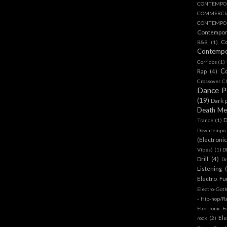
CONTEMPO
COMMERC
CONTEMPOR
Contempo
C
R&B
(1)
Contemp
Corridos
(1)
C
Rap
(4)
Crossover Cl
Dance 
(19)
Dark 
Death Me
D
Trance
(1)
Downtempo
(Electroni
Vibes)
(1)
D
Drill
(4)
D
Listening
Electro Fu
Electro-Got
- Hip-hop/R
Electronic F
Ele
rock
(2)