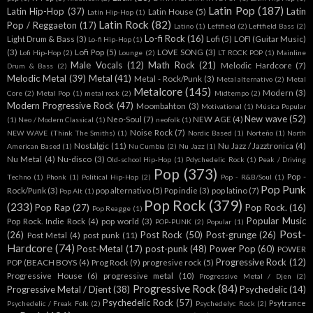
Latin Pop
(187)
Latin Hip-Hop
(37)
Latin
Latin House
(5)
Latín Hip-Hop
(1)
Latin Rock
(82)
Pop / Reggaeton
(17)
Latino
(1)
Leftfield
(2)
Leftfield Bass
(2)
Lo-fi Rock
(16)
Light Drum & Bass
(3)
Lofi
(5)
LOFI (Guitar Music)
Lo-fi Hip-Hop
(1)
(3)
Lofi Pop
(5)
LOVE SONG
(3)
Lofi Hip-Hop
(2)
Lounge
(2)
LT ROCK POP
(1)
Mainline
Male Vocals
(12)
Math Rock
(21)
Melodic Hardcore
(7)
Drum & Bass
(2)
Melodic Metal
(39)
Metal
(41)
Metal - Rock/Punk
(3)
Metal alternativo
(2)
Metal
Metalcore
(145)
Modern
(3)
Core
(2)
Metal Pop
(1)
metal rock
(2)
Midtempo
(2)
Modern Progressive Rock
(47)
Moombahton
(3)
Motivational
(1)
Música Popular
New wave
(52)
Neo-Soul
(7)
NEW AGE
(4)
(1)
Neo / Modern Classical
(1)
neofolk
(1)
Noise Rock
(7)
NEW WAVE (Think The Smiths)
(1)
Nordic Based
(1)
Norteño
(1)
North
Nostalgic
(11)
Nu Jazz / Jazztronica
(4)
American Based
(1)
Nu Cumbia
(2)
Nu Jazz
(1)
Nu Metal
(4)
Nu-disco
(3)
Old-school Hip-Hop
(1)
Pdychedelic Rock
(1)
Peak / Driving
Pop
(373)
Pop -
Techno
(1)
Phonk
(1)
Political Hip-Hop
(2)
Pop - R&B/Soul
(1)
Pop Punk
Rock/Punk
(3)
pop alternativo
(5)
Pop indie
(3)
pop latino
(7)
Pop Alt
(1)
Pop Rock
(379)
(233)
Pop Rap
(27)
Pop Rock.
(16)
Pop Reagge
(1)
Popular Music
Pop Rock. Indie Rock
(4)
pop world
(3)
POP-PUNK
(2)
Popular
(1)
Post-
(26)
Post Rock
(50)
Post-grunge
(26)
Post Metal
(4)
post punk
(11)
Hardcore
(74)
Post-Metal
(17)
post-punk
(48)
Power Pop
(60)
POWER
Progressive Rock
(12)
POP (BEACH BOYS
(4)
Prog Rock
(9)
progresive rock
(5)
Progressive House
(6)
progressive metal
(10)
Progressive Metal / Djen
(2)
Progressive Rock
(84)
Progressive Metal / Djent
(38)
Psychedelic
(14)
Psychedelic Rock
(57)
Psytrance
Psychedelic / Freak Folk
(2)
Psychedelyc Rock
(2)