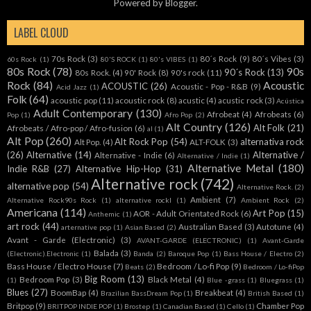
Powered by
Blogger
.
LABEL CLOUD
70s Rock
(3)
80´s Rock
(9)
80´s Vibes
(3)
60s Rock
(1)
80'S ROCK
(1)
80's VIBES
(1)
80s Rock
(78)
90s
90´s Rock
(13)
80s Rock.
(4)
90' Rock
(8)
90's rock
(11)
Rock
(84)
Acoustic
ACOUSTIC
(26)
Acoustic - Pop - R&B
(9)
Acid Jazz
(1)
Folk
(64)
acoustic pop
(11)
acoustic rock
(8)
acustic
(4)
acustic rock
(3)
Acústica
Adult Contemporary
(130)
Afrobeat
(4)
Afrobeats
(6)
Pop
(1)
Afro Pop
(2)
Alt Country
(126)
Alt Folk
(21)
Afrobeats / Afro-pop / Afro-fusion
(6)
al
(1)
Alt Pop
(260)
Alt Rock Pop
(54)
alternativa rock
Alt Pop.
(4)
ALT-FOLK
(3)
(26)
Alternative
(14)
Alternative /
Alternative - Indie
(6)
Alternative / Indie
(1)
Alternative Metal
(180)
Indie R&B
(27)
Alternative Hip-Hop
(31)
Alternative rock
(742)
alternative pop
(54)
Alternative Rock.
(2)
Ambient
(7)
Alternative Rock90s Rock
(1)
alternative rockl
(1)
Ambient Rock
(2)
Americana
(114)
Art Pop
(15)
AOR - Adult Orientated Rock
(6)
Anthemic
(1)
art rock
(44)
Australian Based
(3)
Autotune
(4)
arternative pop
(1)
Asian Based
(2)
Avant - Garde (Electronic)
(3)
AVANT-GARDE (ELECTRONIC)
(1)
Avant-Garde
Balada
(3)
(Electronic).Electronic
(1)
Banda
(2)
Baroque Pop
(1)
Bass House / Electro
(2)
Bass House / Electro House
(7)
Bedroom / Lo-fi Pop
(9)
Beats
(2)
Bedroom / Lo-fiPop
Big Room
(13)
Bedroom Pop
(3)
Black Metal
(4)
(1)
Blue -grass
(1)
Bluegrass
(1)
Blues
(27)
BoomBap
(4)
Breakbeat
(4)
Brazilian BassDream Pop
(1)
British Based
(1)
Britpop
(9)
Chamber Pop
BRITPOP INDIE POP
(1)
Brostep
(1)
Canadian Based
(1)
Cello
(1)