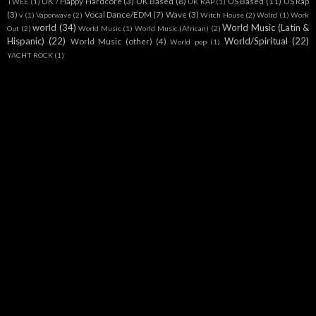
UK / Happy Hardcore
(3)
UK Based
(8)
US Based
(11)
US Rap
TWEE
(1)
UK RAP
(1)
(3)
Vocal Dance/EDM
(7)
Wave
(3)
v
(1)
Vaporwave
(2)
Witch House
(2)
Wolrd
(1)
Work
world
(34)
World Music (Latin &
Out
(2)
World Music
(1)
World Music (African)
(2)
Hispanic)
(22)
World/Spiritual
(22)
World Music (other)
(4)
World pop
(1)
YACHT ROCK
(1)