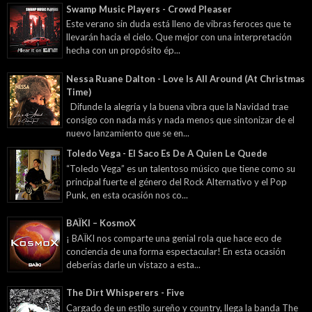
Swamp Music Players - Crowd Pleaser
Este verano sin duda está lleno de vibras feroces que te
llevarán hacia el cielo. Que mejor con una interpretación
hecha con un propósito ép...
Nessa Ruane Dalton - Love Is All Around (At Christmas
Time)
Difunde la alegría y la buena vibra que la Navidad trae
consigo con nada más y nada menos que sintonizar de el
nuevo lanzamiento que se en...
Toledo Vega - El Saco Es De A Quien Le Quede
“Toledo Vega” es un talentoso músico que tiene como su
principal fuerte el género del Rock Alternativo y el Pop
Punk, en esta ocasión nos co...
BAÏKI – KosmoX
¡ BAÏKI nos comparte una genial rola que hace eco de
conciencia de una forma espectacular! En esta ocasión
deberías darle un vistazo a esta...
The Dirt Whisperers - Five
Cargado de un estilo sureño y country, llega la banda The