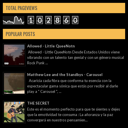
TOTAL PAGEVIEWS
1
0
2
8
6
0
POPULAR POSTS
Allowed - Little QueeNotn
Allowed - Little QueeNotn Desde Estados Unidos viene
vibrando con un talento tan genial y con un género musical
Rock Punk ...
Matthew Lee and the Standbys - Carousel
Acaricia cada fibra que conforma tu esencia con la
espectacular gama sónica que estás por recibir al darle
play a " Carousel ", ...
THE SECRET
Este es el momento perfecto para que te sientes y dejes
que la emotividad te consuma : La añoranza y la paz
convergerá en nuestros pensamien...