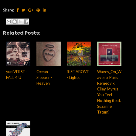
Share:
Related Posts:
yuniVERSE -
Ocean
RISE ABOVE
Waves_On_W
FALL 4 U
Sleeper -
- Lights
aves x Paris
Heaven
Remedy x
Ciley Myrus -
You Feel
Nothing (feat.
Suzanne
Tatum)