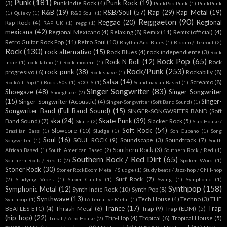
Punk
(181)
Punk Rock
(19)
(3)
Punk Indie Rock
(4)
PunkPop Punk
(1)
PunkPunk
R&B
(19)
R&B/Soul
(57)
Rap
(29)
Rap Metal
(19)
(1)
Quieky
(1)
R&B Soul
(1)
Reggaeton
(90)
Reggae
(20)
Regional
Rap Rock
(4)
RAP UK
(1)
regg
(1)
mexicana
(42)
Regional Mexicano
(4)
Relaxing
(8)
Remix
(11)
Remix (official)
(4)
Retro Guitar Rock Pop
(11)
Retro Soul
(10)
Rhythm And Blues
(1)
Riddim / Tearout
(2)
Rock
(130)
rock alternativo
(15)
Rock Blues
(4)
rock independiente
(3)
Rock
Rock Pop
(65)
Rock N Roll
(12)
Rock
indie
(1)
rock latino
(1)
Rock modern
(1)
Rock/Punk
(253)
rock punk
(38)
progresivo
(6)
Rockabilly
(8)
Rock suave
(1)
Salsa
(14)
Screamo
(8)
RockAlt Pop
(1)
Rocks 80s
(1)
ROOTS
(1)
Scandinavian Based
(1)
Singer Songwriter
(83)
Shoegaze
(48)
Singer-Songwriter
Shoeghaze
(2)
(15)
Singer-
Singer-Songwriter (Acoustic)
(4)
Singer-Songwriter (Soft Band Sound)
(1)
Songwriter Band (Full Band Sound)
(15)
SINGER-SONGWRITER BAND (Soft
ska
(24)
Skate Punk
(39)
Band Sound)
(7)
Slacker Rock
(5)
Skate
(2)
Slap House /
Soft Rock
(54)
Slowcore
(10)
Brazilian Bass
(1)
Sludge
(1)
Son Cubano
(1)
Song
Soul
(16)
SOUL ROCK
(9)
Soundscape
(3)
Soundtrack
(7)
Songwriter
(1)
South
Southern Rock
(3)
African Based
(1)
South American Based
(2)
Southern Rock / Red
(1)
Southern Rock / Red Dirt
(65)
Southern Rock / Red D
(2)
Spoken Word
(1)
Stoner Rock
(30)
Stoner RockDoom Metal / Sludge
(1)
Study beats / Jazz-hop / Chill-hop
Surf Rock
(7)
(2)
Studying Vibes
(1)
Super Catchy
(1)
Swing
(1)
Symphonic
(1)
Synthpop
(158)
Symphonic Metal
(12)
Synth Indie Rock
(10)
Synth Pop
(8)
Synthwave
(13)
Tech House
(4)
Techno
(3)
THE
Synthpop.
(1)
tAlternative Metal
(1)
Trance
(17)
Trap
BEATLES ETC)
(4)
Thrash Metal
(6)
Trap
(9)
Trap (EDM)
(5)
(hip-hop)
(22)
Trip-Hop
(4)
Tropical
(6)
Tropical House
(5)
Tribal / Afro House
(2)