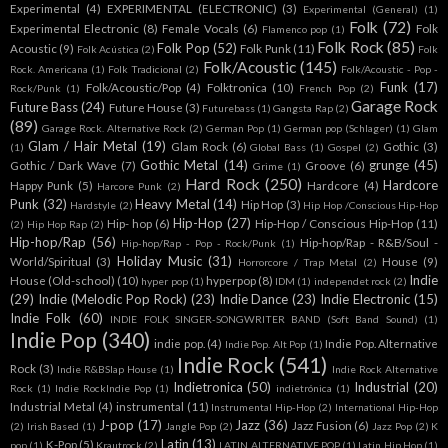
Experimental
(4)
EXPERIMENTAL (ELECTRONIC)
(3)
Experimental (General)
(1)
Folk
(72)
Experimental Electronic
(8)
Female Vocals
(6)
Folk
Flamenco pop
(1)
Folk Rock
(85)
Folk Pop
(52)
Acoustic
(9)
Folk Punk
(11)
Folk Acústica
(2)
Folk
Folk/Acoustic
(145)
Rock. Americana
(1)
Folk Tradicional
(2)
Folk/Acoustic - Pop -
Funk
(17)
Folk/Acoustic/Pop
(4)
Folktronica
(10)
Rock/Punk
(1)
French Pop
(2)
Garage Rock
Future Bass
(24)
Future House
(3)
Futurebass
(1)
Gangsta Rap
(2)
(89)
Garage Rock. Alternative Rock
(2)
German Pop
(1)
German pop (Schlager)
(1)
Glam
Glam / Hair Metal
(19)
Glam Rock
(6)
Gothic
(3)
(1)
Global Bass
(1)
Gospel
(2)
Gothic Metal
(14)
grunge
(45)
Gothic / Dark Wave
(7)
Groove
(6)
Grime
(1)
Hard Rock
(250)
Hardcore
Happy Punk
(5)
Hardcore
(4)
Harcore Punk
(2)
Punk
(32)
Heavy Metal
(14)
Hip Hop
(3)
Hardstyle
(2)
Hip Hop /Conscious Hip-Hop
Hip-Hop
(27)
Hip- hop
(6)
Hip-Hop / Conscious Hip-Hop
(11)
(2)
Hip Hop Rap
(2)
Hip-hop/Rap
(56)
Hip-hop/Rap - R&B/Soul -
Hip-hop/Rap - Pop - Rock/Punk
(1)
Holiday Music
(31)
World/Spiritual
(3)
House
(9)
Horrorcore / Trap Metal
(2)
Indie
House (Old-school)
(10)
hyperpop
(8)
hyper pop
(1)
IDM
(1)
independet rock
(2)
(29)
Indie (Melodic Pop Rock)
(23)
Indie Dance
(23)
Indie Electronic
(15)
Indie Folk
(60)
INDIE FOLK SINGER-SONGWRITER BAND (Soft Band Sound)
(1)
Indie Pop
(340)
indie pop.
(4)
Indie Pop. Alternative
Indie Pop. Alt Pop
(1)
Indie Rock
(541)
Rock
(3)
Indie R&BSlap House
(1)
Indie Rock Alternative
Indietronica
(50)
Industrial
(20)
Rock
(1)
Indie RockIndie Pop
(1)
indietrónica
(1)
Industrial Metal
(4)
instrumental
(11)
Instrumental Hip-Hop
(2)
International Hip-Hop
J-pop
(17)
Jazz
(36)
Jazz Fusion
(6)
(2)
Irish Based
(1)
Jangle Pop
(2)
Jazz Pop
(2)
K
Latin
(13)
K-Pop
(5)
pop
(1)
Krautrock
(2)
LATIN ALTERNATIVE POP
(1)
Latin Hip Hop
(1)