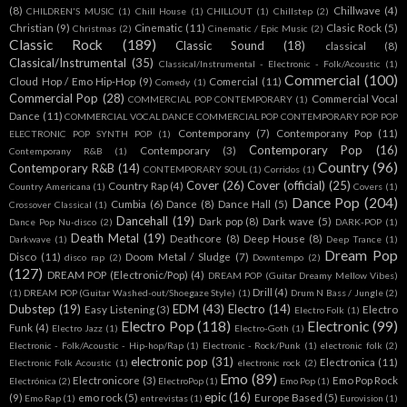
(8)
Chillwave
(4)
CHILDREN'S MUSIC
(1)
Chill House
(1)
CHILLOUT
(1)
Chillstep
(2)
Christian
(9)
Cinematic
(11)
Clasic Rock
(5)
Christmas
(2)
Cinematic / Epic Music
(2)
Classic Rock
(189)
Classic Sound
(18)
classical
(8)
Classical/Instrumental
(35)
Classical/Instrumental - Electronic - Folk/Acoustic
(1)
Commercial
(100)
Cloud Hop / Emo Hip-Hop
(9)
Comercial
(11)
Comedy
(1)
Commercial Pop
(28)
Commercial Vocal
COMMERCIAL POP CONTEMPORARY
(1)
Dance
(11)
COMMERCIAL VOCAL DANCE COMMERCIAL POP CONTEMPORARY POP POP
Contemporany
(7)
Contemporany Pop
(11)
ELECTRONIC POP SYNTH POP
(1)
Contemporary Pop
(16)
Contemporary
(3)
Contemporany R&B
(1)
Country
(96)
Contemporary R&B
(14)
CONTEMPORARY SOUL
(1)
Corridos
(1)
Cover
(26)
Cover (official)
(25)
Country Rap
(4)
Country Americana
(1)
Covers
(1)
Dance Pop
(204)
Cumbia
(6)
Dance
(8)
Dance Hall
(5)
Crossover Classical
(1)
Dancehall
(19)
Dark pop
(8)
Dark wave
(5)
Dance Pop Nu-disco
(2)
DARK-POP
(1)
Death Metal
(19)
Deathcore
(8)
Deep House
(8)
Darkwave
(1)
Deep Trance
(1)
Dream Pop
Disco
(11)
Doom Metal / Sludge
(7)
disco rap
(2)
Downtempo
(2)
(127)
DREAM POP (Electronic/Pop)
(4)
DREAM POP (Guitar Dreamy Mellow Vibes)
Drill
(4)
(1)
DREAM POP (Guitar Washed-out/Shoegaze Style)
(1)
Drum N Bass / Jungle
(2)
Dubstep
(19)
EDM
(43)
Electro
(14)
Easy Listening
(3)
Electro
Electro Folk
(1)
Electro Pop
(118)
Electronic
(99)
Funk
(4)
Electro Jazz
(1)
Electro-Goth
(1)
Electronic - Folk/Acoustic - Hip-hop/Rap
(1)
Electronic - Rock/Punk
(1)
electronic folk
(2)
electronic pop
(31)
Electronica
(11)
Electronic Folk Acoustic
(1)
electronic rock
(2)
Emo
(89)
Electronicore
(3)
Emo Pop Rock
Electrónica
(2)
ElectroPop
(1)
Emo Pop
(1)
epic
(16)
(9)
emo rock
(5)
Europe Based
(5)
Emo Rap
(1)
entrevistas
(1)
Eurovision
(1)