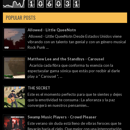
1
0
6
0
3
1
POPULAR POSTS
Allowed - Little QueeNotn
Allowed - Little QueeNotn Desde Estados Unidos viene
vibrando con un talento tan genial y con un género musical
Rock Punk ...
Matthew Lee and the Standbys - Carousel
Acaricia cada fibra que conforma tu esencia con la
espectacular gama sónica que estás por recibir al darle
play a " Carousel ", ...
THE SECRET
Este es el momento perfecto para que te sientes y dejes
que la emotividad te consuma : La añoranza y la paz
convergerá en nuestros pensamien...
Swamp Music Players - Crowd Pleaser
Este verano sin duda está lleno de vibras feroces que te
llevarán hacia el cielo. Que mejor con una interpretación