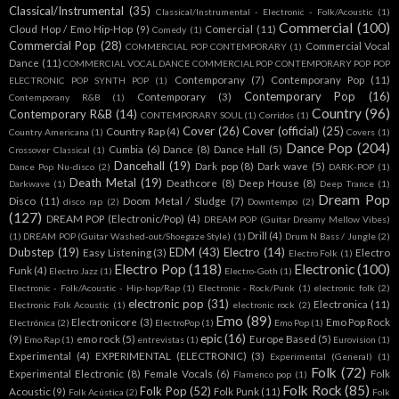
Classical/Instrumental
(35)
Classical/Instrumental - Electronic - Folk/Acoustic
(1)
Commercial
(100)
Cloud Hop / Emo Hip-Hop
(9)
Comercial
(11)
Comedy
(1)
Commercial Pop
(28)
Commercial Vocal
COMMERCIAL POP CONTEMPORARY
(1)
Dance
(11)
COMMERCIAL VOCAL DANCE COMMERCIAL POP CONTEMPORARY POP POP
Contemporany
(7)
Contemporany Pop
(11)
ELECTRONIC POP SYNTH POP
(1)
Contemporary Pop
(16)
Contemporary
(3)
Contemporany R&B
(1)
Country
(96)
Contemporary R&B
(14)
CONTEMPORARY SOUL
(1)
Corridos
(1)
Cover
(26)
Cover (official)
(25)
Country Rap
(4)
Country Americana
(1)
Covers
(1)
Dance Pop
(204)
Cumbia
(6)
Dance
(8)
Dance Hall
(5)
Crossover Classical
(1)
Dancehall
(19)
Dark pop
(8)
Dark wave
(5)
Dance Pop Nu-disco
(2)
DARK-POP
(1)
Death Metal
(19)
Deathcore
(8)
Deep House
(8)
Darkwave
(1)
Deep Trance
(1)
Dream Pop
Disco
(11)
Doom Metal / Sludge
(7)
disco rap
(2)
Downtempo
(2)
(127)
DREAM POP (Electronic/Pop)
(4)
DREAM POP (Guitar Dreamy Mellow Vibes)
Drill
(4)
(1)
DREAM POP (Guitar Washed-out/Shoegaze Style)
(1)
Drum N Bass / Jungle
(2)
Dubstep
(19)
EDM
(43)
Electro
(14)
Easy Listening
(3)
Electro
Electro Folk
(1)
Electro Pop
(118)
Electronic
(100)
Funk
(4)
Electro Jazz
(1)
Electro-Goth
(1)
Electronic - Folk/Acoustic - Hip-hop/Rap
(1)
Electronic - Rock/Punk
(1)
electronic folk
(2)
electronic pop
(31)
Electronica
(11)
Electronic Folk Acoustic
(1)
electronic rock
(2)
Emo
(89)
Electronicore
(3)
Emo Pop Rock
Electrónica
(2)
ElectroPop
(1)
Emo Pop
(1)
epic
(16)
(9)
emo rock
(5)
Europe Based
(5)
Emo Rap
(1)
entrevistas
(1)
Eurovision
(1)
Experimental
(4)
EXPERIMENTAL (ELECTRONIC)
(3)
Experimental (General)
(1)
Folk
(72)
Experimental Electronic
(8)
Female Vocals
(6)
Folk
Flamenco pop
(1)
Folk Rock
(85)
Folk Pop
(52)
Acoustic
(9)
Folk Punk
(11)
Folk Acústica
(2)
Folk