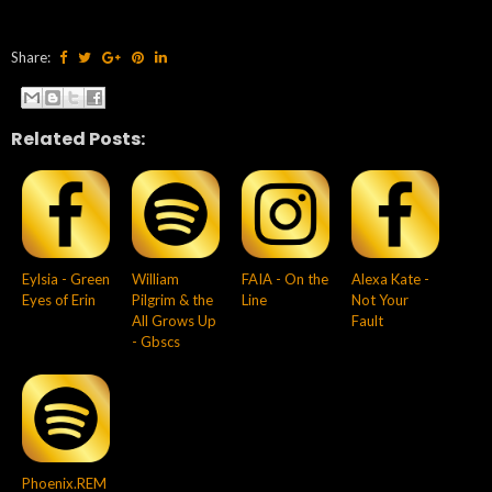
Share:
Related Posts:
Eylsia - Green
William
FAIA - On the
Alexa Kate -
Eyes of Erin
Pilgrim & the
Line
Not Your
All Grows Up
Fault
- Gbscs
Phoenix.REM