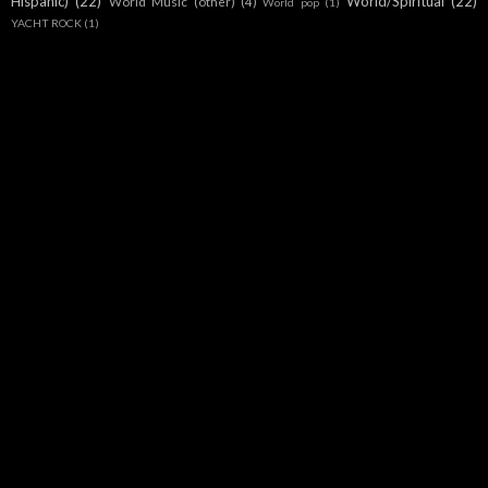
Hispanic)
(22)
World/Spiritual
(22)
World Music (other)
(4)
World pop
(1)
YACHT ROCK
(1)