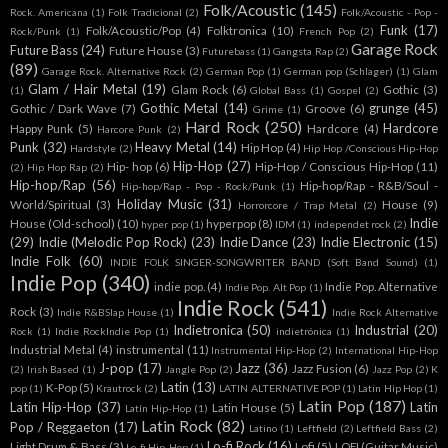
Folk/Acoustic
(145)
Rock. Americana
(1)
Folk Tradicional
(2)
Folk/Acoustic - Pop -
Funk
(17)
Folk/Acoustic/Pop
(4)
Folktronica
(10)
Rock/Punk
(1)
French Pop
(2)
Garage Rock
Future Bass
(24)
Future House
(3)
Futurebass
(1)
Gangsta Rap
(2)
(89)
Garage Rock. Alternative Rock
(2)
German Pop
(1)
German pop (Schlager)
(1)
Glam
Glam / Hair Metal
(19)
Glam Rock
(6)
Gothic
(3)
(1)
Global Bass
(1)
Gospel
(2)
Gothic Metal
(14)
grunge
(45)
Gothic / Dark Wave
(7)
Groove
(6)
Grime
(1)
Hard Rock
(250)
Hardcore
Happy Punk
(5)
Hardcore
(4)
Harcore Punk
(2)
Punk
(32)
Heavy Metal
(14)
Hip Hop
(4)
Hardstyle
(2)
Hip Hop /Conscious Hip-Hop
Hip-Hop
(27)
Hip- hop
(6)
Hip-Hop / Conscious Hip-Hop
(11)
(2)
Hip Hop Rap
(2)
Hip-hop/Rap
(56)
Hip-hop/Rap - R&B/Soul -
Hip-hop/Rap - Pop - Rock/Punk
(1)
Holiday Music
(31)
World/Spiritual
(3)
House
(9)
Horrorcore / Trap Metal
(2)
Indie
House (Old-school)
(10)
hyperpop
(8)
hyper pop
(1)
IDM
(1)
independet rock
(2)
(29)
Indie (Melodic Pop Rock)
(23)
Indie Dance
(23)
Indie Electronic
(15)
Indie Folk
(60)
INDIE FOLK SINGER-SONGWRITER BAND (Soft Band Sound)
(1)
Indie Pop
(340)
indie pop.
(4)
Indie Pop. Alternative
Indie Pop. Alt Pop
(1)
Indie Rock
(541)
Rock
(3)
Indie R&BSlap House
(1)
Indie Rock Alternative
Indietronica
(50)
Industrial
(20)
Rock
(1)
Indie RockIndie Pop
(1)
indietrónica
(1)
Industrial Metal
(4)
instrumental
(11)
Instrumental Hip-Hop
(2)
International Hip-Hop
J-pop
(17)
Jazz
(36)
Jazz Fusion
(6)
(2)
Irish Based
(1)
Jangle Pop
(2)
Jazz Pop
(2)
K
Latin
(13)
K-Pop
(5)
pop
(1)
Krautrock
(2)
LATIN ALTERNATIVE POP
(1)
Latin Hip Hop
(1)
Latin Pop
(187)
Latin Hip-Hop
(37)
Latin
Latin House
(5)
Latín Hip-Hop
(1)
Latin Rock
(82)
Pop / Reggaeton
(17)
Latino
(1)
Leftfield
(2)
Leftfield Bass
(2)
Lo-fi Rock
(16)
Light Drum & Bass
(3)
Lofi
(5)
LOFI (Guitar Music)
Lo-fi Hip-Hop
(1)