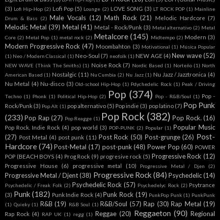
(3)
Lofi Pop
(5)
LOVE SONG
(3)
Lofi Hip-Hop
(2)
Lounge
(2)
LT ROCK POP
(1)
Mainline
Male Vocals
(12)
Math Rock
(21)
Melodic Hardcore
(7)
Drum & Bass
(2)
Melodic Metal
(39)
Metal
(41)
Metal - Rock/Punk
(3)
Metal alternativo
(2)
Metal
Metalcore
(145)
Modern
(3)
Core
(2)
Metal Pop
(1)
metal rock
(2)
Midtempo
(2)
Modern Progressive Rock
(47)
Moombahton
(3)
Motivational
(1)
Música Popular
New wave
(52)
Neo-Soul
(7)
NEW AGE
(4)
(1)
Neo / Modern Classical
(1)
neofolk
(1)
Noise Rock
(7)
NEW WAVE (Think The Smiths)
(1)
Nordic Based
(1)
Norteño
(1)
North
Nostalgic
(11)
Nu Jazz / Jazztronica
(4)
American Based
(1)
Nu Cumbia
(2)
Nu Jazz
(1)
Nu Metal
(4)
Nu-disco
(3)
Old-school Hip-Hop
(1)
Pdychedelic Rock
(1)
Peak / Driving
Pop
(374)
Pop -
Techno
(1)
Phonk
(1)
Political Hip-Hop
(2)
Pop - R&B/Soul
(1)
Pop Punk
Rock/Punk
(3)
pop alternativo
(5)
Pop indie
(3)
pop latino
(7)
Pop Alt
(1)
Pop Rock
(382)
(233)
Pop Rap
(27)
Pop Rock.
(16)
Pop Reagge
(1)
Popular Music
Pop Rock. Indie Rock
(4)
pop world
(3)
POP-PUNK
(2)
Popular
(1)
Post-
(27)
Post Rock
(50)
Post-grunge
(26)
Post Metal
(4)
post punk
(11)
Hardcore
(74)
Post-Metal
(17)
post-punk
(48)
Power Pop
(60)
POWER
Progressive Rock
(12)
POP (BEACH BOYS
(4)
Prog Rock
(9)
progresive rock
(5)
Progressive House
(6)
progressive metal
(10)
Progressive Metal / Djen
(2)
Progressive Rock
(84)
Progressive Metal / Djent
(38)
Psychedelic
(14)
Psychedelic Rock
(57)
Psytrance
Psychedelic / Freak Folk
(2)
Psychedelyc Rock
(2)
Punk
(182)
Punk Rock
(19)
(3)
Punk Indie Rock
(4)
PunkPop Punk
(1)
PunkPunk
R&B
(19)
R&B/Soul
(57)
Rap
(30)
Rap Metal
(19)
(1)
Quieky
(1)
R&B Soul
(1)
Reggaeton
(90)
Reggae
(20)
Regional
Rap Rock
(4)
RAP UK
(1)
regg
(1)