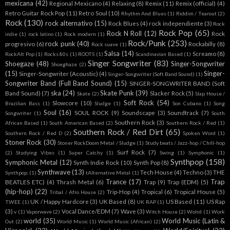
mexicana
(42)
Regional Mexicano
(4)
Relaxing
(8)
Remix
(11)
Remix (official)
(4)
Retro Guitar Rock Pop
(11)
Retro Soul
(10)
Rhythm And Blues
(1)
Riddim / Tearout
(2)
Rock
(130)
rock alternativo
(15)
Rock Blues
(4)
rock independiente
(3)
Rock
Rock Pop
(65)
Rock N Roll
(12)
Rock
indie
(1)
rock latino
(1)
Rock modern
(1)
Rock/Punk
(253)
rock punk
(40)
progresivo
(6)
Rockabilly
(8)
Rock suave
(1)
Salsa
(14)
Screamo
(8)
RockAlt Pop
(1)
Rocks 80s
(1)
ROOTS
(1)
Scandinavian Based
(1)
Singer Songwriter
(83)
Shoegaze
(48)
Singer-Songwriter
Shoeghaze
(2)
(15)
Singer-
Singer-Songwriter (Acoustic)
(4)
Singer-Songwriter (Soft Band Sound)
(1)
Songwriter Band (Full Band Sound)
(15)
SINGER-SONGWRITER BAND (Soft
ska
(24)
Skate Punk
(39)
Band Sound)
(7)
Slacker Rock
(5)
Skate
(2)
Slap House /
Soft Rock
(54)
Slowcore
(10)
Brazilian Bass
(1)
Sludge
(1)
Son Cubano
(1)
Song
Soul
(16)
SOUL ROCK
(9)
Soundscape
(3)
Soundtrack
(7)
Songwriter
(1)
South
Southern Rock
(3)
African Based
(1)
South American Based
(2)
Southern Rock / Red
(1)
Southern Rock / Red Dirt
(65)
Southern Rock / Red D
(2)
Spoken Word
(1)
Stoner Rock
(30)
Stoner RockDoom Metal / Sludge
(1)
Study beats / Jazz-hop / Chill-hop
Surf Rock
(7)
(2)
Studying Vibes
(1)
Super Catchy
(1)
Swing
(1)
Symphonic
(1)
Synthpop
(158)
Symphonic Metal
(12)
Synth Indie Rock
(10)
Synth Pop
(8)
Synthwave
(13)
Tech House
(4)
Techno
(3)
THE
Synthpop.
(1)
tAlternative Metal
(1)
Trance
(17)
Trap
BEATLES ETC)
(4)
Thrash Metal
(6)
Trap
(9)
Trap (EDM)
(5)
(hip-hop)
(22)
Trip-Hop
(4)
Tropical
(6)
Tropical House
(5)
Tribal / Afro House
(2)
UK / Happy Hardcore
(3)
UK Based
(8)
US Based
(11)
US Rap
TWEE
(1)
UK RAP
(1)
(3)
Vocal Dance/EDM
(7)
Wave
(3)
v
(1)
Vaporwave
(2)
Witch House
(2)
Wolrd
(1)
Work
world
(35)
World Music (Latin &
Out
(2)
World Music
(1)
World Music (African)
(2)