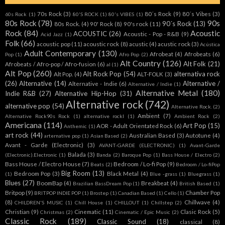
70s Rock
(3)
80´s Rock
(9)
80´s Vibes
(3)
60s Rock
(1)
80'S ROCK
(1)
80's VIBES
(1)
80s Rock
(78)
90s
90´s Rock
(13)
80s Rock.
(4)
90' Rock
(8)
90's rock
(11)
Rock
(84)
Acoustic
ACOUSTIC
(26)
Acoustic - Pop - R&B
(9)
Acid Jazz
(1)
Folk
(66)
acoustic pop
(11)
acoustic rock
(8)
acustic
(4)
acustic rock
(3)
Acústica
Adult Contemporary
(130)
Afrobeat
(4)
Afrobeats
(6)
Pop
(1)
Afro Pop
(2)
Alt Country
(126)
Alt Folk
(21)
Afrobeats / Afro-pop / Afro-fusion
(6)
al
(1)
Alt Pop
(260)
Alt Rock Pop
(54)
alternativa rock
Alt Pop.
(4)
ALT-FOLK
(3)
(26)
Alternative
(14)
Alternative /
Alternative - Indie
(6)
Alternative / Indie
(1)
Alternative Metal
(180)
Indie R&B
(27)
Alternative Hip-Hop
(31)
Alternative rock
(742)
alternative pop
(54)
Alternative Rock.
(2)
Ambient
(7)
Alternative Rock90s Rock
(1)
alternative rockl
(1)
Ambient Rock
(2)
Americana
(114)
Art Pop
(15)
AOR - Adult Orientated Rock
(6)
Anthemic
(1)
art rock
(44)
Australian Based
(3)
Autotune
(4)
arternative pop
(1)
Asian Based
(2)
Avant - Garde (Electronic)
(3)
AVANT-GARDE (ELECTRONIC)
(1)
Avant-Garde
Balada
(3)
(Electronic).Electronic
(1)
Banda
(2)
Baroque Pop
(1)
Bass House / Electro
(2)
Bass House / Electro House
(7)
Bedroom / Lo-fi Pop
(9)
Beats
(2)
Bedroom / Lo-fiPop
Big Room
(13)
Bedroom Pop
(3)
Black Metal
(4)
(1)
Blue -grass
(1)
Bluegrass
(1)
Blues
(27)
BoomBap
(4)
Breakbeat
(4)
Brazilian BassDream Pop
(1)
British Based
(1)
Britpop
(9)
Chamber Pop
BRITPOP INDIE POP
(1)
Brostep
(1)
Canadian Based
(1)
Cello
(1)
(8)
Chillwave
(4)
CHILDREN'S MUSIC
(1)
Chill House
(1)
CHILLOUT
(1)
Chillstep
(2)
Christian
(9)
Cinematic
(11)
Clasic Rock
(5)
Christmas
(2)
Cinematic / Epic Music
(2)
Classic Rock
(189)
Classic Sound
(18)
classical
(8)