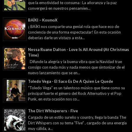
que la emotividad te consuma : La añoranza y la paz
convergerá en nuestros pensamien...
BAÏKI – KosmoX
¡ BAÏKI nos comparte una genial rola que hace eco de
conciencia de una forma espectacular! En esta ocasión
deberías darle un vistazo a esta...
Nessa Ruane Dalton - Love Is All Around (At Christmas
Time)
Difunde la alegría y la buena vibra que la Navidad trae
consigo con nada más y nada menos que sintonizar de el
nuevo lanzamiento que se en...
Toledo Vega - El Saco Es De A Quien Le Quede
“Toledo Vega” es un talentoso músico que tiene como su
principal fuerte el género del Rock Alternativo y el Pop
Punk, en esta ocasión nos co...
The Dirt Whisperers - Five
Cargado de un estilo sureño y country, llega la banda The
Dirt Whispers con su tema "Five" , cargado de una energía
muy cálida, a...