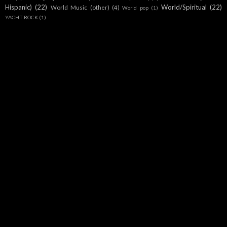
Hispanic)
(22)
World/Spiritual
(22)
World Music (other)
(4)
World pop
(1)
YACHT ROCK
(1)