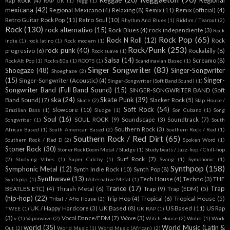
Reggae
(20)
Regional
Rap Rock
(4)
RAP UK
(1)
regg
(1)
mexicana
(42)
Regional Mexicano
(4)
Relaxing
(8)
Remix
(11)
Remix (official)
(4)
Retro Guitar Rock Pop
(11)
Retro Soul
(10)
Rhythm And Blues
(1)
Riddim / Tearout
(2)
Rock
(130)
rock alternativo
(15)
Rock Blues
(4)
rock independiente
(3)
Rock
Rock Pop
(65)
Rock N Roll
(12)
Rock
indie
(1)
rock latino
(1)
Rock modern
(1)
Rock/Punk
(253)
rock punk
(40)
progresivo
(6)
Rockabilly
(8)
Rock suave
(1)
Salsa
(14)
Screamo
(8)
RockAlt Pop
(1)
Rocks 80s
(1)
ROOTS
(1)
Scandinavian Based
(1)
Singer Songwriter
(83)
Shoegaze
(48)
Singer-Songwriter
Shoeghaze
(2)
(15)
Singer-
Singer-Songwriter (Acoustic)
(4)
Singer-Songwriter (Soft Band Sound)
(1)
Songwriter Band (Full Band Sound)
(15)
SINGER-SONGWRITER BAND (Soft
ska
(24)
Skate Punk
(39)
Band Sound)
(7)
Slacker Rock
(5)
Skate
(2)
Slap House /
Soft Rock
(54)
Slowcore
(10)
Brazilian Bass
(1)
Sludge
(1)
Son Cubano
(1)
Song
Soul
(16)
SOUL ROCK
(9)
Soundscape
(3)
Soundtrack
(7)
Songwriter
(1)
South
Southern Rock
(3)
African Based
(1)
South American Based
(2)
Southern Rock / Red
(1)
Southern Rock / Red Dirt
(65)
Southern Rock / Red D
(2)
Spoken Word
(1)
Stoner Rock
(30)
Stoner RockDoom Metal / Sludge
(1)
Study beats / Jazz-hop / Chill-hop
Surf Rock
(7)
(2)
Studying Vibes
(1)
Super Catchy
(1)
Swing
(1)
Symphonic
(1)
Synthpop
(158)
Symphonic Metal
(12)
Synth Indie Rock
(10)
Synth Pop
(8)
Synthwave
(13)
Tech House
(4)
Techno
(3)
THE
Synthpop.
(1)
tAlternative Metal
(1)
Trance
(17)
Trap
BEATLES ETC)
(4)
Thrash Metal
(6)
Trap
(9)
Trap (EDM)
(5)
(hip-hop)
(22)
Trip-Hop
(4)
Tropical
(6)
Tropical House
(5)
Tribal / Afro House
(2)
UK / Happy Hardcore
(3)
UK Based
(8)
US Based
(11)
US Rap
TWEE
(1)
UK RAP
(1)
(3)
Vocal Dance/EDM
(7)
Wave
(3)
v
(1)
Vaporwave
(2)
Witch House
(2)
Wolrd
(1)
Work
world
(35)
World Music (Latin &
Out
(2)
World Music
(1)
World Music (African)
(2)