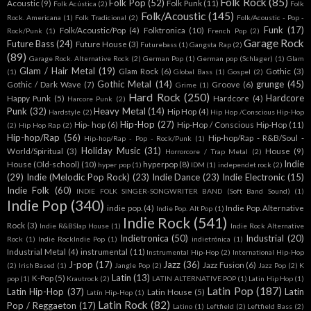
Folk Rock
(85)
Folk Pop
(52)
Acoustic
(9)
Folk Punk
(11)
Folk Acústica
(2)
Folk
Folk/Acoustic
(145)
Rock. Americana
(1)
Folk Tradicional
(2)
Folk/Acoustic - Pop -
Funk
(17)
Folk/Acoustic/Pop
(4)
Folktronica
(10)
Rock/Punk
(1)
French Pop
(2)
Garage Rock
Future Bass
(24)
Future House
(3)
Futurebass
(1)
Gangsta Rap
(2)
(89)
Garage Rock. Alternative Rock
(2)
German Pop
(1)
German pop (Schlager)
(1)
Glam
Glam / Hair Metal
(19)
Glam Rock
(6)
Gothic
(3)
(1)
Global Bass
(1)
Gospel
(2)
Gothic Metal
(14)
grunge
(45)
Gothic / Dark Wave
(7)
Groove
(6)
Grime
(1)
Hard Rock
(250)
Hardcore
Happy Punk
(5)
Hardcore
(4)
Harcore Punk
(2)
Punk
(32)
Heavy Metal
(14)
Hip Hop
(4)
Hardstyle
(2)
Hip Hop /Conscious Hip-Hop
Hip-Hop
(27)
Hip- hop
(6)
Hip-Hop / Conscious Hip-Hop
(11)
(2)
Hip Hop Rap
(2)
Hip-hop/Rap
(56)
Hip-hop/Rap - R&B/Soul -
Hip-hop/Rap - Pop - Rock/Punk
(1)
Holiday Music
(31)
World/Spiritual
(3)
House
(9)
Horrorcore / Trap Metal
(2)
Indie
House (Old-school)
(10)
hyperpop
(8)
hyper pop
(1)
IDM
(1)
independet rock
(2)
(29)
Indie (Melodic Pop Rock)
(23)
Indie Dance
(23)
Indie Electronic
(15)
Indie Folk
(60)
INDIE FOLK SINGER-SONGWRITER BAND (Soft Band Sound)
(1)
Indie Pop
(340)
indie pop.
(4)
Indie Pop. Alternative
Indie Pop. Alt Pop
(1)
Indie Rock
(541)
Rock
(3)
Indie R&BSlap House
(1)
Indie Rock Alternative
Indietronica
(50)
Industrial
(20)
Rock
(1)
Indie RockIndie Pop
(1)
indietrónica
(1)
Industrial Metal
(4)
instrumental
(11)
Instrumental Hip-Hop
(2)
International Hip-Hop
J-pop
(17)
Jazz
(36)
Jazz Fusion
(6)
(2)
Irish Based
(1)
Jangle Pop
(2)
Jazz Pop
(2)
K
Latin
(13)
K-Pop
(5)
pop
(1)
Krautrock
(2)
LATIN ALTERNATIVE POP
(1)
Latin Hip Hop
(1)
Latin Pop
(187)
Latin Hip-Hop
(37)
Latin
Latin House
(5)
Latín Hip-Hop
(1)
Latin Rock
(82)
Pop / Reggaeton
(17)
Latino
(1)
Leftfield
(2)
Leftfield Bass
(2)