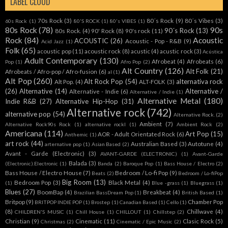
LABEL CLOUD
70s Rock
(3)
80´s Rock
(9)
80´s Vibes
(3)
60s Rock
(1)
80'S ROCK
(1)
80's VIBES
(1)
80s Rock
(78)
90s
90´s Rock
(13)
80s Rock.
(4)
90' Rock
(8)
90's rock
(11)
Rock
(84)
Acoustic
ACOUSTIC
(26)
Acoustic - Pop - R&B
(9)
Acid Jazz
(1)
Folk
(65)
acoustic pop
(11)
acoustic rock
(8)
acustic
(4)
acustic rock
(3)
Acústica
Adult Contemporary
(130)
Afrobeat
(4)
Afrobeats
(6)
Pop
(1)
Afro Pop
(2)
Alt Country
(126)
Alt Folk
(21)
Afrobeats / Afro-pop / Afro-fusion
(6)
al
(1)
Alt Pop
(260)
Alt Rock Pop
(54)
alternativa rock
Alt Pop.
(4)
ALT-FOLK
(3)
(26)
Alternative
(14)
Alternative /
Alternative - Indie
(6)
Alternative / Indie
(1)
Alternative Metal
(180)
Indie R&B
(27)
Alternative Hip-Hop
(31)
Alternative rock
(742)
alternative pop
(54)
Alternative Rock.
(2)
Ambient
(7)
Alternative Rock90s Rock
(1)
alternative rockl
(1)
Ambient Rock
(2)
Americana
(114)
Art Pop
(15)
AOR - Adult Orientated Rock
(6)
Anthemic
(1)
art rock
(44)
Australian Based
(3)
Autotune
(4)
arternative pop
(1)
Asian Based
(2)
Avant - Garde (Electronic)
(3)
AVANT-GARDE (ELECTRONIC)
(1)
Avant-Garde
Balada
(3)
(Electronic).Electronic
(1)
Banda
(2)
Baroque Pop
(1)
Bass House / Electro
(2)
Bass House / Electro House
(7)
Bedroom / Lo-fi Pop
(9)
Beats
(2)
Bedroom / Lo-fiPop
Big Room
(13)
Bedroom Pop
(3)
Black Metal
(4)
(1)
Blue -grass
(1)
Bluegrass
(1)
Blues
(27)
BoomBap
(4)
Breakbeat
(4)
Brazilian BassDream Pop
(1)
British Based
(1)
Britpop
(9)
Chamber Pop
BRITPOP INDIE POP
(1)
Brostep
(1)
Canadian Based
(1)
Cello
(1)
(8)
Chillwave
(4)
CHILDREN'S MUSIC
(1)
Chill House
(1)
CHILLOUT
(1)
Chillstep
(2)
Christian
(9)
Cinematic
(11)
Clasic Rock
(5)
Christmas
(2)
Cinematic / Epic Music
(2)