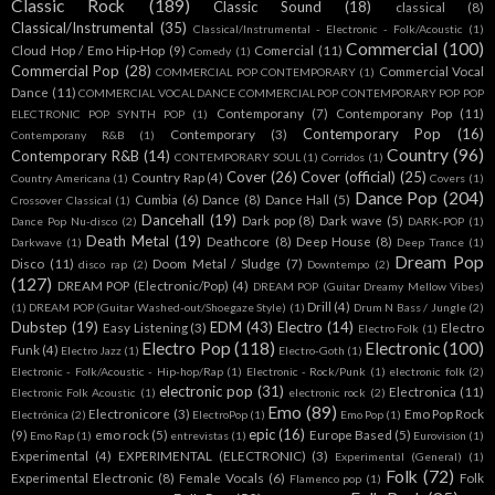
Classic Rock
(189)
Classic Sound
(18)
classical
(8)
Classical/Instrumental
(35)
Classical/Instrumental - Electronic - Folk/Acoustic
(1)
Commercial
(100)
Cloud Hop / Emo Hip-Hop
(9)
Comercial
(11)
Comedy
(1)
Commercial Pop
(28)
Commercial Vocal
COMMERCIAL POP CONTEMPORARY
(1)
Dance
(11)
COMMERCIAL VOCAL DANCE COMMERCIAL POP CONTEMPORARY POP POP
Contemporany
(7)
Contemporany Pop
(11)
ELECTRONIC POP SYNTH POP
(1)
Contemporary Pop
(16)
Contemporary
(3)
Contemporany R&B
(1)
Country
(96)
Contemporary R&B
(14)
CONTEMPORARY SOUL
(1)
Corridos
(1)
Cover
(26)
Cover (official)
(25)
Country Rap
(4)
Country Americana
(1)
Covers
(1)
Dance Pop
(204)
Cumbia
(6)
Dance
(8)
Dance Hall
(5)
Crossover Classical
(1)
Dancehall
(19)
Dark pop
(8)
Dark wave
(5)
Dance Pop Nu-disco
(2)
DARK-POP
(1)
Death Metal
(19)
Deathcore
(8)
Deep House
(8)
Darkwave
(1)
Deep Trance
(1)
Dream Pop
Disco
(11)
Doom Metal / Sludge
(7)
disco rap
(2)
Downtempo
(2)
(127)
DREAM POP (Electronic/Pop)
(4)
DREAM POP (Guitar Dreamy Mellow Vibes)
Drill
(4)
(1)
DREAM POP (Guitar Washed-out/Shoegaze Style)
(1)
Drum N Bass / Jungle
(2)
Dubstep
(19)
EDM
(43)
Electro
(14)
Easy Listening
(3)
Electro
Electro Folk
(1)
Electro Pop
(118)
Electronic
(100)
Funk
(4)
Electro Jazz
(1)
Electro-Goth
(1)
Electronic - Folk/Acoustic - Hip-hop/Rap
(1)
Electronic - Rock/Punk
(1)
electronic folk
(2)
electronic pop
(31)
Electronica
(11)
Electronic Folk Acoustic
(1)
electronic rock
(2)
Emo
(89)
Electronicore
(3)
Emo Pop Rock
Electrónica
(2)
ElectroPop
(1)
Emo Pop
(1)
epic
(16)
(9)
emo rock
(5)
Europe Based
(5)
Emo Rap
(1)
entrevistas
(1)
Eurovision
(1)
Experimental
(4)
EXPERIMENTAL (ELECTRONIC)
(3)
Experimental (General)
(1)
Folk
(72)
Experimental Electronic
(8)
Female Vocals
(6)
Folk
Flamenco pop
(1)