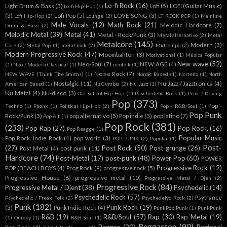
Lo-fi Rock
(16)
Light Drum & Bass
(3)
Lofi
(5)
LOFI (Guitar Music)
Lo-fi Hip-Hop
(1)
(3)
Lofi Pop
(5)
LOVE SONG
(3)
Lofi Hip-Hop
(2)
Lounge
(2)
LT ROCK POP
(1)
Mainline
Male Vocals
(12)
Math Rock
(21)
Melodic Hardcore
(7)
Drum & Bass
(2)
Melodic Metal
(39)
Metal
(41)
Metal - Rock/Punk
(3)
Metal alternativo
(2)
Metal
Metalcore
(145)
Modern
(3)
Core
(2)
Metal Pop
(1)
metal rock
(2)
Midtempo
(2)
Modern Progressive Rock
(47)
Moombahton
(3)
Motivational
(1)
Música Popular
New wave
(52)
Neo-Soul
(7)
NEW AGE
(4)
(1)
Neo / Modern Classical
(1)
neofolk
(1)
Noise Rock
(7)
NEW WAVE (Think The Smiths)
(1)
Nordic Based
(1)
Norteño
(1)
North
Nostalgic
(11)
Nu Jazz / Jazztronica
(4)
American Based
(1)
Nu Cumbia
(2)
Nu Jazz
(1)
Nu Metal
(4)
Nu-disco
(3)
Old-school Hip-Hop
(1)
Pdychedelic Rock
(1)
Peak / Driving
Pop
(373)
Pop -
Techno
(1)
Phonk
(1)
Political Hip-Hop
(2)
Pop - R&B/Soul
(1)
Pop Punk
Rock/Punk
(3)
pop alternativo
(5)
Pop indie
(3)
pop latino
(7)
Pop Alt
(1)
Pop Rock
(381)
(233)
Pop Rap
(27)
Pop Rock.
(16)
Pop Reagge
(1)
Popular Music
Pop Rock. Indie Rock
(4)
pop world
(3)
POP-PUNK
(2)
Popular
(1)
Post-
(27)
Post Rock
(50)
Post-grunge
(26)
Post Metal
(4)
post punk
(11)
Hardcore
(74)
Post-Metal
(17)
post-punk
(48)
Power Pop
(60)
POWER
Progressive Rock
(12)
POP (BEACH BOYS
(4)
Prog Rock
(9)
progresive rock
(5)
Progressive House
(6)
progressive metal
(10)
Progressive Metal / Djen
(2)
Progressive Rock
(84)
Progressive Metal / Djent
(38)
Psychedelic
(14)
Psychedelic Rock
(57)
Psytrance
Psychedelic / Freak Folk
(2)
Psychedelyc Rock
(2)
Punk
(182)
Punk Rock
(19)
(3)
Punk Indie Rock
(4)
PunkPop Punk
(1)
PunkPunk
R&B
(19)
R&B/Soul
(57)
Rap
(30)
Rap Metal
(19)
(1)
Quieky
(1)
R&B Soul
(1)
Reggaeton
(90)