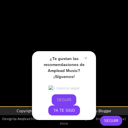
×
¿Te gustan las
recomendaciones de
Amplead Music?
¡Síguenos!
SEGUIR
YA TE SIGO
Copyright ©
2026
Amplead Music
| Powered by
Blogger
Design by
Amplead Music
- Promoviendo el talento emergente -
Envíanos tu música
|
SEGUIR
Inicio