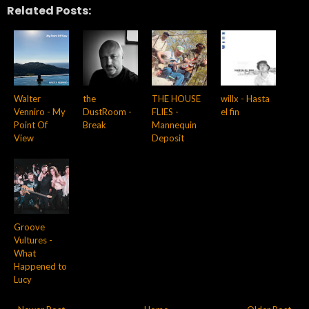
Related Posts:
Walter
the
THE HOUSE
willx - Hasta
Venniro - My
DustRoom -
FLIES -
el fin
Point Of
Break
Mannequin
View
Deposit
Groove
Vultures -
What
Happened to
Lucy