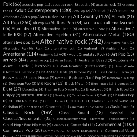
Folk
(66)
acoustic pop
(11)
acoustic rock
(8)
acustic
(4)
acustic rock
(3)
Acústica
Adult Contemporary
(130)
Afrobeat
(4)
Afrobeats
(6)
Pop
(1)
Afro Pop
(2)
Alt Country
(126)
Alt Folk
(21)
Afrobeats / Afro-pop / Afro-fusion
(6)
al
(1)
Alt Pop
(260)
Alt Rock Pop
(54)
alternativa rock
Alt Pop.
(4)
ALT-FOLK
(3)
(26)
Alternative
(14)
Alternative /
Alternative - Indie
(6)
Alternative / Indie
(1)
Alternative Metal
(180)
Indie R&B
(27)
Alternative Hip-Hop
(31)
Alternative rock
(742)
alternative pop
(54)
Alternative Rock.
(2)
Ambient
(7)
Alternative Rock90s Rock
(1)
alternative rockl
(1)
Ambient Rock
(2)
Americana
(114)
Art Pop
(15)
AOR - Adult Orientated Rock
(6)
Anthemic
(1)
art rock
(44)
Australian Based
(3)
Autotune
(4)
arternative pop
(1)
Asian Based
(2)
Avant - Garde (Electronic)
(3)
AVANT-GARDE (ELECTRONIC)
(1)
Avant-Garde
Balada
(3)
(Electronic).Electronic
(1)
Banda
(2)
Baroque Pop
(1)
Bass House / Electro
(2)
Bass House / Electro House
(7)
Bedroom / Lo-fi Pop
(9)
Beats
(2)
Bedroom / Lo-fiPop
Big Room
(13)
Bedroom Pop
(3)
Black Metal
(4)
(1)
Blue -grass
(1)
Bluegrass
(1)
Blues
(27)
BoomBap
(4)
Breakbeat
(4)
Brazilian BassDream Pop
(1)
British Based
(1)
Britpop
(9)
Chamber Pop
BRITPOP INDIE POP
(1)
Brostep
(1)
Canadian Based
(1)
Cello
(1)
(8)
Chillwave
(4)
CHILDREN'S MUSIC
(1)
Chill House
(1)
CHILLOUT
(1)
Chillstep
(2)
Christian
(9)
Cinematic
(11)
Clasic Rock
(5)
Christmas
(2)
Cinematic / Epic Music
(2)
Classic Rock
(189)
Classic Sound
(18)
classical
(8)
Classical/Instrumental
(35)
Classical/Instrumental - Electronic - Folk/Acoustic
(1)
Commercial
(100)
Cloud Hop / Emo Hip-Hop
(9)
Comercial
(11)
Comedy
(1)
Commercial Pop
(28)
Commercial Vocal
COMMERCIAL POP CONTEMPORARY
(1)
Dance
(11)
COMMERCIAL VOCAL DANCE COMMERCIAL POP CONTEMPORARY POP POP