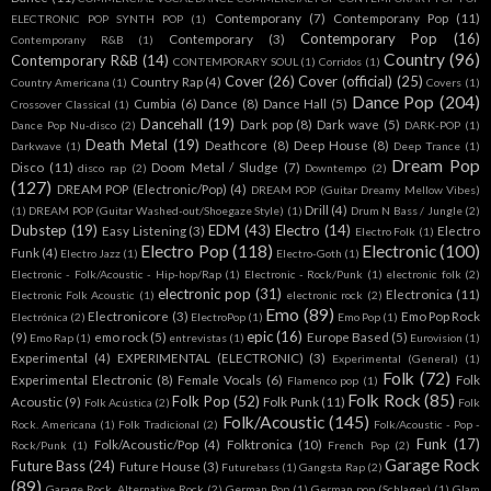
Contemporany
(7)
Contemporany Pop
(11)
ELECTRONIC POP SYNTH POP
(1)
Contemporary Pop
(16)
Contemporary
(3)
Contemporany R&B
(1)
Country
(96)
Contemporary R&B
(14)
CONTEMPORARY SOUL
(1)
Corridos
(1)
Cover
(26)
Cover (official)
(25)
Country Rap
(4)
Country Americana
(1)
Covers
(1)
Dance Pop
(204)
Cumbia
(6)
Dance
(8)
Dance Hall
(5)
Crossover Classical
(1)
Dancehall
(19)
Dark pop
(8)
Dark wave
(5)
Dance Pop Nu-disco
(2)
DARK-POP
(1)
Death Metal
(19)
Deathcore
(8)
Deep House
(8)
Darkwave
(1)
Deep Trance
(1)
Dream Pop
Disco
(11)
Doom Metal / Sludge
(7)
disco rap
(2)
Downtempo
(2)
(127)
DREAM POP (Electronic/Pop)
(4)
DREAM POP (Guitar Dreamy Mellow Vibes)
Drill
(4)
(1)
DREAM POP (Guitar Washed-out/Shoegaze Style)
(1)
Drum N Bass / Jungle
(2)
Dubstep
(19)
EDM
(43)
Electro
(14)
Easy Listening
(3)
Electro
Electro Folk
(1)
Electro Pop
(118)
Electronic
(100)
Funk
(4)
Electro Jazz
(1)
Electro-Goth
(1)
Electronic - Folk/Acoustic - Hip-hop/Rap
(1)
Electronic - Rock/Punk
(1)
electronic folk
(2)
electronic pop
(31)
Electronica
(11)
Electronic Folk Acoustic
(1)
electronic rock
(2)
Emo
(89)
Electronicore
(3)
Emo Pop Rock
Electrónica
(2)
ElectroPop
(1)
Emo Pop
(1)
epic
(16)
(9)
emo rock
(5)
Europe Based
(5)
Emo Rap
(1)
entrevistas
(1)
Eurovision
(1)
Experimental
(4)
EXPERIMENTAL (ELECTRONIC)
(3)
Experimental (General)
(1)
Folk
(72)
Experimental Electronic
(8)
Female Vocals
(6)
Folk
Flamenco pop
(1)
Folk Rock
(85)
Folk Pop
(52)
Acoustic
(9)
Folk Punk
(11)
Folk Acústica
(2)
Folk
Folk/Acoustic
(145)
Rock. Americana
(1)
Folk Tradicional
(2)
Folk/Acoustic - Pop -
Funk
(17)
Folk/Acoustic/Pop
(4)
Folktronica
(10)
Rock/Punk
(1)
French Pop
(2)
Garage Rock
Future Bass
(24)
Future House
(3)
Futurebass
(1)
Gangsta Rap
(2)
(89)
Garage Rock. Alternative Rock
(2)
German Pop
(1)
German pop (Schlager)
(1)
Glam