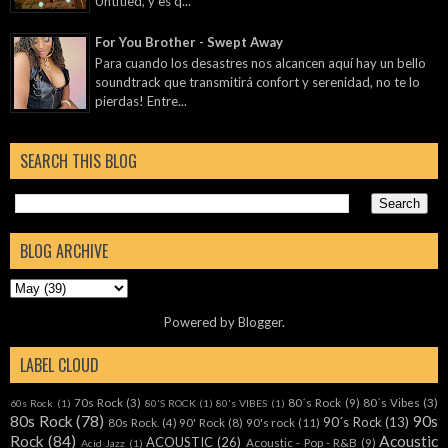
Untitled, y es q...
For You Brother - Swept Away
Para cuando los desastres nos alcancen aquí hay un bello
soundtrack que transmitirá confort y serenidad, no te lo
pierdas! Entre...
SEARCH THIS BLOG
BLOG ARCHIVE
Powered by
Blogger
.
LABEL CLOUD
70s Rock
(3)
80´s Rock
(9)
80´s Vibes
(3)
60s Rock
(1)
80'S ROCK
(1)
80's VIBES
(1)
80s Rock
(78)
90s
90´s Rock
(13)
80s Rock.
(4)
90' Rock
(8)
90's rock
(11)
Rock
(84)
Acoustic
ACOUSTIC
(26)
Acoustic - Pop - R&B
(9)
Acid Jazz
(1)