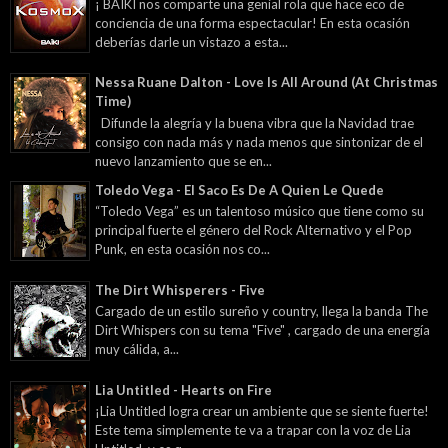
¡ BAÏKI nos comparte una genial rola que hace eco de
conciencia de una forma espectacular! En esta ocasión
deberías darle un vistazo a esta...
Nessa Ruane Dalton - Love Is All Around (At Christmas
Time)
Difunde la alegría y la buena vibra que la Navidad trae
consigo con nada más y nada menos que sintonizar de el
nuevo lanzamiento que se en...
Toledo Vega - El Saco Es De A Quien Le Quede
“Toledo Vega” es un talentoso músico que tiene como su
principal fuerte el género del Rock Alternativo y el Pop
Punk, en esta ocasión nos co...
The Dirt Whisperers - Five
Cargado de un estilo sureño y country, llega la banda The
Dirt Whispers con su tema "Five" , cargado de una energía
muy cálida, a...
Lia Untitled - Hearts on Fire
¡Lia Untitled logra crear un ambiente que se siente fuerte!
Este tema simplemente te va a trapar con la voz de Lia