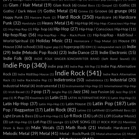
Glam / Hair Metal
(19)
Glam Rock
(6)
Gothic
(3)
(1)
Global Bass
(1)
Gospel
(2)
Gothic Metal
(14)
grunge
(45)
Gothic / Dark Wave
(7)
Groove
(6)
Grime
(1)
Hard Rock
(250)
Hardcore
Happy Punk
(5)
Hardcore
(4)
Harcore Punk
(2)
Punk
(32)
Heavy Metal
(14)
Hip Hop
(4)
Hardstyle
(2)
Hip Hop /Conscious Hip-Hop
Hip-Hop
(27)
Hip- hop
(6)
Hip-Hop / Conscious Hip-Hop
(11)
(2)
Hip Hop Rap
(2)
Hip-hop/Rap
(56)
Hip-hop/Rap - R&B/Soul -
Hip-hop/Rap - Pop - Rock/Punk
(1)
Holiday Music
(31)
World/Spiritual
(3)
House
(9)
Horrorcore / Trap Metal
(2)
Indie
House (Old-school)
(10)
hyperpop
(8)
hyper pop
(1)
IDM
(1)
independet rock
(2)
(29)
Indie (Melodic Pop Rock)
(23)
Indie Dance
(23)
Indie Electronic
(15)
Indie Folk
(60)
INDIE FOLK SINGER-SONGWRITER BAND (Soft Band Sound)
(1)
Indie Pop
(340)
indie pop.
(4)
Indie Pop. Alternative
Indie Pop. Alt Pop
(1)
Indie Rock
(541)
Rock
(3)
Indie R&BSlap House
(1)
Indie Rock Alternative
Indietronica
(50)
Industrial
(20)
Rock
(1)
Indie RockIndie Pop
(1)
indietrónica
(1)
Industrial Metal
(4)
instrumental
(11)
Instrumental Hip-Hop
(2)
International Hip-Hop
J-pop
(17)
Jazz
(36)
Jazz Fusion
(6)
(2)
Irish Based
(1)
Jangle Pop
(2)
Jazz Pop
(2)
K
Latin
(13)
K-Pop
(5)
pop
(1)
Krautrock
(2)
LATIN ALTERNATIVE POP
(1)
Latin Hip Hop
(1)
Latin Pop
(187)
Latin Hip-Hop
(37)
Latin
Latin House
(5)
Latín Hip-Hop
(1)
Latin Rock
(82)
Pop / Reggaeton
(17)
Latino
(1)
Leftfield
(2)
Leftfield Bass
(2)
Lo-fi Rock
(16)
Light Drum & Bass
(3)
Lofi
(5)
LOFI (Guitar Music)
Lo-fi Hip-Hop
(1)
(3)
Lofi Pop
(5)
LOVE SONG
(3)
Lofi Hip-Hop
(2)
Lounge
(2)
LT ROCK POP
(1)
Mainline
Male Vocals
(12)
Math Rock
(21)
Melodic Hardcore
(7)
Drum & Bass
(2)
Melodic Metal
(39)
Metal
(41)
Metal - Rock/Punk
(3)
Metal alternativo
(2)
Metal