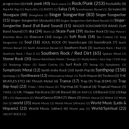
Rock/Punk
(253)
rock punk
(40)
progresivo
(6)
Rockabilly
(8)
Rock suave
(1)
Salsa
(14)
Screamo
(8)
RockAlt Pop
(1)
Rocks 80s
(1)
ROOTS
(1)
Scandinavian Based
(1)
Singer Songwriter
(83)
Shoegaze
(48)
Singer-Songwriter
Shoeghaze
(2)
(15)
Singer-
Singer-Songwriter (Acoustic)
(4)
Singer-Songwriter (Soft Band Sound)
(1)
Songwriter Band (Full Band Sound)
(15)
SINGER-SONGWRITER BAND (Soft
ska
(24)
Skate Punk
(39)
Band Sound)
(7)
Slacker Rock
(5)
Skate
(2)
Slap House /
Soft Rock
(54)
Slowcore
(10)
Brazilian Bass
(1)
Sludge
(1)
Son Cubano
(1)
Song
Soul
(16)
SOUL ROCK
(9)
Soundscape
(3)
Soundtrack
(7)
Songwriter
(1)
South
Southern Rock
(3)
African Based
(1)
South American Based
(2)
Southern Rock / Red
(1)
Southern Rock / Red Dirt
(65)
Southern Rock / Red D
(2)
Spoken Word
(1)
Stoner Rock
(30)
Stoner RockDoom Metal / Sludge
(1)
Study beats / Jazz-hop / Chill-hop
Surf Rock
(7)
(2)
Studying Vibes
(1)
Super Catchy
(1)
Swing
(1)
Symphonic
(1)
Synthpop
(158)
Symphonic Metal
(12)
Synth Indie Rock
(10)
Synth Pop
(8)
Synthwave
(13)
Tech House
(4)
Techno
(3)
THE
Synthpop.
(1)
tAlternative Metal
(1)
Trance
(17)
Trap
BEATLES ETC)
(4)
Thrash Metal
(6)
Trap
(9)
Trap (EDM)
(5)
(hip-hop)
(22)
Trip-Hop
(4)
Tropical
(6)
Tropical House
(5)
Tribal / Afro House
(2)
UK / Happy Hardcore
(3)
UK Based
(8)
US Based
(11)
US Rap
TWEE
(1)
UK RAP
(1)
(3)
Vocal Dance/EDM
(7)
Wave
(3)
v
(1)
Vaporwave
(2)
Witch House
(2)
Wolrd
(1)
Work
world
(35)
World Music (Latin &
Out
(2)
World Music
(1)
World Music (African)
(2)
Hispanic)
(22)
World/Spiritual
(22)
World Music (other)
(4)
World pop
(1)
YACHT ROCK
(1)