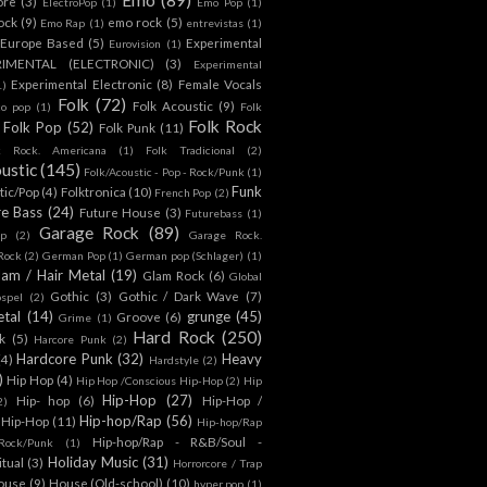
ore
(3)
ElectroPop
(1)
Emo Pop
(1)
ock
(9)
emo rock
(5)
Emo Rap
(1)
entrevistas
(1)
Europe Based
(5)
Experimental
Eurovision
(1)
RIMENTAL (ELECTRONIC)
(3)
Experimental
Experimental Electronic
(8)
Female Vocals
1)
Folk
(72)
Folk Acoustic
(9)
co pop
(1)
Folk
Folk Rock
Folk Pop
(52)
Folk Punk
(11)
k Rock. Americana
(1)
Folk Tradicional
(2)
ustic
(145)
Folk/Acoustic - Pop - Rock/Punk
(1)
Funk
tic/Pop
(4)
Folktronica
(10)
French Pop
(2)
re Bass
(24)
Future House
(3)
Futurebass
(1)
Garage Rock
(89)
p
(2)
Garage Rock.
 Rock
(2)
German Pop
(1)
German pop (Schlager)
(1)
lam / Hair Metal
(19)
Glam Rock
(6)
Global
Gothic
(3)
Gothic / Dark Wave
(7)
spel
(2)
tal
(14)
grunge
(45)
Groove
(6)
Grime
(1)
Hard Rock
(250)
k
(5)
Harcore Punk
(2)
Hardcore Punk
(32)
Heavy
(4)
Hardstyle
(2)
)
Hip Hop
(4)
Hip Hop /Conscious Hip-Hop
(2)
Hip
Hip-Hop
(27)
Hip- hop
(6)
Hip-Hop /
2)
Hip-hop/Rap
(56)
 Hip-Hop
(11)
Hip-hop/Rap
Hip-hop/Rap - R&B/Soul -
ock/Punk
(1)
Holiday Music
(31)
itual
(3)
Horrorcore / Trap
ouse
(9)
House (Old-school)
(10)
hyper pop
(1)