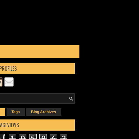
PROFILES
r
Tags
Blog Archives
PAGEVIEWS
1
0
5
9
6
3