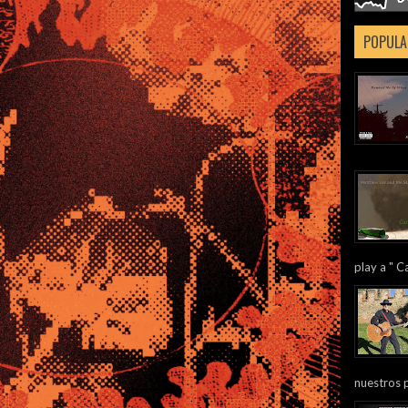
POPULA
play a " Ca
nuestros 