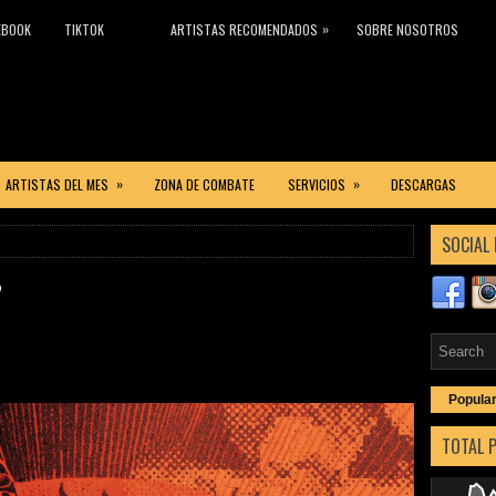
»
EBOOK
TIKTOK
ARTISTAS RECOMENDADOS
SOBRE NOSOTROS
»
»
ARTISTAS DEL MES
ZONA DE COMBATE
SERVICIOS
DESCARGAS
SOCIAL 
o
Popula
TOTAL 