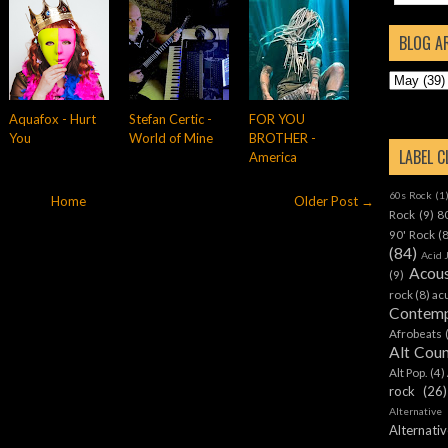
BLOG A
Aquafox - Hurt
Stefan Certic -
FOR YOU
You
World of Mine
BROTHER -
LABEL 
America
60s Rock
(1
Home
Older Post →
Rock
(9)
8
90' Rock
(
(84)
Acid 
Acous
(9)
rock
(8)
ac
Contemp
Afrobeats
Alt Cou
Alt Pop.
(4)
rock
(26)
Alternative
Alternat