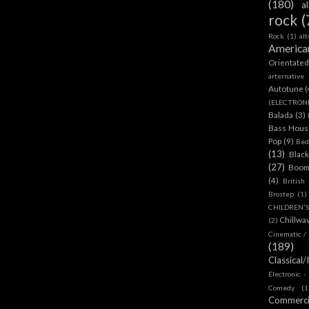
(180)
a
rock
(
Rock
(1)
al
America
Orientate
arternative
Autotune
(
(ELECTRON
Balada
(3)
Bass House
Pop
(9)
Bed
(13)
Blac
(27)
Boom
(4)
British
Brostep
(1)
CHILDREN'
Chillwa
(2)
Cinematic /
(189)
Classical/
Electronic -
Comedy
(1
Commerc