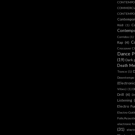
CONTEMPO
COMMERC
CONTEMPOR
Contempo
C
R&B
(1)
Contemp
Corridos
(1)
C
Rap
(4)
Crossover Cl
Dance 
(19)
Dark 
Death Me
D
Trance
(1)
Downtempo
(Electroni
Vibes)
(1)
D
Drill
(4)
D
Listening
Electro Fu
Electro-Got
Folk/Acoust
electronic fo
(31)
elect