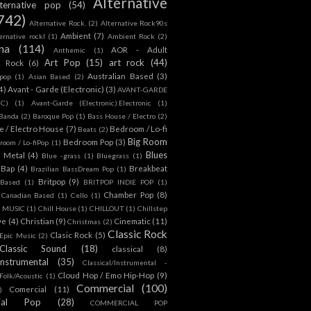
Alternative
lternative pop
(54)
742)
Alternative Rock.
(2)
Alternative Rock90s
Ambient
(7)
ternative rockl
(1)
Ambient Rock
(2)
na
(114)
AOR - Adult
Anthemic
(1)
Art Pop
(15)
art rock
(44)
d Rock
(6)
Australian Based
(3)
 pop
(1)
Asian Based
(2)
4)
Avant - Garde (Electronic)
(3)
AVANT-GARDE
IC)
(1)
Avant-Garde (Electronic).Electronic
(1)
Banda
(2)
Baroque Pop
(1)
Bass House / Electro
(2)
 / Electro House
(7)
Bedroom / Lo-fi
Beats
(2)
Big Room
Bedroom Pop
(3)
room / Lo-fiPop
(1)
Blues
k Metal
(4)
Blue -grass
(1)
Bluegrass
(1)
Bap
(4)
Breakbeat
Brazilian BassDream Pop
(1)
Britpop
(9)
 Based
(1)
BRITPOP INDIE POP
(1)
Chamber Pop
(8)
Canadian Based
(1)
Cello
(1)
S MUSIC
(1)
Chill House
(1)
CHILLOUT
(1)
Chillstep
ve
(4)
Christian
(9)
Cinematic
(11)
Christmas
(2)
Classic Rock
Clasic Rock
(5)
 Epic Music
(2)
Classic Sound
(18)
classical
(8)
Instrumental
(35)
Classical/Instrumental -
Cloud Hop / Emo Hip-Hop
(9)
 Folk/Acoustic
(1)
Commercial
(100)
Comercial
(11)
)
ial Pop
(28)
COMMERCIAL POP