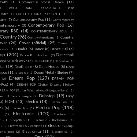
Commercial Vocal Dance
(11)
RARY
(1)
IAL VOCAL DANCE COMMERCIAL POP
ARY POP POP ELECTRONIC POP SYNTH POP
(1)
rany
(7)
Contemporany Pop
(11)
Contemporany
Contemporary Pop
(16)
ontemporary
(3)
orary R&B
(14)
CONTEMPORARY SOUL
(1)
Country
(96)
Country
Country Americana
(1)
over
(26)
Cover (official)
(25)
Covers
(1)
Cumbia
(6)
Dance
(8)
Dance Hall
(5)
assical
(1)
Pop
(204)
Dancehall
Dance Pop Nu-disco
(2)
pop
(8)
Dark wave
(5)
DARK-POP
(1)
Darkwave
(1)
tal
(19)
Deathcore
(8)
Deep House
(8)
Deep
isco
(11)
Doom Metal / Sludge
(7)
disco rap
(2)
Dream Pop
(127)
DREAM POP
(2)
c/Pop)
(4)
DREAM POP (Guitar Dreamy Mellow
REAM POP (Guitar Washed-out/Shoegaze Style)
(1)
Dubstep
(19)
Easy
rum N Bass / Jungle
(2)
EDM
(43)
Electro
(14)
(3)
Electro Folk
(1)
Electro Pop
(118)
nk
(4)
Electro Jazz
(1)
Electronic
(100)
h
(1)
Electronic -
ic - Hip-hop/Rap
(1)
Electronic - Rock/Punk
(1)
electronic pop
lk
(2)
Electronic Folk Acoustic
(1)
Electronica
(11)
ronic rock
(2)
Electrónica
(2)
Emo
(89)