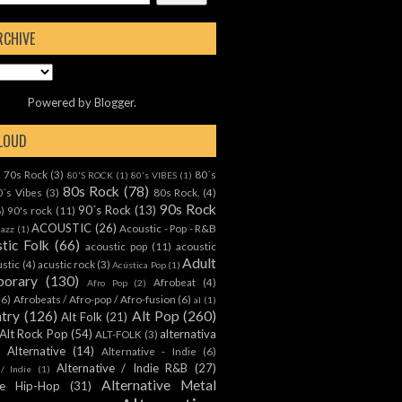
RCHIVE
Powered by
Blogger
.
CLOUD
70s Rock
(3)
80´s
)
80'S ROCK
(1)
80's VIBES
(1)
80s Rock
(78)
0´s Vibes
(3)
80s Rock.
(4)
90s Rock
90´s Rock
(13)
8)
90's rock
(11)
ACOUSTIC
(26)
Acoustic - Pop - R&B
Jazz
(1)
tic Folk
(66)
acoustic pop
(11)
acoustic
Adult
ustic
(4)
acustic rock
(3)
Acústica Pop
(1)
orary
(130)
Afrobeat
(4)
Afro Pop
(2)
(6)
Afrobeats / Afro-pop / Afro-fusion
(6)
al
(1)
ntry
(126)
Alt Pop
(260)
Alt Folk
(21)
Alt Rock Pop
(54)
alternativa
ALT-FOLK
(3)
Alternative
(14)
Alternative - Indie
(6)
Alternative / Indie R&B
(27)
 / Indie
(1)
Alternative Metal
ive Hip-Hop
(31)