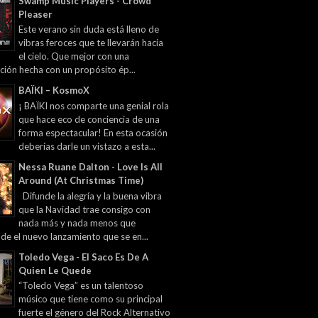
Swamp Music Players - Crowd
Pleaser
Este verano sin duda está lleno de
vibras feroces que te llevarán hacia
el cielo. Que mejor con una
ción hecha con un propósito ép...
BAÏKI – KosmoX
¡ BAÏKI nos comparte una genial rola
que hace eco de conciencia de una
forma espectacular! En esta ocasión
deberías darle un vistazo a esta...
Nessa Ruane Dalton - Love Is All
Around (At Christmas Time)
Difunde la alegría y la buena vibra
que la Navidad trae consigo con
nada más y nada menos que
 de el nuevo lanzamiento que se en...
Toledo Vega - El Saco Es De A
Quien Le Quede
“Toledo Vega” es un talentoso
músico que tiene como su principal
fuerte el género del Rock Alternativo