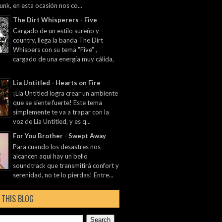
unk, en esta ocasión nos co...
The Dirt Whisperers - Five
Cargado de un estilo sureño y
country, llega la banda The Dirt
Whispers con su tema "Five" ,
cargado de una energía muy cálida,
Lia Untitled - Hearts on Fire
¡Lia Untitled logra crear un ambiente
que se siente fuerte! Este tema
simplemente te va a trapar con la
voz de Lia Untitled, y es q...
For You Brother - Swept Away
Para cuando los desastres nos
alcancen aquí hay un bello
soundtrack que transmitirá confort y
serenidad, no te lo pierdas! Entre...
 THIS BLOG