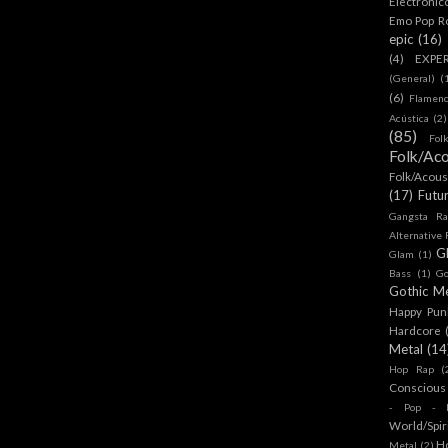
Electronic
Emo Pop R
epic
(16)
(4)
EXPE
(General)
(
(6)
Flamen
Acústica
(2)
(85)
Fol
Folk/Aco
Folk/Acous
(17)
Futu
Gangsta Ra
Alternative
G
Glam
(1)
Bass
(1)
Go
Gothic Me
Happy Pun
Hardcore
Metal
(14
Hop Rap
(
Conscious
- Pop - R
World/Spir
H
Metal
(2)