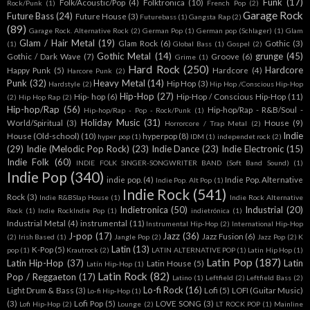
Funk
(17)
Folk/Acoustic/Pop
(4)
Folktronica
(10)
Rock/Punk
(1)
French Pop
(2)
Garage Rock
Future Bass
(24)
Future House
(3)
Futurebass
(1)
Gangsta Rap
(2)
(89)
Garage Rock. Alternative Rock
(2)
German Pop
(1)
German pop (Schlager)
(1)
Glam
Glam / Hair Metal
(19)
Glam Rock
(6)
Gothic
(3)
(1)
Global Bass
(1)
Gospel
(2)
Gothic Metal
(14)
grunge
(45)
Gothic / Dark Wave
(7)
Groove
(6)
Grime
(1)
Hard Rock
(250)
Hardcore
Happy Punk
(5)
Hardcore
(4)
Harcore Punk
(2)
Punk
(32)
Heavy Metal
(14)
Hip Hop
(3)
Hardstyle
(2)
Hip Hop /Conscious Hip-Hop
Hip-Hop
(27)
Hip- hop
(6)
Hip-Hop / Conscious Hip-Hop
(11)
(2)
Hip Hop Rap
(2)
Hip-hop/Rap
(56)
Hip-hop/Rap - R&B/Soul -
Hip-hop/Rap - Pop - Rock/Punk
(1)
Holiday Music
(31)
World/Spiritual
(3)
House
(9)
Horrorcore / Trap Metal
(2)
Indie
House (Old-school)
(10)
hyperpop
(8)
hyper pop
(1)
IDM
(1)
independet rock
(2)
(29)
Indie (Melodic Pop Rock)
(23)
Indie Dance
(23)
Indie Electronic
(15)
Indie Folk
(60)
INDIE FOLK SINGER-SONGWRITER BAND (Soft Band Sound)
(1)
Indie Pop
(340)
indie pop.
(4)
Indie Pop. Alternative
Indie Pop. Alt Pop
(1)
Indie Rock
(541)
Rock
(3)
Indie R&BSlap House
(1)
Indie Rock Alternative
Indietronica
(50)
Industrial
(20)
Rock
(1)
Indie RockIndie Pop
(1)
indietrónica
(1)
Industrial Metal
(4)
instrumental
(11)
Instrumental Hip-Hop
(2)
International Hip-Hop
J-pop
(17)
Jazz
(36)
Jazz Fusion
(6)
(2)
Irish Based
(1)
Jangle Pop
(2)
Jazz Pop
(2)
K
Latin
(13)
K-Pop
(5)
pop
(1)
Krautrock
(2)
LATIN ALTERNATIVE POP
(1)
Latin Hip Hop
(1)
Latin Pop
(187)
Latin Hip-Hop
(37)
Latin
Latin House
(5)
Latín Hip-Hop
(1)
Latin Rock
(82)
Pop / Reggaeton
(17)
Latino
(1)
Leftfield
(2)
Leftfield Bass
(2)
Lo-fi Rock
(16)
Light Drum & Bass
(3)
Lofi
(5)
LOFI (Guitar Music)
Lo-fi Hip-Hop
(1)
(3)
Lofi Pop
(5)
LOVE SONG
(3)
Lofi Hip-Hop
(2)
Lounge
(2)
LT ROCK POP
(1)
Mainline