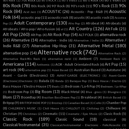
70s Rock
(3)
80´s Rock
(9)
80´s Vibes
(3)
60s Rock
(1)
80'S ROCK
(1)
80's VIBES
(1)
80s Rock
(78)
90s
90´s Rock
(13)
80s Rock.
(4)
90' Rock
(8)
90's rock
(11)
Rock
(84)
Acoustic
ACOUSTIC
(26)
Acoustic - Pop - R&B
(9)
Acid Jazz
(1)
Folk
(64)
acoustic pop
(11)
acoustic rock
(8)
acustic
(4)
acustic rock
(3)
Acústica
Adult Contemporary
(130)
Afrobeat
(4)
Afrobeats
(6)
Pop
(1)
Afro Pop
(2)
Alt Country
(126)
Alt Folk
(21)
Afrobeats / Afro-pop / Afro-fusion
(6)
al
(1)
Alt Pop
(260)
Alt Rock Pop
(54)
alternativa rock
Alt Pop.
(4)
ALT-FOLK
(3)
(26)
Alternative
(14)
Alternative /
Alternative - Indie
(6)
Alternative / Indie
(1)
Alternative Metal
(180)
Indie R&B
(27)
Alternative Hip-Hop
(31)
Alternative rock
(742)
alternative pop
(54)
Alternative Rock.
(2)
Ambient
(7)
Alternative Rock90s Rock
(1)
alternative rockl
(1)
Ambient Rock
(2)
Americana
(114)
Art Pop
(15)
AOR - Adult Orientated Rock
(6)
Anthemic
(1)
art rock
(44)
Australian Based
(3)
Autotune
(4)
arternative pop
(1)
Asian Based
(2)
Avant - Garde (Electronic)
(3)
AVANT-GARDE (ELECTRONIC)
(1)
Avant-Garde
Balada
(3)
(Electronic).Electronic
(1)
Banda
(2)
Baroque Pop
(1)
Bass House / Electro
(2)
Bass House / Electro House
(7)
Bedroom / Lo-fi Pop
(9)
Beats
(2)
Bedroom / Lo-fiPop
Big Room
(13)
Bedroom Pop
(3)
Black Metal
(4)
(1)
Blue -grass
(1)
Bluegrass
(1)
Blues
(27)
BoomBap
(4)
Breakbeat
(4)
Brazilian BassDream Pop
(1)
British Based
(1)
Britpop
(9)
Chamber Pop
BRITPOP INDIE POP
(1)
Brostep
(1)
Canadian Based
(1)
Cello
(1)
(8)
Chillwave
(4)
CHILDREN'S MUSIC
(1)
Chill House
(1)
CHILLOUT
(1)
Chillstep
(2)
Christian
(9)
Cinematic
(11)
Clasic Rock
(5)
Christmas
(2)
Cinematic / Epic Music
(2)
Classic Rock
(189)
Classic Sound
(18)
classical
(8)
Classical/Instrumental
(35)
Classical/Instrumental - Electronic - Folk/Acoustic
(1)