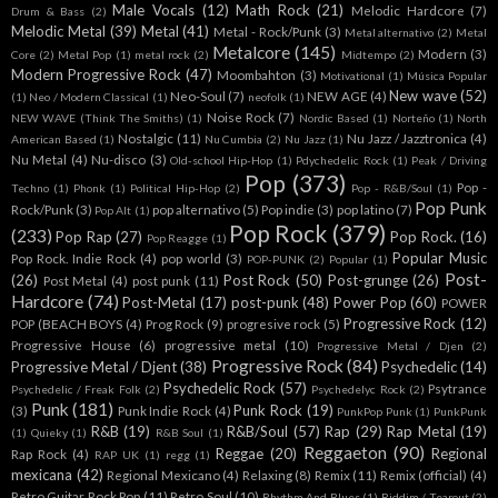
Male Vocals
(12)
Math Rock
(21)
Melodic Hardcore
(7)
Drum & Bass
(2)
Melodic Metal
(39)
Metal
(41)
Metal - Rock/Punk
(3)
Metal alternativo
(2)
Metal
Metalcore
(145)
Modern
(3)
Core
(2)
Metal Pop
(1)
metal rock
(2)
Midtempo
(2)
Modern Progressive Rock
(47)
Moombahton
(3)
Motivational
(1)
Música Popular
New wave
(52)
Neo-Soul
(7)
NEW AGE
(4)
(1)
Neo / Modern Classical
(1)
neofolk
(1)
Noise Rock
(7)
NEW WAVE (Think The Smiths)
(1)
Nordic Based
(1)
Norteño
(1)
North
Nostalgic
(11)
Nu Jazz / Jazztronica
(4)
American Based
(1)
Nu Cumbia
(2)
Nu Jazz
(1)
Nu Metal
(4)
Nu-disco
(3)
Old-school Hip-Hop
(1)
Pdychedelic Rock
(1)
Peak / Driving
Pop
(373)
Pop -
Techno
(1)
Phonk
(1)
Political Hip-Hop
(2)
Pop - R&B/Soul
(1)
Pop Punk
Rock/Punk
(3)
pop alternativo
(5)
Pop indie
(3)
pop latino
(7)
Pop Alt
(1)
Pop Rock
(379)
(233)
Pop Rap
(27)
Pop Rock.
(16)
Pop Reagge
(1)
Popular Music
Pop Rock. Indie Rock
(4)
pop world
(3)
POP-PUNK
(2)
Popular
(1)
Post-
(26)
Post Rock
(50)
Post-grunge
(26)
Post Metal
(4)
post punk
(11)
Hardcore
(74)
Post-Metal
(17)
post-punk
(48)
Power Pop
(60)
POWER
Progressive Rock
(12)
POP (BEACH BOYS
(4)
Prog Rock
(9)
progresive rock
(5)
Progressive House
(6)
progressive metal
(10)
Progressive Metal / Djen
(2)
Progressive Rock
(84)
Progressive Metal / Djent
(38)
Psychedelic
(14)
Psychedelic Rock
(57)
Psytrance
Psychedelic / Freak Folk
(2)
Psychedelyc Rock
(2)
Punk
(181)
Punk Rock
(19)
(3)
Punk Indie Rock
(4)
PunkPop Punk
(1)
PunkPunk
R&B
(19)
R&B/Soul
(57)
Rap
(29)
Rap Metal
(19)
(1)
Quieky
(1)
R&B Soul
(1)
Reggaeton
(90)
Reggae
(20)
Regional
Rap Rock
(4)
RAP UK
(1)
regg
(1)
mexicana
(42)
Regional Mexicano
(4)
Relaxing
(8)
Remix
(11)
Remix (official)
(4)
Retro Guitar Rock Pop
(11)
Retro Soul
(10)
Rhythm And Blues
(1)
Riddim / Tearout
(2)