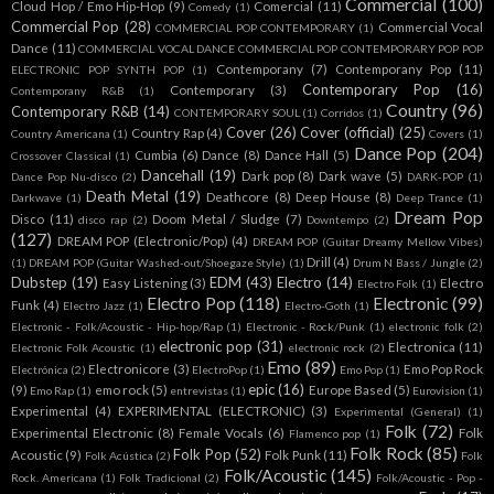
Commercial
(100)
Cloud Hop / Emo Hip-Hop
(9)
Comercial
(11)
Comedy
(1)
Commercial Pop
(28)
Commercial Vocal
COMMERCIAL POP CONTEMPORARY
(1)
Dance
(11)
COMMERCIAL VOCAL DANCE COMMERCIAL POP CONTEMPORARY POP POP
Contemporany
(7)
Contemporany Pop
(11)
ELECTRONIC POP SYNTH POP
(1)
Contemporary Pop
(16)
Contemporary
(3)
Contemporany R&B
(1)
Country
(96)
Contemporary R&B
(14)
CONTEMPORARY SOUL
(1)
Corridos
(1)
Cover
(26)
Cover (official)
(25)
Country Rap
(4)
Country Americana
(1)
Covers
(1)
Dance Pop
(204)
Cumbia
(6)
Dance
(8)
Dance Hall
(5)
Crossover Classical
(1)
Dancehall
(19)
Dark pop
(8)
Dark wave
(5)
Dance Pop Nu-disco
(2)
DARK-POP
(1)
Death Metal
(19)
Deathcore
(8)
Deep House
(8)
Darkwave
(1)
Deep Trance
(1)
Dream Pop
Disco
(11)
Doom Metal / Sludge
(7)
disco rap
(2)
Downtempo
(2)
(127)
DREAM POP (Electronic/Pop)
(4)
DREAM POP (Guitar Dreamy Mellow Vibes)
Drill
(4)
(1)
DREAM POP (Guitar Washed-out/Shoegaze Style)
(1)
Drum N Bass / Jungle
(2)
Dubstep
(19)
EDM
(43)
Electro
(14)
Easy Listening
(3)
Electro
Electro Folk
(1)
Electro Pop
(118)
Electronic
(99)
Funk
(4)
Electro Jazz
(1)
Electro-Goth
(1)
Electronic - Folk/Acoustic - Hip-hop/Rap
(1)
Electronic - Rock/Punk
(1)
electronic folk
(2)
electronic pop
(31)
Electronica
(11)
Electronic Folk Acoustic
(1)
electronic rock
(2)
Emo
(89)
Electronicore
(3)
Emo Pop Rock
Electrónica
(2)
ElectroPop
(1)
Emo Pop
(1)
epic
(16)
(9)
emo rock
(5)
Europe Based
(5)
Emo Rap
(1)
entrevistas
(1)
Eurovision
(1)
Experimental
(4)
EXPERIMENTAL (ELECTRONIC)
(3)
Experimental (General)
(1)
Folk
(72)
Experimental Electronic
(8)
Female Vocals
(6)
Folk
Flamenco pop
(1)
Folk Rock
(85)
Folk Pop
(52)
Acoustic
(9)
Folk Punk
(11)
Folk Acústica
(2)
Folk
Folk/Acoustic
(145)
Rock. Americana
(1)
Folk Tradicional
(2)
Folk/Acoustic - Pop -