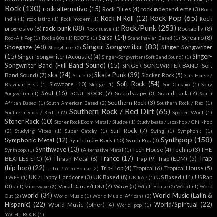
Rock
(130)
rock alternativo
(15)
Rock Blues
(4)
rock independiente
(3)
Rock
Rock Pop
(65)
Rock N Roll
(12)
Rock
indie
(1)
rock latino
(1)
Rock modern
(1)
Rock/Punk
(253)
rock punk
(38)
progresivo
(6)
Rockabilly
(8)
Rock suave
(1)
Salsa
(14)
Screamo
(8)
RockAlt Pop
(1)
Rocks 80s
(1)
ROOTS
(1)
Scandinavian Based
(1)
Singer Songwriter
(83)
Shoegaze
(48)
Singer-Songwriter
Shoeghaze
(2)
(15)
Singer-
Singer-Songwriter (Acoustic)
(4)
Singer-Songwriter (Soft Band Sound)
(1)
Songwriter Band (Full Band Sound)
(15)
SINGER-SONGWRITER BAND (Soft
ska
(24)
Skate Punk
(39)
Band Sound)
(7)
Slacker Rock
(5)
Skate
(2)
Slap House /
Soft Rock
(54)
Slowcore
(10)
Brazilian Bass
(1)
Sludge
(1)
Son Cubano
(1)
Song
Soul
(16)
SOUL ROCK
(9)
Soundscape
(3)
Soundtrack
(7)
Songwriter
(1)
South
Southern Rock
(3)
African Based
(1)
South American Based
(2)
Southern Rock / Red
(1)
Southern Rock / Red Dirt
(65)
Southern Rock / Red D
(2)
Spoken Word
(1)
Stoner Rock
(30)
Stoner RockDoom Metal / Sludge
(1)
Study beats / Jazz-hop / Chill-hop
Surf Rock
(7)
(2)
Studying Vibes
(1)
Super Catchy
(1)
Swing
(1)
Symphonic
(1)
Synthpop
(158)
Symphonic Metal
(12)
Synth Indie Rock
(10)
Synth Pop
(8)
Synthwave
(13)
Tech House
(4)
Techno
(3)
THE
Synthpop.
(1)
tAlternative Metal
(1)
Trance
(17)
Trap
BEATLES ETC)
(4)
Thrash Metal
(6)
Trap
(9)
Trap (EDM)
(5)
(hip-hop)
(22)
Trip-Hop
(4)
Tropical
(6)
Tropical House
(5)
Tribal / Afro House
(2)
UK / Happy Hardcore
(3)
UK Based
(8)
US Based
(11)
US Rap
TWEE
(1)
UK RAP
(1)
(3)
Vocal Dance/EDM
(7)
Wave
(3)
v
(1)
Vaporwave
(2)
Witch House
(2)
Wolrd
(1)
Work
world
(34)
World Music (Latin &
Out
(2)
World Music
(1)
World Music (African)
(2)
Hispanic)
(22)
World/Spiritual
(22)
World Music (other)
(4)
World pop
(1)
YACHT ROCK
(1)