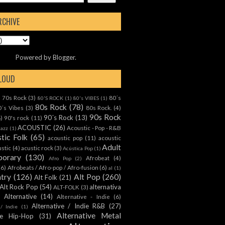
RCHIVE
Powered by
Blogger
.
CLOUD
70s Rock
(3)
80´s
)
80'S ROCK
(1)
80's VIBES
(1)
80s Rock
(78)
0´s Vibes
(3)
80s Rock.
(4)
90s Rock
90´s Rock
(13)
8)
90's rock
(11)
ACOUSTIC
(26)
Acoustic - Pop - R&B
Jazz
(1)
tic Folk
(65)
acoustic pop
(11)
acoustic
Adult
ustic
(4)
acustic rock
(3)
Acústica Pop
(1)
orary
(130)
Afrobeat
(4)
Afro Pop
(2)
(6)
Afrobeats / Afro-pop / Afro-fusion
(6)
al
(1)
ntry
(126)
Alt Pop
(260)
Alt Folk
(21)
Alt Rock Pop
(54)
alternativa
ALT-FOLK
(3)
Alternative
(14)
Alternative - Indie
(6)
Alternative / Indie R&B
(27)
 / Indie
(1)
Alternative Metal
ive Hip-Hop
(31)