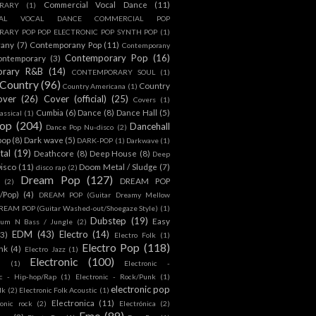
Commercial Vocal Dance
(11)
RARY
(1)
IAL VOCAL DANCE COMMERCIAL POP
ARY POP POP ELECTRONIC POP SYNTH POP
(1)
rany
(7)
Contemporany Pop
(11)
Contemporany
Contemporary Pop
(16)
ontemporary
(3)
orary R&B
(14)
CONTEMPORARY SOUL
(1)
Country
(96)
Country
Country Americana
(1)
over
(26)
Cover (official)
(25)
Covers
(1)
Cumbia
(6)
Dance
(8)
Dance Hall
(5)
assical
(1)
Pop
(204)
Dancehall
Dance Pop Nu-disco
(2)
pop
(8)
Dark wave
(5)
DARK-POP
(1)
Darkwave
(1)
tal
(19)
Deathcore
(8)
Deep House
(8)
Deep
isco
(11)
Doom Metal / Sludge
(7)
disco rap
(2)
Dream Pop
(127)
DREAM POP
(2)
c/Pop)
(4)
DREAM POP (Guitar Dreamy Mellow
REAM POP (Guitar Washed-out/Shoegaze Style)
(1)
Dubstep
(19)
Easy
rum N Bass / Jungle
(2)
EDM
(43)
Electro
(14)
(3)
Electro Folk
(1)
Electro Pop
(118)
nk
(4)
Electro Jazz
(1)
Electronic
(100)
h
(1)
Electronic -
ic - Hip-hop/Rap
(1)
Electronic - Rock/Punk
(1)
electronic pop
lk
(2)
Electronic Folk Acoustic
(1)
Electronica
(11)
ronic rock
(2)
Electrónica
(2)
Emo
(89)