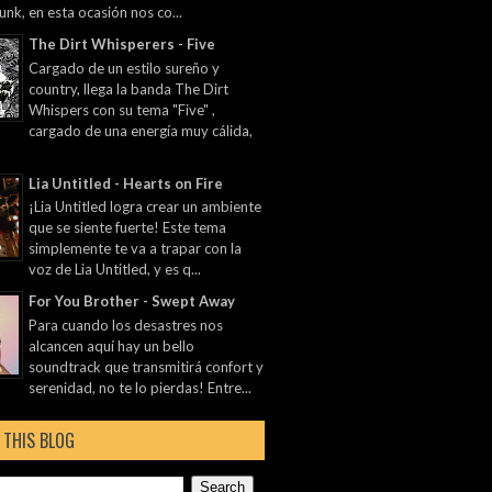
unk, en esta ocasión nos co...
The Dirt Whisperers - Five
Cargado de un estilo sureño y
country, llega la banda The Dirt
Whispers con su tema "Five" ,
cargado de una energía muy cálida,
Lia Untitled - Hearts on Fire
¡Lia Untitled logra crear un ambiente
que se siente fuerte! Este tema
simplemente te va a trapar con la
voz de Lia Untitled, y es q...
For You Brother - Swept Away
Para cuando los desastres nos
alcancen aquí hay un bello
soundtrack que transmitirá confort y
serenidad, no te lo pierdas! Entre...
 THIS BLOG