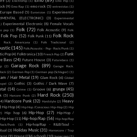
ore
(3)
ElectroPop
(1)
Emo Pop
(1)
ock
(9)
emo rock
(5)
Emo Rap
(1)
entrevistas
(1)
Europe Based
(5)
Experimental
Eurovision
(1)
RIMENTAL (ELECTRONIC)
(3)
Experimental
Experimental Electronic
(8)
Female Vocals
1)
Folk
(72)
Folk Acoustic
(9)
co pop
(1)
Folk
Folk Rock
Folk Pop
(52)
Folk Punk
(11)
k Rock. Americana
(1)
Folk Tradicional
(2)
ustic
(145)
Folk/Acoustic - Pop - Rock/Punk
(1)
Funk
tic/Pop
(4)
Folktronica
(10)
French Pop
(2)
re Bass
(24)
Future House
(3)
Futurebass
(1)
Garage Rock
(89)
p
(2)
Garage Rock.
 Rock
(2)
German Pop
(1)
German pop (Schlager)
(1)
lam / Hair Metal
(19)
Glam Rock
(6)
Global
Gothic
(3)
Gothic / Dark Wave
(7)
spel
(2)
tal
(14)
grunge
(45)
Groove
(6)
Grime
(1)
Hard Rock
(250)
k
(5)
Harcore Punk
(2)
Hardcore Punk
(32)
Heavy
(4)
Hardstyle
(2)
)
Hip Hop
(4)
Hip Hop /Conscious Hip-Hop
(2)
Hip
Hip-Hop
(27)
Hip- hop
(6)
Hip-Hop /
2)
Hip-hop/Rap
(56)
 Hip-Hop
(11)
Hip-hop/Rap
Hip-hop/Rap - R&B/Soul -
ock/Punk
(1)
Holiday Music
(31)
itual
(3)
Horrorcore / Trap
ouse
(9)
House (Old-school)
(10)
hyper pop
(1)