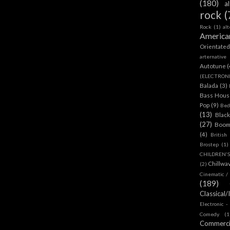
(180)
a
rock
(
Rock
(1)
al
America
Orientate
arternative
Autotune
(
(ELECTRON
Balada
(3)
Bass House
Pop
(9)
Bed
(13)
Blac
(27)
Boom
(4)
British
Brostep
(1)
CHILDREN'
Chillwa
(2)
Cinematic /
(189)
Classical/
Electronic -
Comedy
(1
Commerc