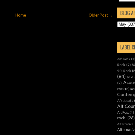
BLOG A
Home
Older Post →
LABEL 
60s Rock
(1
Rock
(9)
8
90' Rock
(
(84)
Acid 
Acous
(9)
rock
(8)
ac
Contemp
Afrobeats
Alt Cou
Alt Pop.
(4)
rock
(26)
Alternative
Alternat