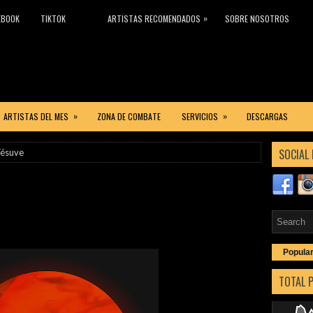
»
EBOOK
TIKTOK
ARTISTAS RECOMENDADOS
SOBRE NOSOTROS
»
»
ARTISTAS DEL MES
ZONA DE COMBATE
SERVICIOS
DESCARGAS
SOCIAL 
Vésuve
Popula
TOTAL 