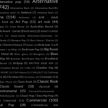
Alternative
lternative pop
(54)
742)
Alternative Rock.
(2)
Alternative Rock90s
Ambient
(7)
ternative rockl
(1)
Ambient Rock
(2)
na
(114)
AOR - Adult
Anthemic
(1)
Art Pop
(15)
art rock
(44)
d Rock
(6)
Australian Based
(3)
 pop
(1)
Asian Based
(2)
4)
Avant - Garde (Electronic)
(3)
AVANT-GARDE
IC)
(1)
Avant-Garde (Electronic).Electronic
(1)
Banda
(2)
Baroque Pop
(1)
Bass House / Electro
(2)
 / Electro House
(7)
Bedroom / Lo-fi
Beats
(2)
Big Room
Bedroom Pop
(3)
room / Lo-fiPop
(1)
Blues
k Metal
(4)
Blue -grass
(1)
Bluegrass
(1)
Bap
(4)
Breakbeat
Brazilian BassDream Pop
(1)
Britpop
(9)
 Based
(1)
BRITPOP INDIE POP
(1)
Chamber Pop
(8)
Canadian Based
(1)
Cello
(1)
S MUSIC
(1)
Chill House
(1)
CHILLOUT
(1)
Chillstep
ve
(4)
Christian
(9)
Cinematic
(11)
Christmas
(2)
Classic Rock
Clasic Rock
(5)
 Epic Music
(2)
Classic Sound
(18)
classical
(8)
Instrumental
(35)
Classical/Instrumental -
Cloud Hop / Emo Hip-Hop
(9)
 Folk/Acoustic
(1)
Commercial
(100)
Comercial
(11)
)
ial Pop
(28)
COMMERCIAL POP