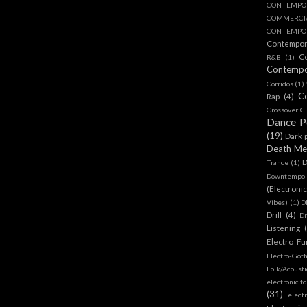
CONTEMPO
COMMERC
CONTEMPOR
Contempo
C
R&B
(1)
Contemp
Corridos
(1)
C
Rap
(4)
Crossover Cl
Dance 
(19)
Dark 
Death Me
D
Trance
(1)
Downtempo
(Electroni
Vibes)
(1)
D
Drill
(4)
D
Listening
Electro Fu
Electro-Got
Folk/Acoust
electronic fo
(31)
elect