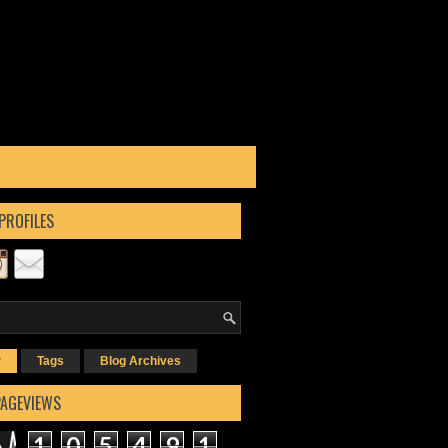
PROFILES
r
Tags
Blog Archives
PAGEVIEWS
1
0
5
4
9
1