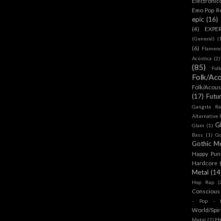
Electronic
Emo Pop R
epic
(16)
(4)
EXPE
(General)
(
(6)
Flamen
Acústica
(2)
(85)
Fol
Folk/Aco
Folk/Acous
(17)
Futu
Gangsta Ra
Alternative
G
Glam
(1)
Bass
(1)
Go
Gothic Me
Happy Pun
Hardcore
Metal
(14
Hop Rap
(
Conscious
- Pop - R
World/Spir
H
Metal
(2)