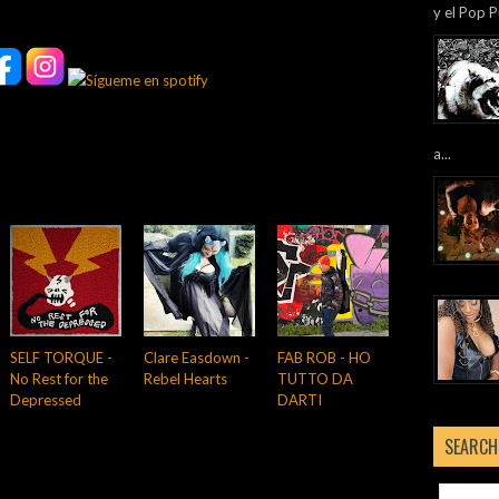
y el Pop P
a...
SELF TORQUE -
Clare Easdown -
FAB ROB - HO
No Rest for the
Rebel Hearts
TUTTO DA
Depressed
DARTI
SEARCH