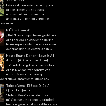
THE SECRET
Este es el momento perfecto para
que te sientes y dejes que la
emotividad te consuma : La
añoranza y la paz convergerá en
pensamien...
BAÏKI – KosmoX
¡ BAÏKI nos comparte una genial rola
que hace eco de conciencia de una
forma espectacular! En esta ocasión
deberías darle un vistazo a esta...
Nessa Ruane Dalton - Love Is All
Around (At Christmas Time)
Difunde la alegría y la buena vibra
que la Navidad trae consigo con
nada más y nada menos que
 de el nuevo lanzamiento que se en...
Toledo Vega - El Saco Es De A
Quien Le Quede
“Toledo Vega” es un talentoso
músico que tiene como su principal
fuerte el género del Rock Alternativo