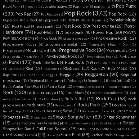
Pop -
Techno
(1)
Phonk
(1)
Political Hip-Hop
(2)
Pop - R&B/Soul
(1)
Pop Punk
Rock/Punk
(3)
pop alternativo
(5)
Pop indie
(3)
pop latino
(7)
Pop Alt
(1)
Pop Rock
(373)
(233)
Pop Rap
(27)
Pop Rock.
(16)
Pop Reagge
(1)
Popular Music
Pop Rock. Indie Rock
(4)
pop world
(3)
POP-PUNK
(2)
Popular
(1)
Post-
(26)
Post Rock
(50)
Post-grunge
(26)
Post Metal
(4)
post punk
(11)
Hardcore
(74)
Post-Metal
(17)
post-punk
(48)
Power Pop
(60)
POWER
Progressive Rock
(12)
POP (BEACH BOYS
(4)
Prog Rock
(9)
progresive rock
(5)
Progressive House
(6)
progressive metal
(10)
Progressive Metal / Djen
(2)
Progressive Rock
(84)
Progressive Metal / Djent
(38)
Psychedelic
(14)
Psychedelic Rock
(57)
Psytrance
Psychedelic / Freak Folk
(2)
Psychedelyc Rock
(2)
Punk
(175)
Punk Rock
(19)
(3)
Punk Indie Rock
(4)
PunkPop Punk
(1)
PunkPunk
R&B
(19)
R&B/Soul
(57)
Rap
(29)
Rap Metal
(19)
(1)
Quieky
(1)
R&B Soul
(1)
Reggaeton
(90)
Reggae
(20)
Regional
Rap Rock
(4)
RAP UK
(1)
regg
(1)
mexicana
(42)
Regional Mexicano
(4)
Relaxing
(8)
Remix
(11)
Remix (official)
(4)
Retro Guitar Rock Pop
(11)
Retro Soul
(10)
Rhythm And Blues
(1)
Riddim / Tearout
(2)
Rock
(130)
rock alternativo
(15)
Rock Blues
(4)
rock independiente
(3)
Rock
Rock Pop
(63)
Rock N Roll
(12)
Rock
indie
(1)
rock latino
(1)
Rock modern
(1)
Rock/Punk
(253)
rock punk
(35)
progresivo
(6)
Rockabilly
(8)
Rock suave
(1)
Salsa
(14)
Screamo
(8)
RockAlt Pop
(1)
Rocks 80s
(1)
ROOTS
(1)
Scandinavian Based
(1)
Singer Songwriter
(83)
Shoegaze
(48)
Singer-Songwriter
Shoeghaze
(2)
(15)
Singer-
Singer-Songwriter (Acoustic)
(4)
Singer-Songwriter (Soft Band Sound)
(1)
Songwriter Band (Full Band Sound)
(15)
SINGER-SONGWRITER BAND (Soft
ska
(24)
Skate Punk
(39)
Band Sound)
(7)
Slacker Rock
(5)
Skate
(2)
Slap House /