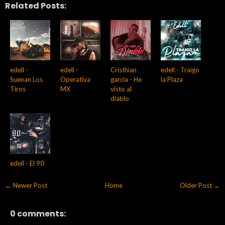
Related Posts:
edell -
edell -
Cristhian
edell - Traigo
Suenan Los
Operativa
garcia - He
la Plaza
Tiros
MX
visto al
diablo
edell - El 90
← Newer Post
Home
Older Post →
0 comments: