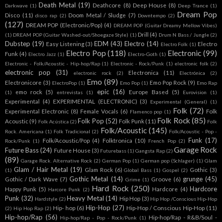
Death Metal
(19)
Deathcore
(8)
Deep House
(8)
Darkwave
(1)
Deep Trance
(1)
Dream Pop
Disco
(11)
Doom Metal / Sludge
(7)
disco rap
(2)
Downtempo
(2)
(127)
DREAM POP (Electronic/Pop)
(4)
DREAM POP (Guitar Dreamy Mellow Vibes)
Drill
(4)
(1)
DREAM POP (Guitar Washed-out/Shoegaze Style)
(1)
Drum N Bass / Jungle
(2)
Dubstep
(19)
EDM
(43)
Electro
(14)
Easy Listening
(3)
Electro
Electro Folk
(1)
Electro Pop
(118)
Electronic
(99)
Funk
(4)
Electro Jazz
(1)
Electro-Goth
(1)
Electronic - Folk/Acoustic - Hip-hop/Rap
(1)
Electronic - Rock/Punk
(1)
electronic folk
(2)
electronic pop
(31)
Electronica
(11)
electronic rock
(2)
Electrónica
(2)
Emo
(89)
Electronicore
(3)
Emo Pop Rock
(9)
ElectroPop
(1)
Emo Pop
(1)
Emo Rap
epic
(16)
emo rock
(5)
Europe Based
(5)
(1)
entrevistas
(1)
Eurovision
(1)
Experimental
(4)
EXPERIMENTAL (ELECTRONIC)
(3)
Experimental (General)
(1)
Folk
(72)
Experimental Electronic
(8)
Female Vocals
(6)
Folk
Flamenco pop
(1)
Folk Rock
(85)
Folk Pop
(52)
Acoustic
(9)
Folk Punk
(11)
Folk Acústica
(2)
Folk
Folk/Acoustic
(145)
Rock. Americana
(1)
Folk Tradicional
(2)
Folk/Acoustic - Pop -
Funk
(17)
Folk/Acoustic/Pop
(4)
Folktronica
(10)
Rock/Punk
(1)
French Pop
(2)
Garage Rock
Future Bass
(24)
Future House
(3)
Futurebass
(1)
Gangsta Rap
(2)
(89)
Garage Rock. Alternative Rock
(2)
German Pop
(1)
German pop (Schlager)
(1)
Glam
Glam / Hair Metal
(19)
Glam Rock
(6)
Gothic
(3)
(1)
Global Bass
(1)
Gospel
(2)
Gothic Metal
(14)
grunge
(45)
Gothic / Dark Wave
(7)
Groove
(6)
Grime
(1)
Hard Rock
(250)
Hardcore
Happy Punk
(5)
Hardcore
(4)
Harcore Punk
(2)
Punk
(32)
Heavy Metal
(14)
Hip Hop
(3)
Hardstyle
(2)
Hip Hop /Conscious Hip-Hop
Hip-Hop
(27)
Hip- hop
(6)
Hip-Hop / Conscious Hip-Hop
(11)
(2)
Hip Hop Rap
(2)
Hip-hop/Rap
(56)
Hip-hop/Rap - R&B/Soul -
Hip-hop/Rap - Pop - Rock/Punk
(1)