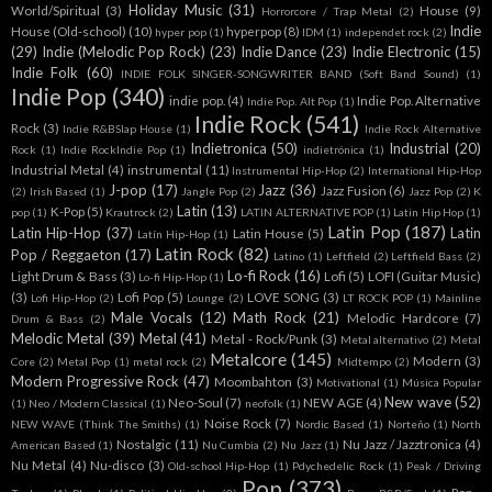
Holiday Music
(31)
World/Spiritual
(3)
House
(9)
Horrorcore / Trap Metal
(2)
Indie
House (Old-school)
(10)
hyperpop
(8)
hyper pop
(1)
IDM
(1)
independet rock
(2)
(29)
Indie (Melodic Pop Rock)
(23)
Indie Dance
(23)
Indie Electronic
(15)
Indie Folk
(60)
INDIE FOLK SINGER-SONGWRITER BAND (Soft Band Sound)
(1)
Indie Pop
(340)
indie pop.
(4)
Indie Pop. Alternative
Indie Pop. Alt Pop
(1)
Indie Rock
(541)
Rock
(3)
Indie R&BSlap House
(1)
Indie Rock Alternative
Indietronica
(50)
Industrial
(20)
Rock
(1)
Indie RockIndie Pop
(1)
indietrónica
(1)
Industrial Metal
(4)
instrumental
(11)
Instrumental Hip-Hop
(2)
International Hip-Hop
J-pop
(17)
Jazz
(36)
Jazz Fusion
(6)
(2)
Irish Based
(1)
Jangle Pop
(2)
Jazz Pop
(2)
K
Latin
(13)
K-Pop
(5)
pop
(1)
Krautrock
(2)
LATIN ALTERNATIVE POP
(1)
Latin Hip Hop
(1)
Latin Pop
(187)
Latin Hip-Hop
(37)
Latin
Latin House
(5)
Latín Hip-Hop
(1)
Latin Rock
(82)
Pop / Reggaeton
(17)
Latino
(1)
Leftfield
(2)
Leftfield Bass
(2)
Lo-fi Rock
(16)
Light Drum & Bass
(3)
Lofi
(5)
LOFI (Guitar Music)
Lo-fi Hip-Hop
(1)
(3)
Lofi Pop
(5)
LOVE SONG
(3)
Lofi Hip-Hop
(2)
Lounge
(2)
LT ROCK POP
(1)
Mainline
Male Vocals
(12)
Math Rock
(21)
Melodic Hardcore
(7)
Drum & Bass
(2)
Melodic Metal
(39)
Metal
(41)
Metal - Rock/Punk
(3)
Metal alternativo
(2)
Metal
Metalcore
(145)
Modern
(3)
Core
(2)
Metal Pop
(1)
metal rock
(2)
Midtempo
(2)
Modern Progressive Rock
(47)
Moombahton
(3)
Motivational
(1)
Música Popular
New wave
(52)
Neo-Soul
(7)
NEW AGE
(4)
(1)
Neo / Modern Classical
(1)
neofolk
(1)
Noise Rock
(7)
NEW WAVE (Think The Smiths)
(1)
Nordic Based
(1)
Norteño
(1)
North
Nostalgic
(11)
Nu Jazz / Jazztronica
(4)
American Based
(1)
Nu Cumbia
(2)
Nu Jazz
(1)
Nu Metal
(4)
Nu-disco
(3)
Old-school Hip-Hop
(1)
Pdychedelic Rock
(1)
Peak / Driving
Pop
(373)