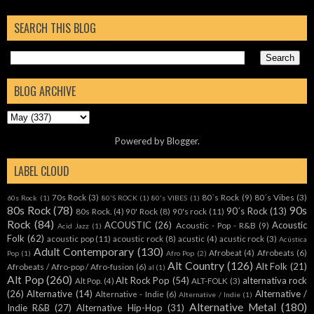
SEARCH THIS BLOG
BLOG ARCHIVE
Powered by
Blogger
.
LABEL CLOUD
70s Rock
(3)
80´s Rock
(9)
80´s Vibes
(3)
60s Rock
(1)
80'S ROCK
(1)
80's VIBES
(1)
80s Rock
(78)
90s
90´s Rock
(13)
80s Rock.
(4)
90' Rock
(8)
90's rock
(11)
Rock
(84)
ACOUSTIC
(26)
Acoustic
Acoustic - Pop - R&B
(9)
Acid Jazz
(1)
Folk
(62)
acoustic pop
(11)
acoustic rock
(8)
acustic
(4)
acustic rock
(3)
Acústica
Adult Contemporary
(130)
Afrobeat
(4)
Afrobeats
(6)
Pop
(1)
Afro Pop
(2)
Alt Country
(126)
Alt Folk
(21)
Afrobeats / Afro-pop / Afro-fusion
(6)
al
(1)
Alt Pop
(260)
Alt Rock Pop
(54)
alternativa rock
Alt Pop.
(4)
ALT-FOLK
(3)
(26)
Alternative
(14)
Alternative /
Alternative - Indie
(6)
Alternative / Indie
(1)
Alternative Metal
(180)
Indie R&B
(27)
Alternative Hip-Hop
(31)