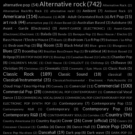
Alternative rock
(742)
alternative pop
(54)
Alternative Rock.
(2)
Ambient
(7)
Alternative Rock90s Rock
(1)
alternative rockl
(1)
Ambient Rock
(2)
Americana
(114)
Art Pop
(15)
AOR - Adult Orientated Rock
(6)
Anthemic
(1)
art rock
(44)
Australian Based
(3)
Autotune
(4)
arternative pop
(1)
Asian Based
(2)
Avant - Garde (Electronic)
(3)
AVANT-GARDE (ELECTRONIC)
(1)
Avant-Garde
Balada
(3)
(Electronic).Electronic
(1)
Banda
(2)
Baroque Pop
(1)
Bass House / Electro
(2)
Bass House / Electro House
(7)
Bedroom / Lo-fi Pop
(9)
Beats
(2)
Bedroom / Lo-fiPop
Big Room
(13)
Bedroom Pop
(3)
Black Metal
(4)
(1)
Blue -grass
(1)
Bluegrass
(1)
Blues
(27)
BoomBap
(4)
Breakbeat
(4)
Brazilian BassDream Pop
(1)
British Based
(1)
Britpop
(9)
Chamber Pop
BRITPOP INDIE POP
(1)
Brostep
(1)
Canadian Based
(1)
Cello
(1)
(8)
Chillwave
(4)
CHILDREN'S MUSIC
(1)
Chill House
(1)
CHILLOUT
(1)
Chillstep
(2)
Christian
(9)
Cinematic
(11)
Clasic Rock
(5)
Christmas
(2)
Cinematic / Epic Music
(2)
Classic Rock
(189)
Classic Sound
(18)
classical
(8)
Classical/Instrumental
(35)
Classical/Instrumental - Electronic - Folk/Acoustic
(1)
Commercial
(100)
Cloud Hop / Emo Hip-Hop
(9)
Comercial
(11)
Comedy
(1)
Commercial Pop
(28)
Commercial Vocal
COMMERCIAL POP CONTEMPORARY
(1)
Dance
(11)
COMMERCIAL VOCAL DANCE COMMERCIAL POP CONTEMPORARY POP POP
Contemporany
(7)
Contemporany Pop
(11)
ELECTRONIC POP SYNTH POP
(1)
Contemporary Pop
(16)
Contemporary
(3)
Contemporany R&B
(1)
Country
(96)
Contemporary R&B
(14)
CONTEMPORARY SOUL
(1)
Corridos
(1)
Cover
(26)
Cover (official)
(25)
Country Rap
(4)
Country Americana
(1)
Covers
(1)
Dance Pop
(204)
Cumbia
(6)
Dance
(8)
Dance Hall
(5)
Crossover Classical
(1)
Dancehall
(19)
Dark pop
(8)
Dark wave
(5)
Dance Pop Nu-disco
(2)
DARK-POP
(1)