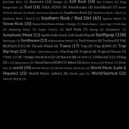
Soft Rock
(54)
Slowcore
(10)
Brazilian Bass
(1)
Sludge
(1)
Son Cubano
(1)
Song
Soul
(16)
SOUL ROCK
(9)
Soundscape
(3)
Soundtrack
(7)
Songwriter
(1)
South
Southern Rock
(3)
African Based
(1)
South American Based
(2)
Southern Rock / Red
(1)
Southern Rock / Red Dirt
(65)
Southern Rock / Red D
(2)
Spoken Word
(1)
Stoner Rock
(30)
Stoner RockDoom Metal / Sludge
(1)
Study beats / Jazz-hop / Chill-hop
Surf Rock
(7)
(2)
Studying Vibes
(1)
Super Catchy
(1)
Swing
(1)
Symphonic
(1)
Synthpop
(158)
Symphonic Metal
(12)
Synth Indie Rock
(10)
Synth Pop
(8)
Synthwave
(13)
Tech House
(4)
Techno
(3)
THE
Synthpop.
(1)
tAlternative Metal
(1)
Trance
(17)
Trap
BEATLES ETC)
(4)
Thrash Metal
(6)
Trap
(9)
Trap (EDM)
(5)
(hip-hop)
(22)
Trip-Hop
(4)
Tropical
(6)
Tropical House
(5)
Tribal / Afro House
(2)
UK / Happy Hardcore
(3)
UK Based
(8)
US Based
(11)
US Rap
TWEE
(1)
UK RAP
(1)
(3)
Vocal Dance/EDM
(7)
Wave
(3)
v
(1)
Vaporwave
(2)
Witch House
(2)
Wolrd
(1)
Work
world
(34)
World Music (Latin &
Out
(2)
World Music
(1)
World Music (African)
(2)
Hispanic)
(22)
World/Spiritual
(22)
World Music (other)
(4)
World pop
(1)
YACHT ROCK
(1)