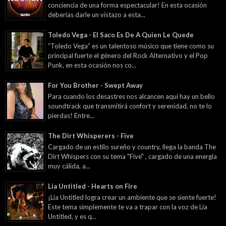
conciencia de una forma espectacular! En esta ocasión
deberías darle un vistazo a esta...
Toledo Vega - El Saco Es De A Quien Le Quede
“Toledo Vega” es un talentoso músico que tiene como su
principal fuerte el género del Rock Alternativo y el Pop
Punk, en esta ocasión nos co...
For You Brother - Swept Away
Para cuando los desastres nos alcancen aquí hay un bello
soundtrack que transmitirá confort y serenidad, no te lo
pierdas! Entre...
The Dirt Whisperers - Five
Cargado de un estilo sureño y country, llega la banda The
Dirt Whispers con su tema "Five" , cargado de una energía
muy cálida, a...
Lia Untitled - Hearts on Fire
¡Lia Untitled logra crear un ambiente que se siente fuerte!
Este tema simplemente te va a trapar con la voz de Lia
Untitled, y es q...