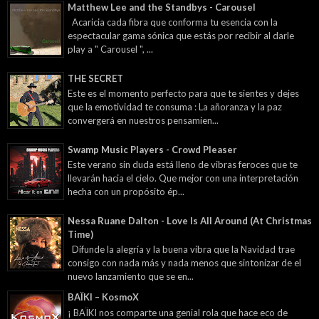
Matthew Lee and the Standbys - Carousel
Acaricia cada fibra que conforma tu esencia con la
espectacular gama sónica que estás por recibir al darle
play a " Carousel ", ...
THE SECRET
Este es el momento perfecto para que te sientes y dejes
que la emotividad te consuma : La añoranza y la paz
convergerá en nuestros pensamien...
Swamp Music Players - Crowd Pleaser
Este verano sin duda está lleno de vibras feroces que te
llevarán hacia el cielo. Que mejor con una interpretación
hecha con un propósito ép...
Nessa Ruane Dalton - Love Is All Around (At Christmas
Time)
Difunde la alegría y la buena vibra que la Navidad trae
consigo con nada más y nada menos que sintonizar de el
nuevo lanzamiento que se en...
BAÏKI – KosmoX
¡ BAÏKI nos comparte una genial rola que hace eco de