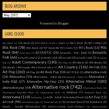
BLOG ARCHIVE
Powered by
Blogger
.
LABEL CLOUD
70s Rock
(3)
80´s Rock
(9)
80´s Vibes
(3)
60s Rock
(1)
80'S ROCK
(1)
80's VIBES
(1)
80s Rock
(78)
90s
90´s Rock
(13)
80s Rock.
(4)
90' Rock
(8)
90's rock
(11)
Rock
(84)
Acoustic
ACOUSTIC
(26)
Acoustic - Pop - R&B
(9)
Acid Jazz
(1)
Folk
(66)
acoustic pop
(11)
acoustic rock
(8)
acustic
(4)
acustic rock
(3)
Acústica
Adult Contemporary
(130)
Afrobeat
(4)
Afrobeats
(6)
Pop
(1)
Afro Pop
(2)
Alt Country
(126)
Alt Folk
(21)
Afrobeats / Afro-pop / Afro-fusion
(6)
al
(1)
Alt Pop
(260)
Alt Rock Pop
(54)
alternativa rock
Alt Pop.
(4)
ALT-FOLK
(3)
(26)
Alternative
(14)
Alternative /
Alternative - Indie
(6)
Alternative / Indie
(1)
Alternative Metal
(180)
Indie R&B
(27)
Alternative Hip-Hop
(31)
Alternative rock
(742)
alternative pop
(54)
Alternative Rock.
(2)
Ambient
(7)
Alternative Rock90s Rock
(1)
alternative rockl
(1)
Ambient Rock
(2)
Americana
(114)
Art Pop
(15)
AOR - Adult Orientated Rock
(6)
Anthemic
(1)
art rock
(44)
Australian Based
(3)
Autotune
(4)
arternative pop
(1)
Asian Based
(2)
Avant - Garde (Electronic)
(3)
AVANT-GARDE (ELECTRONIC)
(1)
Avant-Garde