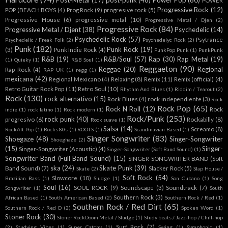
Post-Metal
(17)
post-punk
(48)
Power Pop
(60)
POWER
Progressive Rock
(12)
POP (BEACH BOYS
(4)
Prog Rock
(9)
progresive rock
(5)
Progressive House
(6)
progressive metal
(10)
Progressive Metal / Djen
(2)
Progressive Rock
(84)
Progressive Metal / Djent
(38)
Psychedelic
(14)
Psychedelic Rock
(57)
Psytrance
Psychedelic / Freak Folk
(2)
Psychedelyc Rock
(2)
Punk
(182)
Punk Rock
(19)
(3)
Punk Indie Rock
(4)
PunkPop Punk
(1)
PunkPunk
R&B
(19)
R&B/Soul
(57)
Rap
(30)
Rap Metal
(19)
(1)
Quieky
(1)
R&B Soul
(1)
Reggaeton
(90)
Reggae
(20)
Regional
Rap Rock
(4)
RAP UK
(1)
regg
(1)
mexicana
(42)
Regional Mexicano
(4)
Relaxing
(8)
Remix
(11)
Remix (official)
(4)
Retro Guitar Rock Pop
(11)
Retro Soul
(10)
Rhythm And Blues
(1)
Riddim / Tearout
(2)
Rock
(130)
rock alternativo
(15)
Rock Blues
(4)
rock independiente
(3)
Rock
Rock Pop
(65)
Rock N Roll
(12)
Rock
indie
(1)
rock latino
(1)
Rock modern
(1)
Rock/Punk
(253)
rock punk
(40)
progresivo
(6)
Rockabilly
(8)
Rock suave
(1)
Salsa
(14)
Screamo
(8)
RockAlt Pop
(1)
Rocks 80s
(1)
ROOTS
(1)
Scandinavian Based
(1)
Singer Songwriter
(83)
Shoegaze
(48)
Singer-Songwriter
Shoeghaze
(2)
(15)
Singer-
Singer-Songwriter (Acoustic)
(4)
Singer-Songwriter (Soft Band Sound)
(1)
Songwriter Band (Full Band Sound)
(15)
SINGER-SONGWRITER BAND (Soft
ska
(24)
Skate Punk
(39)
Band Sound)
(7)
Slacker Rock
(5)
Skate
(2)
Slap House /
Soft Rock
(54)
Slowcore
(10)
Brazilian Bass
(1)
Sludge
(1)
Son Cubano
(1)
Song
Soul
(16)
SOUL ROCK
(9)
Soundscape
(3)
Soundtrack
(7)
Songwriter
(1)
South
Southern Rock
(3)
African Based
(1)
South American Based
(2)
Southern Rock / Red
(1)
Southern Rock / Red Dirt
(65)
Southern Rock / Red D
(2)
Spoken Word
(1)
Stoner Rock
(30)
Stoner RockDoom Metal / Sludge
(1)
Study beats / Jazz-hop / Chill-hop
Surf Rock
(7)
(2)
Studying Vibes
(1)
Super Catchy
(1)
Swing
(1)
Symphonic
(1)