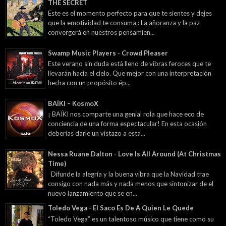
THE SECRET
Este es el momento perfecto para que te sientes y dejes
que la emotividad te consuma : La añoranza y la paz
convergerá en nuestros pensamien...
Swamp Music Players - Crowd Pleaser
Este verano sin duda está lleno de vibras feroces que te
llevarán hacia el cielo. Que mejor con una interpretación
hecha con un propósito ép...
BAÏKI – KosmoX
¡ BAÏKI nos comparte una genial rola que hace eco de
conciencia de una forma espectacular! En esta ocasión
deberías darle un vistazo a esta...
Nessa Ruane Dalton - Love Is All Around (At Christmas
Time)
Difunde la alegría y la buena vibra que la Navidad trae
consigo con nada más y nada menos que sintonizar de el
nuevo lanzamiento que se en...
Toledo Vega - El Saco Es De A Quien Le Quede
“Toledo Vega” es un talentoso músico que tiene como su