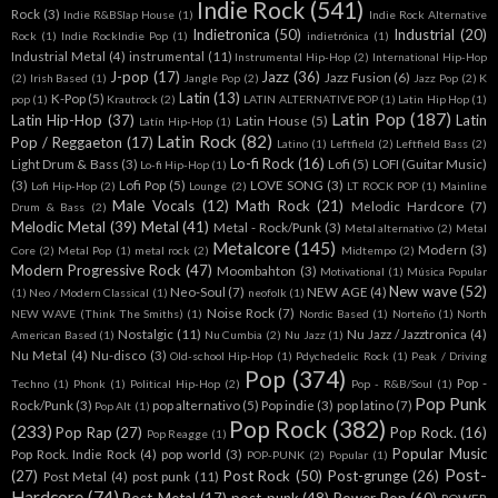
Indie Rock
(541)
Rock
(3)
Indie R&BSlap House
(1)
Indie Rock Alternative
Indietronica
(50)
Industrial
(20)
Rock
(1)
Indie RockIndie Pop
(1)
indietrónica
(1)
Industrial Metal
(4)
instrumental
(11)
Instrumental Hip-Hop
(2)
International Hip-Hop
J-pop
(17)
Jazz
(36)
Jazz Fusion
(6)
(2)
Irish Based
(1)
Jangle Pop
(2)
Jazz Pop
(2)
K
Latin
(13)
K-Pop
(5)
pop
(1)
Krautrock
(2)
LATIN ALTERNATIVE POP
(1)
Latin Hip Hop
(1)
Latin Pop
(187)
Latin Hip-Hop
(37)
Latin
Latin House
(5)
Latín Hip-Hop
(1)
Latin Rock
(82)
Pop / Reggaeton
(17)
Latino
(1)
Leftfield
(2)
Leftfield Bass
(2)
Lo-fi Rock
(16)
Light Drum & Bass
(3)
Lofi
(5)
LOFI (Guitar Music)
Lo-fi Hip-Hop
(1)
(3)
Lofi Pop
(5)
LOVE SONG
(3)
Lofi Hip-Hop
(2)
Lounge
(2)
LT ROCK POP
(1)
Mainline
Male Vocals
(12)
Math Rock
(21)
Melodic Hardcore
(7)
Drum & Bass
(2)
Melodic Metal
(39)
Metal
(41)
Metal - Rock/Punk
(3)
Metal alternativo
(2)
Metal
Metalcore
(145)
Modern
(3)
Core
(2)
Metal Pop
(1)
metal rock
(2)
Midtempo
(2)
Modern Progressive Rock
(47)
Moombahton
(3)
Motivational
(1)
Música Popular
New wave
(52)
Neo-Soul
(7)
NEW AGE
(4)
(1)
Neo / Modern Classical
(1)
neofolk
(1)
Noise Rock
(7)
NEW WAVE (Think The Smiths)
(1)
Nordic Based
(1)
Norteño
(1)
North
Nostalgic
(11)
Nu Jazz / Jazztronica
(4)
American Based
(1)
Nu Cumbia
(2)
Nu Jazz
(1)
Nu Metal
(4)
Nu-disco
(3)
Old-school Hip-Hop
(1)
Pdychedelic Rock
(1)
Peak / Driving
Pop
(374)
Pop -
Techno
(1)
Phonk
(1)
Political Hip-Hop
(2)
Pop - R&B/Soul
(1)
Pop Punk
Rock/Punk
(3)
pop alternativo
(5)
Pop indie
(3)
pop latino
(7)
Pop Alt
(1)
Pop Rock
(382)
(233)
Pop Rap
(27)
Pop Rock.
(16)
Pop Reagge
(1)
Popular Music
Pop Rock. Indie Rock
(4)
pop world
(3)
POP-PUNK
(2)
Popular
(1)
Post-
(27)
Post Rock
(50)
Post-grunge
(26)
Post Metal
(4)
post punk
(11)
Hardcore
(74)