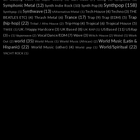
Synthpop
(158)
Symphonic Metal
(12)
Synth Indie Rock
(10)
Synth Pop
(8)
Synthwave
(13)
Tech House
(4)
Techno
(3)
THE
Synthpop.
(1)
tAlternative Metal
(1)
Trance
(17)
Trap
BEATLES ETC)
(4)
Thrash Metal
(6)
Trap
(9)
Trap (EDM)
(5)
(hip-hop)
(22)
Trip-Hop
(4)
Tropical
(6)
Tropical House
(5)
Tribal / Afro House
(2)
UK / Happy Hardcore
(3)
UK Based
(8)
US Based
(11)
US Rap
TWEE
(1)
UK RAP
(1)
(3)
Vocal Dance/EDM
(7)
Wave
(3)
v
(1)
Vaporwave
(2)
Witch House
(2)
Wolrd
(1)
Work
world
(35)
World Music (Latin &
Out
(2)
World Music
(1)
World Music (African)
(2)
Hispanic)
(22)
World/Spiritual
(22)
World Music (other)
(4)
World pop
(1)
YACHT ROCK
(1)