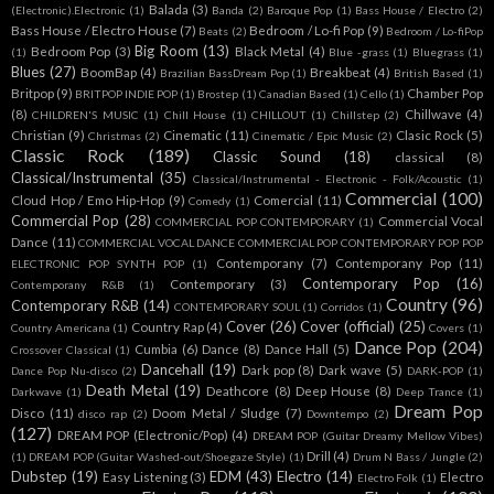
Balada
(3)
(Electronic).Electronic
(1)
Banda
(2)
Baroque Pop
(1)
Bass House / Electro
(2)
Bass House / Electro House
(7)
Bedroom / Lo-fi Pop
(9)
Beats
(2)
Bedroom / Lo-fiPop
Big Room
(13)
Bedroom Pop
(3)
Black Metal
(4)
(1)
Blue -grass
(1)
Bluegrass
(1)
Blues
(27)
BoomBap
(4)
Breakbeat
(4)
Brazilian BassDream Pop
(1)
British Based
(1)
Britpop
(9)
Chamber Pop
BRITPOP INDIE POP
(1)
Brostep
(1)
Canadian Based
(1)
Cello
(1)
(8)
Chillwave
(4)
CHILDREN'S MUSIC
(1)
Chill House
(1)
CHILLOUT
(1)
Chillstep
(2)
Christian
(9)
Cinematic
(11)
Clasic Rock
(5)
Christmas
(2)
Cinematic / Epic Music
(2)
Classic Rock
(189)
Classic Sound
(18)
classical
(8)
Classical/Instrumental
(35)
Classical/Instrumental - Electronic - Folk/Acoustic
(1)
Commercial
(100)
Cloud Hop / Emo Hip-Hop
(9)
Comercial
(11)
Comedy
(1)
Commercial Pop
(28)
Commercial Vocal
COMMERCIAL POP CONTEMPORARY
(1)
Dance
(11)
COMMERCIAL VOCAL DANCE COMMERCIAL POP CONTEMPORARY POP POP
Contemporany
(7)
Contemporany Pop
(11)
ELECTRONIC POP SYNTH POP
(1)
Contemporary Pop
(16)
Contemporary
(3)
Contemporany R&B
(1)
Country
(96)
Contemporary R&B
(14)
CONTEMPORARY SOUL
(1)
Corridos
(1)
Cover
(26)
Cover (official)
(25)
Country Rap
(4)
Country Americana
(1)
Covers
(1)
Dance Pop
(204)
Cumbia
(6)
Dance
(8)
Dance Hall
(5)
Crossover Classical
(1)
Dancehall
(19)
Dark pop
(8)
Dark wave
(5)
Dance Pop Nu-disco
(2)
DARK-POP
(1)
Death Metal
(19)
Deathcore
(8)
Deep House
(8)
Darkwave
(1)
Deep Trance
(1)
Dream Pop
Disco
(11)
Doom Metal / Sludge
(7)
disco rap
(2)
Downtempo
(2)
(127)
DREAM POP (Electronic/Pop)
(4)
DREAM POP (Guitar Dreamy Mellow Vibes)
Drill
(4)
(1)
DREAM POP (Guitar Washed-out/Shoegaze Style)
(1)
Drum N Bass / Jungle
(2)
Dubstep
(19)
EDM
(43)
Electro
(14)
Easy Listening
(3)
Electro
Electro Folk
(1)