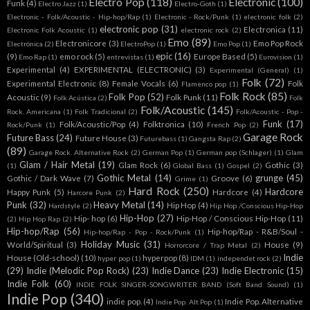
Electro Pop
(118)
Electronic
(100)
Funk
(4)
Electro Jazz
(1)
Electro-Goth
(1)
Electronic - Folk/Acoustic - Hip-hop/Rap
(1)
Electronic - Rock/Punk
(1)
electronic folk
(2)
electronic pop
(31)
Electronica
(11)
Electronic Folk Acoustic
(1)
electronic rock
(2)
Emo
(89)
Electronicore
(3)
Emo Pop Rock
Electrónica
(2)
ElectroPop
(1)
Emo Pop
(1)
epic
(16)
(9)
emo rock
(5)
Europe Based
(5)
Emo Rap
(1)
entrevistas
(1)
Eurovision
(1)
Experimental
(4)
EXPERIMENTAL (ELECTRONIC)
(3)
Experimental (General)
(1)
Folk
(72)
Experimental Electronic
(8)
Female Vocals
(6)
Folk
Flamenco pop
(1)
Folk Rock
(85)
Folk Pop
(52)
Acoustic
(9)
Folk Punk
(11)
Folk Acústica
(2)
Folk
Folk/Acoustic
(145)
Rock. Americana
(1)
Folk Tradicional
(2)
Folk/Acoustic - Pop -
Funk
(17)
Folk/Acoustic/Pop
(4)
Folktronica
(10)
Rock/Punk
(1)
French Pop
(2)
Garage Rock
Future Bass
(24)
Future House
(3)
Futurebass
(1)
Gangsta Rap
(2)
(89)
Garage Rock. Alternative Rock
(2)
German Pop
(1)
German pop (Schlager)
(1)
Glam
Glam / Hair Metal
(19)
Glam Rock
(6)
Gothic
(3)
(1)
Global Bass
(1)
Gospel
(2)
Gothic Metal
(14)
grunge
(45)
Gothic / Dark Wave
(7)
Groove
(6)
Grime
(1)
Hard Rock
(250)
Hardcore
Happy Punk
(5)
Hardcore
(4)
Harcore Punk
(2)
Punk
(32)
Heavy Metal
(14)
Hip Hop
(4)
Hardstyle
(2)
Hip Hop /Conscious Hip-Hop
Hip-Hop
(27)
Hip- hop
(6)
Hip-Hop / Conscious Hip-Hop
(11)
(2)
Hip Hop Rap
(2)
Hip-hop/Rap
(56)
Hip-hop/Rap - R&B/Soul -
Hip-hop/Rap - Pop - Rock/Punk
(1)
Holiday Music
(31)
World/Spiritual
(3)
House
(9)
Horrorcore / Trap Metal
(2)
Indie
House (Old-school)
(10)
hyperpop
(8)
hyper pop
(1)
IDM
(1)
independet rock
(2)
(29)
Indie (Melodic Pop Rock)
(23)
Indie Dance
(23)
Indie Electronic
(15)
Indie Folk
(60)
INDIE FOLK SINGER-SONGWRITER BAND (Soft Band Sound)
(1)
Indie Pop
(340)
indie pop.
(4)
Indie Pop. Alternative
Indie Pop. Alt Pop
(1)