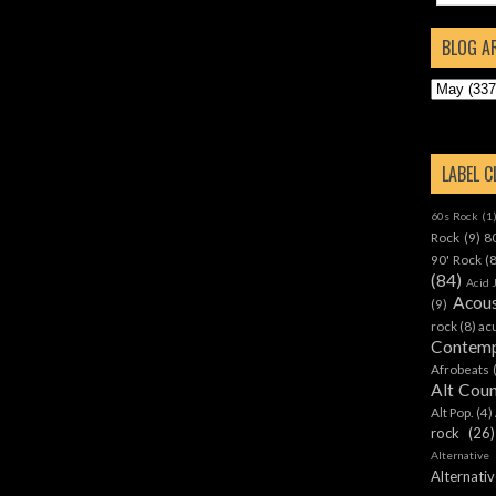
BLOG A
LABEL 
60s Rock
(1
Rock
(9)
8
90' Rock
(
(84)
Acid 
Acous
(9)
rock
(8)
ac
Contemp
Afrobeats
Alt Cou
Alt Pop.
(4)
rock
(26)
Alternative
Alternat