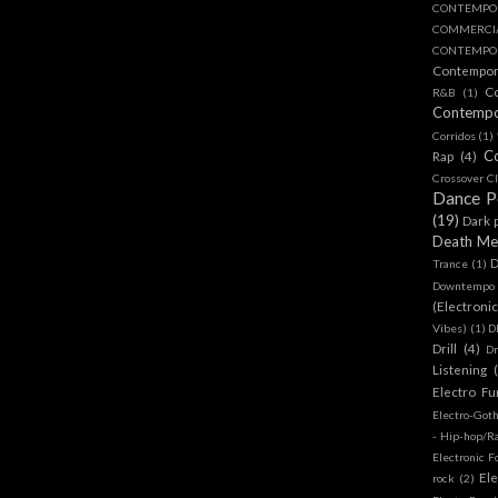
CONTEMPO
COMMERC
CONTEMPOR
Contempo
C
R&B
(1)
Contemp
Corridos
(1)
C
Rap
(4)
Crossover Cl
Dance 
(19)
Dark 
Death Me
D
Trance
(1)
Downtempo
(Electroni
Vibes)
(1)
D
Drill
(4)
D
Listening
Electro Fu
Electro-Got
- Hip-hop/R
Electronic F
Ele
rock
(2)