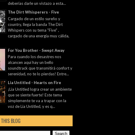
deberías darle un vistazo a esta...
The Dirt Whisperers - Five
Cargado de un estilo sureño y
country, llega la banda The Dirt
Whispers con su tema "Five" ,
cargado de una energía muy cálida,
For You Brother - Swept Away
Para cuando los desastres nos
alcancen aquí hay un bello
soundtrack que transmitirá confort y
serenidad, no te lo pierdas! Entre...
Lia Untitled - Hearts on Fire
¡Lia Untitled logra crear un ambiente
que se siente fuerte! Este tema
simplemente te va a trapar con la
voz de Lia Untitled, y es q...
 THIS BLOG