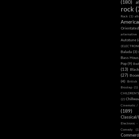
(180)
a
rock
(
Rock
(1)
al
America
Orientate
arternative
Autotune
(
(ELECTRON
Balada
(3)
Bass House
Pop
(9)
Bed
(13)
Blac
(27)
Boom
(4)
British
Brostep
(1)
CHILDREN'
Chillwa
(2)
Cinematic /
(189)
Classical/
Electronic -
Comedy
(1
Commerc