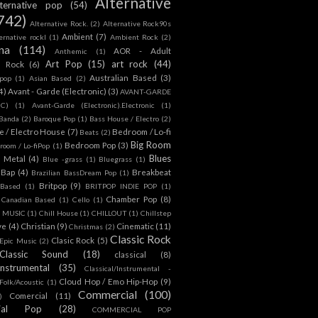
Alternative
lternative pop
(54)
742)
Alternative Rock.
(2)
Alternative Rock90s
Ambient
(7)
ternative rockl
(1)
Ambient Rock
(2)
na
(114)
AOR - Adult
Anthemic
(1)
Art Pop
(15)
art rock
(44)
d Rock
(6)
Australian Based
(3)
 pop
(1)
Asian Based
(2)
4)
Avant - Garde (Electronic)
(3)
AVANT-GARDE
IC)
(1)
Avant-Garde (Electronic).Electronic
(1)
Banda
(2)
Baroque Pop
(1)
Bass House / Electro
(2)
 / Electro House
(7)
Bedroom / Lo-fi
Beats
(2)
Big Room
Bedroom Pop
(3)
room / Lo-fiPop
(1)
Blues
k Metal
(4)
Blue -grass
(1)
Bluegrass
(1)
Bap
(4)
Breakbeat
Brazilian BassDream Pop
(1)
Britpop
(9)
 Based
(1)
BRITPOP INDIE POP
(1)
Chamber Pop
(8)
Canadian Based
(1)
Cello
(1)
S MUSIC
(1)
Chill House
(1)
CHILLOUT
(1)
Chillstep
ve
(4)
Christian
(9)
Cinematic
(11)
Christmas
(2)
Classic Rock
Clasic Rock
(5)
 Epic Music
(2)
Classic Sound
(18)
classical
(8)
Instrumental
(35)
Classical/Instrumental -
Cloud Hop / Emo Hip-Hop
(9)
 Folk/Acoustic
(1)
Commercial
(100)
Comercial
(11)
)
ial Pop
(28)
COMMERCIAL POP