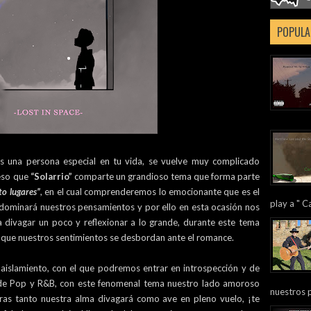
POPULA
s una persona especial en tu vida, se vuelve muy complicado
 eso que
“Solarrio”
comparte un grandioso tema que forma parte
cto lugares”
, en el cual comprenderemos lo emocionante que es el
play a " Ca
 dominará nuestros pensamientos y por ello en esta ocasión nos
a divagar un poco y reflexionar a lo grande, durante este tema
 que nuestros sentimientos se desbordan ante el romance.
aislamiento, con el que podremos entrar en introspección y de
de Pop y R&B, con este fenomenal tema nuestro lado amoroso
nuestros 
tras tanto nuestra alma divagará como ave en pleno vuelo, ¡te