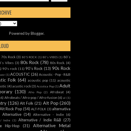
RCHIVE
Powered by
Blogger
.
CLOUD
70s Rock
(3)
80´s
)
80'S ROCK
(1)
80's VIBES
(1)
80s Rock
(78)
0´s Vibes
(3)
80s Rock.
(4)
90s Rock
90´s Rock
(13)
8)
90's rock
(11)
ACOUSTIC
(26)
Acoustic - Pop - R&B
Jazz
(1)
tic Folk
(64)
acoustic pop
(11)
acoustic
Adult
ustic
(4)
acustic rock
(3)
Acústica Pop
(1)
orary
(130)
Afrobeat
(4)
Afro Pop
(2)
(6)
Afrobeats / Afro-pop / Afro-fusion
(6)
al
(1)
ntry
(126)
Alt Pop
(260)
Alt Folk
(21)
Alt Rock Pop
(54)
alternativa
ALT-FOLK
(3)
Alternative
(14)
Alternative - Indie
(6)
Alternative / Indie R&B
(27)
 / Indie
(1)
Alternative Metal
ive Hip-Hop
(31)