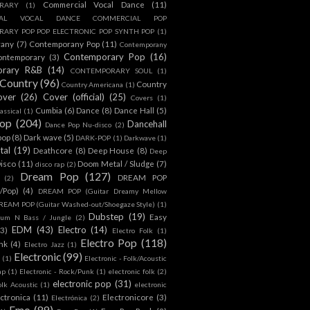
Commercial Vocal Dance
(11)
RARY
(1)
IAL VOCAL DANCE COMMERCIAL POP
ARY POP POP ELECTRONIC POP SYNTH POP
(1)
rany
(7)
Contemporany Pop
(11)
Contemporany
Contemporary Pop
(16)
ontemporary
(3)
orary R&B
(14)
CONTEMPORARY SOUL
(1)
Country
(96)
Country
Country Americana
(1)
over
(26)
Cover (official)
(25)
Covers
(1)
Cumbia
(6)
Dance
(8)
Dance Hall
(5)
assical
(1)
Pop
(204)
Dancehall
Dance Pop Nu-disco
(2)
pop
(8)
Dark wave
(5)
DARK-POP
(1)
Darkwave
(1)
tal
(19)
Deathcore
(8)
Deep House
(8)
Deep
isco
(11)
Doom Metal / Sludge
(7)
disco rap
(2)
Dream Pop
(127)
DREAM POP
(2)
c/Pop)
(4)
DREAM POP (Guitar Dreamy Mellow
REAM POP (Guitar Washed-out/Shoegaze Style)
(1)
Dubstep
(19)
Easy
rum N Bass / Jungle
(2)
EDM
(43)
Electro
(14)
(3)
Electro Folk
(1)
Electro Pop
(118)
nk
(4)
Electro Jazz
(1)
Electronic
(99)
h
(1)
Electronic - Folk/Acoustic
ap
(1)
Electronic - Rock/Punk
(1)
electronic folk
(2)
electronic pop
(31)
olk Acoustic
(1)
electronic
ctronica
(11)
Electronicore
(3)
Electrónica
(2)
Emo
(89)