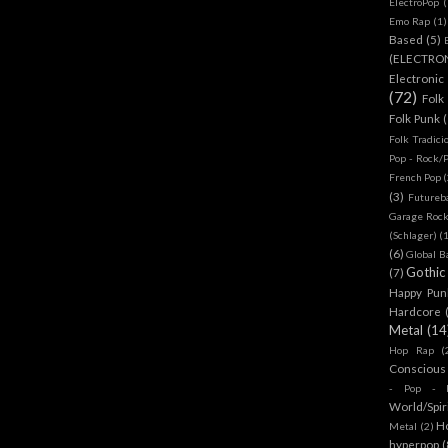
ElectroPop
(
Emo Rap
(1)
Based
(5)
(ELECTRO
Electronic
(72)
Folk
Folk Punk
Folk Tradici
Pop - Rock/
French Pop
(
(3)
Futureb
Garage Rock
(Schlager)
(
(6)
Global B
Gothic
(7)
Happy Pun
Hardcore
Metal
(14
Hop Rap
(
Conscious
- Pop - R
World/Spir
H
Metal
(2)
hyperpop
(