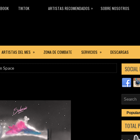
»
EBOOK
TIKTOK
ARTISTAS RECOMENDADOS
SOBRE NOSOTROS
»
»
ARTISTAS DEL MES
ZONA DE COMBATE
SERVICIOS
DESCARGAS
SOCIAL 
 in Space
Popula
TOTAL 