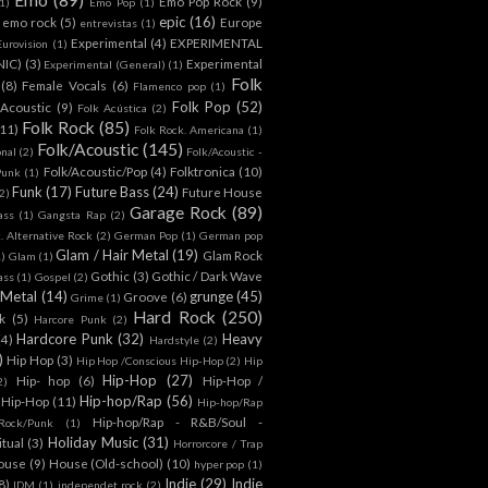
Emo Pop Rock
(9)
1)
Emo Pop
(1)
epic
(16)
emo rock
(5)
Europe
entrevistas
(1)
Experimental
(4)
EXPERIMENTAL
Eurovision
(1)
NIC)
(3)
Experimental
Experimental (General)
(1)
Folk
(8)
Female Vocals
(6)
Flamenco pop
(1)
Folk Pop
(52)
 Acoustic
(9)
Folk Acústica
(2)
Folk Rock
(85)
(11)
Folk Rock. Americana
(1)
Folk/Acoustic
(145)
onal
(2)
Folk/Acoustic -
Folk/Acoustic/Pop
(4)
Folktronica
(10)
Punk
(1)
Funk
(17)
Future Bass
(24)
Future House
2)
Garage Rock
(89)
ass
(1)
Gangsta Rap
(2)
. Alternative Rock
(2)
German Pop
(1)
German pop
Glam / Hair Metal
(19)
Glam Rock
1)
Glam
(1)
Gothic
(3)
Gothic / Dark Wave
ass
(1)
Gospel
(2)
 Metal
(14)
grunge
(45)
Groove
(6)
Grime
(1)
Hard Rock
(250)
k
(5)
Harcore Punk
(2)
Hardcore Punk
(32)
Heavy
(4)
Hardstyle
(2)
)
Hip Hop
(3)
Hip Hop /Conscious Hip-Hop
(2)
Hip
Hip-Hop
(27)
Hip- hop
(6)
Hip-Hop /
2)
Hip-hop/Rap
(56)
 Hip-Hop
(11)
Hip-hop/Rap
Hip-hop/Rap - R&B/Soul -
ock/Punk
(1)
Holiday Music
(31)
itual
(3)
Horrorcore / Trap
ouse
(9)
House (Old-school)
(10)
hyper pop
(1)
Indie
(29)
Indie
8)
IDM
(1)
independet rock
(2)