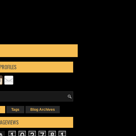
PROFILES
r
Tags
Blog Archives
PAGEVIEWS
1
0
2
7
8
1