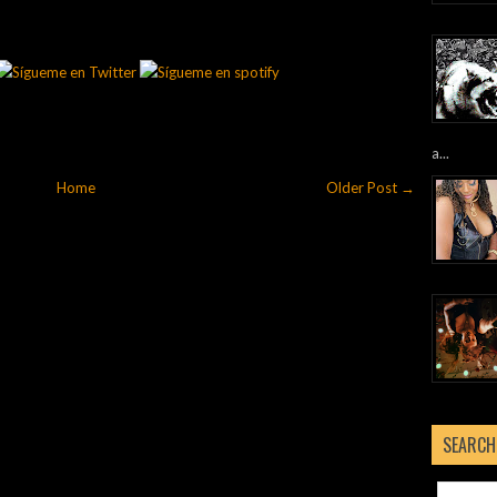
a...
Home
Older Post →
SEARCH