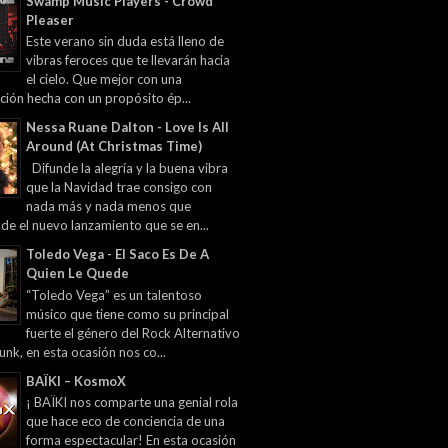
Swamp Music Players - Crowd
Pleaser
Este verano sin duda está lleno de
vibras feroces que te llevarán hacia
el cielo. Que mejor con una
ción hecha con un propósito ép...
Nessa Ruane Dalton - Love Is All
Around (At Christmas Time)
Difunde la alegría y la buena vibra
que la Navidad trae consigo con
nada más y nada menos que
 de el nuevo lanzamiento que se en...
Toledo Vega - El Saco Es De A
Quien Le Quede
“Toledo Vega” es un talentoso
músico que tiene como su principal
fuerte el género del Rock Alternativo
unk, en esta ocasión nos co...
BAÏKI – KosmoX
¡ BAÏKI nos comparte una genial rola
que hace eco de conciencia de una
forma espectacular! En esta ocasión