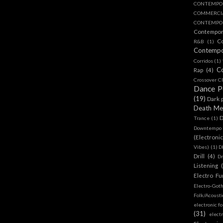
CONTEMPO
COMMERC
CONTEMPOR
Contempo
C
R&B
(1)
Contemp
Corridos
(1)
C
Rap
(4)
Crossover Cl
Dance 
(19)
Dark 
Death Me
D
Trance
(1)
Downtempo
(Electroni
Vibes)
(1)
D
Drill
(4)
D
Listening
Electro Fu
Electro-Got
Folk/Acoust
electronic fo
(31)
elect