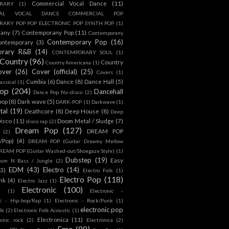
Commercial Vocal Dance
(11)
RARY
(1)
IAL VOCAL DANCE COMMERCIAL POP
ARY POP POP ELECTRONIC POP SYNTH POP
(1)
rany
(7)
Contemporany Pop
(11)
Contemporany
Contemporary Pop
(16)
ontemporary
(3)
orary R&B
(14)
CONTEMPORARY SOUL
(1)
Country
(96)
Country
Country Americana
(1)
over
(26)
Cover (official)
(25)
Covers
(1)
Cumbia
(6)
Dance
(8)
Dance Hall
(5)
assical
(1)
Pop
(204)
Dancehall
Dance Pop Nu-disco
(2)
pop
(8)
Dark wave
(5)
DARK-POP
(1)
Darkwave
(1)
tal
(19)
Deathcore
(8)
Deep House
(8)
Deep
isco
(11)
Doom Metal / Sludge
(7)
disco rap
(2)
Dream Pop
(127)
DREAM POP
(2)
c/Pop)
(4)
DREAM POP (Guitar Dreamy Mellow
REAM POP (Guitar Washed-out/Shoegaze Style)
(1)
Dubstep
(19)
Easy
rum N Bass / Jungle
(2)
EDM
(43)
Electro
(14)
(3)
Electro Folk
(1)
Electro Pop
(118)
nk
(4)
Electro Jazz
(1)
Electronic
(100)
h
(1)
Electronic -
ic - Hip-hop/Rap
(1)
Electronic - Rock/Punk
(1)
electronic pop
lk
(2)
Electronic Folk Acoustic
(1)
Electronica
(11)
ronic rock
(2)
Electrónica
(2)
Emo
(89)