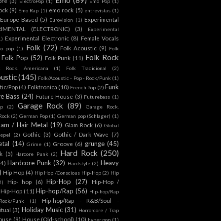
ore
(3)
ElectroPop
(1)
Emo Pop
(1)
ock
(9)
emo rock
(5)
Emo Rap
(1)
entrevistas
(1)
Europe Based
(5)
Experimental
Eurovision
(1)
RIMENTAL (ELECTRONIC)
(3)
Experimental
Experimental Electronic
(8)
Female Vocals
1)
Folk
(72)
Folk Acoustic
(9)
co pop
(1)
Folk
Folk Rock
Folk Pop
(52)
Folk Punk
(11)
k Rock. Americana
(1)
Folk Tradicional
(2)
ustic
(145)
Folk/Acoustic - Pop - Rock/Punk
(1)
Funk
tic/Pop
(4)
Folktronica
(10)
French Pop
(2)
re Bass
(24)
Future House
(3)
Futurebass
(1)
Garage Rock
(89)
p
(2)
Garage Rock.
 Rock
(2)
German Pop
(1)
German pop (Schlager)
(1)
lam / Hair Metal
(19)
Glam Rock
(6)
Global
Gothic
(3)
Gothic / Dark Wave
(7)
spel
(2)
tal
(14)
grunge
(45)
Groove
(6)
Grime
(1)
Hard Rock
(250)
k
(5)
Harcore Punk
(2)
Hardcore Punk
(32)
Heavy
(4)
Hardstyle
(2)
)
Hip Hop
(4)
Hip Hop /Conscious Hip-Hop
(2)
Hip
Hip-Hop
(27)
Hip- hop
(6)
Hip-Hop /
2)
Hip-hop/Rap
(56)
 Hip-Hop
(11)
Hip-hop/Rap
Hip-hop/Rap - R&B/Soul -
ock/Punk
(1)
Holiday Music
(31)
itual
(3)
Horrorcore / Trap
ouse
(9)
House (Old-school)
(10)
hyper pop
(1)