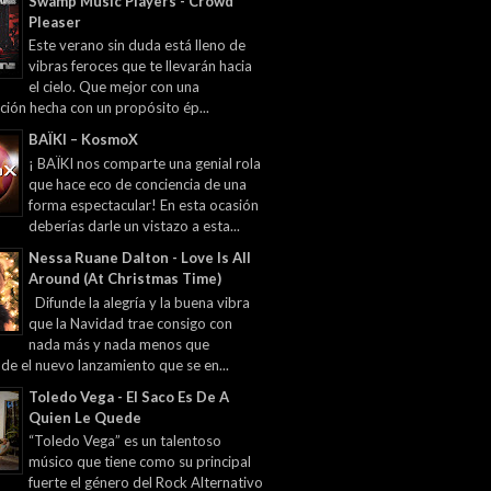
Swamp Music Players - Crowd
Pleaser
Este verano sin duda está lleno de
vibras feroces que te llevarán hacia
el cielo. Que mejor con una
ción hecha con un propósito ép...
BAÏKI – KosmoX
¡ BAÏKI nos comparte una genial rola
que hace eco de conciencia de una
forma espectacular! En esta ocasión
deberías darle un vistazo a esta...
Nessa Ruane Dalton - Love Is All
Around (At Christmas Time)
Difunde la alegría y la buena vibra
que la Navidad trae consigo con
nada más y nada menos que
 de el nuevo lanzamiento que se en...
Toledo Vega - El Saco Es De A
Quien Le Quede
“Toledo Vega” es un talentoso
músico que tiene como su principal
fuerte el género del Rock Alternativo