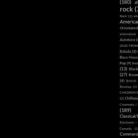
(180)
a
rock
(
Rock
(1)
al
America
Orientate
arternative
Autotune
(
(ELECTRON
Balada
(3)
Bass House
Pop
(9)
Bed
(13)
Blac
(27)
Boom
(4)
British
Brostep
(1)
CHILDREN'
Chillwa
(2)
Cinematic /
(189)
Classical/
Electronic -
Comedy
(1
Commerc