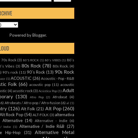
RCHIVE
Powered by
Blogger
.
CLOUD
70s Rock
(3)
80´s
)
80'S ROCK
(1)
80's VIBES
(1)
80s Rock
(78)
0´s Vibes
(3)
80s Rock.
(4)
90s Rock
90´s Rock
(13)
8)
90's rock
(11)
ACOUSTIC
(26)
Acoustic - Pop - R&B
Jazz
(1)
tic Folk
(66)
acoustic pop
(11)
acoustic
Adult
ustic
(4)
acustic rock
(3)
Acústica Pop
(1)
orary
(130)
Afrobeat
(4)
Afro Pop
(2)
(6)
Afrobeats / Afro-pop / Afro-fusion
(6)
al
(1)
ntry
(126)
Alt Pop
(260)
Alt Folk
(21)
Alt Rock Pop
(54)
alternativa
ALT-FOLK
(3)
Alternative
(14)
Alternative - Indie
(6)
Alternative / Indie R&B
(27)
 / Indie
(1)
Alternative Metal
ive Hip-Hop
(31)