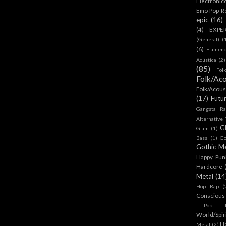
Electronic
Emo Pop R
epic
(16)
(4)
EXPE
(General)
(
(6)
Flamen
Acústica
(2)
(85)
Fol
Folk/Aco
Folk/Acous
(17)
Futu
Gangsta Ra
Alternative
G
Glam
(1)
Bass
(1)
Go
Gothic Me
Happy Pun
Hardcore
Metal
(14
Hop Rap
(
Conscious
- Pop - R
World/Spir
H
Metal
(2)