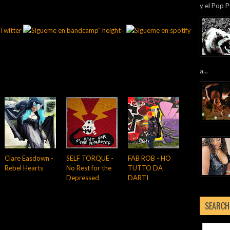
y el Pop P
a...
Clare Easdown -
SELF TORQUE -
FAB ROB - HO
Rebel Hearts
No Rest for the
TUTTO DA
Depressed
DARTI
SEARCH