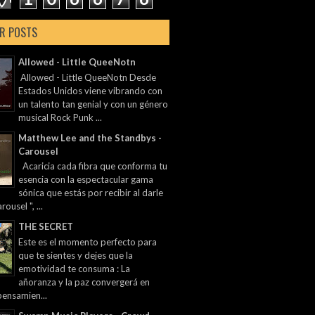
R POSTS
Allowed - Little QueeNotn
Allowed - Little QueeNotn Desde
Estados Unidos viene vibrando con
un talento tan genial y con un género
musical Rock Punk ...
Matthew Lee and the Standbys -
Carousel
Acaricia cada fibra que conforma tu
esencia con la espectacular gama
sónica que estás por recibir al darle
rousel ", ...
THE SECRET
Este es el momento perfecto para
que te sientes y dejes que la
emotividad te consuma : La
añoranza y la paz convergerá en
pensamien...