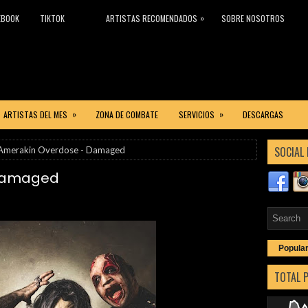
»
EBOOK
TIKTOK
ARTISTAS RECOMENDADOS
SOBRE NOSOTROS
»
»
ARTISTAS DEL MES
ZONA DE COMBATE
SERVICIOS
DESCARGAS
SOCIAL 
Amerakin Overdose - Damaged
 Damaged
Popula
TOTAL 