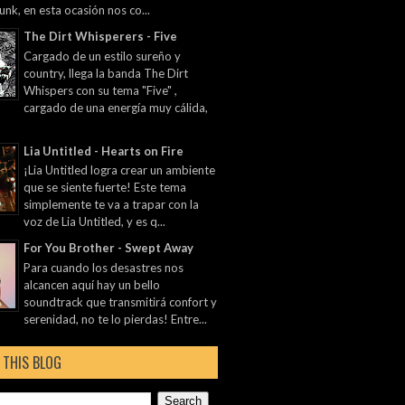
unk, en esta ocasión nos co...
The Dirt Whisperers - Five
Cargado de un estilo sureño y
country, llega la banda The Dirt
Whispers con su tema "Five" ,
cargado de una energía muy cálida,
Lia Untitled - Hearts on Fire
¡Lia Untitled logra crear un ambiente
que se siente fuerte! Este tema
simplemente te va a trapar con la
voz de Lia Untitled, y es q...
For You Brother - Swept Away
Para cuando los desastres nos
alcancen aquí hay un bello
soundtrack que transmitirá confort y
serenidad, no te lo pierdas! Entre...
 THIS BLOG