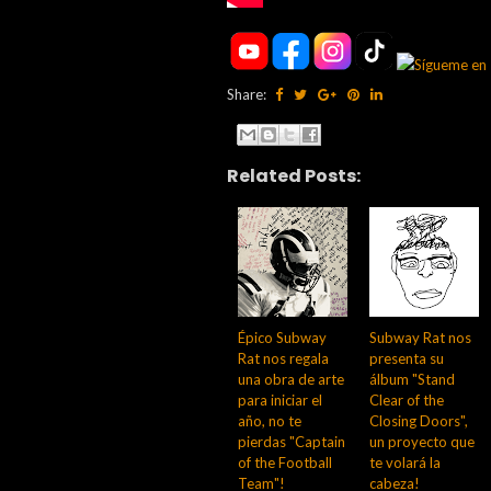
Share:
Related Posts:
Épico Subway
Subway Rat nos
Rat nos regala
presenta su
una obra de arte
álbum "Stand
para iniciar el
Clear of the
año, no te
Closing Doors",
pierdas "Captain
un proyecto que
of the Football
te volará la
Team"!
cabeza!