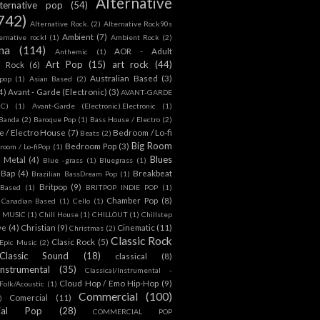
Alternative
lternative pop
(54)
742)
Alternative Rock.
(2)
Alternative Rock90s
Ambient
(7)
ternative rockl
(1)
Ambient Rock
(2)
na
(114)
AOR - Adult
Anthemic
(1)
Art Pop
(15)
art rock
(44)
d Rock
(6)
Australian Based
(3)
 pop
(1)
Asian Based
(2)
4)
Avant - Garde (Electronic)
(3)
AVANT-GARDE
IC)
(1)
Avant-Garde (Electronic).Electronic
(1)
Banda
(2)
Baroque Pop
(1)
Bass House / Electro
(2)
 / Electro House
(7)
Bedroom / Lo-fi
Beats
(2)
Big Room
Bedroom Pop
(3)
room / Lo-fiPop
(1)
Blues
k Metal
(4)
Blue -grass
(1)
Bluegrass
(1)
Bap
(4)
Breakbeat
Brazilian BassDream Pop
(1)
Britpop
(9)
 Based
(1)
BRITPOP INDIE POP
(1)
Chamber Pop
(8)
Canadian Based
(1)
Cello
(1)
S MUSIC
(1)
Chill House
(1)
CHILLOUT
(1)
Chillstep
ve
(4)
Christian
(9)
Cinematic
(11)
Christmas
(2)
Classic Rock
Clasic Rock
(5)
 Epic Music
(2)
Classic Sound
(18)
classical
(8)
Instrumental
(35)
Classical/Instrumental -
Cloud Hop / Emo Hip-Hop
(9)
 Folk/Acoustic
(1)
Commercial
(100)
Comercial
(11)
)
ial Pop
(28)
COMMERCIAL POP