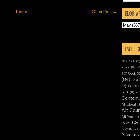
Home
Older Post →
BLOG A
LABEL 
60s Rock
(1
Rock
(9)
8
90' Rock
(
(84)
Acid 
Acous
(9)
rock
(8)
ac
Contemp
Afrobeats
Alt Cou
Alt Pop.
(4)
rock
(26)
Alternative
Alternat