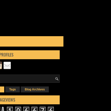
PROFILES
r
Tags
Blog Archives
PAGEVIEWS
1
0
6
6
7
6