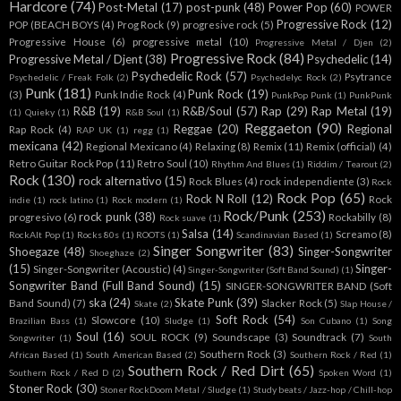
Hardcore
(74)
Post-Metal
(17)
post-punk
(48)
Power Pop
(60)
POWER
Progressive Rock
(12)
POP (BEACH BOYS
(4)
Prog Rock
(9)
progresive rock
(5)
Progressive House
(6)
progressive metal
(10)
Progressive Metal / Djen
(2)
Progressive Rock
(84)
Progressive Metal / Djent
(38)
Psychedelic
(14)
Psychedelic Rock
(57)
Psytrance
Psychedelic / Freak Folk
(2)
Psychedelyc Rock
(2)
Punk
(181)
Punk Rock
(19)
(3)
Punk Indie Rock
(4)
PunkPop Punk
(1)
PunkPunk
R&B
(19)
R&B/Soul
(57)
Rap
(29)
Rap Metal
(19)
(1)
Quieky
(1)
R&B Soul
(1)
Reggaeton
(90)
Reggae
(20)
Regional
Rap Rock
(4)
RAP UK
(1)
regg
(1)
mexicana
(42)
Regional Mexicano
(4)
Relaxing
(8)
Remix
(11)
Remix (official)
(4)
Retro Guitar Rock Pop
(11)
Retro Soul
(10)
Rhythm And Blues
(1)
Riddim / Tearout
(2)
Rock
(130)
rock alternativo
(15)
Rock Blues
(4)
rock independiente
(3)
Rock
Rock Pop
(65)
Rock N Roll
(12)
Rock
indie
(1)
rock latino
(1)
Rock modern
(1)
Rock/Punk
(253)
rock punk
(38)
progresivo
(6)
Rockabilly
(8)
Rock suave
(1)
Salsa
(14)
Screamo
(8)
RockAlt Pop
(1)
Rocks 80s
(1)
ROOTS
(1)
Scandinavian Based
(1)
Singer Songwriter
(83)
Shoegaze
(48)
Singer-Songwriter
Shoeghaze
(2)
(15)
Singer-
Singer-Songwriter (Acoustic)
(4)
Singer-Songwriter (Soft Band Sound)
(1)
Songwriter Band (Full Band Sound)
(15)
SINGER-SONGWRITER BAND (Soft
ska
(24)
Skate Punk
(39)
Band Sound)
(7)
Slacker Rock
(5)
Skate
(2)
Slap House /
Soft Rock
(54)
Slowcore
(10)
Brazilian Bass
(1)
Sludge
(1)
Son Cubano
(1)
Song
Soul
(16)
SOUL ROCK
(9)
Soundscape
(3)
Soundtrack
(7)
Songwriter
(1)
South
Southern Rock
(3)
African Based
(1)
South American Based
(2)
Southern Rock / Red
(1)
Southern Rock / Red Dirt
(65)
Southern Rock / Red D
(2)
Spoken Word
(1)
Stoner Rock
(30)
Stoner RockDoom Metal / Sludge
(1)
Study beats / Jazz-hop / Chill-hop