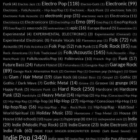
Electro Pop
(118)
Electronic
(99)
Funk
(4)
Electro Jazz
(1)
Electro-Goth
(1)
Electronic - Folk/Acoustic - Hip-hop/Rap
(1)
Electronic - Rock/Punk
(1)
electronic folk
(2)
electronic pop
(31)
Electronica
(11)
Electronic Folk Acoustic
(1)
electronic rock
(2)
Emo
(89)
Electronicore
(3)
Emo Pop Rock
Electrónica
(2)
ElectroPop
(1)
Emo Pop
(1)
epic
(16)
(9)
emo rock
(5)
Europe Based
(5)
Emo Rap
(1)
entrevistas
(1)
Eurovision
(1)
Experimental
(4)
EXPERIMENTAL (ELECTRONIC)
(3)
Experimental (General)
(1)
Folk
(72)
Experimental Electronic
(8)
Female Vocals
(6)
Folk
Flamenco pop
(1)
Folk Rock
(85)
Folk Pop
(52)
Acoustic
(9)
Folk Punk
(11)
Folk Acústica
(2)
Folk
Folk/Acoustic
(145)
Rock. Americana
(1)
Folk Tradicional
(2)
Folk/Acoustic - Pop -
Funk
(17)
Folk/Acoustic/Pop
(4)
Folktronica
(10)
Rock/Punk
(1)
French Pop
(2)
Garage Rock
Future Bass
(24)
Future House
(3)
Futurebass
(1)
Gangsta Rap
(2)
(89)
Garage Rock. Alternative Rock
(2)
German Pop
(1)
German pop (Schlager)
(1)
Glam
Glam / Hair Metal
(19)
Glam Rock
(6)
Gothic
(3)
(1)
Global Bass
(1)
Gospel
(2)
Gothic Metal
(14)
grunge
(45)
Gothic / Dark Wave
(7)
Groove
(6)
Grime
(1)
Hard Rock
(250)
Hardcore
Happy Punk
(5)
Hardcore
(4)
Harcore Punk
(2)
Punk
(32)
Heavy Metal
(14)
Hip Hop
(3)
Hardstyle
(2)
Hip Hop /Conscious Hip-Hop
Hip-Hop
(27)
Hip- hop
(6)
Hip-Hop / Conscious Hip-Hop
(11)
(2)
Hip Hop Rap
(2)
Hip-hop/Rap
(56)
Hip-hop/Rap - R&B/Soul -
Hip-hop/Rap - Pop - Rock/Punk
(1)
Holiday Music
(31)
World/Spiritual
(3)
House
(9)
Horrorcore / Trap Metal
(2)
Indie
House (Old-school)
(10)
hyperpop
(8)
hyper pop
(1)
IDM
(1)
independet rock
(2)
(29)
Indie (Melodic Pop Rock)
(23)
Indie Dance
(23)
Indie Electronic
(15)
Indie Folk
(60)
INDIE FOLK SINGER-SONGWRITER BAND (Soft Band Sound)
(1)
Indie Pop
(340)
indie pop.
(4)
Indie Pop. Alternative
Indie Pop. Alt Pop
(1)