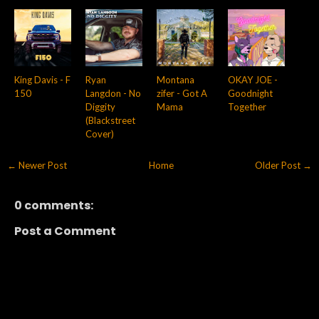
King Davis - F
Ryan
Montana
OKAY JOE -
150
Langdon - No
zifer - Got A
Goodnight
Diggity
Mama
Together
(Blackstreet
Cover)
← Newer Post
Home
Older Post →
0 comments:
Post a Comment