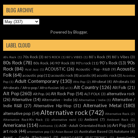
BLOG ARCHIVE
Powered by
Blogger
.
LABEL CLOUD
70s Rock
(3)
80´s Rock
(9)
80´s Vibes
(3)
60s Rock
(1)
80'S ROCK
(1)
80's VIBES
(1)
80s Rock
(78)
90s
90´s Rock
(13)
80s Rock.
(4)
90' Rock
(8)
90's rock
(11)
Rock
(84)
Acoustic
ACOUSTIC
(26)
Acoustic - Pop - R&B
(9)
Acid Jazz
(1)
Folk
(64)
acoustic pop
(11)
acoustic rock
(8)
acustic
(4)
acustic rock
(3)
Acústica
Adult Contemporary
(130)
Afrobeat
(4)
Afrobeats
(6)
Pop
(1)
Afro Pop
(2)
Alt Country
(126)
Alt Folk
(21)
Afrobeats / Afro-pop / Afro-fusion
(6)
al
(1)
Alt Pop
(260)
Alt Rock Pop
(54)
alternativa rock
Alt Pop.
(4)
ALT-FOLK
(3)
(26)
Alternative
(14)
Alternative /
Alternative - Indie
(6)
Alternative / Indie
(1)
Alternative Metal
(180)
Indie R&B
(27)
Alternative Hip-Hop
(31)
Alternative rock
(742)
alternative pop
(54)
Alternative Rock.
(2)
Ambient
(7)
Alternative Rock90s Rock
(1)
alternative rockl
(1)
Ambient Rock
(2)
Americana
(114)
Art Pop
(15)
AOR - Adult Orientated Rock
(6)
Anthemic
(1)
art rock
(44)
Australian Based
(3)
Autotune
(4)
arternative pop
(1)
Asian Based
(2)
Avant - Garde (Electronic)
(3)
AVANT-GARDE (ELECTRONIC)
(1)
Avant-Garde