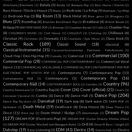
Balada
(3)
(Electronic).Electronic
(1)
Banda
(2)
Baroque Pop
(1)
Bass House / Electro
(2)
Bass House / Electro House
(7)
Bedroom / Lo-fi Pop
(9)
Beats
(2)
Bedroom / Lo-fiPop
Big Room
(13)
Bedroom Pop
(3)
Black Metal
(4)
(1)
Blue -grass
(1)
Bluegrass
(1)
Blues
(27)
BoomBap
(4)
Breakbeat
(4)
Brazilian BassDream Pop
(1)
British Based
(1)
Britpop
(9)
Chamber Pop
BRITPOP INDIE POP
(1)
Brostep
(1)
Canadian Based
(1)
Cello
(1)
(8)
Chillwave
(4)
CHILDREN'S MUSIC
(1)
Chill House
(1)
CHILLOUT
(1)
Chillstep
(2)
Christian
(9)
Cinematic
(11)
Clasic Rock
(5)
Christmas
(2)
Cinematic / Epic Music
(2)
Classic Rock
(189)
Classic Sound
(18)
classical
(8)
Classical/Instrumental
(35)
Classical/Instrumental - Electronic - Folk/Acoustic
(1)
Commercial
(100)
Cloud Hop / Emo Hip-Hop
(9)
Comercial
(11)
Comedy
(1)
Commercial Pop
(28)
Commercial Vocal
COMMERCIAL POP CONTEMPORARY
(1)
Dance
(11)
COMMERCIAL VOCAL DANCE COMMERCIAL POP CONTEMPORARY POP POP
Contemporany
(7)
Contemporany Pop
(11)
ELECTRONIC POP SYNTH POP
(1)
Contemporary Pop
(16)
Contemporary
(3)
Contemporany R&B
(1)
Country
(96)
Contemporary R&B
(14)
CONTEMPORARY SOUL
(1)
Corridos
(1)
Cover
(26)
Cover (official)
(25)
Country Rap
(4)
Country Americana
(1)
Covers
(1)
Dance Pop
(204)
Cumbia
(6)
Dance
(8)
Dance Hall
(5)
Crossover Classical
(1)
Dancehall
(19)
Dark pop
(8)
Dark wave
(5)
Dance Pop Nu-disco
(2)
DARK-POP
(1)
Death Metal
(19)
Deathcore
(8)
Deep House
(8)
Darkwave
(1)
Deep Trance
(1)
Dream Pop
Disco
(11)
Doom Metal / Sludge
(7)
disco rap
(2)
Downtempo
(2)
(127)
DREAM POP (Electronic/Pop)
(4)
DREAM POP (Guitar Dreamy Mellow Vibes)
Drill
(4)
(1)
DREAM POP (Guitar Washed-out/Shoegaze Style)
(1)
Drum N Bass / Jungle
(2)
Dubstep
(19)
EDM
(43)
Electro
(14)
Easy Listening
(3)
Electro
Electro Folk
(1)