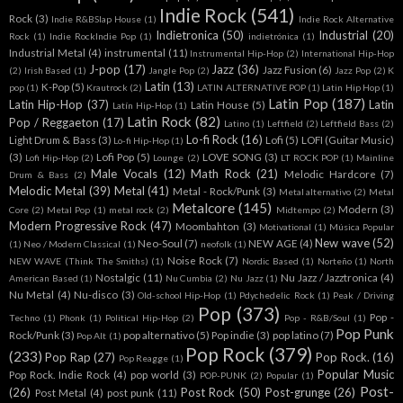
Indie Rock
(541)
Rock
(3)
Indie R&BSlap House
(1)
Indie Rock Alternative
Indietronica
(50)
Industrial
(20)
Rock
(1)
Indie RockIndie Pop
(1)
indietrónica
(1)
Industrial Metal
(4)
instrumental
(11)
Instrumental Hip-Hop
(2)
International Hip-Hop
J-pop
(17)
Jazz
(36)
Jazz Fusion
(6)
(2)
Irish Based
(1)
Jangle Pop
(2)
Jazz Pop
(2)
K
Latin
(13)
K-Pop
(5)
pop
(1)
Krautrock
(2)
LATIN ALTERNATIVE POP
(1)
Latin Hip Hop
(1)
Latin Pop
(187)
Latin Hip-Hop
(37)
Latin
Latin House
(5)
Latín Hip-Hop
(1)
Latin Rock
(82)
Pop / Reggaeton
(17)
Latino
(1)
Leftfield
(2)
Leftfield Bass
(2)
Lo-fi Rock
(16)
Light Drum & Bass
(3)
Lofi
(5)
LOFI (Guitar Music)
Lo-fi Hip-Hop
(1)
(3)
Lofi Pop
(5)
LOVE SONG
(3)
Lofi Hip-Hop
(2)
Lounge
(2)
LT ROCK POP
(1)
Mainline
Male Vocals
(12)
Math Rock
(21)
Melodic Hardcore
(7)
Drum & Bass
(2)
Melodic Metal
(39)
Metal
(41)
Metal - Rock/Punk
(3)
Metal alternativo
(2)
Metal
Metalcore
(145)
Modern
(3)
Core
(2)
Metal Pop
(1)
metal rock
(2)
Midtempo
(2)
Modern Progressive Rock
(47)
Moombahton
(3)
Motivational
(1)
Música Popular
New wave
(52)
Neo-Soul
(7)
NEW AGE
(4)
(1)
Neo / Modern Classical
(1)
neofolk
(1)
Noise Rock
(7)
NEW WAVE (Think The Smiths)
(1)
Nordic Based
(1)
Norteño
(1)
North
Nostalgic
(11)
Nu Jazz / Jazztronica
(4)
American Based
(1)
Nu Cumbia
(2)
Nu Jazz
(1)
Nu Metal
(4)
Nu-disco
(3)
Old-school Hip-Hop
(1)
Pdychedelic Rock
(1)
Peak / Driving
Pop
(373)
Pop -
Techno
(1)
Phonk
(1)
Political Hip-Hop
(2)
Pop - R&B/Soul
(1)
Pop Punk
Rock/Punk
(3)
pop alternativo
(5)
Pop indie
(3)
pop latino
(7)
Pop Alt
(1)
Pop Rock
(379)
(233)
Pop Rap
(27)
Pop Rock.
(16)
Pop Reagge
(1)
Popular Music
Pop Rock. Indie Rock
(4)
pop world
(3)
POP-PUNK
(2)
Popular
(1)
Post-
(26)
Post Rock
(50)
Post-grunge
(26)
Post Metal
(4)
post punk
(11)