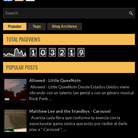
Popular
Tags
Blog Archives
TOTAL PAGEVIEWS
1
0
3
2
1
9
POPULAR POSTS
Allowed - Little QueeNotn
Allowed - Little QueeNotn Desde Estados Unidos viene
vibrando con un talento tan genial y con un género musical
Rock Punk ...
Matthew Lee and the Standbys - Carousel
Acaricia cada fibra que conforma tu esencia con la
espectacular gama sónica que estás por recibir al darle
play a " Carousel ", ...