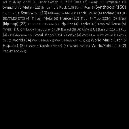
Surf Rock
(7)
(2)
Studying Vibes
(1)
Super Catchy
(1)
Swing
(1)
Symphonic
(1)
Synthpop
(158)
Symphonic Metal
(12)
Synth Indie Rock
(10)
Synth Pop
(8)
Synthwave
(13)
Tech House
(4)
Techno
(3)
THE
Synthpop.
(1)
tAlternative Metal
(1)
Trance
(17)
Trap
BEATLES ETC)
(4)
Thrash Metal
(6)
Trap
(9)
Trap (EDM)
(5)
(hip-hop)
(22)
Trip-Hop
(4)
Tropical
(6)
Tropical House
(5)
Tribal / Afro House
(2)
UK / Happy Hardcore
(3)
UK Based
(8)
US Based
(11)
US Rap
TWEE
(1)
UK RAP
(1)
(3)
Vocal Dance/EDM
(7)
Wave
(3)
v
(1)
Vaporwave
(2)
Witch House
(2)
Wolrd
(1)
Work
world
(34)
World Music (Latin &
Out
(2)
World Music
(1)
World Music (African)
(2)
Hispanic)
(22)
World/Spiritual
(22)
World Music (other)
(4)
World pop
(1)
YACHT ROCK
(1)