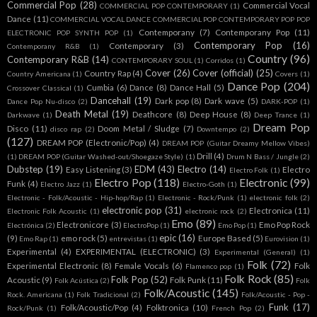
Commercial Pop
(28)
Commercial Vocal
COMMERCIAL POP CONTEMPORARY
(1)
Dance
(11)
COMMERCIAL VOCAL DANCE COMMERCIAL POP CONTEMPORARY POP POP
Contemporany
(7)
Contemporany Pop
(11)
ELECTRONIC POP SYNTH POP
(1)
Contemporary Pop
(16)
Contemporary
(3)
Contemporany R&B
(1)
Country
(96)
Contemporary R&B
(14)
CONTEMPORARY SOUL
(1)
Corridos
(1)
Cover
(26)
Cover (official)
(25)
Country Rap
(4)
Country Americana
(1)
Covers
(1)
Dance Pop
(204)
Cumbia
(6)
Dance
(8)
Dance Hall
(5)
Crossover Classical
(1)
Dancehall
(19)
Dark pop
(8)
Dark wave
(5)
Dance Pop Nu-disco
(2)
DARK-POP
(1)
Death Metal
(19)
Deathcore
(8)
Deep House
(8)
Darkwave
(1)
Deep Trance
(1)
Dream Pop
Disco
(11)
Doom Metal / Sludge
(7)
disco rap
(2)
Downtempo
(2)
(127)
DREAM POP (Electronic/Pop)
(4)
DREAM POP (Guitar Dreamy Mellow Vibes)
Drill
(4)
(1)
DREAM POP (Guitar Washed-out/Shoegaze Style)
(1)
Drum N Bass / Jungle
(2)
Dubstep
(19)
EDM
(43)
Electro
(14)
Easy Listening
(3)
Electro
Electro Folk
(1)
Electro Pop
(118)
Electronic
(99)
Funk
(4)
Electro Jazz
(1)
Electro-Goth
(1)
Electronic - Folk/Acoustic - Hip-hop/Rap
(1)
Electronic - Rock/Punk
(1)
electronic folk
(2)
electronic pop
(31)
Electronica
(11)
Electronic Folk Acoustic
(1)
electronic rock
(2)
Emo
(89)
Electronicore
(3)
Emo Pop Rock
Electrónica
(2)
ElectroPop
(1)
Emo Pop
(1)
epic
(16)
(9)
emo rock
(5)
Europe Based
(5)
Emo Rap
(1)
entrevistas
(1)
Eurovision
(1)
Experimental
(4)
EXPERIMENTAL (ELECTRONIC)
(3)
Experimental (General)
(1)
Folk
(72)
Experimental Electronic
(8)
Female Vocals
(6)
Folk
Flamenco pop
(1)
Folk Rock
(85)
Folk Pop
(52)
Acoustic
(9)
Folk Punk
(11)
Folk Acústica
(2)
Folk
Folk/Acoustic
(145)
Rock. Americana
(1)
Folk Tradicional
(2)
Folk/Acoustic - Pop -
Funk
(17)
Folk/Acoustic/Pop
(4)
Folktronica
(10)
Rock/Punk
(1)
French Pop
(2)