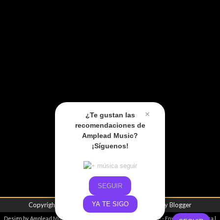
×
¿Te gustan las
recomendaciones de
Amplead Music?
¡Síguenos!
SEGUIR
YA TE SIGO
Copyright ©
2026
Amplead Music
| Powered by
Blogger
Design by
Amplead Music
- Promoviendo el talento emergente -
Envíanos tu música
|