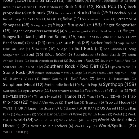
Rock
(130)
rock alternativo
(15)
Rock Blues
(4)
rock independiente
(3)
Rock
Rock Pop
(65)
Rock N Roll
(12)
Rock
indie
(1)
rock latino
(1)
Rock modern
(1)
Rock/Punk
(253)
rock punk
(38)
progresivo
(6)
Rockabilly
(8)
Rock suave
(1)
Salsa
(14)
Screamo
(8)
RockAlt Pop
(1)
Rocks 80s
(1)
ROOTS
(1)
Scandinavian Based
(1)
Singer Songwriter
(83)
Shoegaze
(48)
Singer-Songwriter
Shoeghaze
(2)
(15)
Singer-
Singer-Songwriter (Acoustic)
(4)
Singer-Songwriter (Soft Band Sound)
(1)
Songwriter Band (Full Band Sound)
(15)
SINGER-SONGWRITER BAND (Soft
ska
(24)
Skate Punk
(39)
Band Sound)
(7)
Slacker Rock
(5)
Skate
(2)
Slap House /
Soft Rock
(54)
Slowcore
(10)
Brazilian Bass
(1)
Sludge
(1)
Son Cubano
(1)
Song
Soul
(16)
SOUL ROCK
(9)
Soundscape
(3)
Soundtrack
(7)
Songwriter
(1)
South
Southern Rock
(3)
African Based
(1)
South American Based
(2)
Southern Rock / Red
(1)
Southern Rock / Red Dirt
(65)
Southern Rock / Red D
(2)
Spoken Word
(1)
Stoner Rock
(30)
Stoner RockDoom Metal / Sludge
(1)
Study beats / Jazz-hop / Chill-hop
Surf Rock
(7)
(2)
Studying Vibes
(1)
Super Catchy
(1)
Swing
(1)
Symphonic
(1)
Synthpop
(158)
Symphonic Metal
(12)
Synth Indie Rock
(10)
Synth Pop
(8)
Synthwave
(13)
Tech House
(4)
Techno
(3)
THE
Synthpop.
(1)
tAlternative Metal
(1)
Trance
(17)
Trap
BEATLES ETC)
(4)
Thrash Metal
(6)
Trap
(9)
Trap (EDM)
(5)
(hip-hop)
(22)
Trip-Hop
(4)
Tropical
(6)
Tropical House
(5)
Tribal / Afro House
(2)
UK / Happy Hardcore
(3)
UK Based
(8)
US Based
(11)
US Rap
TWEE
(1)
UK RAP
(1)
(3)
Vocal Dance/EDM
(7)
Wave
(3)
v
(1)
Vaporwave
(2)
Witch House
(2)
Wolrd
(1)
Work
world
(34)
World Music (Latin &
Out
(2)
World Music
(1)
World Music (African)
(2)
Hispanic)
(22)
World/Spiritual
(22)
World Music (other)
(4)
World pop
(1)
YACHT ROCK
(1)