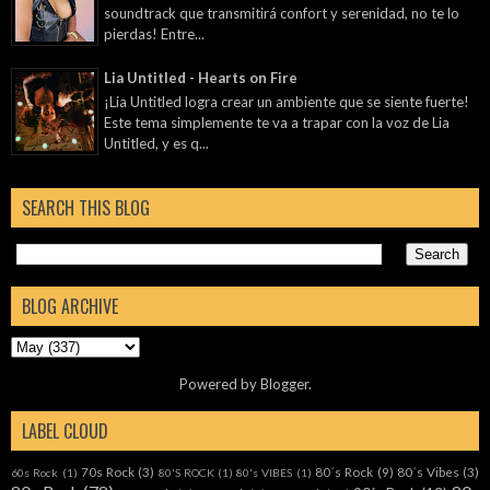
soundtrack que transmitirá confort y serenidad, no te lo
pierdas! Entre...
Lia Untitled - Hearts on Fire
¡Lia Untitled logra crear un ambiente que se siente fuerte!
Este tema simplemente te va a trapar con la voz de Lia
Untitled, y es q...
SEARCH THIS BLOG
BLOG ARCHIVE
Powered by
Blogger
.
LABEL CLOUD
70s Rock
(3)
80´s Rock
(9)
80´s Vibes
(3)
60s Rock
(1)
80'S ROCK
(1)
80's VIBES
(1)