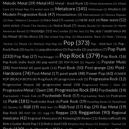
Melodic Metal
(39)
Metal
(41)
Metal - Rock/Punk
(3)
Metal alternativo
(2)
Metal
Metalcore
(145)
Modern
(3)
Core
(2)
Metal Pop
(1)
metal rock
(2)
Midtempo
(2)
Modern Progressive Rock
(47)
Moombahton
(3)
Motivational
(1)
Música Popular
New wave
(52)
Neo-Soul
(7)
NEW AGE
(4)
(1)
Neo / Modern Classical
(1)
neofolk
(1)
Noise Rock
(7)
NEW WAVE (Think The Smiths)
(1)
Nordic Based
(1)
Norteño
(1)
North
Nostalgic
(11)
Nu Jazz / Jazztronica
(4)
American Based
(1)
Nu Cumbia
(2)
Nu Jazz
(1)
Nu Metal
(4)
Nu-disco
(3)
Old-school Hip-Hop
(1)
Pdychedelic Rock
(1)
Peak / Driving
Pop
(373)
Pop -
Techno
(1)
Phonk
(1)
Political Hip-Hop
(2)
Pop - R&B/Soul
(1)
Pop Punk
Rock/Punk
(3)
pop alternativo
(5)
Pop indie
(3)
pop latino
(7)
Pop Alt
(1)
Pop Rock
(379)
(233)
Pop Rap
(27)
Pop Rock.
(16)
Pop Reagge
(1)
Popular Music
Pop Rock. Indie Rock
(4)
pop world
(3)
POP-PUNK
(2)
Popular
(1)
Post-
(26)
Post Rock
(50)
Post-grunge
(26)
Post Metal
(4)
post punk
(11)
Hardcore
(74)
Post-Metal
(17)
post-punk
(48)
Power Pop
(60)
POWER
Progressive Rock
(12)
POP (BEACH BOYS
(4)
Prog Rock
(9)
progresive rock
(5)
Progressive House
(6)
progressive metal
(10)
Progressive Metal / Djen
(2)
Progressive Rock
(84)
Progressive Metal / Djent
(38)
Psychedelic
(14)
Psychedelic Rock
(57)
Psytrance
Psychedelic / Freak Folk
(2)
Psychedelyc Rock
(2)
Punk
(181)
Punk Rock
(19)
(3)
Punk Indie Rock
(4)
PunkPop Punk
(1)
PunkPunk
R&B
(19)
R&B/Soul
(57)
Rap
(29)
Rap Metal
(19)
(1)
Quieky
(1)
R&B Soul
(1)
Reggaeton
(90)
Reggae
(20)
Regional
Rap Rock
(4)
RAP UK
(1)
regg
(1)
mexicana
(42)
Regional Mexicano
(4)
Relaxing
(8)
Remix
(11)
Remix (official)
(4)
Retro Guitar Rock Pop
(11)
Retro Soul
(10)
Rhythm And Blues
(1)
Riddim / Tearout
(2)