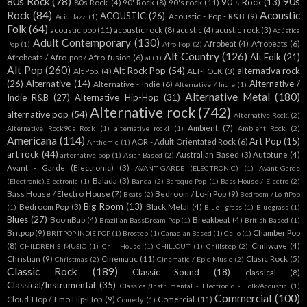
80s Rock
(78)
90s
90´s Rock
(13)
80s Rock.
(4)
90' Rock
(8)
90's rock
(11)
Rock
(84)
Acoustic
ACOUSTIC
(26)
Acoustic - Pop - R&B
(9)
Acid Jazz
(1)
Folk
(64)
acoustic pop
(11)
acoustic rock
(8)
acustic
(4)
acustic rock
(3)
Acústica
Adult Contemporary
(130)
Afrobeat
(4)
Afrobeats
(6)
Pop
(1)
Afro Pop
(2)
Alt Country
(126)
Alt Folk
(21)
Afrobeats / Afro-pop / Afro-fusion
(6)
al
(1)
Alt Pop
(260)
Alt Rock Pop
(54)
alternativa rock
Alt Pop.
(4)
ALT-FOLK
(3)
(26)
Alternative
(14)
Alternative /
Alternative - Indie
(6)
Alternative / Indie
(1)
Alternative Metal
(180)
Indie R&B
(27)
Alternative Hip-Hop
(31)
Alternative rock
(742)
alternative pop
(54)
Alternative Rock.
(2)
Ambient
(7)
Alternative Rock90s Rock
(1)
alternative rockl
(1)
Ambient Rock
(2)
Americana
(114)
Art Pop
(15)
AOR - Adult Orientated Rock
(6)
Anthemic
(1)
art rock
(44)
Australian Based
(3)
Autotune
(4)
arternative pop
(1)
Asian Based
(2)
Avant - Garde (Electronic)
(3)
AVANT-GARDE (ELECTRONIC)
(1)
Avant-Garde
Balada
(3)
(Electronic).Electronic
(1)
Banda
(2)
Baroque Pop
(1)
Bass House / Electro
(2)
Bass House / Electro House
(7)
Bedroom / Lo-fi Pop
(9)
Beats
(2)
Bedroom / Lo-fiPop
Big Room
(13)
Bedroom Pop
(3)
Black Metal
(4)
(1)
Blue -grass
(1)
Bluegrass
(1)
Blues
(27)
BoomBap
(4)
Breakbeat
(4)
Brazilian BassDream Pop
(1)
British Based
(1)
Britpop
(9)
Chamber Pop
BRITPOP INDIE POP
(1)
Brostep
(1)
Canadian Based
(1)
Cello
(1)
(8)
Chillwave
(4)
CHILDREN'S MUSIC
(1)
Chill House
(1)
CHILLOUT
(1)
Chillstep
(2)
Christian
(9)
Cinematic
(11)
Clasic Rock
(5)
Christmas
(2)
Cinematic / Epic Music
(2)
Classic Rock
(189)
Classic Sound
(18)
classical
(8)
Classical/Instrumental
(35)
Classical/Instrumental - Electronic - Folk/Acoustic
(1)
Commercial
(100)
Cloud Hop / Emo Hip-Hop
(9)
Comercial
(11)
Comedy
(1)