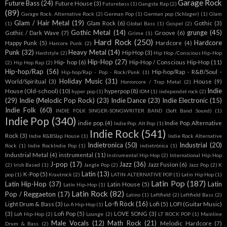
Garage Rock
Future Bass
(24)
Future House
(3)
Futurebass
(1)
Gangsta Rap
(2)
(89)
Garage Rock. Alternative Rock
(2)
German Pop
(1)
German pop (Schlager)
(1)
Glam
Glam / Hair Metal
(19)
Glam Rock
(6)
Gothic
(3)
(1)
Global Bass
(1)
Gospel
(2)
Gothic Metal
(14)
grunge
(45)
Gothic / Dark Wave
(7)
Groove
(6)
Grime
(1)
Hard Rock
(250)
Hardcore
Happy Punk
(5)
Hardcore
(4)
Harcore Punk
(2)
Punk
(32)
Heavy Metal
(14)
Hip Hop
(3)
Hardstyle
(2)
Hip Hop /Conscious Hip-Hop
Hip-Hop
(27)
Hip- hop
(6)
Hip-Hop / Conscious Hip-Hop
(11)
(2)
Hip Hop Rap
(2)
Hip-hop/Rap
(56)
Hip-hop/Rap - R&B/Soul -
Hip-hop/Rap - Pop - Rock/Punk
(1)
Holiday Music
(31)
World/Spiritual
(3)
House
(9)
Horrorcore / Trap Metal
(2)
Indie
House (Old-school)
(10)
hyperpop
(8)
hyper pop
(1)
IDM
(1)
independet rock
(2)
(29)
Indie (Melodic Pop Rock)
(23)
Indie Dance
(23)
Indie Electronic
(15)
Indie Folk
(60)
INDIE FOLK SINGER-SONGWRITER BAND (Soft Band Sound)
(1)
Indie Pop
(340)
indie pop.
(4)
Indie Pop. Alternative
Indie Pop. Alt Pop
(1)
Indie Rock
(541)
Rock
(3)
Indie R&BSlap House
(1)
Indie Rock Alternative
Indietronica
(50)
Industrial
(20)
Rock
(1)
Indie RockIndie Pop
(1)
indietrónica
(1)
Industrial Metal
(4)
instrumental
(11)
Instrumental Hip-Hop
(2)
International Hip-Hop
J-pop
(17)
Jazz
(36)
Jazz Fusion
(6)
(2)
Irish Based
(1)
Jangle Pop
(2)
Jazz Pop
(2)
K
Latin
(13)
K-Pop
(5)
pop
(1)
Krautrock
(2)
LATIN ALTERNATIVE POP
(1)
Latin Hip Hop
(1)
Latin Pop
(187)
Latin Hip-Hop
(37)
Latin
Latin House
(5)
Latín Hip-Hop
(1)
Latin Rock
(82)
Pop / Reggaeton
(17)
Latino
(1)
Leftfield
(2)
Leftfield Bass
(2)
Lo-fi Rock
(16)
Light Drum & Bass
(3)
Lofi
(5)
LOFI (Guitar Music)
Lo-fi Hip-Hop
(1)
(3)
Lofi Pop
(5)
LOVE SONG
(3)
Lofi Hip-Hop
(2)
Lounge
(2)
LT ROCK POP
(1)
Mainline
Male Vocals
(12)
Math Rock
(21)
Melodic Hardcore
(7)
Drum & Bass
(2)