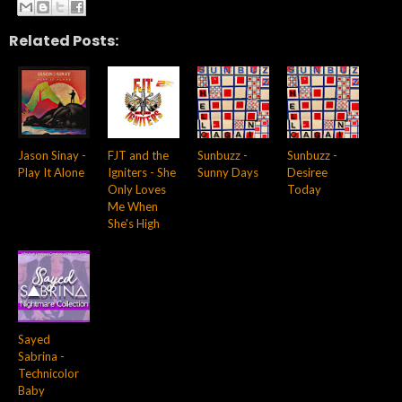
Related Posts:
Jason Sinay -
FJT and the
Sunbuzz -
Sunbuzz -
Play It Alone
Igniters - She
Sunny Days
Desiree
Only Loves
Today
Me When
She's High
Sayed
Sabrina -
Technicolor
Baby