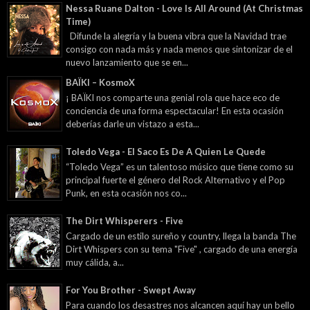
Nessa Ruane Dalton - Love Is All Around (At Christmas
Time)
Difunde la alegría y la buena vibra que la Navidad trae
consigo con nada más y nada menos que sintonizar de el
nuevo lanzamiento que se en...
BAÏKI – KosmoX
¡ BAÏKI nos comparte una genial rola que hace eco de
conciencia de una forma espectacular! En esta ocasión
deberías darle un vistazo a esta...
Toledo Vega - El Saco Es De A Quien Le Quede
“Toledo Vega” es un talentoso músico que tiene como su
principal fuerte el género del Rock Alternativo y el Pop
Punk, en esta ocasión nos co...
The Dirt Whisperers - Five
Cargado de un estilo sureño y country, llega la banda The
Dirt Whispers con su tema "Five" , cargado de una energía
muy cálida, a...
For You Brother - Swept Away
Para cuando los desastres nos alcancen aquí hay un bello