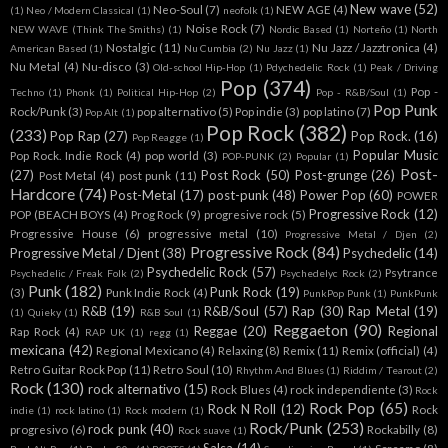
New wave
(52)
Neo-Soul
(7)
NEW AGE
(4)
(1)
Neo / Modern Classical
(1)
neofolk
(1)
Noise Rock
(7)
NEW WAVE (Think The Smiths)
(1)
Nordic Based
(1)
Norteño
(1)
North
Nostalgic
(11)
Nu Jazz / Jazztronica
(4)
American Based
(1)
Nu Cumbia
(2)
Nu Jazz
(1)
Nu Metal
(4)
Nu-disco
(3)
Old-school Hip-Hop
(1)
Pdychedelic Rock
(1)
Peak / Driving
Pop
(374)
Pop -
Techno
(1)
Phonk
(1)
Political Hip-Hop
(2)
Pop - R&B/Soul
(1)
Pop Punk
Rock/Punk
(3)
pop alternativo
(5)
Pop indie
(3)
pop latino
(7)
Pop Alt
(1)
Pop Rock
(382)
(233)
Pop Rap
(27)
Pop Rock.
(16)
Pop Reagge
(1)
Popular Music
Pop Rock. Indie Rock
(4)
pop world
(3)
POP-PUNK
(2)
Popular
(1)
Post-
(27)
Post Rock
(50)
Post-grunge
(26)
Post Metal
(4)
post punk
(11)
Hardcore
(74)
Post-Metal
(17)
post-punk
(48)
Power Pop
(60)
POWER
Progressive Rock
(12)
POP (BEACH BOYS
(4)
Prog Rock
(9)
progresive rock
(5)
Progressive House
(6)
progressive metal
(10)
Progressive Metal / Djen
(2)
Progressive Rock
(84)
Progressive Metal / Djent
(38)
Psychedelic
(14)
Psychedelic Rock
(57)
Psytrance
Psychedelic / Freak Folk
(2)
Psychedelyc Rock
(2)
Punk
(182)
Punk Rock
(19)
(3)
Punk Indie Rock
(4)
PunkPop Punk
(1)
PunkPunk
R&B
(19)
R&B/Soul
(57)
Rap
(30)
Rap Metal
(19)
(1)
Quieky
(1)
R&B Soul
(1)
Reggaeton
(90)
Reggae
(20)
Regional
Rap Rock
(4)
RAP UK
(1)
regg
(1)
mexicana
(42)
Regional Mexicano
(4)
Relaxing
(8)
Remix
(11)
Remix (official)
(4)
Retro Guitar Rock Pop
(11)
Retro Soul
(10)
Rhythm And Blues
(1)
Riddim / Tearout
(2)
Rock
(130)
rock alternativo
(15)
Rock Blues
(4)
rock independiente
(3)
Rock
Rock Pop
(65)
Rock N Roll
(12)
Rock
indie
(1)
rock latino
(1)
Rock modern
(1)
Rock/Punk
(253)
rock punk
(40)
progresivo
(6)
Rockabilly
(8)
Rock suave
(1)