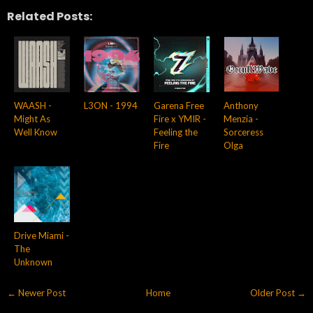
Related Posts:
WAASH -
L3ON - 1994
Garena Free
Anthony
Might As
Fire x YMIR -
Menzia -
Well Know
Feeling the
Sorceress
Fire
Olga
Drive Miami -
The
Unknown
← Newer Post
Home
Older Post →