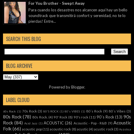
For You Brother - Swept Away
Para cuando los desastres nos alcancen aquí hay un bello
soundtrack que transmitirá confort y serenidad, no te lo
pierdas! Entre...
SEARCH THIS BLOG
BLOG ARCHIVE
Powered by
Blogger
.
LABEL CLOUD
70s Rock
(3)
80´s Rock
(9)
80´s Vibes
(3)
60s Rock
(1)
80'S ROCK
(1)
80's VIBES
(1)
80s Rock
(78)
90s
90´s Rock
(13)
80s Rock.
(4)
90' Rock
(8)
90's rock
(11)
Rock
(84)
Acoustic
ACOUSTIC
(26)
Acoustic - Pop - R&B
(9)
Acid Jazz
(1)
Folk
(66)
acoustic pop
(11)
acoustic rock
(8)
acustic
(4)
acustic rock
(3)
Acústica