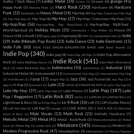
Gothic Metal
(14)
grunge
(45)
Gothic / Dark Wave
(7)
Groove
(6)
Grime
(1)
Hard Rock
(250)
Hardcore
Happy Punk
(5)
Hardcore
(4)
Harcore Punk
(2)
Punk
(32)
Heavy Metal
(14)
Hip Hop
(4)
Hardstyle
(2)
Hip Hop /Conscious Hip-Hop
Hip-Hop
(27)
Hip- hop
(6)
Hip-Hop / Conscious Hip-Hop
(11)
(2)
Hip Hop Rap
(2)
Hip-hop/Rap
(56)
Hip-hop/Rap - R&B/Soul -
Hip-hop/Rap - Pop - Rock/Punk
(1)
Holiday Music
(31)
World/Spiritual
(3)
House
(9)
Horrorcore / Trap Metal
(2)
Indie
House (Old-school)
(10)
hyperpop
(8)
hyper pop
(1)
IDM
(1)
independet rock
(2)
(29)
Indie (Melodic Pop Rock)
(23)
Indie Dance
(23)
Indie Electronic
(15)
Indie Folk
(60)
INDIE FOLK SINGER-SONGWRITER BAND (Soft Band Sound)
(1)
Indie Pop
(340)
indie pop.
(4)
Indie Pop. Alternative
Indie Pop. Alt Pop
(1)
Indie Rock
(541)
Rock
(3)
Indie R&BSlap House
(1)
Indie Rock Alternative
Indietronica
(50)
Industrial
(20)
Rock
(1)
Indie RockIndie Pop
(1)
indietrónica
(1)
Industrial Metal
(4)
instrumental
(11)
Instrumental Hip-Hop
(2)
International Hip-Hop
J-pop
(17)
Jazz
(36)
Jazz Fusion
(6)
(2)
Irish Based
(1)
Jangle Pop
(2)
Jazz Pop
(2)
K
Latin
(13)
K-Pop
(5)
pop
(1)
Krautrock
(2)
LATIN ALTERNATIVE POP
(1)
Latin Hip Hop
(1)
Latin Pop
(187)
Latin Hip-Hop
(37)
Latin
Latin House
(5)
Latín Hip-Hop
(1)
Latin Rock
(82)
Pop / Reggaeton
(17)
Latino
(1)
Leftfield
(2)
Leftfield Bass
(2)
Lo-fi Rock
(16)
Light Drum & Bass
(3)
Lofi
(5)
LOFI (Guitar Music)
Lo-fi Hip-Hop
(1)
(3)
Lofi Pop
(5)
LOVE SONG
(3)
Lofi Hip-Hop
(2)
Lounge
(2)
LT ROCK POP
(1)
Mainline
Male Vocals
(12)
Math Rock
(21)
Melodic Hardcore
(7)
Drum & Bass
(2)
Melodic Metal
(39)
Metal
(41)
Metal - Rock/Punk
(3)
Metal alternativo
(2)
Metal
Metalcore
(145)
Modern
(3)
Core
(2)
Metal Pop
(1)
metal rock
(2)
Midtempo
(2)
Modern Progressive Rock
(47)
Moombahton
(3)
Motivational
(1)
Música Popular