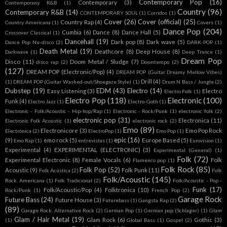
Contemporary Pop
(16)
Contemporary
(3)
Contemporany R&B
(1)
Country
(96)
Contemporary R&B
(14)
CONTEMPORARY SOUL
(1)
Corridos
(1)
Cover
(26)
Cover (official)
(25)
Country Rap
(4)
Country Americana
(1)
Covers
(1)
Dance Pop
(204)
Cumbia
(6)
Dance
(8)
Dance Hall
(5)
Crossover Classical
(1)
Dancehall
(19)
Dark pop
(8)
Dark wave
(5)
Dance Pop Nu-disco
(2)
DARK-POP
(1)
Death Metal
(19)
Deathcore
(8)
Deep House
(8)
Darkwave
(1)
Deep Trance
(1)
Dream Pop
Disco
(11)
Doom Metal / Sludge
(7)
disco rap
(2)
Downtempo
(2)
(127)
DREAM POP (Electronic/Pop)
(4)
DREAM POP (Guitar Dreamy Mellow Vibes)
Drill
(4)
(1)
DREAM POP (Guitar Washed-out/Shoegaze Style)
(1)
Drum N Bass / Jungle
(2)
Dubstep
(19)
EDM
(43)
Electro
(14)
Easy Listening
(3)
Electro
Electro Folk
(1)
Electro Pop
(118)
Electronic
(100)
Funk
(4)
Electro Jazz
(1)
Electro-Goth
(1)
Electronic - Folk/Acoustic - Hip-hop/Rap
(1)
Electronic - Rock/Punk
(1)
electronic folk
(2)
electronic pop
(31)
Electronica
(11)
Electronic Folk Acoustic
(1)
electronic rock
(2)
Emo
(89)
Electronicore
(3)
Emo Pop Rock
Electrónica
(2)
ElectroPop
(1)
Emo Pop
(1)
epic
(16)
(9)
emo rock
(5)
Europe Based
(5)
Emo Rap
(1)
entrevistas
(1)
Eurovision
(1)
Experimental
(4)
EXPERIMENTAL (ELECTRONIC)
(3)
Experimental (General)
(1)
Folk
(72)
Experimental Electronic
(8)
Female Vocals
(6)
Folk
Flamenco pop
(1)
Folk Rock
(85)
Folk Pop
(52)
Acoustic
(9)
Folk Punk
(11)
Folk Acústica
(2)
Folk
Folk/Acoustic
(145)
Rock. Americana
(1)
Folk Tradicional
(2)
Folk/Acoustic - Pop -
Funk
(17)
Folk/Acoustic/Pop
(4)
Folktronica
(10)
Rock/Punk
(1)
French Pop
(2)
Garage Rock
Future Bass
(24)
Future House
(3)
Futurebass
(1)
Gangsta Rap
(2)
(89)
Garage Rock. Alternative Rock
(2)
German Pop
(1)
German pop (Schlager)
(1)
Glam
Glam / Hair Metal
(19)
Glam Rock
(6)
Gothic
(3)
(1)
Global Bass
(1)
Gospel
(2)