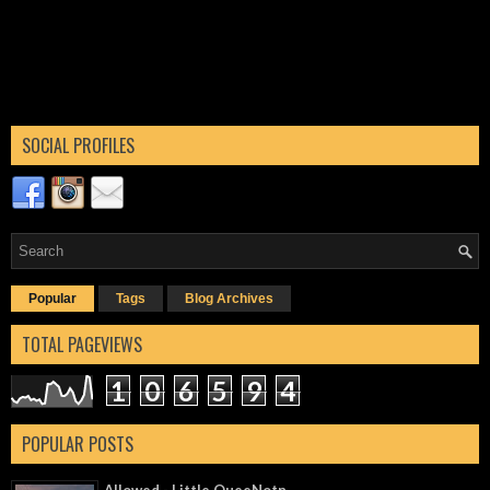
SOCIAL PROFILES
Popular
Tags
Blog Archives
TOTAL PAGEVIEWS
1
0
6
5
9
4
POPULAR POSTS
Allowed - Little QueeNotn