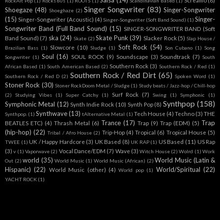
Salsa
(14)
Screamo
(8)
RockAlt Pop
(1)
Rocks 80s
(1)
ROOTS
(1)
Scandinavian Based
(1)
Singer Songwriter
(83)
Shoegaze
(48)
Singer-Songwriter
Shoeghaze
(2)
(15)
Singer-
Singer-Songwriter (Acoustic)
(4)
Singer-Songwriter (Soft Band Sound)
(1)
Songwriter Band (Full Band Sound)
(15)
SINGER-SONGWRITER BAND (Soft
ska
(24)
Skate Punk
(39)
Band Sound)
(7)
Slacker Rock
(5)
Skate
(2)
Slap House /
Soft Rock
(54)
Slowcore
(10)
Brazilian Bass
(1)
Sludge
(1)
Son Cubano
(1)
Song
Soul
(16)
SOUL ROCK
(9)
Soundscape
(3)
Soundtrack
(7)
Songwriter
(1)
South
Southern Rock
(3)
African Based
(1)
South American Based
(2)
Southern Rock / Red
(1)
Southern Rock / Red Dirt
(65)
Southern Rock / Red D
(2)
Spoken Word
(1)
Stoner Rock
(30)
Stoner RockDoom Metal / Sludge
(1)
Study beats / Jazz-hop / Chill-hop
Surf Rock
(7)
(2)
Studying Vibes
(1)
Super Catchy
(1)
Swing
(1)
Symphonic
(1)
Synthpop
(158)
Symphonic Metal
(12)
Synth Indie Rock
(10)
Synth Pop
(8)
Synthwave
(13)
Tech House
(4)
Techno
(3)
THE
Synthpop.
(1)
tAlternative Metal
(1)
Trance
(17)
Trap
BEATLES ETC)
(4)
Thrash Metal
(6)
Trap
(9)
Trap (EDM)
(5)
(hip-hop)
(22)
Trip-Hop
(4)
Tropical
(6)
Tropical House
(5)
Tribal / Afro House
(2)
UK / Happy Hardcore
(3)
UK Based
(8)
US Based
(11)
US Rap
TWEE
(1)
UK RAP
(1)
(3)
Vocal Dance/EDM
(7)
Wave
(3)
v
(1)
Vaporwave
(2)
Witch House
(2)
Wolrd
(1)
Work
world
(35)
World Music (Latin &
Out
(2)
World Music
(1)
World Music (African)
(2)
Hispanic)
(22)
World/Spiritual
(22)
World Music (other)
(4)
World pop
(1)
YACHT ROCK
(1)