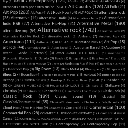
Adult Contemporary
(130)
Afrobeat
(4)
Afrobeats
(6)
Pop
(1)
Afro Pop
(2)
Alt Country
(126)
Alt Folk
(21)
Afrobeats / Afro-pop / Afro-fusion
(6)
al
(1)
Alt Pop
(260)
Alt Rock Pop
(54)
alternativa rock
Alt Pop.
(4)
ALT-FOLK
(3)
(26)
Alternative
(14)
Alternative /
Alternative - Indie
(6)
Alternative / Indie
(1)
Alternative Metal
(180)
Indie R&B
(27)
Alternative Hip-Hop
(31)
Alternative rock
(742)
alternative pop
(54)
Alternative Rock.
(2)
Ambient
(7)
Alternative Rock90s Rock
(1)
alternative rockl
(1)
Ambient Rock
(2)
Americana
(114)
Art Pop
(15)
AOR - Adult Orientated Rock
(6)
Anthemic
(1)
art rock
(44)
Australian Based
(3)
Autotune
(4)
arternative pop
(1)
Asian Based
(2)
Avant - Garde (Electronic)
(3)
AVANT-GARDE (ELECTRONIC)
(1)
Avant-Garde
Balada
(3)
(Electronic).Electronic
(1)
Banda
(2)
Baroque Pop
(1)
Bass House / Electro
(2)
Bass House / Electro House
(7)
Bedroom / Lo-fi Pop
(9)
Beats
(2)
Bedroom / Lo-fiPop
Big Room
(13)
Bedroom Pop
(3)
Black Metal
(4)
(1)
Blue -grass
(1)
Bluegrass
(1)
Blues
(27)
BoomBap
(4)
Breakbeat
(4)
Brazilian BassDream Pop
(1)
British Based
(1)
Britpop
(9)
Chamber Pop
BRITPOP INDIE POP
(1)
Brostep
(1)
Canadian Based
(1)
Cello
(1)
(8)
Chillwave
(4)
CHILDREN'S MUSIC
(1)
Chill House
(1)
CHILLOUT
(1)
Chillstep
(2)
Christian
(9)
Cinematic
(11)
Clasic Rock
(5)
Christmas
(2)
Cinematic / Epic Music
(2)
Classic Rock
(189)
Classic Sound
(18)
classical
(8)
Classical/Instrumental
(35)
Classical/Instrumental - Electronic - Folk/Acoustic
(1)
Commercial
(100)
Cloud Hop / Emo Hip-Hop
(9)
Comercial
(11)
Comedy
(1)
Commercial Pop
(28)
Commercial Vocal
COMMERCIAL POP CONTEMPORARY
(1)
Dance
(11)
COMMERCIAL VOCAL DANCE COMMERCIAL POP CONTEMPORARY POP POP
Contemporany
(7)
Contemporany Pop
(11)
ELECTRONIC POP SYNTH POP
(1)