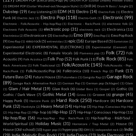
DREAM POP (Electronic/Pop)
(4)
DREAM POP (Guitar Dreamy Mellow Vibes)
Drill
(4)
(1)
DREAM POP (Guitar Washed-out/Shoegaze Style)
(1)
Drum N Bass / Jungle
(2)
Dubstep
(19)
EDM
(43)
Electro
(14)
Easy Listening
(3)
Electro
Electro Folk
(1)
Electro Pop
(118)
Electronic
(99)
Funk
(4)
Electro Jazz
(1)
Electro-Goth
(1)
Electronic - Folk/Acoustic - Hip-hop/Rap
(1)
Electronic - Rock/Punk
(1)
electronic folk
(2)
electronic pop
(31)
Electronica
(11)
Electronic Folk Acoustic
(1)
electronic rock
(2)
Emo
(89)
Electronicore
(3)
Emo Pop Rock
Electrónica
(2)
ElectroPop
(1)
Emo Pop
(1)
epic
(16)
(9)
emo rock
(5)
Europe Based
(5)
Emo Rap
(1)
entrevistas
(1)
Eurovision
(1)
Experimental
(4)
EXPERIMENTAL (ELECTRONIC)
(3)
Experimental (General)
(1)
Folk
(72)
Experimental Electronic
(8)
Female Vocals
(6)
Folk
Flamenco pop
(1)
Folk Rock
(85)
Folk Pop
(52)
Acoustic
(9)
Folk Punk
(11)
Folk Acústica
(2)
Folk
Folk/Acoustic
(145)
Rock. Americana
(1)
Folk Tradicional
(2)
Folk/Acoustic - Pop -
Funk
(17)
Folk/Acoustic/Pop
(4)
Folktronica
(10)
Rock/Punk
(1)
French Pop
(2)
Garage Rock
Future Bass
(24)
Future House
(3)
Futurebass
(1)
Gangsta Rap
(2)
(89)
Garage Rock. Alternative Rock
(2)
German Pop
(1)
German pop (Schlager)
(1)
Glam
Glam / Hair Metal
(19)
Glam Rock
(6)
Gothic
(3)
(1)
Global Bass
(1)
Gospel
(2)
Gothic Metal
(14)
grunge
(45)
Gothic / Dark Wave
(7)
Groove
(6)
Grime
(1)
Hard Rock
(250)
Hardcore
Happy Punk
(5)
Hardcore
(4)
Harcore Punk
(2)
Punk
(32)
Heavy Metal
(14)
Hip Hop
(3)
Hardstyle
(2)
Hip Hop /Conscious Hip-Hop
Hip-Hop
(27)
Hip- hop
(6)
Hip-Hop / Conscious Hip-Hop
(11)
(2)
Hip Hop Rap
(2)
Hip-hop/Rap
(56)
Hip-hop/Rap - R&B/Soul -
Hip-hop/Rap - Pop - Rock/Punk
(1)
Holiday Music
(31)
World/Spiritual
(3)
House
(9)
Horrorcore / Trap Metal
(2)
Indie
House (Old-school)
(10)
hyperpop
(8)
hyper pop
(1)
IDM
(1)
independet rock
(2)
(29)
Indie (Melodic Pop Rock)
(23)
Indie Dance
(23)
Indie Electronic
(15)