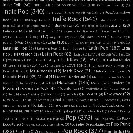
Indie Folk
(60)
INDIE FOLK SINGER-SONGWRITER BAND (Soft Band Sound)
(1)
Indie Pop
(340)
indie pop.
(4)
Indie Pop. Alternative
Indie Pop. Alt Pop
(1)
Indie Rock
(541)
Rock
(3)
Indie R&BSlap House
(1)
Indie Rock Alternative
Indietronica
(50)
Industrial
(20)
Rock
(1)
Indie RockIndie Pop
(1)
indietrónica
(1)
Industrial Metal
(4)
instrumental
(11)
Instrumental Hip-Hop
(2)
International Hip-Hop
J-pop
(17)
Jazz
(36)
Jazz Fusion
(6)
(2)
Irish Based
(1)
Jangle Pop
(2)
Jazz Pop
(2)
K
Latin
(13)
K-Pop
(5)
pop
(1)
Krautrock
(2)
LATIN ALTERNATIVE POP
(1)
Latin Hip Hop
(1)
Latin Pop
(187)
Latin Hip-Hop
(37)
Latin
Latin House
(5)
Latín Hip-Hop
(1)
Latin Rock
(82)
Pop / Reggaeton
(17)
Latino
(1)
Leftfield
(2)
Leftfield Bass
(2)
Lo-fi Rock
(16)
Light Drum & Bass
(3)
Lofi
(5)
LOFI (Guitar Music)
Lo-fi Hip-Hop
(1)
(3)
Lofi Pop
(5)
LOVE SONG
(3)
Lofi Hip-Hop
(2)
Lounge
(2)
LT ROCK POP
(1)
Mainline
Male Vocals
(12)
Math Rock
(21)
Melodic Hardcore
(7)
Drum & Bass
(2)
Melodic Metal
(39)
Metal
(41)
Metal - Rock/Punk
(3)
Metal alternativo
(2)
Metal
Metalcore
(145)
Modern
(3)
Core
(2)
Metal Pop
(1)
metal rock
(2)
Midtempo
(2)
Modern Progressive Rock
(47)
Moombahton
(3)
Motivational
(1)
Música Popular
New wave
(52)
Neo-Soul
(7)
NEW AGE
(4)
(1)
Neo / Modern Classical
(1)
neofolk
(1)
Noise Rock
(7)
NEW WAVE (Think The Smiths)
(1)
Nordic Based
(1)
Norteño
(1)
North
Nostalgic
(11)
Nu Jazz / Jazztronica
(4)
American Based
(1)
Nu Cumbia
(2)
Nu Jazz
(1)
Nu Metal
(4)
Nu-disco
(3)
Old-school Hip-Hop
(1)
Pdychedelic Rock
(1)
Peak / Driving
Pop
(373)
Pop -
Techno
(1)
Phonk
(1)
Political Hip-Hop
(2)
Pop - R&B/Soul
(1)
Pop Punk
Rock/Punk
(3)
pop alternativo
(5)
Pop indie
(3)
pop latino
(7)
Pop Alt
(1)
Pop Rock
(377)
(233)
Pop Rap
(27)
Pop Rock.
(16)
Pop Reagge
(1)