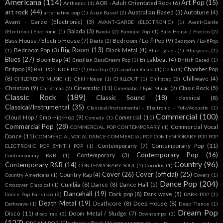
Americana
(114)
Art Pop
(15)
AOR - Adult Orientated Rock
(6)
Anthemic
(1)
art rock
(44)
Australian Based
(3)
Autotune
(4)
arternative pop
(1)
Asian Based
(2)
Avant - Garde (Electronic)
(3)
AVANT-GARDE (ELECTRONIC)
(1)
Avant-Garde
Balada
(3)
(Electronic).Electronic
(1)
Banda
(2)
Baroque Pop
(1)
Bass House / Electro
(2)
Bass House / Electro House
(7)
Bedroom / Lo-fi Pop
(9)
Beats
(2)
Bedroom / Lo-fiPop
Big Room
(13)
Bedroom Pop
(3)
Black Metal
(4)
(1)
Blue -grass
(1)
Bluegrass
(1)
Blues
(27)
BoomBap
(4)
Breakbeat
(4)
Brazilian BassDream Pop
(1)
British Based
(1)
Britpop
(9)
Chamber Pop
BRITPOP INDIE POP
(1)
Brostep
(1)
Canadian Based
(1)
Cello
(1)
(8)
Chillwave
(4)
CHILDREN'S MUSIC
(1)
Chill House
(1)
CHILLOUT
(1)
Chillstep
(2)
Christian
(9)
Cinematic
(11)
Clasic Rock
(5)
Christmas
(2)
Cinematic / Epic Music
(2)
Classic Rock
(189)
Classic Sound
(18)
classical
(8)
Classical/Instrumental
(35)
Classical/Instrumental - Electronic - Folk/Acoustic
(1)
Commercial
(100)
Cloud Hop / Emo Hip-Hop
(9)
Comercial
(11)
Comedy
(1)
Commercial Pop
(28)
Commercial Vocal
COMMERCIAL POP CONTEMPORARY
(1)
Dance
(11)
COMMERCIAL VOCAL DANCE COMMERCIAL POP CONTEMPORARY POP POP
Contemporany
(7)
Contemporany Pop
(11)
ELECTRONIC POP SYNTH POP
(1)
Contemporary Pop
(16)
Contemporary
(3)
Contemporany R&B
(1)
Country
(96)
Contemporary R&B
(14)
CONTEMPORARY SOUL
(1)
Corridos
(1)
Cover
(26)
Cover (official)
(25)
Country Rap
(4)
Country Americana
(1)
Covers
(1)
Dance Pop
(204)
Cumbia
(6)
Dance
(8)
Dance Hall
(5)
Crossover Classical
(1)
Dancehall
(19)
Dark pop
(8)
Dark wave
(5)
Dance Pop Nu-disco
(2)
DARK-POP
(1)
Death Metal
(19)
Deathcore
(8)
Deep House
(8)
Darkwave
(1)
Deep Trance
(1)
Dream Pop
Disco
(11)
Doom Metal / Sludge
(7)
disco rap
(2)
Downtempo
(2)
(127)