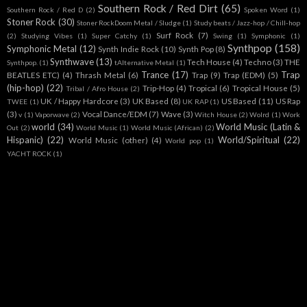
Southern Rock / Red Dirt
(65)
Southern Rock / Red D
(2)
Spoken Word
(1)
Stoner Rock
(30)
Stoner RockDoom Metal / Sludge
(1)
Study beats / Jazz-hop / Chill-hop
Surf Rock
(7)
(2)
Studying Vibes
(1)
Super Catchy
(1)
Swing
(1)
Symphonic
(1)
Synthpop
(158)
Symphonic Metal
(12)
Synth Indie Rock
(10)
Synth Pop
(8)
Synthwave
(13)
Tech House
(4)
Techno
(3)
THE
Synthpop.
(1)
tAlternative Metal
(1)
Trance
(17)
Trap
BEATLES ETC)
(4)
Thrash Metal
(6)
Trap
(9)
Trap (EDM)
(5)
(hip-hop)
(22)
Trip-Hop
(4)
Tropical
(6)
Tropical House
(5)
Tribal / Afro House
(2)
UK / Happy Hardcore
(3)
UK Based
(8)
US Based
(11)
US Rap
TWEE
(1)
UK RAP
(1)
(3)
Vocal Dance/EDM
(7)
Wave
(3)
v
(1)
Vaporwave
(2)
Witch House
(2)
Wolrd
(1)
Work
world
(34)
World Music (Latin &
Out
(2)
World Music
(1)
World Music (African)
(2)
Hispanic)
(22)
World/Spiritual
(22)
World Music (other)
(4)
World pop
(1)
YACHT ROCK
(1)