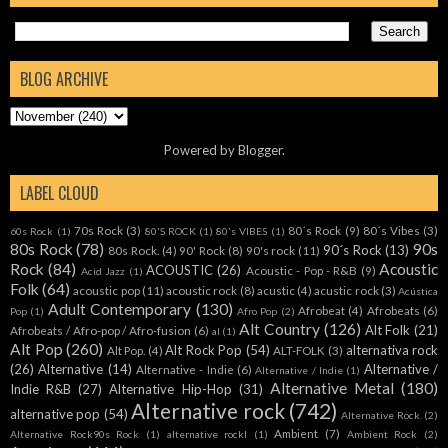
BLOG ARCHIVE
Powered by
Blogger
.
LABEL CLOUD
70s Rock
(3)
80´s Rock
(9)
80´s Vibes
(3)
60s Rock
(1)
80'S ROCK
(1)
80's VIBES
(1)
80s Rock
(78)
90s
90´s Rock
(13)
80s Rock.
(4)
90' Rock
(8)
90's rock
(11)
Rock
(84)
Acoustic
ACOUSTIC
(26)
Acoustic - Pop - R&B
(9)
Acid Jazz
(1)
Folk
(64)
acoustic pop
(11)
acoustic rock
(8)
acustic
(4)
acustic rock
(3)
Acústica
Adult Contemporary
(130)
Afrobeat
(4)
Afrobeats
(6)
Pop
(1)
Afro Pop
(2)
Alt Country
(126)
Alt Folk
(21)
Afrobeats / Afro-pop / Afro-fusion
(6)
al
(1)
Alt Pop
(260)
Alt Rock Pop
(54)
alternativa rock
Alt Pop.
(4)
ALT-FOLK
(3)
(26)
Alternative
(14)
Alternative /
Alternative - Indie
(6)
Alternative / Indie
(1)
Alternative Metal
(180)
Indie R&B
(27)
Alternative Hip-Hop
(31)
Alternative rock
(742)
alternative pop
(54)
Alternative Rock.
(2)
Ambient
(7)
Alternative Rock90s Rock
(1)
alternative rockl
(1)
Ambient Rock
(2)