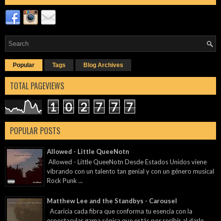
Popular
Tags
Blog Archives
TOTAL PAGEVIEWS
1
0
2
7
7
7
POPULAR POSTS
Allowed - Little QueeNotn
Allowed - Little QueeNotn Desde Estados Unidos viene
vibrando con un talento tan genial y con un género musical
Rock Punk ...
Matthew Lee and the Standbys - Carousel
Acaricia cada fibra que conforma tu esencia con la
espectacular gama sónica que estás por recibir al darle