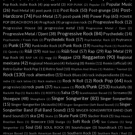
Popular Music
Pop Rock. Indie Rock
(4)
pop world
(3)
POP-PUNK
(2)
Popular
(1)
Post-
(26)
Post Rock
(50)
Post-grunge
(26)
Post Metal
(4)
post punk
(11)
Hardcore
(74)
Post-Metal
(17)
post-punk
(48)
Power Pop
(60)
POWER
Progressive Rock
(12)
POP (BEACH BOYS
(4)
Prog Rock
(9)
progresive rock
(5)
Progressive House
(6)
progressive metal
(10)
Progressive Metal / Djen
(2)
Progressive Rock
(84)
Progressive Metal / Djent
(38)
Psychedelic
(14)
Psychedelic Rock
(57)
Psytrance
Psychedelic / Freak Folk
(2)
Psychedelyc Rock
(2)
Punk
(178)
Punk Rock
(19)
(3)
Punk Indie Rock
(4)
PunkPop Punk
(1)
PunkPunk
R&B
(19)
R&B/Soul
(57)
Rap
(29)
Rap Metal
(19)
(1)
Quieky
(1)
R&B Soul
(1)
Reggaeton
(90)
Reggae
(20)
Regional
Rap Rock
(4)
RAP UK
(1)
regg
(1)
mexicana
(42)
Regional Mexicano
(4)
Relaxing
(8)
Remix
(11)
Remix (official)
(4)
Retro Guitar Rock Pop
(11)
Retro Soul
(10)
Rhythm And Blues
(1)
Riddim / Tearout
(2)
Rock
(130)
rock alternativo
(15)
Rock Blues
(4)
rock independiente
(3)
Rock
Rock Pop
(64)
Rock N Roll
(12)
Rock
indie
(1)
rock latino
(1)
Rock modern
(1)
Rock/Punk
(253)
rock punk
(37)
progresivo
(6)
Rockabilly
(8)
Rock suave
(1)
Salsa
(14)
Screamo
(8)
RockAlt Pop
(1)
Rocks 80s
(1)
ROOTS
(1)
Scandinavian Based
(1)
Singer Songwriter
(83)
Shoegaze
(48)
Singer-Songwriter
Shoeghaze
(2)
(15)
Singer-
Singer-Songwriter (Acoustic)
(4)
Singer-Songwriter (Soft Band Sound)
(1)
Songwriter Band (Full Band Sound)
(15)
SINGER-SONGWRITER BAND (Soft
ska
(24)
Skate Punk
(39)
Band Sound)
(7)
Slacker Rock
(5)
Skate
(2)
Slap House /
Soft Rock
(54)
Slowcore
(10)
Brazilian Bass
(1)
Sludge
(1)
Son Cubano
(1)
Song
Soul
(16)
SOUL ROCK
(9)
Soundscape
(3)
Soundtrack
(7)
Songwriter
(1)
South
Southern Rock
(3)
African Based
(1)
South American Based
(2)
Southern Rock / Red
(1)