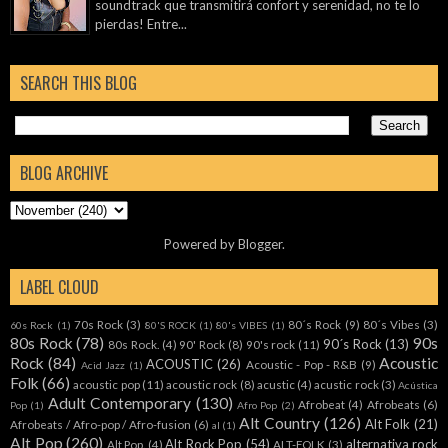
soundtrack que transmitirá confort y serenidad, no te lo
pierdas! Entre...
SEARCH THIS BLOG
BLOG ARCHIVE
Powered by
Blogger
.
LABEL CLOUD
70s Rock
(3)
80´s Rock
(9)
80´s Vibes
(3)
60s Rock
(1)
80'S ROCK
(1)
80's VIBES
(1)
80s Rock
(78)
90s
90´s Rock
(13)
80s Rock.
(4)
90' Rock
(8)
90's rock
(11)
Rock
(84)
Acoustic
ACOUSTIC
(26)
Acoustic - Pop - R&B
(9)
Acid Jazz
(1)
Folk
(66)
acoustic pop
(11)
acoustic rock
(8)
acustic
(4)
acustic rock
(3)
Acústica
Adult Contemporary
(130)
Afrobeat
(4)
Afrobeats
(6)
Pop
(1)
Afro Pop
(2)
Alt Country
(126)
Alt Folk
(21)
Afrobeats / Afro-pop / Afro-fusion
(6)
al
(1)
Alt Pop
(260)
Alt Rock Pop
(54)
alternativa rock
Alt Pop.
(4)
ALT-FOLK
(3)