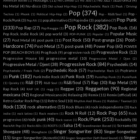
Nostalgic
(11)
Nu Jazz / Jazztronica
(4)
American Based
(1)
Nu Cumbia
(2)
Nu Jazz
(1)
Nu Metal
(4)
Nu-disco
(3)
Old-school Hip-Hop
(1)
Pdychedelic Rock
(1)
Peak / Driving
Pop
(374)
Pop -
Techno
(1)
Phonk
(1)
Political Hip-Hop
(2)
Pop - R&B/Soul
(1)
Pop Punk
Rock/Punk
(3)
pop alternativo
(5)
Pop indie
(3)
pop latino
(7)
Pop Alt
(1)
Pop Rock
(382)
(233)
Pop Rap
(27)
Pop Rock.
(16)
Pop Reagge
(1)
Popular Music
Pop Rock. Indie Rock
(4)
pop world
(3)
POP-PUNK
(2)
Popular
(1)
Post-
(27)
Post Rock
(50)
Post-grunge
(26)
Post Metal
(4)
post punk
(11)
Hardcore
(74)
Post-Metal
(17)
post-punk
(48)
Power Pop
(60)
POWER
Progressive Rock
(12)
POP (BEACH BOYS
(4)
Prog Rock
(9)
progresive rock
(5)
Progressive House
(6)
progressive metal
(10)
Progressive Metal / Djen
(2)
Progressive Rock
(84)
Progressive Metal / Djent
(38)
Psychedelic
(14)
Psychedelic Rock
(57)
Psytrance
Psychedelic / Freak Folk
(2)
Psychedelyc Rock
(2)
Punk
(182)
Punk Rock
(19)
(3)
Punk Indie Rock
(4)
PunkPop Punk
(1)
PunkPunk
R&B
(19)
R&B/Soul
(57)
Rap
(30)
Rap Metal
(19)
(1)
Quieky
(1)
R&B Soul
(1)
Reggaeton
(90)
Reggae
(20)
Regional
Rap Rock
(4)
RAP UK
(1)
regg
(1)
mexicana
(42)
Regional Mexicano
(4)
Relaxing
(8)
Remix
(11)
Remix (official)
(4)
Retro Guitar Rock Pop
(11)
Retro Soul
(10)
Rhythm And Blues
(1)
Riddim / Tearout
(2)
Rock
(130)
rock alternativo
(15)
Rock Blues
(4)
rock independiente
(3)
Rock
Rock Pop
(65)
Rock N Roll
(12)
Rock
indie
(1)
rock latino
(1)
Rock modern
(1)
Rock/Punk
(253)
rock punk
(40)
progresivo
(6)
Rockabilly
(8)
Rock suave
(1)
Salsa
(14)
Screamo
(8)
RockAlt Pop
(1)
Rocks 80s
(1)
ROOTS
(1)
Scandinavian Based
(1)
Singer Songwriter
(83)
Shoegaze
(48)
Singer-Songwriter
Shoeghaze
(2)
(15)
Singer-
Singer-Songwriter (Acoustic)
(4)
Singer-Songwriter (Soft Band Sound)
(1)