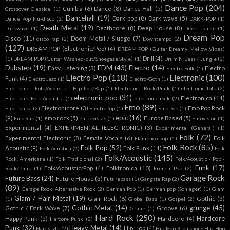
Dance Pop
(204)
Cumbia
(6)
Dance
(8)
Dance Hall
(5)
Crossover Classical
(1)
Dancehall
(19)
Dark pop
(8)
Dark wave
(5)
Dance Pop Nu-disco
(2)
DARK-POP
(1)
Death Metal
(19)
Deathcore
(8)
Deep House
(8)
Darkwave
(1)
Deep Trance
(1)
Dream Pop
Disco
(11)
Doom Metal / Sludge
(7)
disco rap
(2)
Downtempo
(2)
(127)
DREAM POP (Electronic/Pop)
(4)
DREAM POP (Guitar Dreamy Mellow Vibes)
Drill
(4)
(1)
DREAM POP (Guitar Washed-out/Shoegaze Style)
(1)
Drum N Bass / Jungle
(2)
Dubstep
(19)
EDM
(43)
Electro
(14)
Easy Listening
(3)
Electro
Electro Folk
(1)
Electro Pop
(118)
Electronic
(100)
Funk
(4)
Electro Jazz
(1)
Electro-Goth
(1)
Electronic - Folk/Acoustic - Hip-hop/Rap
(1)
Electronic - Rock/Punk
(1)
electronic folk
(2)
electronic pop
(31)
Electronica
(11)
Electronic Folk Acoustic
(1)
electronic rock
(2)
Emo
(89)
Electronicore
(3)
Emo Pop Rock
Electrónica
(2)
ElectroPop
(1)
Emo Pop
(1)
epic
(16)
(9)
emo rock
(5)
Europe Based
(5)
Emo Rap
(1)
entrevistas
(1)
Eurovision
(1)
Experimental
(4)
EXPERIMENTAL (ELECTRONIC)
(3)
Experimental (General)
(1)
Folk
(72)
Experimental Electronic
(8)
Female Vocals
(6)
Folk
Flamenco pop
(1)
Folk Rock
(85)
Folk Pop
(52)
Acoustic
(9)
Folk Punk
(11)
Folk Acústica
(2)
Folk
Folk/Acoustic
(145)
Rock. Americana
(1)
Folk Tradicional
(2)
Folk/Acoustic - Pop -
Funk
(17)
Folk/Acoustic/Pop
(4)
Folktronica
(10)
Rock/Punk
(1)
French Pop
(2)
Garage Rock
Future Bass
(24)
Future House
(3)
Futurebass
(1)
Gangsta Rap
(2)
(89)
Garage Rock. Alternative Rock
(2)
German Pop
(1)
German pop (Schlager)
(1)
Glam
Glam / Hair Metal
(19)
Glam Rock
(6)
Gothic
(3)
(1)
Global Bass
(1)
Gospel
(2)
Gothic Metal
(14)
grunge
(45)
Gothic / Dark Wave
(7)
Groove
(6)
Grime
(1)
Hard Rock
(250)
Hardcore
Happy Punk
(5)
Hardcore
(4)
Harcore Punk
(2)
Punk
(32)
Heavy Metal
(14)
Hip Hop
(4)
Hardstyle
(2)
Hip Hop /Conscious Hip-Hop