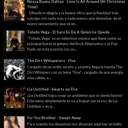
Nessa Ruane Dalton - Love Is All Around (At Christmas
Time)
Difunde la alegría y la buena vibra que la Navidad trae
consigo con nada más y nada menos que sintonizar de el
nuevo lanzamiento que se en...
Toledo Vega - El Saco Es De A Quien Le Quede
“Toledo Vega” es un talentoso músico que tiene como su
principal fuerte el género del Rock Alternativo y el Pop
Punk, en esta ocasión nos co...
The Dirt Whisperers - Five
Cargado de un estilo sureño y country, llega la banda The
Dirt Whispers con su tema "Five" , cargado de una energía
muy cálida, a...
Lia Untitled - Hearts on Fire
¡Lia Untitled logra crear un ambiente que se siente fuerte!
Este tema simplemente te va a trapar con la voz de Lia
Untitled, y es q...
For You Brother - Swept Away
Para cuando los desastres nos alcancen aquí hay un bello