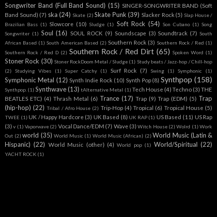
Songwriter Band (Full Band Sound)
(15)
SINGER-SONGWRITER BAND (Soft
ska
(24)
Skate Punk
(39)
Band Sound)
(7)
Slacker Rock
(5)
Skate
(2)
Slap House /
Soft Rock
(54)
Slowcore
(10)
Brazilian Bass
(1)
Sludge
(1)
Son Cubano
(1)
Song
Soul
(16)
SOUL ROCK
(9)
Soundscape
(3)
Soundtrack
(7)
Songwriter
(1)
South
Southern Rock
(3)
African Based
(1)
South American Based
(2)
Southern Rock / Red
(1)
Southern Rock / Red Dirt
(65)
Southern Rock / Red D
(2)
Spoken Word
(1)
Stoner Rock
(30)
Stoner RockDoom Metal / Sludge
(1)
Study beats / Jazz-hop / Chill-hop
Surf Rock
(7)
(2)
Studying Vibes
(1)
Super Catchy
(1)
Swing
(1)
Symphonic
(1)
Synthpop
(158)
Symphonic Metal
(12)
Synth Indie Rock
(10)
Synth Pop
(8)
Synthwave
(13)
Tech House
(4)
Techno
(3)
THE
Synthpop.
(1)
tAlternative Metal
(1)
Trance
(17)
Trap
BEATLES ETC)
(4)
Thrash Metal
(6)
Trap
(9)
Trap (EDM)
(5)
(hip-hop)
(22)
Trip-Hop
(4)
Tropical
(6)
Tropical House
(5)
Tribal / Afro House
(2)
UK / Happy Hardcore
(3)
UK Based
(8)
US Based
(11)
US Rap
TWEE
(1)
UK RAP
(1)
(3)
Vocal Dance/EDM
(7)
Wave
(3)
v
(1)
Vaporwave
(2)
Witch House
(2)
Wolrd
(1)
Work
world
(35)
World Music (Latin &
Out
(2)
World Music
(1)
World Music (African)
(2)
Hispanic)
(22)
World/Spiritual
(22)
World Music (other)
(4)
World pop
(1)
YACHT ROCK
(1)