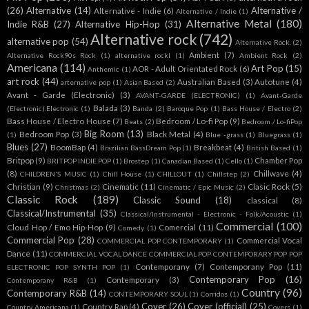
(26)
Alternative
(14)
Alternative /
Alternative - Indie
(6)
Alternative / Indie
(1)
Alternative Metal
(180)
Indie R&B
(27)
Alternative Hip-Hop
(31)
Alternative rock
(742)
alternative pop
(54)
Alternative Rock.
(2)
Ambient
(7)
Alternative Rock90s Rock
(1)
alternative rockl
(1)
Ambient Rock
(2)
Americana
(114)
Art Pop
(15)
AOR - Adult Orientated Rock
(6)
Anthemic
(1)
art rock
(44)
Australian Based
(3)
Autotune
(4)
arternative pop
(1)
Asian Based
(2)
Avant - Garde (Electronic)
(3)
AVANT-GARDE (ELECTRONIC)
(1)
Avant-Garde
Balada
(3)
(Electronic).Electronic
(1)
Banda
(2)
Baroque Pop
(1)
Bass House / Electro
(2)
Bass House / Electro House
(7)
Bedroom / Lo-fi Pop
(9)
Beats
(2)
Bedroom / Lo-fiPop
Big Room
(13)
Bedroom Pop
(3)
Black Metal
(4)
(1)
Blue -grass
(1)
Bluegrass
(1)
Blues
(27)
BoomBap
(4)
Breakbeat
(4)
Brazilian BassDream Pop
(1)
British Based
(1)
Britpop
(9)
Chamber Pop
BRITPOP INDIE POP
(1)
Brostep
(1)
Canadian Based
(1)
Cello
(1)
(8)
Chillwave
(4)
CHILDREN'S MUSIC
(1)
Chill House
(1)
CHILLOUT
(1)
Chillstep
(2)
Christian
(9)
Cinematic
(11)
Clasic Rock
(5)
Christmas
(2)
Cinematic / Epic Music
(2)
Classic Rock
(189)
Classic Sound
(18)
classical
(8)
Classical/Instrumental
(35)
Classical/Instrumental - Electronic - Folk/Acoustic
(1)
Commercial
(100)
Cloud Hop / Emo Hip-Hop
(9)
Comercial
(11)
Comedy
(1)
Commercial Pop
(28)
Commercial Vocal
COMMERCIAL POP CONTEMPORARY
(1)
Dance
(11)
COMMERCIAL VOCAL DANCE COMMERCIAL POP CONTEMPORARY POP POP
Contemporany
(7)
Contemporany Pop
(11)
ELECTRONIC POP SYNTH POP
(1)
Contemporary Pop
(16)
Contemporary
(3)
Contemporany R&B
(1)
Country
(96)
Contemporary R&B
(14)
CONTEMPORARY SOUL
(1)
Corridos
(1)
Cover
(26)
Cover (official)
(25)
Country Rap
(4)
Country Americana
(1)
Covers
(1)