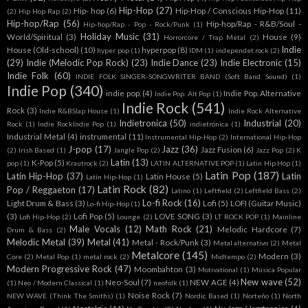
Hip-Hop
(27)
Hip- hop
(6)
Hip-Hop / Conscious Hip-Hop
(11)
(2)
Hip Hop Rap
(2)
Hip-hop/Rap
(56)
Hip-hop/Rap - R&B/Soul -
Hip-hop/Rap - Pop - Rock/Punk
(1)
Holiday Music
(31)
World/Spiritual
(3)
House
(9)
Horrorcore / Trap Metal
(2)
Indie
House (Old-school)
(10)
hyperpop
(8)
hyper pop
(1)
IDM
(1)
independet rock
(2)
(29)
Indie (Melodic Pop Rock)
(23)
Indie Dance
(23)
Indie Electronic
(15)
Indie Folk
(60)
INDIE FOLK SINGER-SONGWRITER BAND (Soft Band Sound)
(1)
Indie Pop
(340)
indie pop.
(4)
Indie Pop. Alternative
Indie Pop. Alt Pop
(1)
Indie Rock
(541)
Rock
(3)
Indie R&BSlap House
(1)
Indie Rock Alternative
Indietronica
(50)
Industrial
(20)
Rock
(1)
Indie RockIndie Pop
(1)
indietrónica
(1)
Industrial Metal
(4)
instrumental
(11)
Instrumental Hip-Hop
(2)
International Hip-Hop
J-pop
(17)
Jazz
(36)
Jazz Fusion
(6)
(2)
Irish Based
(1)
Jangle Pop
(2)
Jazz Pop
(2)
K
Latin
(13)
K-Pop
(5)
pop
(1)
Krautrock
(2)
LATIN ALTERNATIVE POP
(1)
Latin Hip Hop
(1)
Latin Pop
(187)
Latin Hip-Hop
(37)
Latin
Latin House
(5)
Latín Hip-Hop
(1)
Latin Rock
(82)
Pop / Reggaeton
(17)
Latino
(1)
Leftfield
(2)
Leftfield Bass
(2)
Lo-fi Rock
(16)
Light Drum & Bass
(3)
Lofi
(5)
LOFI (Guitar Music)
Lo-fi Hip-Hop
(1)
(3)
Lofi Pop
(5)
LOVE SONG
(3)
Lofi Hip-Hop
(2)
Lounge
(2)
LT ROCK POP
(1)
Mainline
Male Vocals
(12)
Math Rock
(21)
Melodic Hardcore
(7)
Drum & Bass
(2)
Melodic Metal
(39)
Metal
(41)
Metal - Rock/Punk
(3)
Metal alternativo
(2)
Metal
Metalcore
(145)
Modern
(3)
Core
(2)
Metal Pop
(1)
metal rock
(2)
Midtempo
(2)
Modern Progressive Rock
(47)
Moombahton
(3)
Motivational
(1)
Música Popular
New wave
(52)
Neo-Soul
(7)
NEW AGE
(4)
(1)
Neo / Modern Classical
(1)
neofolk
(1)
Noise Rock
(7)
NEW WAVE (Think The Smiths)
(1)
Nordic Based
(1)
Norteño
(1)
North