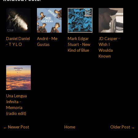
Daniel Daniel
André - Me
Mark Edgar
JD Casper -
- T Y L O
Gustas
Stuart - New
Wish I
Kind of Blue
Woulda
Known
Una Lengua
Infinita -
Memoria
(radio edit)
← Newer Post
Home
Older Post →