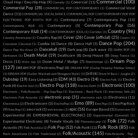
Commercial
(100)
Cloud Hop / Emo Hip-Hop
(9)
Comercial
(11)
Comedy
(1)
Commercial Pop
(28)
Commercial Vocal
COMMERCIAL POP CONTEMPORARY
(1)
Dance
(11)
COMMERCIAL VOCAL DANCE COMMERCIAL POP CONTEMPORARY POP POP
Contemporany
(7)
Contemporany Pop
(11)
ELECTRONIC POP SYNTH POP
(1)
Contemporary Pop
(16)
Contemporary
(3)
Contemporany R&B
(1)
Country
(96)
Contemporary R&B
(14)
CONTEMPORARY SOUL
(1)
Corridos
(1)
Cover
(26)
Cover (official)
(25)
Country Rap
(4)
Country Americana
(1)
Covers
(1)
Dance Pop
(204)
Cumbia
(6)
Dance
(8)
Dance Hall
(5)
Crossover Classical
(1)
Dancehall
(19)
Dark pop
(8)
Dark wave
(5)
Dance Pop Nu-disco
(2)
DARK-POP
(1)
Death Metal
(19)
Deathcore
(8)
Deep House
(8)
Darkwave
(1)
Deep Trance
(1)
Dream Pop
Disco
(11)
Doom Metal / Sludge
(7)
disco rap
(2)
Downtempo
(2)
(127)
DREAM POP (Electronic/Pop)
(4)
DREAM POP (Guitar Dreamy Mellow Vibes)
Drill
(4)
(1)
DREAM POP (Guitar Washed-out/Shoegaze Style)
(1)
Drum N Bass / Jungle
(2)
Dubstep
(19)
EDM
(43)
Electro
(14)
Easy Listening
(3)
Electro
Electro Folk
(1)
Electro Pop
(118)
Electronic
(100)
Funk
(4)
Electro Jazz
(1)
Electro-Goth
(1)
Electronic - Folk/Acoustic - Hip-hop/Rap
(1)
Electronic - Rock/Punk
(1)
electronic folk
(2)
electronic pop
(31)
Electronica
(11)
Electronic Folk Acoustic
(1)
electronic rock
(2)
Emo
(89)
Electronicore
(3)
Emo Pop Rock
Electrónica
(2)
ElectroPop
(1)
Emo Pop
(1)
epic
(16)
(9)
emo rock
(5)
Europe Based
(5)
Emo Rap
(1)
entrevistas
(1)
Eurovision
(1)
Experimental
(4)
EXPERIMENTAL (ELECTRONIC)
(3)
Experimental (General)
(1)
Folk
(72)
Experimental Electronic
(8)
Female Vocals
(6)
Folk
Flamenco pop
(1)
Folk Rock
(85)
Folk Pop
(52)
Acoustic
(9)
Folk Punk
(11)
Folk Acústica
(2)
Folk
Folk/Acoustic
(145)
Rock. Americana
(1)
Folk Tradicional
(2)
Folk/Acoustic - Pop -