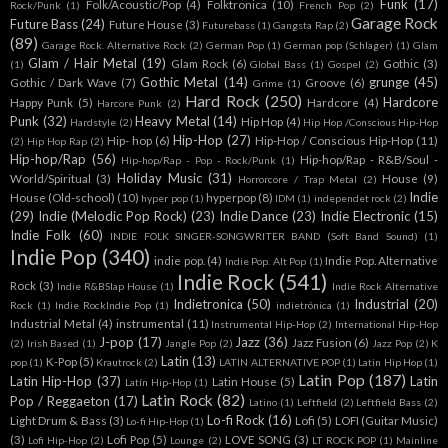
Funk
(17)
Folk/Acoustic/Pop
(4)
Folktronica
(10)
Rock/Punk
(1)
French Pop
(2)
Garage Rock
Future Bass
(24)
Future House
(3)
Futurebass
(1)
Gangsta Rap
(2)
(89)
Garage Rock. Alternative Rock
(2)
German Pop
(1)
German pop (Schlager)
(1)
Glam
Glam / Hair Metal
(19)
Glam Rock
(6)
Gothic
(3)
(1)
Global Bass
(1)
Gospel
(2)
Gothic Metal
(14)
grunge
(45)
Gothic / Dark Wave
(7)
Groove
(6)
Grime
(1)
Hard Rock
(250)
Hardcore
Happy Punk
(5)
Hardcore
(4)
Harcore Punk
(2)
Punk
(32)
Heavy Metal
(14)
Hip Hop
(4)
Hardstyle
(2)
Hip Hop /Conscious Hip-Hop
Hip-Hop
(27)
Hip- hop
(6)
Hip-Hop / Conscious Hip-Hop
(11)
(2)
Hip Hop Rap
(2)
Hip-hop/Rap
(56)
Hip-hop/Rap - R&B/Soul -
Hip-hop/Rap - Pop - Rock/Punk
(1)
Holiday Music
(31)
World/Spiritual
(3)
House
(9)
Horrorcore / Trap Metal
(2)
Indie
House (Old-school)
(10)
hyperpop
(8)
hyper pop
(1)
IDM
(1)
independet rock
(2)
(29)
Indie (Melodic Pop Rock)
(23)
Indie Dance
(23)
Indie Electronic
(15)
Indie Folk
(60)
INDIE FOLK SINGER-SONGWRITER BAND (Soft Band Sound)
(1)
Indie Pop
(340)
indie pop.
(4)
Indie Pop. Alternative
Indie Pop. Alt Pop
(1)
Indie Rock
(541)
Rock
(3)
Indie R&BSlap House
(1)
Indie Rock Alternative
Indietronica
(50)
Industrial
(20)
Rock
(1)
Indie RockIndie Pop
(1)
indietrónica
(1)
Industrial Metal
(4)
instrumental
(11)
Instrumental Hip-Hop
(2)
International Hip-Hop
J-pop
(17)
Jazz
(36)
Jazz Fusion
(6)
(2)
Irish Based
(1)
Jangle Pop
(2)
Jazz Pop
(2)
K
Latin
(13)
K-Pop
(5)
pop
(1)
Krautrock
(2)
LATIN ALTERNATIVE POP
(1)
Latin Hip Hop
(1)
Latin Pop
(187)
Latin Hip-Hop
(37)
Latin
Latin House
(5)
Latín Hip-Hop
(1)
Latin Rock
(82)
Pop / Reggaeton
(17)
Latino
(1)
Leftfield
(2)
Leftfield Bass
(2)
Lo-fi Rock
(16)
Light Drum & Bass
(3)
Lofi
(5)
LOFI (Guitar Music)
Lo-fi Hip-Hop
(1)
(3)
Lofi Pop
(5)
LOVE SONG
(3)
Lofi Hip-Hop
(2)
Lounge
(2)
LT ROCK POP
(1)
Mainline