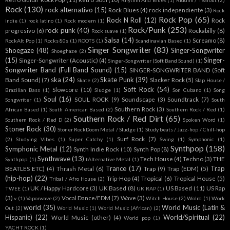
Rhythm And Blues
(1)
Riddim / Tearout
(2)
Rock
(130)
rock alternativo
(15)
Rock Blues
(4)
rock independiente
(3)
Rock
Rock Pop
(65)
Rock N Roll
(12)
Rock
indie
(1)
rock latino
(1)
Rock modern
(1)
Rock/Punk
(253)
rock punk
(40)
progresivo
(6)
Rockabilly
(8)
Rock suave
(1)
Salsa
(14)
Screamo
(8)
RockAlt Pop
(1)
Rocks 80s
(1)
ROOTS
(1)
Scandinavian Based
(1)
Singer Songwriter
(83)
Shoegaze
(48)
Singer-Songwriter
Shoeghaze
(2)
(15)
Singer-
Singer-Songwriter (Acoustic)
(4)
Singer-Songwriter (Soft Band Sound)
(1)
Songwriter Band (Full Band Sound)
(15)
SINGER-SONGWRITER BAND (Soft
ska
(24)
Skate Punk
(39)
Band Sound)
(7)
Slacker Rock
(5)
Skate
(2)
Slap House /
Soft Rock
(54)
Slowcore
(10)
Brazilian Bass
(1)
Sludge
(1)
Son Cubano
(1)
Song
Soul
(16)
SOUL ROCK
(9)
Soundscape
(3)
Soundtrack
(7)
Songwriter
(1)
South
Southern Rock
(3)
African Based
(1)
South American Based
(2)
Southern Rock / Red
(1)
Southern Rock / Red Dirt
(65)
Southern Rock / Red D
(2)
Spoken Word
(1)
Stoner Rock
(30)
Stoner RockDoom Metal / Sludge
(1)
Study beats / Jazz-hop / Chill-hop
Surf Rock
(7)
(2)
Studying Vibes
(1)
Super Catchy
(1)
Swing
(1)
Symphonic
(1)
Synthpop
(158)
Symphonic Metal
(12)
Synth Indie Rock
(10)
Synth Pop
(8)
Synthwave
(13)
Tech House
(4)
Techno
(3)
THE
Synthpop.
(1)
tAlternative Metal
(1)
Trance
(17)
Trap
BEATLES ETC)
(4)
Thrash Metal
(6)
Trap
(9)
Trap (EDM)
(5)
(hip-hop)
(22)
Trip-Hop
(4)
Tropical
(6)
Tropical House
(5)
Tribal / Afro House
(2)
UK / Happy Hardcore
(3)
UK Based
(8)
US Based
(11)
US Rap
TWEE
(1)
UK RAP
(1)
(3)
Vocal Dance/EDM
(7)
Wave
(3)
v
(1)
Vaporwave
(2)
Witch House
(2)
Wolrd
(1)
Work
world
(35)
World Music (Latin &
Out
(2)
World Music
(1)
World Music (African)
(2)
Hispanic)
(22)
World/Spiritual
(22)
World Music (other)
(4)
World pop
(1)
YACHT ROCK
(1)