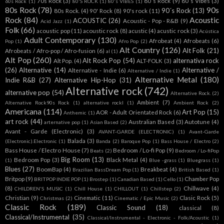
70s Rock
(3)
80´s Rock
(9)
80´s Vibes
(3)
60s Rock
(1)
80'S ROCK
(1)
80's VIBES
(1)
80s Rock
(78)
90s
90´s Rock
(13)
80s Rock.
(4)
90' Rock
(8)
90's rock
(11)
Rock
(84)
Acoustic
ACOUSTIC
(26)
Acoustic - Pop - R&B
(9)
Acid Jazz
(1)
Folk
(66)
acoustic pop
(11)
acoustic rock
(8)
acustic
(4)
acustic rock
(3)
Acústica
Adult Contemporary
(130)
Afrobeat
(4)
Afrobeats
(6)
Pop
(1)
Afro Pop
(2)
Alt Country
(126)
Alt Folk
(21)
Afrobeats / Afro-pop / Afro-fusion
(6)
al
(1)
Alt Pop
(260)
Alt Rock Pop
(54)
alternativa rock
Alt Pop.
(4)
ALT-FOLK
(3)
(26)
Alternative
(14)
Alternative /
Alternative - Indie
(6)
Alternative / Indie
(1)
Alternative Metal
(180)
Indie R&B
(27)
Alternative Hip-Hop
(31)
Alternative rock
(742)
alternative pop
(54)
Alternative Rock.
(2)
Ambient
(7)
Alternative Rock90s Rock
(1)
alternative rockl
(1)
Ambient Rock
(2)
Americana
(114)
Art Pop
(15)
AOR - Adult Orientated Rock
(6)
Anthemic
(1)
art rock
(44)
Australian Based
(3)
Autotune
(4)
arternative pop
(1)
Asian Based
(2)
Avant - Garde (Electronic)
(3)
AVANT-GARDE (ELECTRONIC)
(1)
Avant-Garde
Balada
(3)
(Electronic).Electronic
(1)
Banda
(2)
Baroque Pop
(1)
Bass House / Electro
(2)
Bass House / Electro House
(7)
Bedroom / Lo-fi Pop
(9)
Beats
(2)
Bedroom / Lo-fiPop
Big Room
(13)
Bedroom Pop
(3)
Black Metal
(4)
(1)
Blue -grass
(1)
Bluegrass
(1)
Blues
(27)
BoomBap
(4)
Breakbeat
(4)
Brazilian BassDream Pop
(1)
British Based
(1)
Britpop
(9)
Chamber Pop
BRITPOP INDIE POP
(1)
Brostep
(1)
Canadian Based
(1)
Cello
(1)
(8)
Chillwave
(4)
CHILDREN'S MUSIC
(1)
Chill House
(1)
CHILLOUT
(1)
Chillstep
(2)
Christian
(9)
Cinematic
(11)
Clasic Rock
(5)
Christmas
(2)
Cinematic / Epic Music
(2)
Classic Rock
(189)
Classic Sound
(18)
classical
(8)
Classical/Instrumental
(35)
Classical/Instrumental - Electronic - Folk/Acoustic
(1)