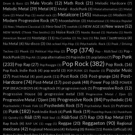
Male Vocals
(12)
Math Rock
(21)
Melodic Hardcore
(7)
Drum & Bass
(2)
Melodic Metal
(39)
Metal
(41)
Metal - Rock/Punk
(3)
Metal alternativo
(2)
Metal
Metalcore
(145)
Modern
(3)
Core
(2)
Metal Pop
(1)
metal rock
(2)
Midtempo
(2)
Modern Progressive Rock
(47)
Moombahton
(3)
Motivational
(1)
Música Popular
New wave
(52)
Neo-Soul
(7)
NEW AGE
(4)
(1)
Neo / Modern Classical
(1)
neofolk
(1)
Noise Rock
(7)
NEW WAVE (Think The Smiths)
(1)
Nordic Based
(1)
Norteño
(1)
North
Nostalgic
(11)
Nu Jazz / Jazztronica
(4)
American Based
(1)
Nu Cumbia
(2)
Nu Jazz
(1)
Nu Metal
(4)
Nu-disco
(3)
Old-school Hip-Hop
(1)
Pdychedelic Rock
(1)
Peak / Driving
Pop
(374)
Pop -
Techno
(1)
Phonk
(1)
Political Hip-Hop
(2)
Pop - R&B/Soul
(1)
Pop Punk
Rock/Punk
(3)
pop alternativo
(5)
Pop indie
(3)
pop latino
(7)
Pop Alt
(1)
Pop Rock
(382)
(233)
Pop Rap
(27)
Pop Rock.
(16)
Pop Reagge
(1)
Popular Music
Pop Rock. Indie Rock
(4)
pop world
(3)
POP-PUNK
(2)
Popular
(1)
Post-
(27)
Post Rock
(50)
Post-grunge
(26)
Post Metal
(4)
post punk
(11)
Hardcore
(74)
Post-Metal
(17)
post-punk
(48)
Power Pop
(60)
POWER
Progressive Rock
(12)
POP (BEACH BOYS
(4)
Prog Rock
(9)
progresive rock
(5)
Progressive House
(6)
progressive metal
(10)
Progressive Metal / Djen
(2)
Progressive Rock
(84)
Progressive Metal / Djent
(38)
Psychedelic
(14)
Psychedelic Rock
(57)
Psytrance
Psychedelic / Freak Folk
(2)
Psychedelyc Rock
(2)
Punk
(182)
Punk Rock
(19)
(3)
Punk Indie Rock
(4)
PunkPop Punk
(1)
PunkPunk
R&B
(19)
R&B/Soul
(57)
Rap
(30)
Rap Metal
(19)
(1)
Quieky
(1)
R&B Soul
(1)
Reggaeton
(90)
Reggae
(20)
Regional
Rap Rock
(4)
RAP UK
(1)
regg
(1)
mexicana
(42)
Regional Mexicano
(4)
Relaxing
(8)
Remix
(11)
Remix (official)
(4)
Retro Guitar Rock Pop
(11)
Retro Soul
(10)