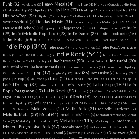
Punk
(32)
Heavy Metal
(14)
Hip Hop
(4)
Hardstyle
(2)
Hip Hop /Conscious Hip-Hop
Hip-Hop
(27)
Hip- hop
(6)
Hip-Hop / Conscious Hip-Hop
(11)
(2)
Hip Hop Rap
(2)
Hip-hop/Rap
(56)
Hip-hop/Rap - R&B/Soul -
Hip-hop/Rap - Pop - Rock/Punk
(1)
Holiday Music
(31)
World/Spiritual
(3)
House
(9)
Horrorcore / Trap Metal
(2)
Indie
House (Old-school)
(10)
hyperpop
(8)
hyper pop
(1)
IDM
(1)
independet rock
(2)
(29)
Indie (Melodic Pop Rock)
(23)
Indie Dance
(23)
Indie Electronic
(15)
Indie Folk
(60)
INDIE FOLK SINGER-SONGWRITER BAND (Soft Band Sound)
(1)
Indie Pop
(340)
indie pop.
(4)
Indie Pop. Alternative
Indie Pop. Alt Pop
(1)
Indie Rock
(541)
Rock
(3)
Indie R&BSlap House
(1)
Indie Rock Alternative
Indietronica
(50)
Industrial
(20)
Rock
(1)
Indie RockIndie Pop
(1)
indietrónica
(1)
Industrial Metal
(4)
instrumental
(11)
Instrumental Hip-Hop
(2)
International Hip-Hop
J-pop
(17)
Jazz
(36)
Jazz Fusion
(6)
(2)
Irish Based
(1)
Jangle Pop
(2)
Jazz Pop
(2)
K
Latin
(13)
K-Pop
(5)
pop
(1)
Krautrock
(2)
LATIN ALTERNATIVE POP
(1)
Latin Hip Hop
(1)
Latin Pop
(187)
Latin Hip-Hop
(37)
Latin
Latin House
(5)
Latín Hip-Hop
(1)
Latin Rock
(82)
Pop / Reggaeton
(17)
Latino
(1)
Leftfield
(2)
Leftfield Bass
(2)
Lo-fi Rock
(16)
Light Drum & Bass
(3)
Lofi
(5)
LOFI (Guitar Music)
Lo-fi Hip-Hop
(1)
(3)
Lofi Pop
(5)
LOVE SONG
(3)
Lofi Hip-Hop
(2)
Lounge
(2)
LT ROCK POP
(1)
Mainline
Male Vocals
(12)
Math Rock
(21)
Melodic Hardcore
(7)
Drum & Bass
(2)
Melodic Metal
(39)
Metal
(41)
Metal - Rock/Punk
(3)
Metal alternativo
(2)
Metal
Metalcore
(145)
Modern
(3)
Core
(2)
Metal Pop
(1)
metal rock
(2)
Midtempo
(2)
Modern Progressive Rock
(47)
Moombahton
(3)
Motivational
(1)
Música Popular
New wave
(52)
Neo-Soul
(7)
NEW AGE
(4)
(1)
Neo / Modern Classical
(1)
neofolk
(1)
Noise Rock
(7)
NEW WAVE (Think The Smiths)
(1)
Nordic Based
(1)
Norteño
(1)
North