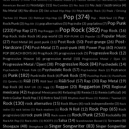
Nostalgic
(11)
Nu Jazz / Jazztronica
(4)
American Based
(1)
Nu Cumbia
(2)
Nu Jazz
(1)
Nu Metal
(4)
Nu-disco
(3)
Old-school Hip-Hop
(1)
Pdychedelic Rock
(1)
Peak / Driving
Pop
(374)
Pop -
Techno
(1)
Phonk
(1)
Political Hip-Hop
(2)
Pop - R&B/Soul
(1)
Pop Punk
Rock/Punk
(3)
pop alternativo
(5)
Pop indie
(3)
pop latino
(7)
Pop Alt
(1)
Pop Rock
(382)
(233)
Pop Rap
(27)
Pop Rock.
(16)
Pop Reagge
(1)
Popular Music
Pop Rock. Indie Rock
(4)
pop world
(3)
POP-PUNK
(2)
Popular
(1)
Post-
(27)
Post Rock
(50)
Post-grunge
(26)
Post Metal
(4)
post punk
(11)
Hardcore
(74)
Post-Metal
(17)
post-punk
(48)
Power Pop
(60)
POWER
Progressive Rock
(12)
POP (BEACH BOYS
(4)
Prog Rock
(9)
progresive rock
(5)
Progressive House
(6)
progressive metal
(10)
Progressive Metal / Djen
(2)
Progressive Rock
(84)
Progressive Metal / Djent
(38)
Psychedelic
(14)
Psychedelic Rock
(57)
Psytrance
Psychedelic / Freak Folk
(2)
Psychedelyc Rock
(2)
Punk
(182)
Punk Rock
(19)
(3)
Punk Indie Rock
(4)
PunkPop Punk
(1)
PunkPunk
R&B
(19)
R&B/Soul
(57)
Rap
(30)
Rap Metal
(19)
(1)
Quieky
(1)
R&B Soul
(1)
Reggaeton
(90)
Reggae
(20)
Regional
Rap Rock
(4)
RAP UK
(1)
regg
(1)
mexicana
(42)
Regional Mexicano
(4)
Relaxing
(8)
Remix
(11)
Remix (official)
(4)
Retro Guitar Rock Pop
(11)
Retro Soul
(10)
Rhythm And Blues
(1)
Riddim / Tearout
(2)
Rock
(130)
rock alternativo
(15)
Rock Blues
(4)
rock independiente
(3)
Rock
Rock Pop
(65)
Rock N Roll
(12)
Rock
indie
(1)
rock latino
(1)
Rock modern
(1)
Rock/Punk
(253)
rock punk
(40)
progresivo
(6)
Rockabilly
(8)
Rock suave
(1)
Salsa
(14)
Screamo
(8)
RockAlt Pop
(1)
Rocks 80s
(1)
ROOTS
(1)
Scandinavian Based
(1)
Singer Songwriter
(83)
Shoegaze
(48)
Singer-Songwriter
Shoeghaze
(2)