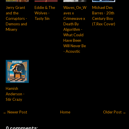
Jerry Grant
Eddie & The
Waves_On_W
Michael Des
and the
Wolves -
aves x
Barres - 20th
Corruptors -
Tasty Sin
Crimewave x
Century Boy
Demons and
Death By
(T.Rex Cover)
Misery
Algorithm -
What Could
Have Been
Will Never Be
- Acoustic
Hamish
Anderson -
Stir Crazy
← Newer Post
Home
Older Post →
0 comments: