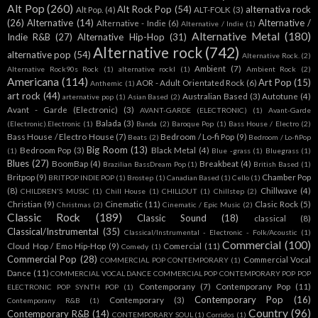
Alt Pop
(260)
Alt Rock Pop
(54)
alternativa rock
Alt Pop.
(4)
ALT-FOLK
(3)
(26)
Alternative
(14)
Alternative /
Alternative - Indie
(6)
Alternative / Indie
(1)
Alternative Metal
(180)
Indie R&B
(27)
Alternative Hip-Hop
(31)
Alternative rock
(742)
alternative pop
(54)
Alternative Rock.
(2)
Ambient
(7)
Alternative Rock90s Rock
(1)
alternative rockl
(1)
Ambient Rock
(2)
Americana
(114)
Art Pop
(15)
AOR - Adult Orientated Rock
(6)
Anthemic
(1)
art rock
(44)
Australian Based
(3)
Autotune
(4)
arternative pop
(1)
Asian Based
(2)
Avant - Garde (Electronic)
(3)
AVANT-GARDE (ELECTRONIC)
(1)
Avant-Garde
Balada
(3)
(Electronic).Electronic
(1)
Banda
(2)
Baroque Pop
(1)
Bass House / Electro
(2)
Bass House / Electro House
(7)
Bedroom / Lo-fi Pop
(9)
Beats
(2)
Bedroom / Lo-fiPop
Big Room
(13)
Bedroom Pop
(3)
Black Metal
(4)
(1)
Blue -grass
(1)
Bluegrass
(1)
Blues
(27)
BoomBap
(4)
Breakbeat
(4)
Brazilian BassDream Pop
(1)
British Based
(1)
Britpop
(9)
Chamber Pop
BRITPOP INDIE POP
(1)
Brostep
(1)
Canadian Based
(1)
Cello
(1)
(8)
Chillwave
(4)
CHILDREN'S MUSIC
(1)
Chill House
(1)
CHILLOUT
(1)
Chillstep
(2)
Christian
(9)
Cinematic
(11)
Clasic Rock
(5)
Christmas
(2)
Cinematic / Epic Music
(2)
Classic Rock
(189)
Classic Sound
(18)
classical
(8)
Classical/Instrumental
(35)
Classical/Instrumental - Electronic - Folk/Acoustic
(1)
Commercial
(100)
Cloud Hop / Emo Hip-Hop
(9)
Comercial
(11)
Comedy
(1)
Commercial Pop
(28)
Commercial Vocal
COMMERCIAL POP CONTEMPORARY
(1)
Dance
(11)
COMMERCIAL VOCAL DANCE COMMERCIAL POP CONTEMPORARY POP POP
Contemporany
(7)
Contemporany Pop
(11)
ELECTRONIC POP SYNTH POP
(1)
Contemporary Pop
(16)
Contemporary
(3)
Contemporany R&B
(1)
Country
(96)
Contemporary R&B
(14)
CONTEMPORARY SOUL
(1)
Corridos
(1)