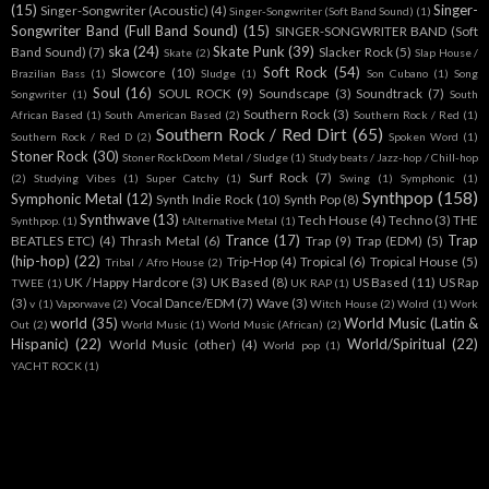
(15)
Singer-
Singer-Songwriter (Acoustic)
(4)
Singer-Songwriter (Soft Band Sound)
(1)
Songwriter Band (Full Band Sound)
(15)
SINGER-SONGWRITER BAND (Soft
ska
(24)
Skate Punk
(39)
Band Sound)
(7)
Slacker Rock
(5)
Skate
(2)
Slap House /
Soft Rock
(54)
Slowcore
(10)
Brazilian Bass
(1)
Sludge
(1)
Son Cubano
(1)
Song
Soul
(16)
SOUL ROCK
(9)
Soundscape
(3)
Soundtrack
(7)
Songwriter
(1)
South
Southern Rock
(3)
African Based
(1)
South American Based
(2)
Southern Rock / Red
(1)
Southern Rock / Red Dirt
(65)
Southern Rock / Red D
(2)
Spoken Word
(1)
Stoner Rock
(30)
Stoner RockDoom Metal / Sludge
(1)
Study beats / Jazz-hop / Chill-hop
Surf Rock
(7)
(2)
Studying Vibes
(1)
Super Catchy
(1)
Swing
(1)
Symphonic
(1)
Synthpop
(158)
Symphonic Metal
(12)
Synth Indie Rock
(10)
Synth Pop
(8)
Synthwave
(13)
Tech House
(4)
Techno
(3)
THE
Synthpop.
(1)
tAlternative Metal
(1)
Trance
(17)
Trap
BEATLES ETC)
(4)
Thrash Metal
(6)
Trap
(9)
Trap (EDM)
(5)
(hip-hop)
(22)
Trip-Hop
(4)
Tropical
(6)
Tropical House
(5)
Tribal / Afro House
(2)
UK / Happy Hardcore
(3)
UK Based
(8)
US Based
(11)
US Rap
TWEE
(1)
UK RAP
(1)
(3)
Vocal Dance/EDM
(7)
Wave
(3)
v
(1)
Vaporwave
(2)
Witch House
(2)
Wolrd
(1)
Work
world
(35)
World Music (Latin &
Out
(2)
World Music
(1)
World Music (African)
(2)
Hispanic)
(22)
World/Spiritual
(22)
World Music (other)
(4)
World pop
(1)
YACHT ROCK
(1)