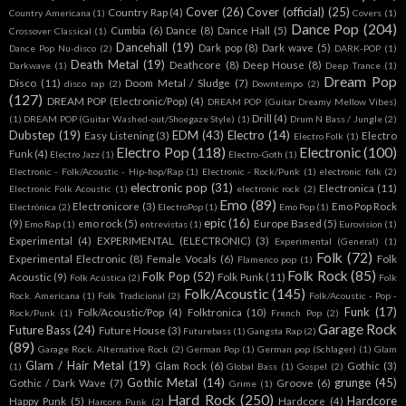
Cover
(26)
Cover (official)
(25)
Country Rap
(4)
Country Americana
(1)
Covers
(1)
Dance Pop
(204)
Cumbia
(6)
Dance
(8)
Dance Hall
(5)
Crossover Classical
(1)
Dancehall
(19)
Dark pop
(8)
Dark wave
(5)
Dance Pop Nu-disco
(2)
DARK-POP
(1)
Death Metal
(19)
Deathcore
(8)
Deep House
(8)
Darkwave
(1)
Deep Trance
(1)
Dream Pop
Disco
(11)
Doom Metal / Sludge
(7)
disco rap
(2)
Downtempo
(2)
(127)
DREAM POP (Electronic/Pop)
(4)
DREAM POP (Guitar Dreamy Mellow Vibes)
Drill
(4)
(1)
DREAM POP (Guitar Washed-out/Shoegaze Style)
(1)
Drum N Bass / Jungle
(2)
Dubstep
(19)
EDM
(43)
Electro
(14)
Easy Listening
(3)
Electro
Electro Folk
(1)
Electro Pop
(118)
Electronic
(100)
Funk
(4)
Electro Jazz
(1)
Electro-Goth
(1)
Electronic - Folk/Acoustic - Hip-hop/Rap
(1)
Electronic - Rock/Punk
(1)
electronic folk
(2)
electronic pop
(31)
Electronica
(11)
Electronic Folk Acoustic
(1)
electronic rock
(2)
Emo
(89)
Electronicore
(3)
Emo Pop Rock
Electrónica
(2)
ElectroPop
(1)
Emo Pop
(1)
epic
(16)
(9)
emo rock
(5)
Europe Based
(5)
Emo Rap
(1)
entrevistas
(1)
Eurovision
(1)
Experimental
(4)
EXPERIMENTAL (ELECTRONIC)
(3)
Experimental (General)
(1)
Folk
(72)
Experimental Electronic
(8)
Female Vocals
(6)
Folk
Flamenco pop
(1)
Folk Rock
(85)
Folk Pop
(52)
Acoustic
(9)
Folk Punk
(11)
Folk Acústica
(2)
Folk
Folk/Acoustic
(145)
Rock. Americana
(1)
Folk Tradicional
(2)
Folk/Acoustic - Pop -
Funk
(17)
Folk/Acoustic/Pop
(4)
Folktronica
(10)
Rock/Punk
(1)
French Pop
(2)
Garage Rock
Future Bass
(24)
Future House
(3)
Futurebass
(1)
Gangsta Rap
(2)
(89)
Garage Rock. Alternative Rock
(2)
German Pop
(1)
German pop (Schlager)
(1)
Glam
Glam / Hair Metal
(19)
Glam Rock
(6)
Gothic
(3)
(1)
Global Bass
(1)
Gospel
(2)
Gothic Metal
(14)
grunge
(45)
Gothic / Dark Wave
(7)
Groove
(6)
Grime
(1)
Hard Rock
(250)
Hardcore
Happy Punk
(5)
Hardcore
(4)
Harcore Punk
(2)