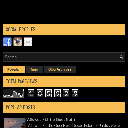
SOCIAL PROFILES
Popular
Tags
Blog Archives
TOTAL PAGEVIEWS
1
0
5
9
2
9
POPULAR POSTS
Allowed - Little QueeNotn
Allowed - Little QueeNotn Desde Estados Unidos viene