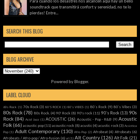
Para cuando los desastres nos alcancen aquí hay un bello
soundtrack que transmitirá confort y serenidad, no te lo
pierdas! Entre...
SEARCH THIS BLOG
BLOG ARCHIVE
Powered by
Blogger
.
LABEL CLOUD
70s Rock
(3)
80´s Rock
(9)
80´s Vibes
(3)
60s Rock
(1)
80'S ROCK
(1)
80's VIBES
(1)
80s Rock
(78)
90s
90´s Rock
(13)
80s Rock.
(4)
90' Rock
(8)
90's rock
(11)
Rock
(84)
Acoustic
ACOUSTIC
(26)
Acoustic - Pop - R&B
(9)
Acid Jazz
(1)
Folk
(66)
acoustic pop
(11)
acoustic rock
(8)
acustic
(4)
acustic rock
(3)
Acústica
Adult Contemporary
(130)
Afrobeat
(4)
Afrobeats
(6)
Pop
(1)
Afro Pop
(2)
Alt Country
(126)
Alt Folk
(21)
Afrobeats / Afro-pop / Afro-fusion
(6)
al
(1)