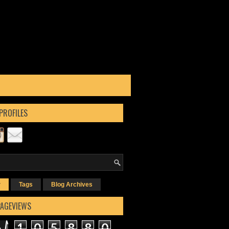
PROFILES
r
Tags
Blog Archives
PAGEVIEWS
1
0
5
8
8
0