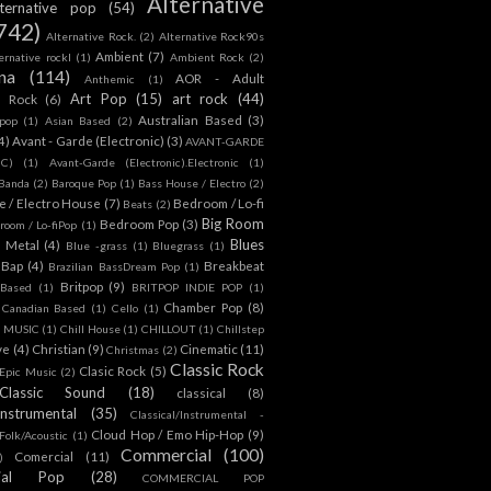
Alternative
lternative pop
(54)
742)
Alternative Rock.
(2)
Alternative Rock90s
Ambient
(7)
ternative rockl
(1)
Ambient Rock
(2)
na
(114)
AOR - Adult
Anthemic
(1)
Art Pop
(15)
art rock
(44)
d Rock
(6)
Australian Based
(3)
 pop
(1)
Asian Based
(2)
4)
Avant - Garde (Electronic)
(3)
AVANT-GARDE
IC)
(1)
Avant-Garde (Electronic).Electronic
(1)
Banda
(2)
Baroque Pop
(1)
Bass House / Electro
(2)
 / Electro House
(7)
Bedroom / Lo-fi
Beats
(2)
Big Room
Bedroom Pop
(3)
room / Lo-fiPop
(1)
Blues
k Metal
(4)
Blue -grass
(1)
Bluegrass
(1)
Bap
(4)
Breakbeat
Brazilian BassDream Pop
(1)
Britpop
(9)
 Based
(1)
BRITPOP INDIE POP
(1)
Chamber Pop
(8)
Canadian Based
(1)
Cello
(1)
S MUSIC
(1)
Chill House
(1)
CHILLOUT
(1)
Chillstep
ve
(4)
Christian
(9)
Cinematic
(11)
Christmas
(2)
Classic Rock
Clasic Rock
(5)
 Epic Music
(2)
Classic Sound
(18)
classical
(8)
Instrumental
(35)
Classical/Instrumental -
Cloud Hop / Emo Hip-Hop
(9)
 Folk/Acoustic
(1)
Commercial
(100)
Comercial
(11)
)
ial Pop
(28)
COMMERCIAL POP