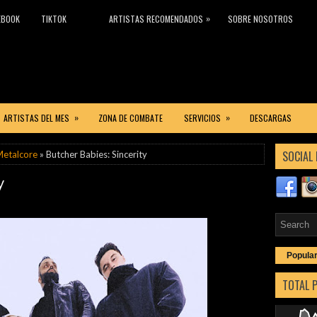
»
EBOOK
TIKTOK
ARTISTAS RECOMENDADOS
SOBRE NOSOTROS
»
»
ARTISTAS DEL MES
ZONA DE COMBATE
SERVICIOS
DESCARGAS
SOCIAL 
etalcore
» Butcher Babies: Sincerity
y
Popula
TOTAL 