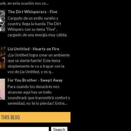
unk, en esta ocasión nos co...
The Dirt Whisperers - Five
Cargado de un estilo sureño y
country, llega la banda The Dirt
Whispers con su tema "Five" ,
cargado de una energía muy cálida,
Lia Untitled - Hearts on Fire
¡Lia Untitled logra crear un ambiente
que se siente fuerte! Este tema
simplemente te va a trapar con la
voz de Lia Untitled, y es q...
For You Brother - Swept Away
Para cuando los desastres nos
alcancen aquí hay un bello
soundtrack que transmitirá confort y
serenidad, no te lo pierdas! Entre...
 THIS BLOG