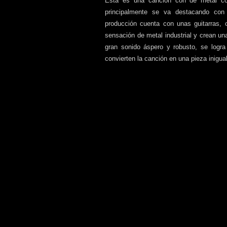
Esta es una canción con de metal con
principalmente se va destacando con 
producción cuenta con unas guitarras, 
sensación de metal industrial y crean un
gran sonido áspero y robusto, se logr
convierten la canción en una pieza inigua