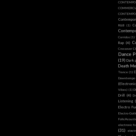
CONTEMPO
COMMERC
CONTEMPOR
Contempo
C
R&B
(1)
Contemp
Corridos
(1)
C
Rap
(4)
Crossover Cl
Dance 
(19)
Dark 
Death Me
D
Trance
(1)
Downtempo
(Electroni
Vibes)
(1)
D
Drill
(4)
D
Listening
Electro Fu
Electro-Got
Folk/Acoust
electronic fo
(31)
elect