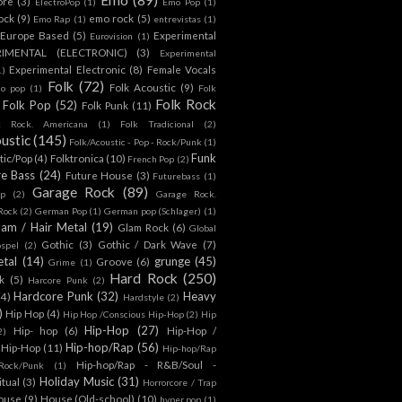
ore
(3)
ElectroPop
(1)
Emo Pop
(1)
ock
(9)
emo rock
(5)
Emo Rap
(1)
entrevistas
(1)
Europe Based
(5)
Experimental
Eurovision
(1)
RIMENTAL (ELECTRONIC)
(3)
Experimental
Experimental Electronic
(8)
Female Vocals
1)
Folk
(72)
Folk Acoustic
(9)
co pop
(1)
Folk
Folk Rock
Folk Pop
(52)
Folk Punk
(11)
k Rock. Americana
(1)
Folk Tradicional
(2)
ustic
(145)
Folk/Acoustic - Pop - Rock/Punk
(1)
Funk
tic/Pop
(4)
Folktronica
(10)
French Pop
(2)
re Bass
(24)
Future House
(3)
Futurebass
(1)
Garage Rock
(89)
p
(2)
Garage Rock.
 Rock
(2)
German Pop
(1)
German pop (Schlager)
(1)
lam / Hair Metal
(19)
Glam Rock
(6)
Global
Gothic
(3)
Gothic / Dark Wave
(7)
spel
(2)
tal
(14)
grunge
(45)
Groove
(6)
Grime
(1)
Hard Rock
(250)
k
(5)
Harcore Punk
(2)
Hardcore Punk
(32)
Heavy
(4)
Hardstyle
(2)
)
Hip Hop
(4)
Hip Hop /Conscious Hip-Hop
(2)
Hip
Hip-Hop
(27)
Hip- hop
(6)
Hip-Hop /
2)
Hip-hop/Rap
(56)
 Hip-Hop
(11)
Hip-hop/Rap
Hip-hop/Rap - R&B/Soul -
ock/Punk
(1)
Holiday Music
(31)
itual
(3)
Horrorcore / Trap
ouse
(9)
House (Old-school)
(10)
hyper pop
(1)