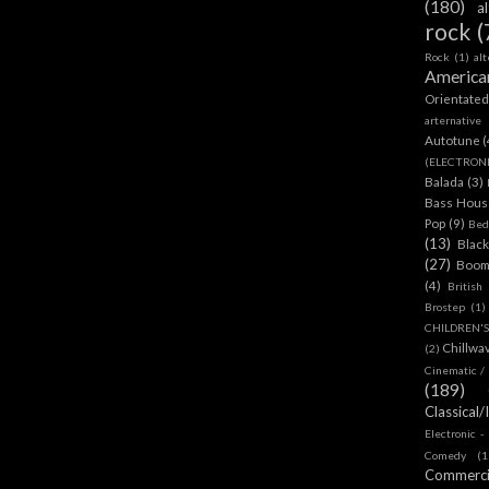
(180)
a
rock
(
Rock
(1)
al
America
Orientate
arternative
Autotune
(
(ELECTRON
Balada
(3)
Bass House
Pop
(9)
Bed
(13)
Blac
(27)
Boom
(4)
British
Brostep
(1)
CHILDREN'
Chillwa
(2)
Cinematic /
(189)
Classical/
Electronic -
Comedy
(1
Commerc