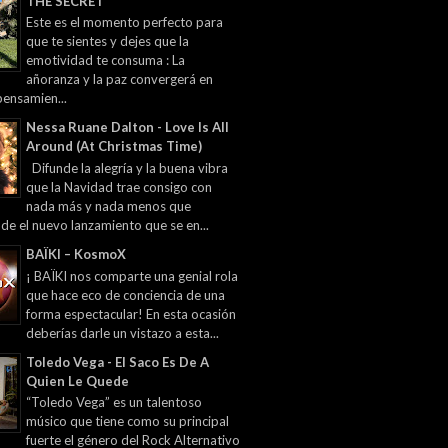
THE SECRET
Este es el momento perfecto para
que te sientes y dejes que la
emotividad te consuma : La
añoranza y la paz convergerá en
pensamien...
Nessa Ruane Dalton - Love Is All
Around (At Christmas Time)
Difunde la alegría y la buena vibra
que la Navidad trae consigo con
nada más y nada menos que
 de el nuevo lanzamiento que se en...
BAÏKI – KosmoX
¡ BAÏKI nos comparte una genial rola
que hace eco de conciencia de una
forma espectacular! En esta ocasión
deberías darle un vistazo a esta...
Toledo Vega - El Saco Es De A
Quien Le Quede
“Toledo Vega” es un talentoso
músico que tiene como su principal
fuerte el género del Rock Alternativo