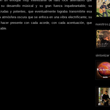
 un enfoque muy interesante de hard rock alternativo que
su desarrollo músical y su gran fuerza inquebrantable; su
crudas y potentes, que eventualmente lograba transmitirte esa
a atmósfera oscura que se enfoca en una vibra electrificante; su
a hacer presente con cada acorde, con cada acentuación, que
nuestros 
lable.
sintonizar