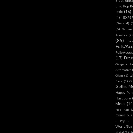
Electronic
Emo Pop R
epic
(16)
(4)
EXPE
(General)
(
(6)
Flamen
Acústica
(2)
(85)
Fol
Folk/Aco
Folk/Acous
(17)
Futu
Gangsta Ra
Alternative
G
Glam
(1)
Bass
(1)
Go
Gothic Me
Happy Pun
Hardcore
Metal
(14
Hop Rap
(
Conscious
- Pop - R
World/Spir
H
Metal
(2)