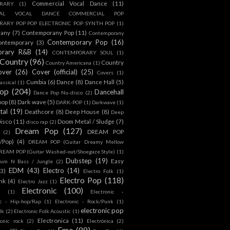
Commercial Vocal Dance
(11)
RARY
(1)
IAL VOCAL DANCE COMMERCIAL POP
ARY POP POP ELECTRONIC POP SYNTH POP
(1)
rany
(7)
Contemporany Pop
(11)
Contemporany
Contemporary Pop
(16)
ontemporary
(3)
orary R&B
(14)
CONTEMPORARY SOUL
(1)
Country
(96)
Country
Country Americana
(1)
over
(26)
Cover (official)
(25)
Covers
(1)
Cumbia
(6)
Dance
(8)
Dance Hall
(5)
assical
(1)
Pop
(204)
Dancehall
Dance Pop Nu-disco
(2)
pop
(8)
Dark wave
(5)
DARK-POP
(1)
Darkwave
(1)
tal
(19)
Deathcore
(8)
Deep House
(8)
Deep
isco
(11)
Doom Metal / Sludge
(7)
disco rap
(2)
Dream Pop
(127)
DREAM POP
(2)
c/Pop)
(4)
DREAM POP (Guitar Dreamy Mellow
REAM POP (Guitar Washed-out/Shoegaze Style)
(1)
Dubstep
(19)
Easy
rum N Bass / Jungle
(2)
EDM
(43)
Electro
(14)
(3)
Electro Folk
(1)
Electro Pop
(118)
nk
(4)
Electro Jazz
(1)
Electronic
(100)
h
(1)
Electronic -
ic - Hip-hop/Rap
(1)
Electronic - Rock/Punk
(1)
electronic pop
lk
(2)
Electronic Folk Acoustic
(1)
Electronica
(11)
ronic rock
(2)
Electrónica
(2)
Emo
(89)