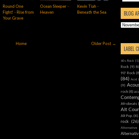
Round One
Ocean Sleeper -
Kevin Tiah -
Fight! - Rise from
Heaven
Beneath the Sea
BLOG A
Your Grave
Home
Older Post →
LABEL 
60s Rock
(1
Rock
(9)
8
90' Rock
(
(84)
Acid 
Acous
(9)
rock
(8)
ac
Contemp
Afrobeats
Alt Cou
Alt Pop.
(4)
rock
(26)
Alternative
Alternat