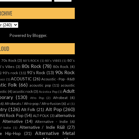
RCHIVE
Powered by
Blogger
.
CLOUD
70s Rock
(3)
80´s
)
80'S ROCK
(1)
80's VIBES
(1)
80s Rock
(78)
0´s Vibes
(3)
80s Rock.
(4)
90s Rock
90´s Rock
(13)
8)
90's rock
(11)
ACOUSTIC
(26)
Acoustic - Pop - R&B
Jazz
(1)
tic Folk
(66)
acoustic pop
(11)
acoustic
Adult
ustic
(4)
acustic rock
(3)
Acústica Pop
(1)
orary
(130)
Afrobeat
(4)
Afro Pop
(2)
(6)
Afrobeats / Afro-pop / Afro-fusion
(6)
al
(1)
ntry
(126)
Alt Pop
(260)
Alt Folk
(21)
Alt Rock Pop
(54)
alternativa
ALT-FOLK
(3)
Alternative
(14)
Alternative - Indie
(6)
Alternative / Indie R&B
(27)
 / Indie
(1)
Alternative Metal
ive Hip-Hop
(31)