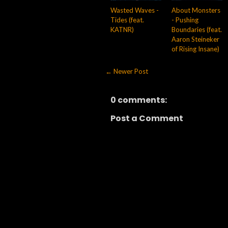
Wasted Waves -
About Monsters
Tides (feat.
- Pushing
KATNR)
Boundaries (feat.
Aaron Steineker
of Rising Insane)
← Newer Post
0 comments:
Post a Comment