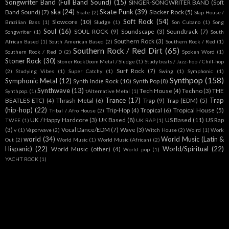
Songwriter Band (Full Band Sound)
(15)
SINGER-SONGWRITER BAND (Soft
ska
(24)
Skate Punk
(39)
Band Sound)
(7)
Slacker Rock
(5)
Skate
(2)
Slap House /
Soft Rock
(54)
Slowcore
(10)
Brazilian Bass
(1)
Sludge
(1)
Son Cubano
(1)
Song
Soul
(16)
SOUL ROCK
(9)
Soundscape
(3)
Soundtrack
(7)
Songwriter
(1)
South
Southern Rock
(3)
African Based
(1)
South American Based
(2)
Southern Rock / Red
(1)
Southern Rock / Red Dirt
(65)
Southern Rock / Red D
(2)
Spoken Word
(1)
Stoner Rock
(30)
Stoner RockDoom Metal / Sludge
(1)
Study beats / Jazz-hop / Chill-hop
Surf Rock
(7)
(2)
Studying Vibes
(1)
Super Catchy
(1)
Swing
(1)
Symphonic
(1)
Synthpop
(158)
Symphonic Metal
(12)
Synth Indie Rock
(10)
Synth Pop
(8)
Synthwave
(13)
Tech House
(4)
Techno
(3)
THE
Synthpop.
(1)
tAlternative Metal
(1)
Trance
(17)
Trap
BEATLES ETC)
(4)
Thrash Metal
(6)
Trap
(9)
Trap (EDM)
(5)
(hip-hop)
(22)
Trip-Hop
(4)
Tropical
(6)
Tropical House
(5)
Tribal / Afro House
(2)
UK / Happy Hardcore
(3)
UK Based
(8)
US Based
(11)
US Rap
TWEE
(1)
UK RAP
(1)
(3)
Vocal Dance/EDM
(7)
Wave
(3)
v
(1)
Vaporwave
(2)
Witch House
(2)
Wolrd
(1)
Work
world
(34)
World Music (Latin &
Out
(2)
World Music
(1)
World Music (African)
(2)
Hispanic)
(22)
World/Spiritual
(22)
World Music (other)
(4)
World pop
(1)
YACHT ROCK
(1)