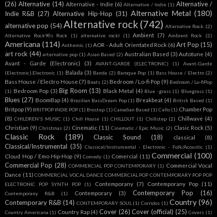
(26)
Alternative
(14)
Alternative /
Alternative - Indie
(6)
Alternative / Indie
(1)
Alternative Metal
(180)
Indie R&B
(27)
Alternative Hip-Hop
(31)
Alternative rock
(742)
alternative pop
(54)
Alternative Rock.
(2)
Ambient
(7)
Alternative Rock90s Rock
(1)
alternative rockl
(1)
Ambient Rock
(2)
Americana
(114)
Art Pop
(15)
AOR - Adult Orientated Rock
(6)
Anthemic
(1)
art rock
(44)
Australian Based
(3)
Autotune
(4)
arternative pop
(1)
Asian Based
(2)
Avant - Garde (Electronic)
(3)
AVANT-GARDE (ELECTRONIC)
(1)
Avant-Garde
Balada
(3)
(Electronic).Electronic
(1)
Banda
(2)
Baroque Pop
(1)
Bass House / Electro
(2)
Bass House / Electro House
(7)
Bedroom / Lo-fi Pop
(9)
Beats
(2)
Bedroom / Lo-fiPop
Big Room
(13)
Bedroom Pop
(3)
Black Metal
(4)
(1)
Blue -grass
(1)
Bluegrass
(1)
Blues
(27)
BoomBap
(4)
Breakbeat
(4)
Brazilian BassDream Pop
(1)
British Based
(1)
Britpop
(9)
Chamber Pop
BRITPOP INDIE POP
(1)
Brostep
(1)
Canadian Based
(1)
Cello
(1)
(8)
Chillwave
(4)
CHILDREN'S MUSIC
(1)
Chill House
(1)
CHILLOUT
(1)
Chillstep
(2)
Christian
(9)
Cinematic
(11)
Clasic Rock
(5)
Christmas
(2)
Cinematic / Epic Music
(2)
Classic Rock
(189)
Classic Sound
(18)
classical
(8)
Classical/Instrumental
(35)
Classical/Instrumental - Electronic - Folk/Acoustic
(1)
Commercial
(100)
Cloud Hop / Emo Hip-Hop
(9)
Comercial
(11)
Comedy
(1)
Commercial Pop
(28)
Commercial Vocal
COMMERCIAL POP CONTEMPORARY
(1)
Dance
(11)
COMMERCIAL VOCAL DANCE COMMERCIAL POP CONTEMPORARY POP POP
Contemporany
(7)
Contemporany Pop
(11)
ELECTRONIC POP SYNTH POP
(1)
Contemporary Pop
(16)
Contemporary
(3)
Contemporany R&B
(1)
Country
(96)
Contemporary R&B
(14)
CONTEMPORARY SOUL
(1)
Corridos
(1)
Cover
(26)
Cover (official)
(25)
Country Rap
(4)
Country Americana
(1)
Covers
(1)