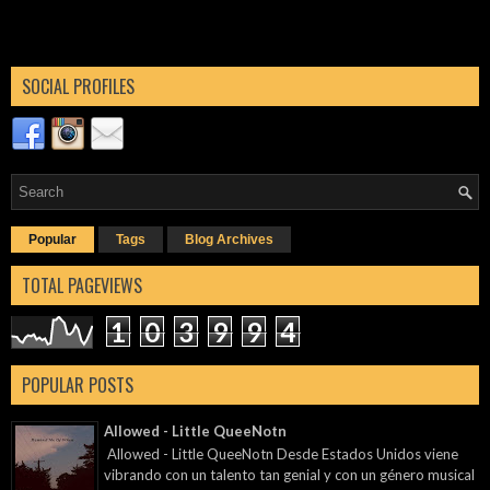
SOCIAL PROFILES
Popular
Tags
Blog Archives
TOTAL PAGEVIEWS
1
0
3
9
9
4
POPULAR POSTS
Allowed - Little QueeNotn
Allowed - Little QueeNotn Desde Estados Unidos viene
vibrando con un talento tan genial y con un género musical