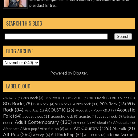
pierdas! Entre...
SEARCH THIS BLOG
BLOG ARCHIVE
Powered by
Blogger
.
LABEL CLOUD
70s Rock
(3)
80´s Rock
(9)
80´s Vibes
(3)
60s Rock
(1)
80'S ROCK
(1)
80's VIBES
(1)
80s Rock
(78)
90s
90´s Rock
(13)
80s Rock.
(4)
90' Rock
(8)
90's rock
(11)
Rock
(84)
Acoustic
ACOUSTIC
(26)
Acoustic - Pop - R&B
(9)
Acid Jazz
(1)
Folk
(64)
acoustic pop
(11)
acoustic rock
(8)
acustic
(4)
acustic rock
(3)
Acústica
Adult Contemporary
(130)
Afrobeat
(4)
Afrobeats
(6)
Pop
(1)
Afro Pop
(2)
Alt Country
(126)
Alt Folk
(21)
Afrobeats / Afro-pop / Afro-fusion
(6)
al
(1)
Alt Pop
(260)
Alt Rock Pop
(54)
alternativa rock
Alt Pop.
(4)
ALT-FOLK
(3)