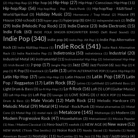
Hip-Hop
(27)
Hip- hop
(6)
Hip-Hop / Conscious Hip-Hop
(11)
(2)
Hip Hop Rap
(2)
Hip-hop/Rap
(56)
Hip-hop/Rap - R&B/Soul -
Hip-hop/Rap - Pop - Rock/Punk
(1)
Holiday Music
(31)
World/Spiritual
(3)
House
(9)
Horrorcore / Trap Metal
(2)
Indie
House (Old-school)
(10)
hyperpop
(8)
hyper pop
(1)
IDM
(1)
independet rock
(2)
(29)
Indie (Melodic Pop Rock)
(23)
Indie Dance
(23)
Indie Electronic
(15)
Indie Folk
(60)
INDIE FOLK SINGER-SONGWRITER BAND (Soft Band Sound)
(1)
Indie Pop
(340)
indie pop.
(4)
Indie Pop. Alternative
Indie Pop. Alt Pop
(1)
Indie Rock
(541)
Rock
(3)
Indie R&BSlap House
(1)
Indie Rock Alternative
Indietronica
(50)
Industrial
(20)
Rock
(1)
Indie RockIndie Pop
(1)
indietrónica
(1)
Industrial Metal
(4)
instrumental
(11)
Instrumental Hip-Hop
(2)
International Hip-Hop
J-pop
(17)
Jazz
(36)
Jazz Fusion
(6)
(2)
Irish Based
(1)
Jangle Pop
(2)
Jazz Pop
(2)
K
Latin
(13)
K-Pop
(5)
pop
(1)
Krautrock
(2)
LATIN ALTERNATIVE POP
(1)
Latin Hip Hop
(1)
Latin Pop
(187)
Latin Hip-Hop
(37)
Latin
Latin House
(5)
Latín Hip-Hop
(1)
Latin Rock
(82)
Pop / Reggaeton
(17)
Latino
(1)
Leftfield
(2)
Leftfield Bass
(2)
Lo-fi Rock
(16)
Light Drum & Bass
(3)
Lofi
(5)
LOFI (Guitar Music)
Lo-fi Hip-Hop
(1)
(3)
Lofi Pop
(5)
LOVE SONG
(3)
Lofi Hip-Hop
(2)
Lounge
(2)
LT ROCK POP
(1)
Mainline
Male Vocals
(12)
Math Rock
(21)
Melodic Hardcore
(7)
Drum & Bass
(2)
Melodic Metal
(39)
Metal
(41)
Metal - Rock/Punk
(3)
Metal alternativo
(2)
Metal
Metalcore
(145)
Modern
(3)
Core
(2)
Metal Pop
(1)
metal rock
(2)
Midtempo
(2)
Modern Progressive Rock
(47)
Moombahton
(3)
Motivational
(1)
Música Popular
New wave
(52)
Neo-Soul
(7)
NEW AGE
(4)
(1)
Neo / Modern Classical
(1)
neofolk
(1)
Noise Rock
(7)
NEW WAVE (Think The Smiths)
(1)
Nordic Based
(1)
Norteño
(1)
North
Nostalgic
(11)
Nu Jazz / Jazztronica
(4)
American Based
(1)
Nu Cumbia
(2)
Nu Jazz
(1)