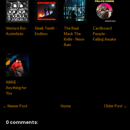
Venture Boi -
Sleek Teeth -
The Real
Cardboard
Assimilate
Endless
Mack The
People -
Knife - Neon
Falling Awake
Rain
ARRIE -
Anything for
You
← Newer Post
Home
Older Post →
0 comments: