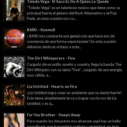
Toledo Vega - El Saco Es De A Quien Le Quede
“Toledo Vega” es un talentoso músico que tiene como su
principal fuerte el género del Rock Alternativo y el Pop
Punk, en esta ocasión nos co...
BAÏKI – KosmoX
¡ BAÏKI nos comparte una genial rola que hace eco de
conciencia de una forma espectacular! En esta ocasión
deberías darle un vistazo a esta...
The Dirt Whisperers - Five
Cargado de un estilo sureño y country, llega la banda The
Dirt Whispers con su tema "Five" , cargado de una energía
muy cálida, a...
Lia Untitled - Hearts on Fire
¡Lia Untitled logra crear un ambiente que se siente fuerte!
Este tema simplemente te va a trapar con la voz de Lia
Untitled, y es q...
For You Brother - Swept Away
Para cuando los desastres nos alcancen aquí hay un bello
soundtrack que transmitirá confort y serenidad, no te lo