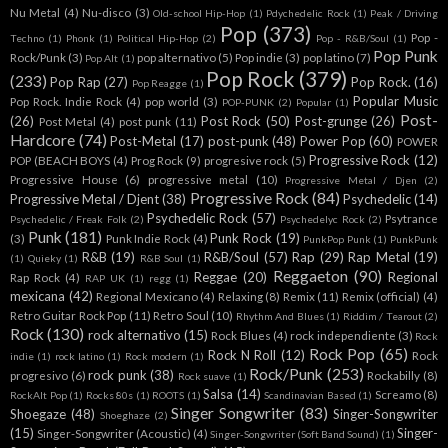
Nu Metal
(4)
Nu-disco
(3)
Old-school Hip-Hop
(1)
Pdychedelic Rock
(1)
Peak / Driving
Pop
(373)
Pop -
Techno
(1)
Phonk
(1)
Political Hip-Hop
(2)
Pop - R&B/Soul
(1)
Pop Punk
Rock/Punk
(3)
pop alternativo
(5)
Pop indie
(3)
pop latino
(7)
Pop Alt
(1)
Pop Rock
(379)
(233)
Pop Rap
(27)
Pop Rock.
(16)
Pop Reagge
(1)
Popular Music
Pop Rock. Indie Rock
(4)
pop world
(3)
POP-PUNK
(2)
Popular
(1)
Post-
(26)
Post Rock
(50)
Post-grunge
(26)
Post Metal
(4)
post punk
(11)
Hardcore
(74)
Post-Metal
(17)
post-punk
(48)
Power Pop
(60)
POWER
Progressive Rock
(12)
POP (BEACH BOYS
(4)
Prog Rock
(9)
progresive rock
(5)
Progressive House
(6)
progressive metal
(10)
Progressive Metal / Djen
(2)
Progressive Rock
(84)
Progressive Metal / Djent
(38)
Psychedelic
(14)
Psychedelic Rock
(57)
Psytrance
Psychedelic / Freak Folk
(2)
Psychedelyc Rock
(2)
Punk
(181)
Punk Rock
(19)
(3)
Punk Indie Rock
(4)
PunkPop Punk
(1)
PunkPunk
R&B
(19)
R&B/Soul
(57)
Rap
(29)
Rap Metal
(19)
(1)
Quieky
(1)
R&B Soul
(1)
Reggaeton
(90)
Reggae
(20)
Regional
Rap Rock
(4)
RAP UK
(1)
regg
(1)
mexicana
(42)
Regional Mexicano
(4)
Relaxing
(8)
Remix
(11)
Remix (official)
(4)
Retro Guitar Rock Pop
(11)
Retro Soul
(10)
Rhythm And Blues
(1)
Riddim / Tearout
(2)
Rock
(130)
rock alternativo
(15)
Rock Blues
(4)
rock independiente
(3)
Rock
Rock Pop
(65)
Rock N Roll
(12)
Rock
indie
(1)
rock latino
(1)
Rock modern
(1)
Rock/Punk
(253)
rock punk
(38)
progresivo
(6)
Rockabilly
(8)
Rock suave
(1)
Salsa
(14)
Screamo
(8)
RockAlt Pop
(1)
Rocks 80s
(1)
ROOTS
(1)
Scandinavian Based
(1)
Singer Songwriter
(83)
Shoegaze
(48)
Singer-Songwriter
Shoeghaze
(2)
(15)
Singer-
Singer-Songwriter (Acoustic)
(4)
Singer-Songwriter (Soft Band Sound)
(1)