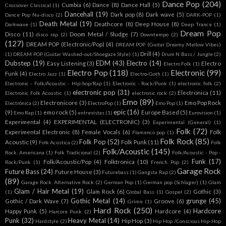
Dance Pop
(204)
Cumbia
(6)
Dance
(8)
Dance Hall
(5)
Crossover Classical
(1)
Dancehall
(19)
Dark pop
(8)
Dark wave
(5)
Dance Pop Nu-disco
(2)
DARK-POP
(1)
Death Metal
(19)
Deathcore
(8)
Deep House
(8)
Darkwave
(1)
Deep Trance
(1)
Dream Pop
Disco
(11)
Doom Metal / Sludge
(7)
disco rap
(2)
Downtempo
(2)
(127)
DREAM POP (Electronic/Pop)
(4)
DREAM POP (Guitar Dreamy Mellow Vibes)
Drill
(4)
(1)
DREAM POP (Guitar Washed-out/Shoegaze Style)
(1)
Drum N Bass / Jungle
(2)
Dubstep
(19)
EDM
(43)
Electro
(14)
Easy Listening
(3)
Electro
Electro Folk
(1)
Electro Pop
(118)
Electronic
(99)
Funk
(4)
Electro Jazz
(1)
Electro-Goth
(1)
Electronic - Folk/Acoustic - Hip-hop/Rap
(1)
Electronic - Rock/Punk
(1)
electronic folk
(2)
electronic pop
(31)
Electronica
(11)
Electronic Folk Acoustic
(1)
electronic rock
(2)
Emo
(89)
Electronicore
(3)
Emo Pop Rock
Electrónica
(2)
ElectroPop
(1)
Emo Pop
(1)
epic
(16)
(9)
emo rock
(5)
Europe Based
(5)
Emo Rap
(1)
entrevistas
(1)
Eurovision
(1)
Experimental
(4)
EXPERIMENTAL (ELECTRONIC)
(3)
Experimental (General)
(1)
Folk
(72)
Experimental Electronic
(8)
Female Vocals
(6)
Folk
Flamenco pop
(1)
Folk Rock
(85)
Folk Pop
(52)
Acoustic
(9)
Folk Punk
(11)
Folk Acústica
(2)
Folk
Folk/Acoustic
(145)
Rock. Americana
(1)
Folk Tradicional
(2)
Folk/Acoustic - Pop -
Funk
(17)
Folk/Acoustic/Pop
(4)
Folktronica
(10)
Rock/Punk
(1)
French Pop
(2)
Garage Rock
Future Bass
(24)
Future House
(3)
Futurebass
(1)
Gangsta Rap
(2)
(89)
Garage Rock. Alternative Rock
(2)
German Pop
(1)
German pop (Schlager)
(1)
Glam
Glam / Hair Metal
(19)
Glam Rock
(6)
Gothic
(3)
(1)
Global Bass
(1)
Gospel
(2)
Gothic Metal
(14)
grunge
(45)
Gothic / Dark Wave
(7)
Groove
(6)
Grime
(1)
Hard Rock
(250)
Hardcore
Happy Punk
(5)
Hardcore
(4)
Harcore Punk
(2)
Punk
(32)
Heavy Metal
(14)
Hip Hop
(3)
Hardstyle
(2)
Hip Hop /Conscious Hip-Hop