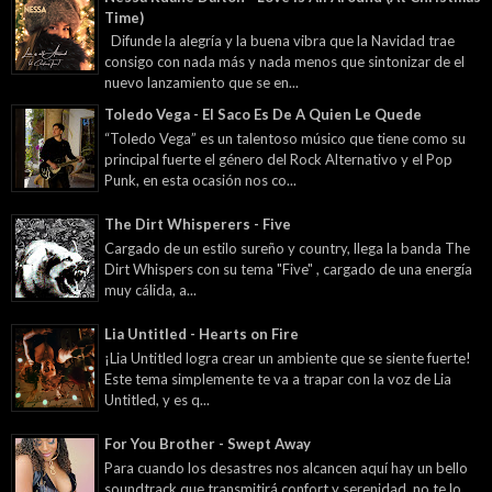
Time)
Difunde la alegría y la buena vibra que la Navidad trae
consigo con nada más y nada menos que sintonizar de el
nuevo lanzamiento que se en...
Toledo Vega - El Saco Es De A Quien Le Quede
“Toledo Vega” es un talentoso músico que tiene como su
principal fuerte el género del Rock Alternativo y el Pop
Punk, en esta ocasión nos co...
The Dirt Whisperers - Five
Cargado de un estilo sureño y country, llega la banda The
Dirt Whispers con su tema "Five" , cargado de una energía
muy cálida, a...
Lia Untitled - Hearts on Fire
¡Lia Untitled logra crear un ambiente que se siente fuerte!
Este tema simplemente te va a trapar con la voz de Lia
Untitled, y es q...
For You Brother - Swept Away
Para cuando los desastres nos alcancen aquí hay un bello
soundtrack que transmitirá confort y serenidad, no te lo