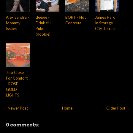
Alex Sandra -
deegie -
BORT - Hot
James Haro
Mommy
Drink til I
Concrete
In Storage -
Issues
Puke
City Terrace
(Robbie)
Too Close
For Comfort
- ROSE
GOLD
LIGHTS
← Newer Post
Home
Older Post →
0 comments: