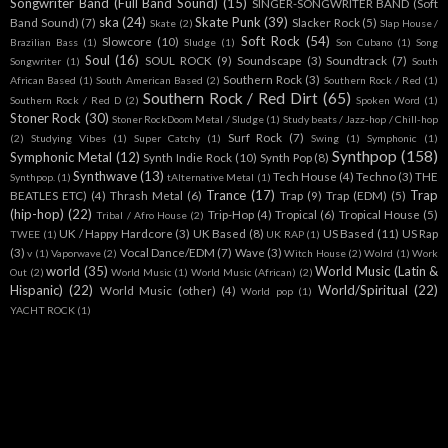
Songwriter Band (Full Band Sound)
(15)
SINGER-SONGWRITER BAND (Soft
ska
(24)
Skate Punk
(39)
Band Sound)
(7)
Slacker Rock
(5)
Skate
(2)
Slap House /
Soft Rock
(54)
Slowcore
(10)
Brazilian Bass
(1)
Sludge
(1)
Son Cubano
(1)
Song
Soul
(16)
SOUL ROCK
(9)
Soundscape
(3)
Soundtrack
(7)
Songwriter
(1)
South
Southern Rock
(3)
African Based
(1)
South American Based
(2)
Southern Rock / Red
(1)
Southern Rock / Red Dirt
(65)
Southern Rock / Red D
(2)
Spoken Word
(1)
Stoner Rock
(30)
Stoner RockDoom Metal / Sludge
(1)
Study beats / Jazz-hop / Chill-hop
Surf Rock
(7)
(2)
Studying Vibes
(1)
Super Catchy
(1)
Swing
(1)
Symphonic
(1)
Synthpop
(158)
Symphonic Metal
(12)
Synth Indie Rock
(10)
Synth Pop
(8)
Synthwave
(13)
Tech House
(4)
Techno
(3)
THE
Synthpop.
(1)
tAlternative Metal
(1)
Trance
(17)
Trap
BEATLES ETC)
(4)
Thrash Metal
(6)
Trap
(9)
Trap (EDM)
(5)
(hip-hop)
(22)
Trip-Hop
(4)
Tropical
(6)
Tropical House
(5)
Tribal / Afro House
(2)
UK / Happy Hardcore
(3)
UK Based
(8)
US Based
(11)
US Rap
TWEE
(1)
UK RAP
(1)
(3)
Vocal Dance/EDM
(7)
Wave
(3)
v
(1)
Vaporwave
(2)
Witch House
(2)
Wolrd
(1)
Work
world
(35)
World Music (Latin &
Out
(2)
World Music
(1)
World Music (African)
(2)
Hispanic)
(22)
World/Spiritual
(22)
World Music (other)
(4)
World pop
(1)
YACHT ROCK
(1)