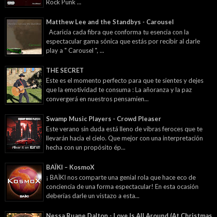
Rock Punk ...
Matthew Lee and the Standbys - Carousel
Acaricia cada fibra que conforma tu esencia con la
espectacular gama sónica que estás por recibir al darle
play a " Carousel ", ...
THE SECRET
Este es el momento perfecto para que te sientes y dejes
que la emotividad te consuma : La añoranza y la paz
convergerá en nuestros pensamien...
Swamp Music Players - Crowd Pleaser
Este verano sin duda está lleno de vibras feroces que te
llevarán hacia el cielo. Que mejor con una interpretación
hecha con un propósito ép...
BAÏKI – KosmoX
¡ BAÏKI nos comparte una genial rola que hace eco de
conciencia de una forma espectacular! En esta ocasión
deberías darle un vistazo a esta...
Nessa Ruane Dalton - Love Is All Around (At Christmas