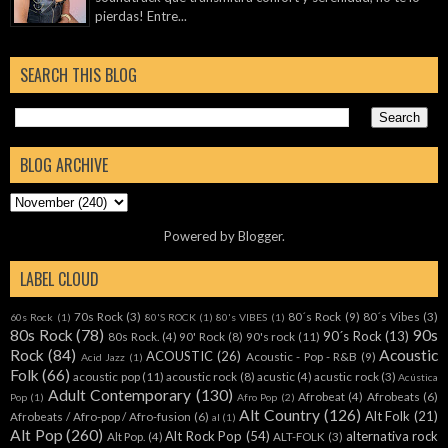
pierdas! Entre...
SEARCH THIS BLOG
BLOG ARCHIVE
Powered by
Blogger
.
LABEL CLOUD
70s Rock
(3)
80´s Rock
(9)
80´s Vibes
(3)
60s Rock
(1)
80'S ROCK
(1)
80's VIBES
(1)
80s Rock
(78)
90s
90´s Rock
(13)
80s Rock.
(4)
90' Rock
(8)
90's rock
(11)
Rock
(84)
Acoustic
ACOUSTIC
(26)
Acoustic - Pop - R&B
(9)
Acid Jazz
(1)
Folk
(66)
acoustic pop
(11)
acoustic rock
(8)
acustic
(4)
acustic rock
(3)
Acústica
Adult Contemporary
(130)
Afrobeat
(4)
Afrobeats
(6)
Pop
(1)
Afro Pop
(2)
Alt Country
(126)
Alt Folk
(21)
Afrobeats / Afro-pop / Afro-fusion
(6)
al
(1)
Alt Pop
(260)
Alt Rock Pop
(54)
alternativa rock
Alt Pop.
(4)
ALT-FOLK
(3)