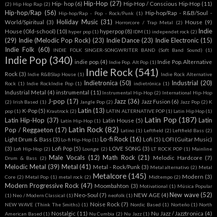
Hip-Hop
(27)
Hip- hop
(6)
Hip-Hop / Conscious Hip-Hop
(11)
(2)
Hip Hop Rap
(2)
Hip-hop/Rap
(56)
Hip-hop/Rap - R&B/Soul -
Hip-hop/Rap - Pop - Rock/Punk
(1)
Holiday Music
(31)
World/Spiritual
(3)
House
(9)
Horrorcore / Trap Metal
(2)
Indie
House (Old-school)
(10)
hyperpop
(8)
hyper pop
(1)
IDM
(1)
independet rock
(2)
(29)
Indie (Melodic Pop Rock)
(23)
Indie Dance
(23)
Indie Electronic
(15)
Indie Folk
(60)
INDIE FOLK SINGER-SONGWRITER BAND (Soft Band Sound)
(1)
Indie Pop
(340)
indie pop.
(4)
Indie Pop. Alternative
Indie Pop. Alt Pop
(1)
Indie Rock
(541)
Rock
(3)
Indie R&BSlap House
(1)
Indie Rock Alternative
Indietronica
(50)
Industrial
(20)
Rock
(1)
Indie RockIndie Pop
(1)
indietrónica
(1)
Industrial Metal
(4)
instrumental
(11)
Instrumental Hip-Hop
(2)
International Hip-Hop
J-pop
(17)
Jazz
(36)
Jazz Fusion
(6)
(2)
Irish Based
(1)
Jangle Pop
(2)
Jazz Pop
(2)
K
Latin
(13)
K-Pop
(5)
pop
(1)
Krautrock
(2)
LATIN ALTERNATIVE POP
(1)
Latin Hip Hop
(1)
Latin Pop
(187)
Latin Hip-Hop
(37)
Latin
Latin House
(5)
Latín Hip-Hop
(1)
Latin Rock
(82)
Pop / Reggaeton
(17)
Latino
(1)
Leftfield
(2)
Leftfield Bass
(2)
Lo-fi Rock
(16)
Light Drum & Bass
(3)
Lofi
(5)
LOFI (Guitar Music)
Lo-fi Hip-Hop
(1)
(3)
Lofi Pop
(5)
LOVE SONG
(3)
Lofi Hip-Hop
(2)
Lounge
(2)
LT ROCK POP
(1)
Mainline
Male Vocals
(12)
Math Rock
(21)
Melodic Hardcore
(7)
Drum & Bass
(2)
Melodic Metal
(39)
Metal
(41)
Metal - Rock/Punk
(3)
Metal alternativo
(2)
Metal
Metalcore
(145)
Modern
(3)
Core
(2)
Metal Pop
(1)
metal rock
(2)
Midtempo
(2)
Modern Progressive Rock
(47)
Moombahton
(3)
Motivational
(1)
Música Popular
New wave
(52)
Neo-Soul
(7)
NEW AGE
(4)
(1)
Neo / Modern Classical
(1)
neofolk
(1)
Noise Rock
(7)
NEW WAVE (Think The Smiths)
(1)
Nordic Based
(1)
Norteño
(1)
North
Nostalgic
(11)
Nu Jazz / Jazztronica
(4)
American Based
(1)
Nu Cumbia
(2)
Nu Jazz
(1)