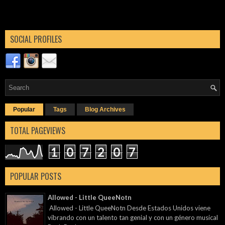
SOCIAL PROFILES
Popular
Tags
Blog Archives
TOTAL PAGEVIEWS
1
0
7
2
0
7
POPULAR POSTS
Allowed - Little QueeNotn
Allowed - Little QueeNotn Desde Estados Unidos viene
vibrando con un talento tan genial y con un género musical