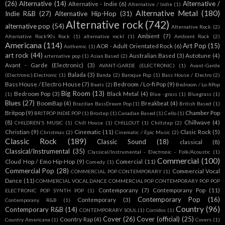
(26)
Alternative
(14)
Alternative /
Alternative - Indie
(6)
Alternative / Indie
(1)
Alternative Metal
(180)
Indie R&B
(27)
Alternative Hip-Hop
(31)
Alternative rock
(742)
alternative pop
(54)
Alternative Rock.
(2)
Ambient
(7)
Alternative Rock90s Rock
(1)
alternative rockl
(1)
Ambient Rock
(2)
Americana
(114)
Art Pop
(15)
AOR - Adult Orientated Rock
(6)
Anthemic
(1)
art rock
(44)
Australian Based
(3)
Autotune
(4)
arternative pop
(1)
Asian Based
(2)
Avant - Garde (Electronic)
(3)
AVANT-GARDE (ELECTRONIC)
(1)
Avant-Garde
Balada
(3)
(Electronic).Electronic
(1)
Banda
(2)
Baroque Pop
(1)
Bass House / Electro
(2)
Bass House / Electro House
(7)
Bedroom / Lo-fi Pop
(9)
Beats
(2)
Bedroom / Lo-fiPop
Big Room
(13)
Bedroom Pop
(3)
Black Metal
(4)
(1)
Blue -grass
(1)
Bluegrass
(1)
Blues
(27)
BoomBap
(4)
Breakbeat
(4)
Brazilian BassDream Pop
(1)
British Based
(1)
Britpop
(9)
Chamber Pop
BRITPOP INDIE POP
(1)
Brostep
(1)
Canadian Based
(1)
Cello
(1)
(8)
Chillwave
(4)
CHILDREN'S MUSIC
(1)
Chill House
(1)
CHILLOUT
(1)
Chillstep
(2)
Christian
(9)
Cinematic
(11)
Clasic Rock
(5)
Christmas
(2)
Cinematic / Epic Music
(2)
Classic Rock
(189)
Classic Sound
(18)
classical
(8)
Classical/Instrumental
(35)
Classical/Instrumental - Electronic - Folk/Acoustic
(1)
Commercial
(100)
Cloud Hop / Emo Hip-Hop
(9)
Comercial
(11)
Comedy
(1)
Commercial Pop
(28)
Commercial Vocal
COMMERCIAL POP CONTEMPORARY
(1)
Dance
(11)
COMMERCIAL VOCAL DANCE COMMERCIAL POP CONTEMPORARY POP POP
Contemporany
(7)
Contemporany Pop
(11)
ELECTRONIC POP SYNTH POP
(1)
Contemporary Pop
(16)
Contemporary
(3)
Contemporany R&B
(1)
Country
(96)
Contemporary R&B
(14)
CONTEMPORARY SOUL
(1)
Corridos
(1)
Cover
(26)
Cover (official)
(25)
Country Rap
(4)
Country Americana
(1)
Covers
(1)