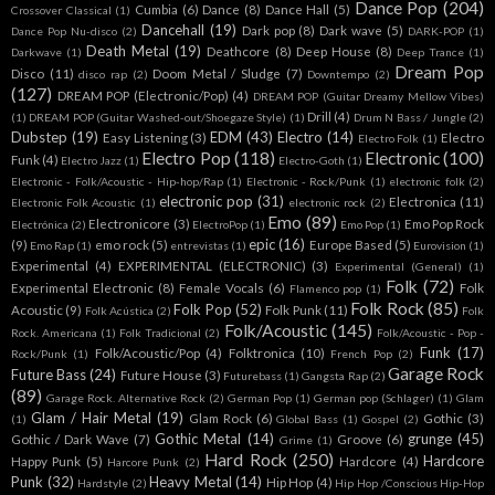
Dance Pop
(204)
Cumbia
(6)
Dance
(8)
Dance Hall
(5)
Crossover Classical
(1)
Dancehall
(19)
Dark pop
(8)
Dark wave
(5)
Dance Pop Nu-disco
(2)
DARK-POP
(1)
Death Metal
(19)
Deathcore
(8)
Deep House
(8)
Darkwave
(1)
Deep Trance
(1)
Dream Pop
Disco
(11)
Doom Metal / Sludge
(7)
disco rap
(2)
Downtempo
(2)
(127)
DREAM POP (Electronic/Pop)
(4)
DREAM POP (Guitar Dreamy Mellow Vibes)
Drill
(4)
(1)
DREAM POP (Guitar Washed-out/Shoegaze Style)
(1)
Drum N Bass / Jungle
(2)
Dubstep
(19)
EDM
(43)
Electro
(14)
Easy Listening
(3)
Electro
Electro Folk
(1)
Electro Pop
(118)
Electronic
(100)
Funk
(4)
Electro Jazz
(1)
Electro-Goth
(1)
Electronic - Folk/Acoustic - Hip-hop/Rap
(1)
Electronic - Rock/Punk
(1)
electronic folk
(2)
electronic pop
(31)
Electronica
(11)
Electronic Folk Acoustic
(1)
electronic rock
(2)
Emo
(89)
Electronicore
(3)
Emo Pop Rock
Electrónica
(2)
ElectroPop
(1)
Emo Pop
(1)
epic
(16)
(9)
emo rock
(5)
Europe Based
(5)
Emo Rap
(1)
entrevistas
(1)
Eurovision
(1)
Experimental
(4)
EXPERIMENTAL (ELECTRONIC)
(3)
Experimental (General)
(1)
Folk
(72)
Experimental Electronic
(8)
Female Vocals
(6)
Folk
Flamenco pop
(1)
Folk Rock
(85)
Folk Pop
(52)
Acoustic
(9)
Folk Punk
(11)
Folk Acústica
(2)
Folk
Folk/Acoustic
(145)
Rock. Americana
(1)
Folk Tradicional
(2)
Folk/Acoustic - Pop -
Funk
(17)
Folk/Acoustic/Pop
(4)
Folktronica
(10)
Rock/Punk
(1)
French Pop
(2)
Garage Rock
Future Bass
(24)
Future House
(3)
Futurebass
(1)
Gangsta Rap
(2)
(89)
Garage Rock. Alternative Rock
(2)
German Pop
(1)
German pop (Schlager)
(1)
Glam
Glam / Hair Metal
(19)
Glam Rock
(6)
Gothic
(3)
(1)
Global Bass
(1)
Gospel
(2)
Gothic Metal
(14)
grunge
(45)
Gothic / Dark Wave
(7)
Groove
(6)
Grime
(1)
Hard Rock
(250)
Hardcore
Happy Punk
(5)
Hardcore
(4)
Harcore Punk
(2)
Punk
(32)
Heavy Metal
(14)
Hip Hop
(4)
Hardstyle
(2)
Hip Hop /Conscious Hip-Hop