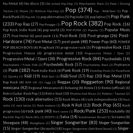
Nu Metal
(4)
Nu-disco
(3)
Old-school Hip-Hop
(1)
Pdychedelic Rock
(1)
Peak / Driving
Pop
(374)
Pop -
Techno
(1)
Phonk
(1)
Political Hip-Hop
(2)
Pop - R&B/Soul
(1)
Pop Punk
Rock/Punk
(3)
pop alternativo
(5)
Pop indie
(3)
pop latino
(7)
Pop Alt
(1)
Pop Rock
(382)
(233)
Pop Rap
(27)
Pop Rock.
(16)
Pop Reagge
(1)
Popular Music
Pop Rock. Indie Rock
(4)
pop world
(3)
POP-PUNK
(2)
Popular
(1)
Post-
(27)
Post Rock
(50)
Post-grunge
(26)
Post Metal
(4)
post punk
(11)
Hardcore
(74)
Post-Metal
(17)
post-punk
(48)
Power Pop
(60)
POWER
Progressive Rock
(12)
POP (BEACH BOYS
(4)
Prog Rock
(9)
progresive rock
(5)
Progressive House
(6)
progressive metal
(10)
Progressive Metal / Djen
(2)
Progressive Rock
(84)
Progressive Metal / Djent
(38)
Psychedelic
(14)
Psychedelic Rock
(57)
Psytrance
Psychedelic / Freak Folk
(2)
Psychedelyc Rock
(2)
Punk
(182)
Punk Rock
(19)
(3)
Punk Indie Rock
(4)
PunkPop Punk
(1)
PunkPunk
R&B
(19)
R&B/Soul
(57)
Rap
(30)
Rap Metal
(19)
(1)
Quieky
(1)
R&B Soul
(1)
Reggaeton
(90)
Reggae
(20)
Regional
Rap Rock
(4)
RAP UK
(1)
regg
(1)
mexicana
(42)
Regional Mexicano
(4)
Relaxing
(8)
Remix
(11)
Remix (official)
(4)
Retro Guitar Rock Pop
(11)
Retro Soul
(10)
Rhythm And Blues
(1)
Riddim / Tearout
(2)
Rock
(130)
rock alternativo
(15)
Rock Blues
(4)
rock independiente
(3)
Rock
Rock Pop
(65)
Rock N Roll
(12)
Rock
indie
(1)
rock latino
(1)
Rock modern
(1)
Rock/Punk
(253)
rock punk
(40)
progresivo
(6)
Rockabilly
(8)
Rock suave
(1)
Salsa
(14)
Screamo
(8)
RockAlt Pop
(1)
Rocks 80s
(1)
ROOTS
(1)
Scandinavian Based
(1)
Singer Songwriter
(83)
Shoegaze
(48)
Singer-Songwriter
Shoeghaze
(2)
(15)
Singer-
Singer-Songwriter (Acoustic)
(4)
Singer-Songwriter (Soft Band Sound)
(1)