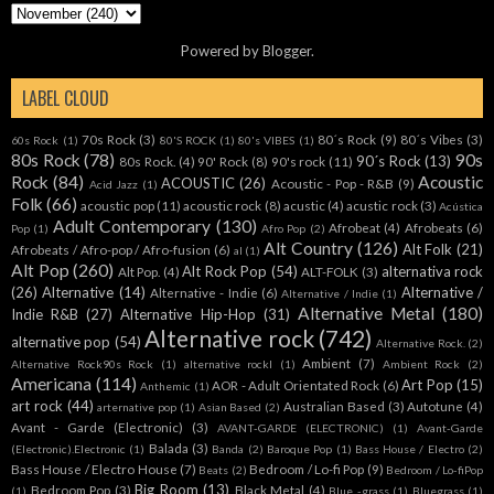
Powered by
Blogger
.
LABEL CLOUD
70s Rock
(3)
80´s Rock
(9)
80´s Vibes
(3)
60s Rock
(1)
80'S ROCK
(1)
80's VIBES
(1)
80s Rock
(78)
90s
90´s Rock
(13)
80s Rock.
(4)
90' Rock
(8)
90's rock
(11)
Rock
(84)
Acoustic
ACOUSTIC
(26)
Acoustic - Pop - R&B
(9)
Acid Jazz
(1)
Folk
(66)
acoustic pop
(11)
acoustic rock
(8)
acustic
(4)
acustic rock
(3)
Acústica
Adult Contemporary
(130)
Afrobeat
(4)
Afrobeats
(6)
Pop
(1)
Afro Pop
(2)
Alt Country
(126)
Alt Folk
(21)
Afrobeats / Afro-pop / Afro-fusion
(6)
al
(1)
Alt Pop
(260)
Alt Rock Pop
(54)
alternativa rock
Alt Pop.
(4)
ALT-FOLK
(3)
(26)
Alternative
(14)
Alternative /
Alternative - Indie
(6)
Alternative / Indie
(1)
Alternative Metal
(180)
Indie R&B
(27)
Alternative Hip-Hop
(31)
Alternative rock
(742)
alternative pop
(54)
Alternative Rock.
(2)
Ambient
(7)
Alternative Rock90s Rock
(1)
alternative rockl
(1)
Ambient Rock
(2)
Americana
(114)
Art Pop
(15)
AOR - Adult Orientated Rock
(6)
Anthemic
(1)
art rock
(44)
Australian Based
(3)
Autotune
(4)
arternative pop
(1)
Asian Based
(2)
Avant - Garde (Electronic)
(3)
AVANT-GARDE (ELECTRONIC)
(1)
Avant-Garde
Balada
(3)
(Electronic).Electronic
(1)
Banda
(2)
Baroque Pop
(1)
Bass House / Electro
(2)
Bass House / Electro House
(7)
Bedroom / Lo-fi Pop
(9)
Beats
(2)
Bedroom / Lo-fiPop
Big Room
(13)
Bedroom Pop
(3)
Black Metal
(4)
(1)
Blue -grass
(1)
Bluegrass
(1)