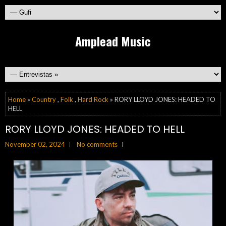
Amplead Music
Home
»
Country
,
Folk
,
Hard Rock
» RORY LLOYD JONES: HEADED TO
HELL
RORY LLOYD JONES: HEADED TO HELL
November 02, 2024
No comments