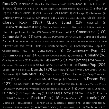
Blues
(27)
BoomBap
(4)
Breakbeat
(4)
Brazilian BassDream Pop
(1)
British Based
(1)
Britpop
(9)
Chamber Pop
BRITPOP INDIE POP
(1)
Brostep
(1)
Canadian Based
(1)
Cello
(1)
(8)
Chillwave
(4)
CHILDREN'S MUSIC
(1)
Chill House
(1)
CHILLOUT
(1)
Chillstep
(2)
Christian
(9)
Cinematic
(11)
Clasic Rock
(5)
Christmas
(2)
Cinematic / Epic Music
(2)
Classic Rock
(189)
Classic Sound
(18)
classical
(8)
Classical/Instrumental
(35)
Classical/Instrumental - Electronic - Folk/Acoustic
(1)
Commercial
(100)
Cloud Hop / Emo Hip-Hop
(9)
Comercial
(11)
Comedy
(1)
Commercial Pop
(28)
Commercial Vocal
COMMERCIAL POP CONTEMPORARY
(1)
Dance
(11)
COMMERCIAL VOCAL DANCE COMMERCIAL POP CONTEMPORARY POP POP
Contemporany
(7)
Contemporany Pop
(11)
ELECTRONIC POP SYNTH POP
(1)
Contemporary Pop
(16)
Contemporary
(3)
Contemporany R&B
(1)
Country
(96)
Contemporary R&B
(14)
CONTEMPORARY SOUL
(1)
Corridos
(1)
Cover
(26)
Cover (official)
(25)
Country Rap
(4)
Country Americana
(1)
Covers
(1)
Dance Pop
(204)
Cumbia
(6)
Dance
(8)
Dance Hall
(5)
Crossover Classical
(1)
Dancehall
(19)
Dark pop
(8)
Dark wave
(5)
Dance Pop Nu-disco
(2)
DARK-POP
(1)
Death Metal
(19)
Deathcore
(8)
Deep House
(8)
Darkwave
(1)
Deep Trance
(1)
Dream Pop
Disco
(11)
Doom Metal / Sludge
(7)
disco rap
(2)
Downtempo
(2)
(127)
DREAM POP (Electronic/Pop)
(4)
DREAM POP (Guitar Dreamy Mellow Vibes)
Drill
(4)
(1)
DREAM POP (Guitar Washed-out/Shoegaze Style)
(1)
Drum N Bass / Jungle
(2)
Dubstep
(19)
EDM
(43)
Electro
(14)
Easy Listening
(3)
Electro
Electro Folk
(1)
Electro Pop
(118)
Electronic
(100)
Funk
(4)
Electro Jazz
(1)
Electro-Goth
(1)
Electronic - Folk/Acoustic - Hip-hop/Rap
(1)
Electronic - Rock/Punk
(1)
electronic folk
(2)
electronic pop
(31)
Electronica
(11)
Electronic Folk Acoustic
(1)
electronic rock
(2)