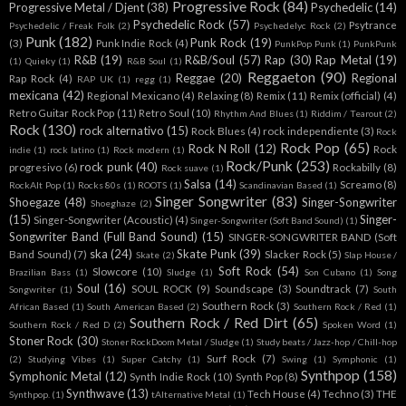
Progressive Rock
(84)
Progressive Metal / Djent
(38)
Psychedelic
(14)
Psychedelic Rock
(57)
Psytrance
Psychedelic / Freak Folk
(2)
Psychedelyc Rock
(2)
Punk
(182)
Punk Rock
(19)
(3)
Punk Indie Rock
(4)
PunkPop Punk
(1)
PunkPunk
R&B
(19)
R&B/Soul
(57)
Rap
(30)
Rap Metal
(19)
(1)
Quieky
(1)
R&B Soul
(1)
Reggaeton
(90)
Reggae
(20)
Regional
Rap Rock
(4)
RAP UK
(1)
regg
(1)
mexicana
(42)
Regional Mexicano
(4)
Relaxing
(8)
Remix
(11)
Remix (official)
(4)
Retro Guitar Rock Pop
(11)
Retro Soul
(10)
Rhythm And Blues
(1)
Riddim / Tearout
(2)
Rock
(130)
rock alternativo
(15)
Rock Blues
(4)
rock independiente
(3)
Rock
Rock Pop
(65)
Rock N Roll
(12)
Rock
indie
(1)
rock latino
(1)
Rock modern
(1)
Rock/Punk
(253)
rock punk
(40)
progresivo
(6)
Rockabilly
(8)
Rock suave
(1)
Salsa
(14)
Screamo
(8)
RockAlt Pop
(1)
Rocks 80s
(1)
ROOTS
(1)
Scandinavian Based
(1)
Singer Songwriter
(83)
Shoegaze
(48)
Singer-Songwriter
Shoeghaze
(2)
(15)
Singer-
Singer-Songwriter (Acoustic)
(4)
Singer-Songwriter (Soft Band Sound)
(1)
Songwriter Band (Full Band Sound)
(15)
SINGER-SONGWRITER BAND (Soft
ska
(24)
Skate Punk
(39)
Band Sound)
(7)
Slacker Rock
(5)
Skate
(2)
Slap House /
Soft Rock
(54)
Slowcore
(10)
Brazilian Bass
(1)
Sludge
(1)
Son Cubano
(1)
Song
Soul
(16)
SOUL ROCK
(9)
Soundscape
(3)
Soundtrack
(7)
Songwriter
(1)
South
Southern Rock
(3)
African Based
(1)
South American Based
(2)
Southern Rock / Red
(1)
Southern Rock / Red Dirt
(65)
Southern Rock / Red D
(2)
Spoken Word
(1)
Stoner Rock
(30)
Stoner RockDoom Metal / Sludge
(1)
Study beats / Jazz-hop / Chill-hop
Surf Rock
(7)
(2)
Studying Vibes
(1)
Super Catchy
(1)
Swing
(1)
Symphonic
(1)
Synthpop
(158)
Symphonic Metal
(12)
Synth Indie Rock
(10)
Synth Pop
(8)
Synthwave
(13)
Tech House
(4)
Techno
(3)
THE
Synthpop.
(1)
tAlternative Metal
(1)