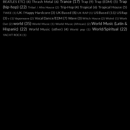
Trance
(17)
Trap
BEATLES ETC)
(4)
Thrash Metal
(6)
Trap
(9)
Trap (EDM)
(5)
(hip-hop)
(22)
Trip-Hop
(4)
Tropical
(6)
Tropical House
(5)
Tribal / Afro House
(2)
UK / Happy Hardcore
(3)
UK Based
(8)
US Based
(11)
US Rap
TWEE
(1)
UK RAP
(1)
(3)
Vocal Dance/EDM
(7)
Wave
(3)
v
(1)
Vaporwave
(2)
Witch House
(2)
Wolrd
(1)
Work
world
(35)
World Music (Latin &
Out
(2)
World Music
(1)
World Music (African)
(2)
Hispanic)
(22)
World/Spiritual
(22)
World Music (other)
(4)
World pop
(1)
YACHT ROCK
(1)