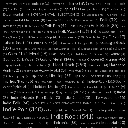
Emo
(89)
Electronicore
(3)
Emo Pop Rock
Electrónica
(2)
ElectroPop
(1)
Emo Pop
(1)
epic
(16)
(9)
emo rock
(5)
Europe Based
(5)
Emo Rap
(1)
entrevistas
(1)
Eurovision
(1)
Experimental
(4)
EXPERIMENTAL (ELECTRONIC)
(3)
Experimental (General)
(1)
Folk
(72)
Experimental Electronic
(8)
Female Vocals
(6)
Folk
Flamenco pop
(1)
Folk Rock
(85)
Folk Pop
(52)
Acoustic
(9)
Folk Punk
(11)
Folk Acústica
(2)
Folk
Folk/Acoustic
(145)
Rock. Americana
(1)
Folk Tradicional
(2)
Folk/Acoustic - Pop -
Funk
(17)
Folk/Acoustic/Pop
(4)
Folktronica
(10)
Rock/Punk
(1)
French Pop
(2)
Garage Rock
Future Bass
(24)
Future House
(3)
Futurebass
(1)
Gangsta Rap
(2)
(89)
Garage Rock. Alternative Rock
(2)
German Pop
(1)
German pop (Schlager)
(1)
Glam
Glam / Hair Metal
(19)
Glam Rock
(6)
Gothic
(3)
(1)
Global Bass
(1)
Gospel
(2)
Gothic Metal
(14)
grunge
(45)
Gothic / Dark Wave
(7)
Groove
(6)
Grime
(1)
Hard Rock
(250)
Hardcore
Happy Punk
(5)
Hardcore
(4)
Harcore Punk
(2)
Punk
(32)
Heavy Metal
(14)
Hip Hop
(4)
Hardstyle
(2)
Hip Hop /Conscious Hip-Hop
Hip-Hop
(27)
Hip- hop
(6)
Hip-Hop / Conscious Hip-Hop
(11)
(2)
Hip Hop Rap
(2)
Hip-hop/Rap
(56)
Hip-hop/Rap - R&B/Soul -
Hip-hop/Rap - Pop - Rock/Punk
(1)
Holiday Music
(31)
World/Spiritual
(3)
House
(9)
Horrorcore / Trap Metal
(2)
Indie
House (Old-school)
(10)
hyperpop
(8)
hyper pop
(1)
IDM
(1)
independet rock
(2)
(29)
Indie (Melodic Pop Rock)
(23)
Indie Dance
(23)
Indie Electronic
(15)
Indie Folk
(60)
INDIE FOLK SINGER-SONGWRITER BAND (Soft Band Sound)
(1)
Indie Pop
(340)
indie pop.
(4)
Indie Pop. Alternative
Indie Pop. Alt Pop
(1)
Indie Rock
(541)
Rock
(3)
Indie R&BSlap House
(1)
Indie Rock Alternative
Indietronica
(50)
Industrial
(20)
Rock
(1)
Indie RockIndie Pop
(1)
indietrónica
(1)