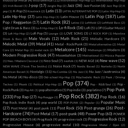
Industrial Metal
(4)
instrumental
(11)
Instrumental Hip-Hop
(2)
International Hip-Hop
J-pop
(17)
Jazz
(36)
Jazz Fusion
(6)
(2)
Irish Based
(1)
Jangle Pop
(2)
Jazz Pop
(2)
K
Latin
(13)
K-Pop
(5)
pop
(1)
Krautrock
(2)
LATIN ALTERNATIVE POP
(1)
Latin Hip Hop
(1)
Latin Pop
(187)
Latin Hip-Hop
(37)
Latin
Latin House
(5)
Latín Hip-Hop
(1)
Latin Rock
(82)
Pop / Reggaeton
(17)
Latino
(1)
Leftfield
(2)
Leftfield Bass
(2)
Lo-fi Rock
(16)
Light Drum & Bass
(3)
Lofi
(5)
LOFI (Guitar Music)
Lo-fi Hip-Hop
(1)
(3)
Lofi Pop
(5)
LOVE SONG
(3)
Lofi Hip-Hop
(2)
Lounge
(2)
LT ROCK POP
(1)
Mainline
Male Vocals
(12)
Math Rock
(21)
Melodic Hardcore
(7)
Drum & Bass
(2)
Melodic Metal
(39)
Metal
(41)
Metal - Rock/Punk
(3)
Metal alternativo
(2)
Metal
Metalcore
(145)
Modern
(3)
Core
(2)
Metal Pop
(1)
metal rock
(2)
Midtempo
(2)
Modern Progressive Rock
(47)
Moombahton
(3)
Motivational
(1)
Música Popular
New wave
(52)
Neo-Soul
(7)
NEW AGE
(4)
(1)
Neo / Modern Classical
(1)
neofolk
(1)
Noise Rock
(7)
NEW WAVE (Think The Smiths)
(1)
Nordic Based
(1)
Norteño
(1)
North
Nostalgic
(11)
Nu Jazz / Jazztronica
(4)
American Based
(1)
Nu Cumbia
(2)
Nu Jazz
(1)
Nu Metal
(4)
Nu-disco
(3)
Old-school Hip-Hop
(1)
Pdychedelic Rock
(1)
Peak / Driving
Pop
(374)
Pop -
Techno
(1)
Phonk
(1)
Political Hip-Hop
(2)
Pop - R&B/Soul
(1)
Pop Punk
Rock/Punk
(3)
pop alternativo
(5)
Pop indie
(3)
pop latino
(7)
Pop Alt
(1)
Pop Rock
(382)
(233)
Pop Rap
(27)
Pop Rock.
(16)
Pop Reagge
(1)
Popular Music
Pop Rock. Indie Rock
(4)
pop world
(3)
POP-PUNK
(2)
Popular
(1)
Post-
(27)
Post Rock
(50)
Post-grunge
(26)
Post Metal
(4)
post punk
(11)
Hardcore
(74)
Post-Metal
(17)
post-punk
(48)
Power Pop
(60)
POWER
Progressive Rock
(12)
POP (BEACH BOYS
(4)
Prog Rock
(9)
progresive rock
(5)
Progressive House
(6)
progressive metal
(10)
Progressive Metal / Djen
(2)