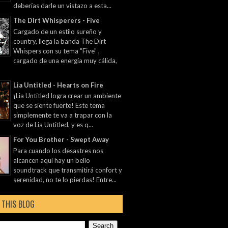
deberías darle un vistazo a esta...
The Dirt Whisperers - Five
Cargado de un estilo sureño y
country, llega la banda The Dirt
Whispers con su tema "Five" ,
cargado de una energía muy cálida,
Lia Untitled - Hearts on Fire
¡Lia Untitled logra crear un ambiente
que se siente fuerte! Este tema
simplemente te va a trapar con la
voz de Lia Untitled, y es q...
For You Brother - Swept Away
Para cuando los desastres nos
alcancen aquí hay un bello
soundtrack que transmitirá confort y
serenidad, no te lo pierdas! Entre...
 THIS BLOG