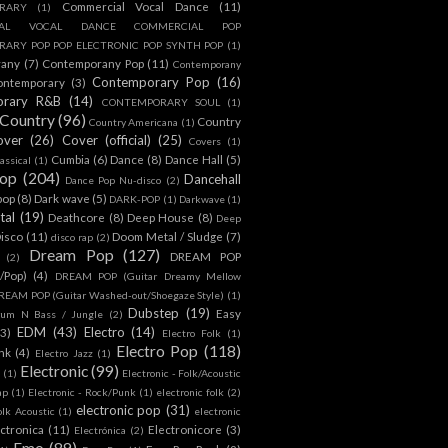
Commercial Vocal Dance
(11)
RARY
(1)
IAL VOCAL DANCE COMMERCIAL POP
ARY POP POP ELECTRONIC POP SYNTH POP
(1)
rany
(7)
Contemporany Pop
(11)
Contemporany
Contemporary Pop
(16)
ontemporary
(3)
orary R&B
(14)
CONTEMPORARY SOUL
(1)
Country
(96)
Country
Country Americana
(1)
over
(26)
Cover (official)
(25)
Covers
(1)
Cumbia
(6)
Dance
(8)
Dance Hall
(5)
assical
(1)
Pop
(204)
Dancehall
Dance Pop Nu-disco
(2)
pop
(8)
Dark wave
(5)
DARK-POP
(1)
Darkwave
(1)
tal
(19)
Deathcore
(8)
Deep House
(8)
Deep
isco
(11)
Doom Metal / Sludge
(7)
disco rap
(2)
Dream Pop
(127)
DREAM POP
(2)
c/Pop)
(4)
DREAM POP (Guitar Dreamy Mellow
REAM POP (Guitar Washed-out/Shoegaze Style)
(1)
Dubstep
(19)
Easy
rum N Bass / Jungle
(2)
EDM
(43)
Electro
(14)
(3)
Electro Folk
(1)
Electro Pop
(118)
nk
(4)
Electro Jazz
(1)
Electronic
(99)
h
(1)
Electronic - Folk/Acoustic
ap
(1)
Electronic - Rock/Punk
(1)
electronic folk
(2)
electronic pop
(31)
olk Acoustic
(1)
electronic
ctronica
(11)
Electronicore
(3)
Electrónica
(2)
Emo
(89)