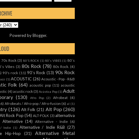
RCHIVE
Powered by
Blogger
.
CLOUD
70s Rock
(3)
80´s
)
80'S ROCK
(1)
80's VIBES
(1)
80s Rock
(78)
0´s Vibes
(3)
80s Rock.
(4)
90s Rock
90´s Rock
(13)
8)
90's rock
(11)
ACOUSTIC
(26)
Acoustic - Pop - R&B
Jazz
(1)
tic Folk
(64)
acoustic pop
(11)
acoustic
Adult
ustic
(4)
acustic rock
(3)
Acústica Pop
(1)
orary
(130)
Afrobeat
(4)
Afro Pop
(2)
(6)
Afrobeats / Afro-pop / Afro-fusion
(6)
al
(1)
ntry
(126)
Alt Pop
(260)
Alt Folk
(21)
Alt Rock Pop
(54)
alternativa
ALT-FOLK
(3)
Alternative
(14)
Alternative - Indie
(6)
Alternative / Indie R&B
(27)
 / Indie
(1)
Alternative Metal
ive Hip-Hop
(31)