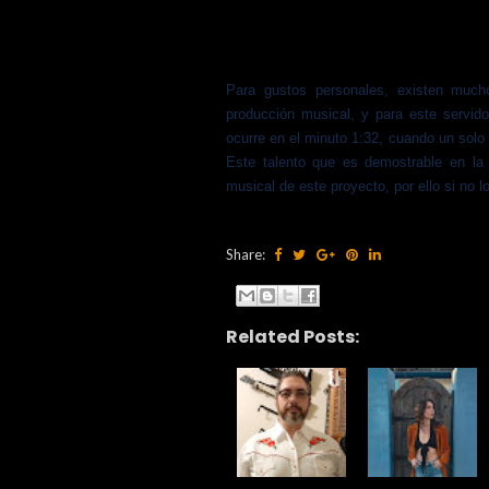
Para gustos personales, existen mucho
producción musical, y para este servid
ocurre en el minuto 1:32, cuando un solo 
Este talento que es demostrable en la 
musical de este proyecto, por ello si no 
Share:
Related Posts: