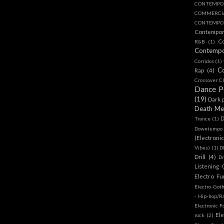
CONTEMPO
COMMERC
CONTEMPOR
Contempo
C
R&B
(1)
Contemp
Corridos
(1)
C
Rap
(4)
Crossover Cl
Dance 
(19)
Dark 
Death Me
D
Trance
(1)
Downtempo
(Electroni
Vibes)
(1)
D
Drill
(4)
D
Listening
Electro Fu
Electro-Got
- Hip-hop/R
Electronic F
Ele
rock
(2)