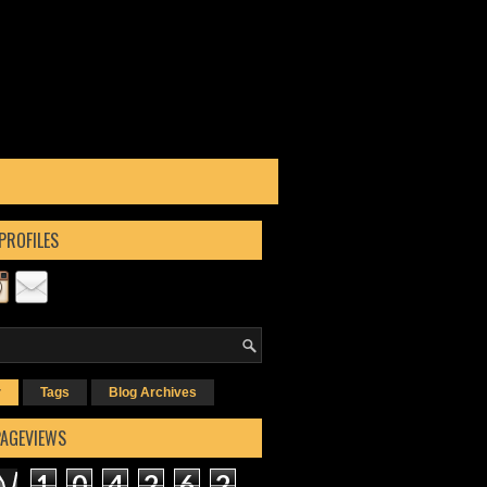
PROFILES
r
Tags
Blog Archives
PAGEVIEWS
1
0
4
2
6
2