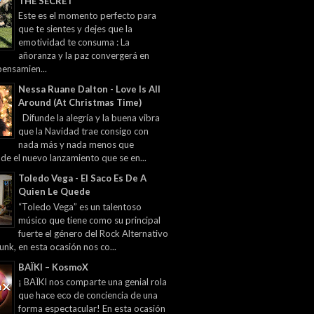
THE SECRET
Este es el momento perfecto para
que te sientes y dejes que la
emotividad te consuma : La
añoranza y la paz convergerá en
pensamien...
Nessa Ruane Dalton - Love Is All
Around (At Christmas Time)
Difunde la alegría y la buena vibra
que la Navidad trae consigo con
nada más y nada menos que
 de el nuevo lanzamiento que se en...
Toledo Vega - El Saco Es De A
Quien Le Quede
“Toledo Vega” es un talentoso
músico que tiene como su principal
fuerte el género del Rock Alternativo
unk, en esta ocasión nos co...
BAÏKI – KosmoX
¡ BAÏKI nos comparte una genial rola
que hace eco de conciencia de una
forma espectacular! En esta ocasión