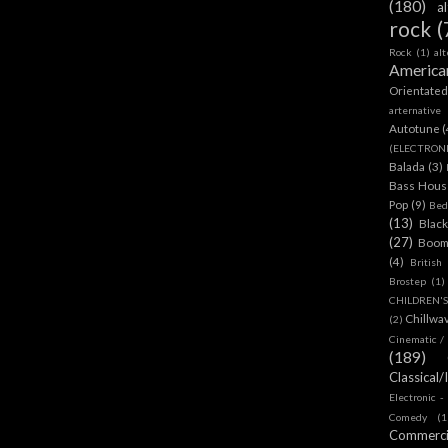
(180)
a
rock
(
Rock
(1)
al
America
Orientate
arternative
Autotune
(
(ELECTRON
Balada
(3)
Bass House
Pop
(9)
Bed
(13)
Blac
(27)
Boom
(4)
British
Brostep
(1)
CHILDREN'
Chillwa
(2)
Cinematic /
(189)
Classical/
Electronic -
Comedy
(1
Commerc