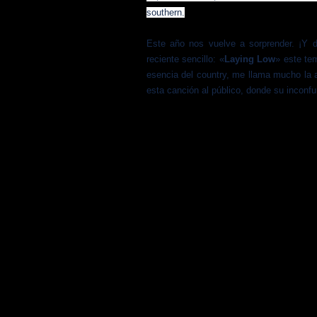
southern.
Este año nos vuelve a sorprender. ¡Y d
reciente sencillo: «
Laying Low
» este te
esencia del country, me llama mucho la a
esta canción al público, donde su inconfu