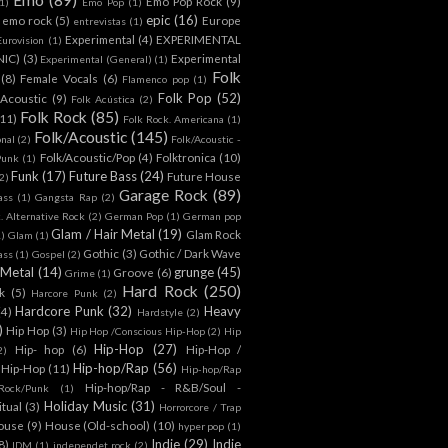
Emo Pop Rock
(9)
1)
Emo Pop
(1)
epic
(16)
emo rock
(5)
Europe
entrevistas
(1)
Experimental
(4)
EXPERIMENTAL
Eurovision
(1)
NIC)
(3)
Experimental
Experimental (General)
(1)
Folk
(8)
Female Vocals
(6)
Flamenco pop
(1)
Folk Pop
(52)
 Acoustic
(9)
Folk Acústica
(2)
Folk Rock
(85)
(11)
Folk Rock. Americana
(1)
Folk/Acoustic
(145)
onal
(2)
Folk/Acoustic -
Folk/Acoustic/Pop
(4)
Folktronica
(10)
Punk
(1)
Funk
(17)
Future Bass
(24)
Future House
2)
Garage Rock
(89)
ass
(1)
Gangsta Rap
(2)
. Alternative Rock
(2)
German Pop
(1)
German pop
Glam / Hair Metal
(19)
Glam Rock
1)
Glam
(1)
Gothic
(3)
Gothic / Dark Wave
ass
(1)
Gospel
(2)
 Metal
(14)
grunge
(45)
Groove
(6)
Grime
(1)
Hard Rock
(250)
k
(5)
Harcore Punk
(2)
Hardcore Punk
(32)
Heavy
(4)
Hardstyle
(2)
)
Hip Hop
(3)
Hip Hop /Conscious Hip-Hop
(2)
Hip
Hip-Hop
(27)
Hip- hop
(6)
Hip-Hop /
2)
Hip-hop/Rap
(56)
 Hip-Hop
(11)
Hip-hop/Rap
Hip-hop/Rap - R&B/Soul -
ock/Punk
(1)
Holiday Music
(31)
itual
(3)
Horrorcore / Trap
ouse
(9)
House (Old-school)
(10)
hyper pop
(1)
Indie
(29)
Indie
8)
IDM
(1)
independet rock
(2)