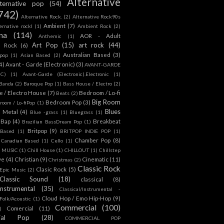
Alternative
lternative pop
(54)
742)
Alternative Rock.
(2)
Alternative Rock90s
Ambient
(7)
ternative rockl
(1)
Ambient Rock
(2)
na
(114)
AOR - Adult
Anthemic
(1)
Art Pop
(15)
art rock
(44)
d Rock
(6)
Australian Based
(3)
 pop
(1)
Asian Based
(2)
4)
Avant - Garde (Electronic)
(3)
AVANT-GARDE
IC)
(1)
Avant-Garde (Electronic).Electronic
(1)
Banda
(2)
Baroque Pop
(1)
Bass House / Electro
(2)
 / Electro House
(7)
Bedroom / Lo-fi
Beats
(2)
Big Room
Bedroom Pop
(3)
room / Lo-fiPop
(1)
Blues
k Metal
(4)
Blue -grass
(1)
Bluegrass
(1)
Bap
(4)
Breakbeat
Brazilian BassDream Pop
(1)
Britpop
(9)
 Based
(1)
BRITPOP INDIE POP
(1)
Chamber Pop
(8)
Canadian Based
(1)
Cello
(1)
S MUSIC
(1)
Chill House
(1)
CHILLOUT
(1)
Chillstep
ve
(4)
Christian
(9)
Cinematic
(11)
Christmas
(2)
Classic Rock
Clasic Rock
(5)
 Epic Music
(2)
Classic Sound
(18)
classical
(8)
Instrumental
(35)
Classical/Instrumental -
Cloud Hop / Emo Hip-Hop
(9)
 Folk/Acoustic
(1)
Commercial
(100)
Comercial
(11)
)
ial Pop
(28)
COMMERCIAL POP