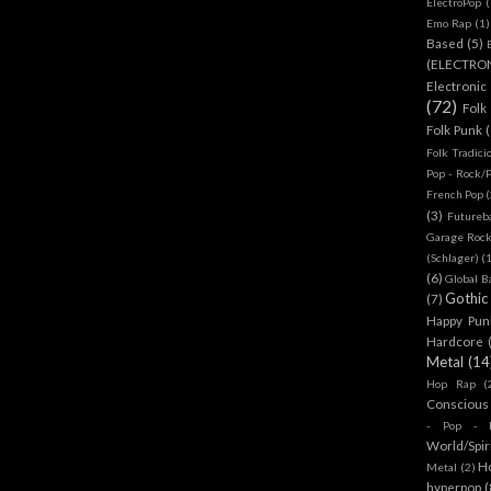
ElectroPop
(
Emo Rap
(1)
Based
(5)
(ELECTRO
Electronic
(72)
Folk
Folk Punk
Folk Tradici
Pop - Rock/
French Pop
(
(3)
Futureb
Garage Rock
(Schlager)
(
(6)
Global B
Gothic
(7)
Happy Pun
Hardcore
Metal
(14
Hop Rap
(
Conscious
- Pop - R
World/Spir
H
Metal
(2)
hyperpop
(