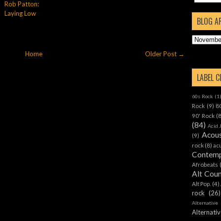
Rob Patton:
Laying Low
BLOG A
Home
Older Post →
LABEL 
60s Rock
(1
Rock
(9)
8
90' Rock
(
(84)
Acid 
Acous
(9)
rock
(8)
ac
Contemp
Afrobeats
Alt Cou
Alt Pop.
(4)
rock
(26)
Alternative
Alternat