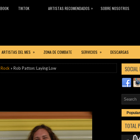
»
EBOOK
TIKTOK
ARTISTAS RECOMENDADOS
SOBRE NOSOTROS
»
»
ARTISTAS DEL MES
ZONA DE COMBATE
SERVICIOS
DESCARGAS
SOCIAL 
 Rock
» Rob Patton: Laying Low
Popula
TOTAL 