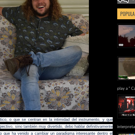
POPULA
play a " Ca
tico, o que se centran en la intimidad del instrumento, y que
interpreta
pectivo, sino también muy divertido, debo hablar definitivamente
ano que ha venido a cambiar un paradigma interesante dentro el