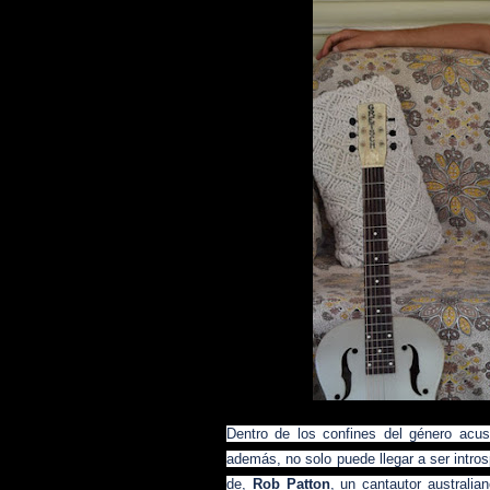
Dentro de los confines del género acus
además, no solo puede llegar a ser intros
de,
Rob Patton
, un cantautor australi