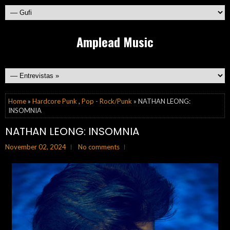
Amplead Music
Home
»
Hardcore Punk
,
Pop - Rock/Punk
» NATHAN LEONG:
INSOMNIA
NATHAN LEONG: INSOMNIA
November 02, 2024
No comments