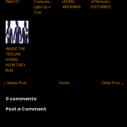
Want It !
Company -
LEONG:
of Shmucks:
Light Up a
INSOMNIA
DISTURBED
Czar
INSIDE THE
TROJAN
HORSE:
HOW THEY
RUN
← Newer Post
Home
Older Post →
0 comments:
Post a Comment