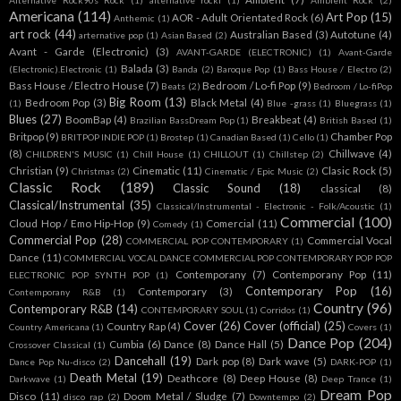
Alternative Rock90s Rock
(1)
alternative rockl
(1)
Ambient Rock
(2)
Americana
(114)
Art Pop
(15)
AOR - Adult Orientated Rock
(6)
Anthemic
(1)
art rock
(44)
Australian Based
(3)
Autotune
(4)
arternative pop
(1)
Asian Based
(2)
Avant - Garde (Electronic)
(3)
AVANT-GARDE (ELECTRONIC)
(1)
Avant-Garde
Balada
(3)
(Electronic).Electronic
(1)
Banda
(2)
Baroque Pop
(1)
Bass House / Electro
(2)
Bass House / Electro House
(7)
Bedroom / Lo-fi Pop
(9)
Beats
(2)
Bedroom / Lo-fiPop
Big Room
(13)
Bedroom Pop
(3)
Black Metal
(4)
(1)
Blue -grass
(1)
Bluegrass
(1)
Blues
(27)
BoomBap
(4)
Breakbeat
(4)
Brazilian BassDream Pop
(1)
British Based
(1)
Britpop
(9)
Chamber Pop
BRITPOP INDIE POP
(1)
Brostep
(1)
Canadian Based
(1)
Cello
(1)
(8)
Chillwave
(4)
CHILDREN'S MUSIC
(1)
Chill House
(1)
CHILLOUT
(1)
Chillstep
(2)
Christian
(9)
Cinematic
(11)
Clasic Rock
(5)
Christmas
(2)
Cinematic / Epic Music
(2)
Classic Rock
(189)
Classic Sound
(18)
classical
(8)
Classical/Instrumental
(35)
Classical/Instrumental - Electronic - Folk/Acoustic
(1)
Commercial
(100)
Cloud Hop / Emo Hip-Hop
(9)
Comercial
(11)
Comedy
(1)
Commercial Pop
(28)
Commercial Vocal
COMMERCIAL POP CONTEMPORARY
(1)
Dance
(11)
COMMERCIAL VOCAL DANCE COMMERCIAL POP CONTEMPORARY POP POP
Contemporany
(7)
Contemporany Pop
(11)
ELECTRONIC POP SYNTH POP
(1)
Contemporary Pop
(16)
Contemporary
(3)
Contemporany R&B
(1)
Country
(96)
Contemporary R&B
(14)
CONTEMPORARY SOUL
(1)
Corridos
(1)
Cover
(26)
Cover (official)
(25)
Country Rap
(4)
Country Americana
(1)
Covers
(1)
Dance Pop
(204)
Cumbia
(6)
Dance
(8)
Dance Hall
(5)
Crossover Classical
(1)
Dancehall
(19)
Dark pop
(8)
Dark wave
(5)
Dance Pop Nu-disco
(2)
DARK-POP
(1)
Death Metal
(19)
Deathcore
(8)
Deep House
(8)
Darkwave
(1)
Deep Trance
(1)
Dream Pop
Disco
(11)
Doom Metal / Sludge
(7)
disco rap
(2)
Downtempo
(2)