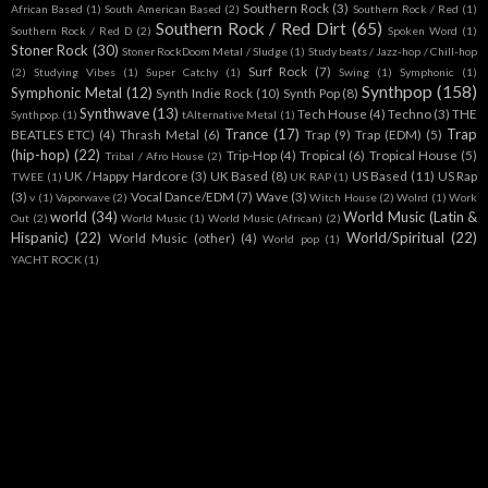
Southern Rock
(3)
African Based
(1)
South American Based
(2)
Southern Rock / Red
(1)
Southern Rock / Red Dirt
(65)
Southern Rock / Red D
(2)
Spoken Word
(1)
Stoner Rock
(30)
Stoner RockDoom Metal / Sludge
(1)
Study beats / Jazz-hop / Chill-hop
Surf Rock
(7)
(2)
Studying Vibes
(1)
Super Catchy
(1)
Swing
(1)
Symphonic
(1)
Synthpop
(158)
Symphonic Metal
(12)
Synth Indie Rock
(10)
Synth Pop
(8)
Synthwave
(13)
Tech House
(4)
Techno
(3)
THE
Synthpop.
(1)
tAlternative Metal
(1)
Trance
(17)
Trap
BEATLES ETC)
(4)
Thrash Metal
(6)
Trap
(9)
Trap (EDM)
(5)
(hip-hop)
(22)
Trip-Hop
(4)
Tropical
(6)
Tropical House
(5)
Tribal / Afro House
(2)
UK / Happy Hardcore
(3)
UK Based
(8)
US Based
(11)
US Rap
TWEE
(1)
UK RAP
(1)
(3)
Vocal Dance/EDM
(7)
Wave
(3)
v
(1)
Vaporwave
(2)
Witch House
(2)
Wolrd
(1)
Work
world
(34)
World Music (Latin &
Out
(2)
World Music
(1)
World Music (African)
(2)
Hispanic)
(22)
World/Spiritual
(22)
World Music (other)
(4)
World pop
(1)
YACHT ROCK
(1)