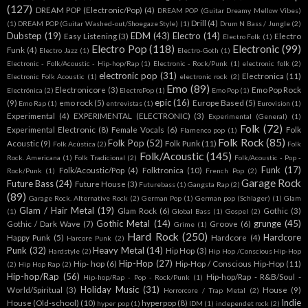
(127)
DREAM POP (Electronic/Pop)
(4)
DREAM POP (Guitar Dreamy Mellow Vibes)
Drill
(4)
(1)
DREAM POP (Guitar Washed-out/Shoegaze Style)
(1)
Drum N Bass / Jungle
(2)
Dubstep
(19)
EDM
(43)
Electro
(14)
Easy Listening
(3)
Electro
Electro Folk
(1)
Electro Pop
(118)
Electronic
(99)
Funk
(4)
Electro Jazz
(1)
Electro-Goth
(1)
Electronic - Folk/Acoustic - Hip-hop/Rap
(1)
Electronic - Rock/Punk
(1)
electronic folk
(2)
electronic pop
(31)
Electronica
(11)
Electronic Folk Acoustic
(1)
electronic rock
(2)
Emo
(89)
Electronicore
(3)
Emo Pop Rock
Electrónica
(2)
ElectroPop
(1)
Emo Pop
(1)
epic
(16)
(9)
emo rock
(5)
Europe Based
(5)
Emo Rap
(1)
entrevistas
(1)
Eurovision
(1)
Experimental
(4)
EXPERIMENTAL (ELECTRONIC)
(3)
Experimental (General)
(1)
Folk
(72)
Experimental Electronic
(8)
Female Vocals
(6)
Folk
Flamenco pop
(1)
Folk Rock
(85)
Folk Pop
(52)
Acoustic
(9)
Folk Punk
(11)
Folk Acústica
(2)
Folk
Folk/Acoustic
(145)
Rock. Americana
(1)
Folk Tradicional
(2)
Folk/Acoustic - Pop -
Funk
(17)
Folk/Acoustic/Pop
(4)
Folktronica
(10)
Rock/Punk
(1)
French Pop
(2)
Garage Rock
Future Bass
(24)
Future House
(3)
Futurebass
(1)
Gangsta Rap
(2)
(89)
Garage Rock. Alternative Rock
(2)
German Pop
(1)
German pop (Schlager)
(1)
Glam
Glam / Hair Metal
(19)
Glam Rock
(6)
Gothic
(3)
(1)
Global Bass
(1)
Gospel
(2)
Gothic Metal
(14)
grunge
(45)
Gothic / Dark Wave
(7)
Groove
(6)
Grime
(1)
Hard Rock
(250)
Hardcore
Happy Punk
(5)
Hardcore
(4)
Harcore Punk
(2)
Punk
(32)
Heavy Metal
(14)
Hip Hop
(3)
Hardstyle
(2)
Hip Hop /Conscious Hip-Hop
Hip-Hop
(27)
Hip- hop
(6)
Hip-Hop / Conscious Hip-Hop
(11)
(2)
Hip Hop Rap
(2)
Hip-hop/Rap
(56)
Hip-hop/Rap - R&B/Soul -
Hip-hop/Rap - Pop - Rock/Punk
(1)
Holiday Music
(31)
World/Spiritual
(3)
House
(9)
Horrorcore / Trap Metal
(2)
Indie
House (Old-school)
(10)
hyperpop
(8)
hyper pop
(1)
IDM
(1)
independet rock
(2)