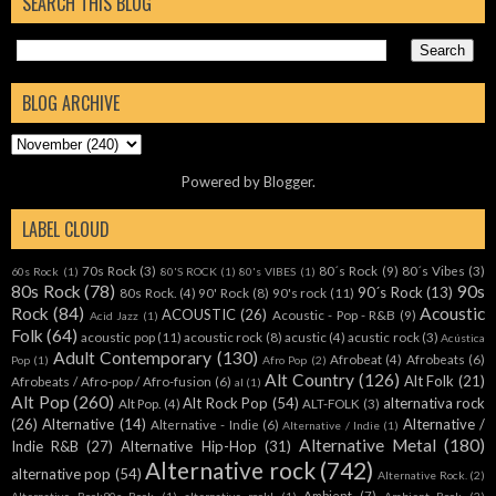
SEARCH THIS BLOG
BLOG ARCHIVE
Powered by
Blogger
.
LABEL CLOUD
70s Rock
(3)
80´s Rock
(9)
80´s Vibes
(3)
60s Rock
(1)
80'S ROCK
(1)
80's VIBES
(1)
80s Rock
(78)
90s
90´s Rock
(13)
80s Rock.
(4)
90' Rock
(8)
90's rock
(11)
Rock
(84)
Acoustic
ACOUSTIC
(26)
Acoustic - Pop - R&B
(9)
Acid Jazz
(1)
Folk
(64)
acoustic pop
(11)
acoustic rock
(8)
acustic
(4)
acustic rock
(3)
Acústica
Adult Contemporary
(130)
Afrobeat
(4)
Afrobeats
(6)
Pop
(1)
Afro Pop
(2)
Alt Country
(126)
Alt Folk
(21)
Afrobeats / Afro-pop / Afro-fusion
(6)
al
(1)
Alt Pop
(260)
Alt Rock Pop
(54)
alternativa rock
Alt Pop.
(4)
ALT-FOLK
(3)
(26)
Alternative
(14)
Alternative /
Alternative - Indie
(6)
Alternative / Indie
(1)
Alternative Metal
(180)
Indie R&B
(27)
Alternative Hip-Hop
(31)
Alternative rock
(742)
alternative pop
(54)
Alternative Rock.
(2)
Ambient
(7)