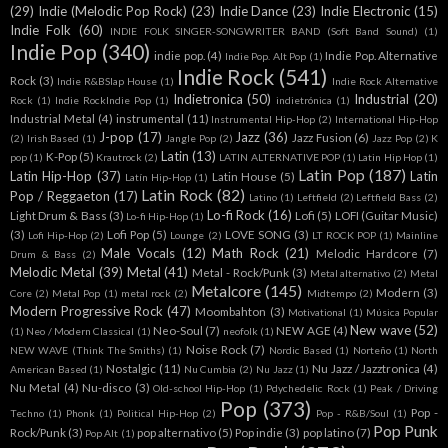
(29)
Indie (Melodic Pop Rock)
(23)
Indie Dance
(23)
Indie Electronic
(15)
Indie Folk
(60)
INDIE FOLK SINGER-SONGWRITER BAND (Soft Band Sound)
(1)
Indie Pop
(340)
indie pop.
(4)
Indie Pop. Alternative
Indie Pop. Alt Pop
(1)
Indie Rock
(541)
Rock
(3)
Indie R&BSlap House
(1)
Indie Rock Alternative
Indietronica
(50)
Industrial
(20)
Rock
(1)
Indie RockIndie Pop
(1)
indietrónica
(1)
Industrial Metal
(4)
instrumental
(11)
Instrumental Hip-Hop
(2)
International Hip-Hop
J-pop
(17)
Jazz
(36)
Jazz Fusion
(6)
(2)
Irish Based
(1)
Jangle Pop
(2)
Jazz Pop
(2)
K
Latin
(13)
K-Pop
(5)
pop
(1)
Krautrock
(2)
LATIN ALTERNATIVE POP
(1)
Latin Hip Hop
(1)
Latin Pop
(187)
Latin Hip-Hop
(37)
Latin
Latin House
(5)
Latín Hip-Hop
(1)
Latin Rock
(82)
Pop / Reggaeton
(17)
Latino
(1)
Leftfield
(2)
Leftfield Bass
(2)
Lo-fi Rock
(16)
Light Drum & Bass
(3)
Lofi
(5)
LOFI (Guitar Music)
Lo-fi Hip-Hop
(1)
(3)
Lofi Pop
(5)
LOVE SONG
(3)
Lofi Hip-Hop
(2)
Lounge
(2)
LT ROCK POP
(1)
Mainline
Male Vocals
(12)
Math Rock
(21)
Melodic Hardcore
(7)
Drum & Bass
(2)
Melodic Metal
(39)
Metal
(41)
Metal - Rock/Punk
(3)
Metal alternativo
(2)
Metal
Metalcore
(145)
Modern
(3)
Core
(2)
Metal Pop
(1)
metal rock
(2)
Midtempo
(2)
Modern Progressive Rock
(47)
Moombahton
(3)
Motivational
(1)
Música Popular
New wave
(52)
Neo-Soul
(7)
NEW AGE
(4)
(1)
Neo / Modern Classical
(1)
neofolk
(1)
Noise Rock
(7)
NEW WAVE (Think The Smiths)
(1)
Nordic Based
(1)
Norteño
(1)
North
Nostalgic
(11)
Nu Jazz / Jazztronica
(4)
American Based
(1)
Nu Cumbia
(2)
Nu Jazz
(1)
Nu Metal
(4)
Nu-disco
(3)
Old-school Hip-Hop
(1)
Pdychedelic Rock
(1)
Peak / Driving
Pop
(373)
Pop -
Techno
(1)
Phonk
(1)
Political Hip-Hop
(2)
Pop - R&B/Soul
(1)
Pop Punk
Rock/Punk
(3)
pop alternativo
(5)
Pop indie
(3)
pop latino
(7)
Pop Alt
(1)