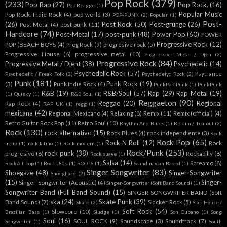
Pop Rock
(379)
(233)
Pop Rap
(27)
Pop Rock.
(16)
Pop Reagge
(1)
Popular Music
Pop Rock. Indie Rock
(4)
pop world
(3)
POP-PUNK
(2)
Popular
(1)
Post-
(26)
Post Rock
(50)
Post-grunge
(26)
Post Metal
(4)
post punk
(11)
Hardcore
(74)
Post-Metal
(17)
post-punk
(48)
Power Pop
(60)
POWER
Progressive Rock
(12)
POP (BEACH BOYS
(4)
Prog Rock
(9)
progresive rock
(5)
Progressive House
(6)
progressive metal
(10)
Progressive Metal / Djen
(2)
Progressive Rock
(84)
Progressive Metal / Djent
(38)
Psychedelic
(14)
Psychedelic Rock
(57)
Psytrance
Psychedelic / Freak Folk
(2)
Psychedelyc Rock
(2)
Punk
(181)
Punk Rock
(19)
(3)
Punk Indie Rock
(4)
PunkPop Punk
(1)
PunkPunk
R&B
(19)
R&B/Soul
(57)
Rap
(29)
Rap Metal
(19)
(1)
Quieky
(1)
R&B Soul
(1)
Reggaeton
(90)
Reggae
(20)
Regional
Rap Rock
(4)
RAP UK
(1)
regg
(1)
mexicana
(42)
Regional Mexicano
(4)
Relaxing
(8)
Remix
(11)
Remix (official)
(4)
Retro Guitar Rock Pop
(11)
Retro Soul
(10)
Rhythm And Blues
(1)
Riddim / Tearout
(2)
Rock
(130)
rock alternativo
(15)
Rock Blues
(4)
rock independiente
(3)
Rock
Rock Pop
(65)
Rock N Roll
(12)
Rock
indie
(1)
rock latino
(1)
Rock modern
(1)
Rock/Punk
(253)
rock punk
(38)
progresivo
(6)
Rockabilly
(8)
Rock suave
(1)
Salsa
(14)
Screamo
(8)
RockAlt Pop
(1)
Rocks 80s
(1)
ROOTS
(1)
Scandinavian Based
(1)
Singer Songwriter
(83)
Shoegaze
(48)
Singer-Songwriter
Shoeghaze
(2)
(15)
Singer-
Singer-Songwriter (Acoustic)
(4)
Singer-Songwriter (Soft Band Sound)
(1)
Songwriter Band (Full Band Sound)
(15)
SINGER-SONGWRITER BAND (Soft
ska
(24)
Skate Punk
(39)
Band Sound)
(7)
Slacker Rock
(5)
Skate
(2)
Slap House /
Soft Rock
(54)
Slowcore
(10)
Brazilian Bass
(1)
Sludge
(1)
Son Cubano
(1)
Song
Soul
(16)
SOUL ROCK
(9)
Soundscape
(3)
Soundtrack
(7)
Songwriter
(1)
South