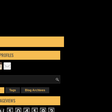
PROFILES
r
Tags
Blog Archives
PAGEVIEWS
1
0
4
1
9
3