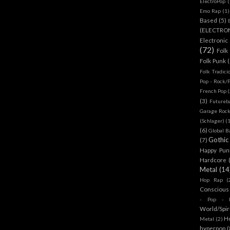
ElectroPop
(
Emo Rap
(1)
Based
(5)
(ELECTRO
Electronic
(72)
Folk
Folk Punk
Folk Tradici
Pop - Rock/
French Pop
(
(3)
Futureb
Garage Rock
(Schlager)
(
(6)
Global B
Gothic
(7)
Happy Pun
Hardcore
Metal
(14
Hop Rap
(
Conscious
- Pop - R
World/Spir
H
Metal
(2)
hyperpop
(