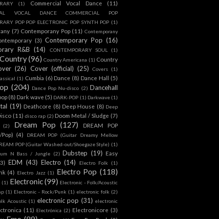
Commercial Vocal Dance
(11)
RARY
(1)
IAL VOCAL DANCE COMMERCIAL POP
ARY POP POP ELECTRONIC POP SYNTH POP
(1)
rany
(7)
Contemporany Pop
(11)
Contemporany
Contemporary Pop
(16)
ontemporary
(3)
orary R&B
(14)
CONTEMPORARY SOUL
(1)
Country
(96)
Country
Country Americana
(1)
over
(26)
Cover (official)
(25)
Covers
(1)
Cumbia
(6)
Dance
(8)
Dance Hall
(5)
assical
(1)
Pop
(204)
Dancehall
Dance Pop Nu-disco
(2)
pop
(8)
Dark wave
(5)
DARK-POP
(1)
Darkwave
(1)
tal
(19)
Deathcore
(8)
Deep House
(8)
Deep
isco
(11)
Doom Metal / Sludge
(7)
disco rap
(2)
Dream Pop
(127)
DREAM POP
(2)
c/Pop)
(4)
DREAM POP (Guitar Dreamy Mellow
REAM POP (Guitar Washed-out/Shoegaze Style)
(1)
Dubstep
(19)
Easy
rum N Bass / Jungle
(2)
EDM
(43)
Electro
(14)
(3)
Electro Folk
(1)
Electro Pop
(118)
nk
(4)
Electro Jazz
(1)
Electronic
(99)
h
(1)
Electronic - Folk/Acoustic
ap
(1)
Electronic - Rock/Punk
(1)
electronic folk
(2)
electronic pop
(31)
olk Acoustic
(1)
electronic
ctronica
(11)
Electronicore
(3)
Electrónica
(2)
Emo
(89)