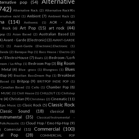
Alternative
lternative pop
(54)
742)
Alternative Rock.
(2)
Alternative Rock90s
Ambient
(7)
ternative rockl
(1)
Ambient Rock
(2)
na
(114)
AOR - Adult
Anthemic
(1)
Art Pop
(15)
art rock
(44)
d Rock
(6)
Australian Based
(3)
 pop
(1)
Asian Based
(2)
4)
Avant - Garde (Electronic)
(3)
AVANT-GARDE
IC)
(1)
Avant-Garde (Electronic).Electronic
(1)
Banda
(2)
Baroque Pop
(1)
Bass House / Electro
(2)
 / Electro House
(7)
Bedroom / Lo-fi
Beats
(2)
Big Room
Bedroom Pop
(3)
room / Lo-fiPop
(1)
Blues
k Metal
(4)
Blue -grass
(1)
Bluegrass
(1)
Bap
(4)
Breakbeat
Brazilian BassDream Pop
(1)
Britpop
(9)
 Based
(1)
BRITPOP INDIE POP
(1)
Chamber Pop
(8)
Canadian Based
(1)
Cello
(1)
S MUSIC
(1)
Chill House
(1)
CHILLOUT
(1)
Chillstep
ve
(4)
Christian
(9)
Cinematic
(11)
Christmas
(2)
Classic Rock
Clasic Rock
(5)
 Epic Music
(2)
Classic Sound
(18)
classical
(8)
Instrumental
(35)
Classical/Instrumental -
Cloud Hop / Emo Hip-Hop
(9)
 Folk/Acoustic
(1)
Commercial
(100)
Comercial
(11)
)
ial Pop
(28)
COMMERCIAL POP