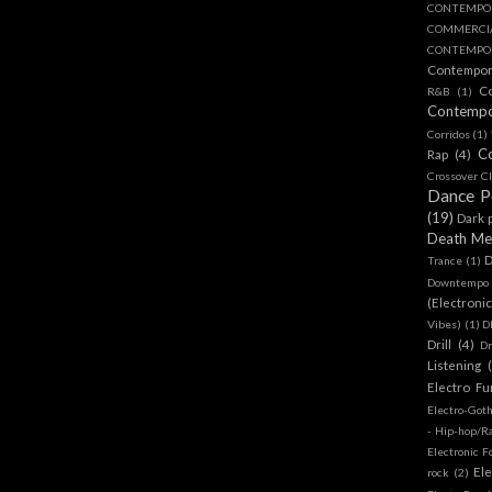
CONTEMPO
COMMERC
CONTEMPOR
Contempo
C
R&B
(1)
Contemp
Corridos
(1)
C
Rap
(4)
Crossover Cl
Dance 
(19)
Dark 
Death Me
D
Trance
(1)
Downtempo
(Electroni
Vibes)
(1)
D
Drill
(4)
D
Listening
Electro Fu
Electro-Got
- Hip-hop/R
Electronic F
Ele
rock
(2)