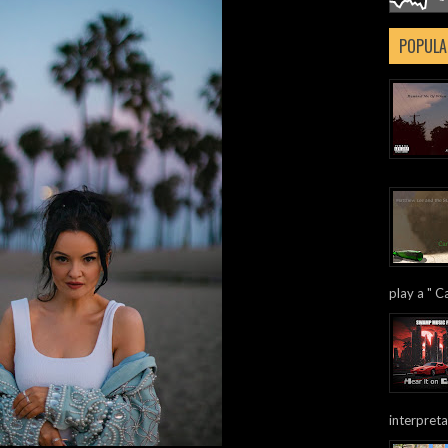
POPULA
play a " Ca
interpreta