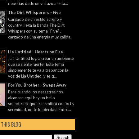
deberías darle un vistazo a esta...
The Dirt Whisperers - Five
Cargado de un estilo sureño y
country, llega la banda The Dirt
Whispers con su tema "Five" ,
cargado de una energía muy cálida,
Lia Untitled - Hearts on Fire
¡Lia Untitled logra crear un ambiente
que se siente fuerte! Este tema
simplemente te va a trapar con la
voz de Lia Untitled, y es q...
For You Brother - Swept Away
Para cuando los desastres nos
alcancen aquí hay un bello
soundtrack que transmitirá confort y
serenidad, no te lo pierdas! Entre...
 THIS BLOG