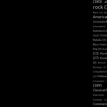
(180)
a
rock
(
Rock
(1)
al
America
Orientate
arternative
Autotune
(
(ELECTRON
Balada
(3)
Bass House
Pop
(9)
Bed
(13)
Blac
(27)
Boom
(4)
British
Brostep
(1)
CHILDREN'
Chillwa
(2)
Cinematic /
(189)
Classical/
Electronic -
Comedy
(1
Commerc