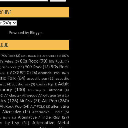
RCHIVE
Powered by
Blogger
.
CLOUD
70s Rock
(3)
80´s
)
80'S ROCK
(1)
80's VIBES
(1)
80s Rock
(78)
0´s Vibes
(3)
80s Rock.
(4)
90s Rock
90´s Rock
(13)
8)
90's rock
(11)
ACOUSTIC
(26)
Acoustic - Pop - R&B
Jazz
(1)
tic Folk
(64)
acoustic pop
(11)
acoustic
Adult
ustic
(4)
acustic rock
(3)
Acústica Pop
(1)
orary
(130)
Afrobeat
(4)
Afro Pop
(2)
(6)
Afrobeats / Afro-pop / Afro-fusion
(6)
al
(1)
ntry
(126)
Alt Pop
(260)
Alt Folk
(21)
Alt Rock Pop
(54)
alternativa
ALT-FOLK
(3)
Alternative
(14)
Alternative - Indie
(6)
Alternative / Indie R&B
(27)
 / Indie
(1)
Alternative Metal
ive Hip-Hop
(31)