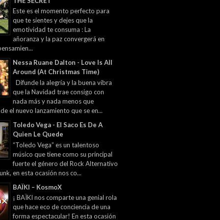
THE SECRET
Este es el momento perfecto para
que te sientes y dejes que la
emotividad te consuma : La
añoranza y la paz convergerá en
pensamien...
Nessa Ruane Dalton - Love Is All
Around (At Christmas Time)
Difunde la alegría y la buena vibra
que la Navidad trae consigo con
nada más y nada menos que
 de el nuevo lanzamiento que se en...
Toledo Vega - El Saco Es De A
Quien Le Quede
“Toledo Vega” es un talentoso
músico que tiene como su principal
fuerte el género del Rock Alternativo
unk, en esta ocasión nos co...
BAÏKI – KosmoX
¡ BAÏKI nos comparte una genial rola
que hace eco de conciencia de una
forma espectacular! En esta ocasión