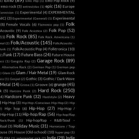
Emo Pop Rock
(9)
1)
Emo Pop
(1)
epic
(16)
emo rock
(5)
Europe
entrevistas
(1)
Experimental
(4)
EXPERIMENTAL
Eurovision
(1)
NIC)
(3)
Experimental
Experimental (General)
(1)
Folk
(8)
Female Vocals
(6)
Flamenco pop
(1)
Folk Pop
(52)
 Acoustic
(9)
Folk Acústica
(2)
Folk Rock
(85)
(11)
Folk Rock. Americana
(1)
Folk/Acoustic
(145)
onal
(2)
Folk/Acoustic -
Folk/Acoustic/Pop
(4)
Folktronica
(10)
Punk
(1)
Funk
(17)
Future Bass
(24)
Future House
2)
Garage Rock
(89)
ass
(1)
Gangsta Rap
(2)
. Alternative Rock
(2)
German Pop
(1)
German pop
Glam / Hair Metal
(19)
Glam Rock
1)
Glam
(1)
Gothic
(3)
Gothic / Dark Wave
ass
(1)
Gospel
(2)
 Metal
(14)
grunge
(45)
Groove
(6)
Grime
(1)
Hard Rock
(250)
k
(5)
Harcore Punk
(2)
Hardcore Punk
(32)
Heavy
(4)
Hardstyle
(2)
)
Hip Hop
(3)
Hip Hop /Conscious Hip-Hop
(2)
Hip
Hip-Hop
(27)
Hip- hop
(6)
Hip-Hop /
2)
Hip-hop/Rap
(56)
 Hip-Hop
(11)
Hip-hop/Rap
Hip-hop/Rap - R&B/Soul -
ock/Punk
(1)
Holiday Music
(31)
itual
(3)
Horrorcore / Trap
ouse
(9)
House (Old-school)
(10)
hyper pop
(1)
Indie
(29)
Indie
8)
IDM
(1)
independet rock
(2)