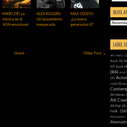
BLOG A
MIKKI ZIP: La
ALEX ROGERS:
MAX CEDDO:
música en el
Un lanzamiento
¿La nueva
ADN emocional
inesperado.
generación X?
LABEL 
Home
Older Post →
60s Rock
(1
Rock
(9)
8
90' Rock
(
(84)
Acid 
Acous
(9)
rock
(8)
ac
Contemp
Afrobeats
Alt Cou
Alt Pop.
(4)
rock
(26)
Alternative
Alternat