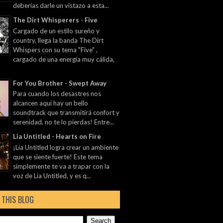
deberías darle un vistazo a esta...
The Dirt Whisperers - Five
Cargado de un estilo sureño y
country, llega la banda The Dirt
Whispers con su tema "Five" ,
cargado de una energía muy cálida,
For You Brother - Swept Away
Para cuando los desastres nos
alcancen aquí hay un bello
soundtrack que transmitirá confort y
serenidad, no te lo pierdas! Entre...
Lia Untitled - Hearts on Fire
¡Lia Untitled logra crear un ambiente
que se siente fuerte! Este tema
simplemente te va a trapar con la
voz de Lia Untitled, y es q...
 THIS BLOG