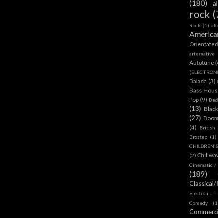
(180)
a
rock
(
Rock
(1)
al
America
Orientate
arternative
Autotune
(
(ELECTRON
Balada
(3)
Bass House
Pop
(9)
Bed
(13)
Blac
(27)
Boom
(4)
British
Brostep
(1)
CHILDREN'
Chillwa
(2)
Cinematic /
(189)
Classical/
Electronic -
Comedy
(1
Commerc