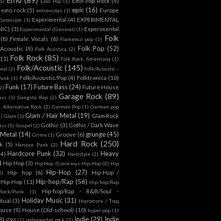
Emo Pop Rock
(9)
1)
Emo Pop
(1)
epic
(16)
emo rock
(5)
Europe
entrevistas
(1)
Experimental
(4)
EXPERIMENTAL
Eurovision
(1)
NIC)
(3)
Experimental
Experimental (General)
(1)
Folk
(8)
Female Vocals
(6)
Flamenco pop
(1)
Folk Pop
(52)
 Acoustic
(9)
Folk Acústica
(2)
Folk Rock
(85)
(11)
Folk Rock. Americana
(1)
Folk/Acoustic
(145)
onal
(2)
Folk/Acoustic -
Folk/Acoustic/Pop
(4)
Folktronica
(10)
Punk
(1)
Funk
(17)
Future Bass
(24)
Future House
2)
Garage Rock
(89)
ass
(1)
Gangsta Rap
(2)
. Alternative Rock
(2)
German Pop
(1)
German pop
Glam / Hair Metal
(19)
Glam Rock
1)
Glam
(1)
Gothic
(3)
Gothic / Dark Wave
ass
(1)
Gospel
(2)
 Metal
(14)
grunge
(45)
Groove
(6)
Grime
(1)
Hard Rock
(250)
k
(5)
Harcore Punk
(2)
Hardcore Punk
(32)
Heavy
(4)
Hardstyle
(2)
)
Hip Hop
(3)
Hip Hop /Conscious Hip-Hop
(2)
Hip
Hip-Hop
(27)
Hip- hop
(6)
Hip-Hop /
2)
Hip-hop/Rap
(56)
 Hip-Hop
(11)
Hip-hop/Rap
Hip-hop/Rap - R&B/Soul -
ock/Punk
(1)
Holiday Music
(31)
itual
(3)
Horrorcore / Trap
ouse
(9)
House (Old-school)
(10)
hyper pop
(1)
Indie
(29)
Indie
8)
IDM
(1)
independet rock
(2)