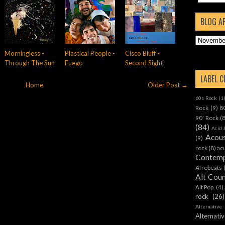
BLOG A
Morningless -
Plastical People -
Cisco Bluff -
Through The Sun
Fuego
Second Sight
LABEL 
Home
Older Post →
60s Rock
(1
Rock
(9)
8
90' Rock
(
(84)
Acid 
Acous
(9)
rock
(8)
ac
Contemp
Afrobeats
Alt Cou
Alt Pop.
(4)
rock
(26)
Alternative
Alternat