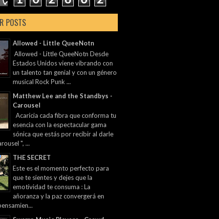
R POSTS
Allowed - Little QueeNotn
Allowed - Little QueeNotn Desde
Estados Unidos viene vibrando con
un talento tan genial y con un género
musical Rock Punk ...
Matthew Lee and the Standbys -
Carousel
Acaricia cada fibra que conforma tu
esencia con la espectacular gama
sónica que estás por recibir al darle
rousel ", ...
THE SECRET
Este es el momento perfecto para
que te sientes y dejes que la
emotividad te consuma : La
añoranza y la paz convergerá en
pensamien...