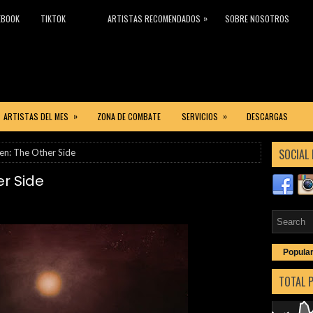
»
EBOOK
TIKTOK
ARTISTAS RECOMENDADOS
SOBRE NOSOTROS
»
»
ARTISTAS DEL MES
ZONA DE COMBATE
SERVICIOS
DESCARGAS
SOCIAL 
en: The Other Side
er Side
Popula
TOTAL 