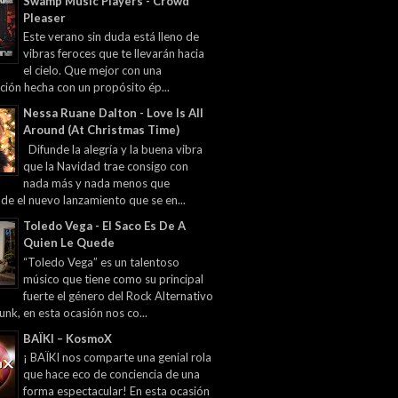
Swamp Music Players - Crowd
Pleaser
Este verano sin duda está lleno de
vibras feroces que te llevarán hacia
el cielo. Que mejor con una
ción hecha con un propósito ép...
Nessa Ruane Dalton - Love Is All
Around (At Christmas Time)
Difunde la alegría y la buena vibra
que la Navidad trae consigo con
nada más y nada menos que
 de el nuevo lanzamiento que se en...
Toledo Vega - El Saco Es De A
Quien Le Quede
“Toledo Vega” es un talentoso
músico que tiene como su principal
fuerte el género del Rock Alternativo
unk, en esta ocasión nos co...
BAÏKI – KosmoX
¡ BAÏKI nos comparte una genial rola
que hace eco de conciencia de una
forma espectacular! En esta ocasión