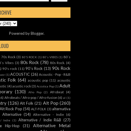
RCHIVE
Powered by
Blogger
.
CLOUD
70s Rock
(3)
80´s
)
80'S ROCK
(1)
80's VIBES
(1)
80s Rock
(78)
0´s Vibes
(3)
80s Rock.
(4)
90s Rock
90´s Rock
(13)
8)
90's rock
(11)
ACOUSTIC
(26)
Acoustic - Pop - R&B
Jazz
(1)
tic Folk
(64)
acoustic pop
(11)
acoustic
Adult
ustic
(4)
acustic rock
(3)
Acústica Pop
(1)
orary
(130)
Afrobeat
(4)
Afro Pop
(2)
(6)
Afrobeats / Afro-pop / Afro-fusion
(6)
al
(1)
ntry
(126)
Alt Pop
(260)
Alt Folk
(21)
Alt Rock Pop
(54)
alternativa
ALT-FOLK
(3)
Alternative
(14)
Alternative - Indie
(6)
Alternative / Indie R&B
(27)
 / Indie
(1)
Alternative Metal
ive Hip-Hop
(31)