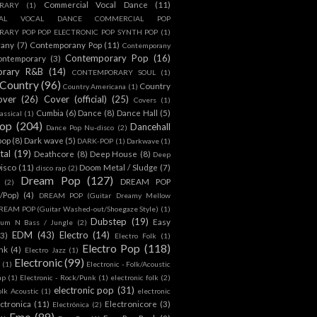
Commercial Vocal Dance
(11)
RARY
(1)
IAL VOCAL DANCE COMMERCIAL POP
ARY POP POP ELECTRONIC POP SYNTH POP
(1)
rany
(7)
Contemporany Pop
(11)
Contemporany
Contemporary Pop
(16)
ontemporary
(3)
orary R&B
(14)
CONTEMPORARY SOUL
(1)
Country
(96)
Country
Country Americana
(1)
over
(26)
Cover (official)
(25)
Covers
(1)
Cumbia
(6)
Dance
(8)
Dance Hall
(5)
assical
(1)
Pop
(204)
Dancehall
Dance Pop Nu-disco
(2)
pop
(8)
Dark wave
(5)
DARK-POP
(1)
Darkwave
(1)
tal
(19)
Deathcore
(8)
Deep House
(8)
Deep
isco
(11)
Doom Metal / Sludge
(7)
disco rap
(2)
Dream Pop
(127)
DREAM POP
(2)
c/Pop)
(4)
DREAM POP (Guitar Dreamy Mellow
REAM POP (Guitar Washed-out/Shoegaze Style)
(1)
Dubstep
(19)
Easy
rum N Bass / Jungle
(2)
EDM
(43)
Electro
(14)
(3)
Electro Folk
(1)
Electro Pop
(118)
nk
(4)
Electro Jazz
(1)
Electronic
(99)
h
(1)
Electronic - Folk/Acoustic
ap
(1)
Electronic - Rock/Punk
(1)
electronic folk
(2)
electronic pop
(31)
olk Acoustic
(1)
electronic
ctronica
(11)
Electronicore
(3)
Electrónica
(2)
Emo
(89)