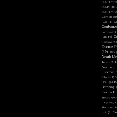
CONTEMPO
COMMERC
CONTEMPOR
Contempo
C
R&B
(1)
Contemp
Corridos
(1)
C
Rap
(4)
Crossover Cl
Dance 
(19)
Dark 
Death Me
D
Trance
(1)
Downtempo
(Electroni
Vibes)
(1)
D
Drill
(4)
D
Listening
Electro Fu
Electro-Got
- Hip-hop/R
Electronic F
Ele
rock
(2)