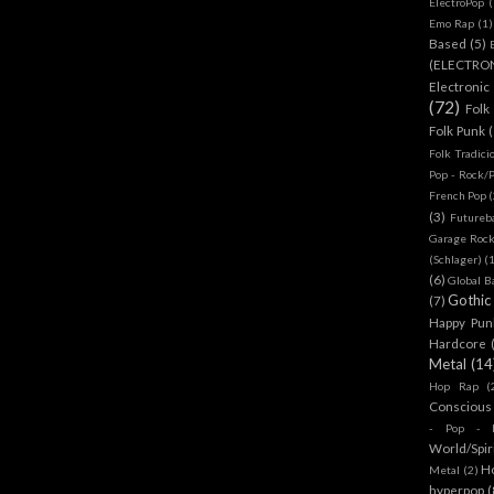
ElectroPop
(
Emo Rap
(1)
Based
(5)
(ELECTRO
Electronic
(72)
Folk
Folk Punk
Folk Tradici
Pop - Rock/
French Pop
(
(3)
Futureb
Garage Rock
(Schlager)
(
(6)
Global B
Gothic
(7)
Happy Pun
Hardcore
Metal
(14
Hop Rap
(
Conscious
- Pop - R
World/Spir
H
Metal
(2)
hyperpop
(