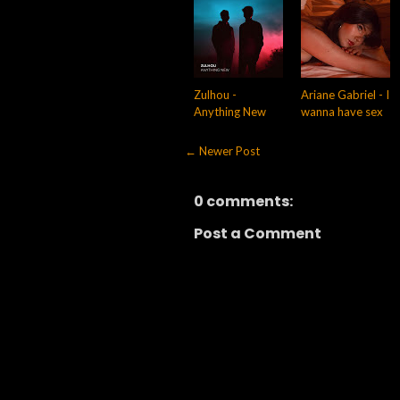
Zulhou -
Ariane Gabriel - I
Anything New
wanna have sex
← Newer Post
0 comments:
Post a Comment