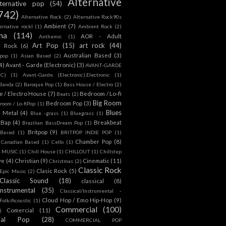
Alternative
lternative pop
(54)
742)
Alternative Rock.
(2)
Alternative Rock90s
Ambient
(7)
ternative rockl
(1)
Ambient Rock
(2)
na
(114)
AOR - Adult
Anthemic
(1)
Art Pop
(15)
art rock
(44)
d Rock
(6)
Australian Based
(3)
 pop
(1)
Asian Based
(2)
4)
Avant - Garde (Electronic)
(3)
AVANT-GARDE
IC)
(1)
Avant-Garde (Electronic).Electronic
(1)
Banda
(2)
Baroque Pop
(1)
Bass House / Electro
(2)
 / Electro House
(7)
Bedroom / Lo-fi
Beats
(2)
Big Room
Bedroom Pop
(3)
room / Lo-fiPop
(1)
Blues
k Metal
(4)
Blue -grass
(1)
Bluegrass
(1)
Bap
(4)
Breakbeat
Brazilian BassDream Pop
(1)
Britpop
(9)
 Based
(1)
BRITPOP INDIE POP
(1)
Chamber Pop
(8)
Canadian Based
(1)
Cello
(1)
S MUSIC
(1)
Chill House
(1)
CHILLOUT
(1)
Chillstep
ve
(4)
Christian
(9)
Cinematic
(11)
Christmas
(2)
Classic Rock
Clasic Rock
(5)
 Epic Music
(2)
Classic Sound
(18)
classical
(8)
Instrumental
(35)
Classical/Instrumental -
Cloud Hop / Emo Hip-Hop
(9)
 Folk/Acoustic
(1)
Commercial
(100)
Comercial
(11)
)
ial Pop
(28)
COMMERCIAL POP