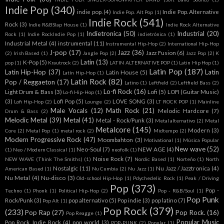
Indie Pop
(340)
indie pop.
(4)
Indie Pop. Alternative
Indie Pop. Alt Pop
(1)
Indie Rock
(541)
Rock
(3)
Indie R&BSlap House
(1)
Indie Rock Alternative
Indietronica
(50)
Industrial
(20)
Rock
(1)
Indie RockIndie Pop
(1)
indietrónica
(1)
Industrial Metal
(4)
instrumental
(11)
Instrumental Hip-Hop
(2)
International Hip-Hop
J-pop
(17)
Jazz
(36)
Jazz Fusion
(6)
(2)
Irish Based
(1)
Jangle Pop
(2)
Jazz Pop
(2)
K
Latin
(13)
K-Pop
(5)
pop
(1)
Krautrock
(2)
LATIN ALTERNATIVE POP
(1)
Latin Hip Hop
(1)
Latin Pop
(187)
Latin Hip-Hop
(37)
Latin
Latin House
(5)
Latín Hip-Hop
(1)
Latin Rock
(82)
Pop / Reggaeton
(17)
Latino
(1)
Leftfield
(2)
Leftfield Bass
(2)
Lo-fi Rock
(16)
Light Drum & Bass
(3)
Lofi
(5)
LOFI (Guitar Music)
Lo-fi Hip-Hop
(1)
(3)
Lofi Pop
(5)
LOVE SONG
(3)
Lofi Hip-Hop
(2)
Lounge
(2)
LT ROCK POP
(1)
Mainline
Male Vocals
(12)
Math Rock
(21)
Melodic Hardcore
(7)
Drum & Bass
(2)
Melodic Metal
(39)
Metal
(41)
Metal - Rock/Punk
(3)
Metal alternativo
(2)
Metal
Metalcore
(145)
Modern
(3)
Core
(2)
Metal Pop
(1)
metal rock
(2)
Midtempo
(2)
Modern Progressive Rock
(47)
Moombahton
(3)
Motivational
(1)
Música Popular
New wave
(52)
Neo-Soul
(7)
NEW AGE
(4)
(1)
Neo / Modern Classical
(1)
neofolk
(1)
Noise Rock
(7)
NEW WAVE (Think The Smiths)
(1)
Nordic Based
(1)
Norteño
(1)
North
Nostalgic
(11)
Nu Jazz / Jazztronica
(4)
American Based
(1)
Nu Cumbia
(2)
Nu Jazz
(1)
Nu Metal
(4)
Nu-disco
(3)
Old-school Hip-Hop
(1)
Pdychedelic Rock
(1)
Peak / Driving
Pop
(373)
Pop -
Techno
(1)
Phonk
(1)
Political Hip-Hop
(2)
Pop - R&B/Soul
(1)
Pop Punk
Rock/Punk
(3)
pop alternativo
(5)
Pop indie
(3)
pop latino
(7)
Pop Alt
(1)
Pop Rock
(379)
(233)
Pop Rap
(27)
Pop Rock.
(16)
Pop Reagge
(1)
Popular Music
Pop Rock. Indie Rock
(4)
pop world
(3)
POP-PUNK
(2)
Popular
(1)