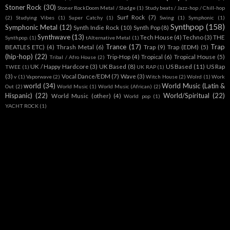
Stoner Rock
(30)
Stoner RockDoom Metal / Sludge
(1)
Study beats / Jazz-hop / Chill-hop
Surf Rock
(7)
(2)
Studying Vibes
(1)
Super Catchy
(1)
Swing
(1)
Symphonic
(1)
Synthpop
(158)
Symphonic Metal
(12)
Synth Indie Rock
(10)
Synth Pop
(8)
Synthwave
(13)
Tech House
(4)
Techno
(3)
THE
Synthpop.
(1)
tAlternative Metal
(1)
Trance
(17)
Trap
BEATLES ETC)
(4)
Thrash Metal
(6)
Trap
(9)
Trap (EDM)
(5)
(hip-hop)
(22)
Trip-Hop
(4)
Tropical
(6)
Tropical House
(5)
Tribal / Afro House
(2)
UK / Happy Hardcore
(3)
UK Based
(8)
US Based
(11)
US Rap
TWEE
(1)
UK RAP
(1)
(3)
Vocal Dance/EDM
(7)
Wave
(3)
v
(1)
Vaporwave
(2)
Witch House
(2)
Wolrd
(1)
Work
world
(34)
World Music (Latin &
Out
(2)
World Music
(1)
World Music (African)
(2)
Hispanic)
(22)
World/Spiritual
(22)
World Music (other)
(4)
World pop
(1)
YACHT ROCK
(1)