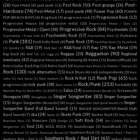
Post-
(26)
Post Rock
(50)
Post-grunge
(26)
Post Metal
(4)
post punk
(11)
Hardcore
(74)
Post-Metal
(17)
post-punk
(48)
Power Pop
(60)
POWER
Progressive Rock
(12)
POP (BEACH BOYS
(4)
Prog Rock
(9)
progresive rock
(5)
Progressive House
(6)
progressive metal
(10)
Progressive Metal / Djen
(2)
Progressive Rock
(84)
Progressive Metal / Djent
(38)
Psychedelic
(14)
Psychedelic Rock
(57)
Psytrance
Psychedelic / Freak Folk
(2)
Psychedelyc Rock
(2)
Punk
(181)
Punk Rock
(19)
(3)
Punk Indie Rock
(4)
PunkPop Punk
(1)
PunkPunk
R&B
(19)
R&B/Soul
(57)
Rap
(29)
Rap Metal
(19)
(1)
Quieky
(1)
R&B Soul
(1)
Reggaeton
(90)
Reggae
(20)
Regional
Rap Rock
(4)
RAP UK
(1)
regg
(1)
mexicana
(42)
Regional Mexicano
(4)
Relaxing
(8)
Remix
(11)
Remix (official)
(4)
Retro Guitar Rock Pop
(11)
Retro Soul
(10)
Rhythm And Blues
(1)
Riddim / Tearout
(2)
Rock
(130)
rock alternativo
(15)
Rock Blues
(4)
rock independiente
(3)
Rock
Rock Pop
(65)
Rock N Roll
(12)
Rock
indie
(1)
rock latino
(1)
Rock modern
(1)
Rock/Punk
(253)
rock punk
(38)
progresivo
(6)
Rockabilly
(8)
Rock suave
(1)
Salsa
(14)
Screamo
(8)
RockAlt Pop
(1)
Rocks 80s
(1)
ROOTS
(1)
Scandinavian Based
(1)
Singer Songwriter
(83)
Shoegaze
(48)
Singer-Songwriter
Shoeghaze
(2)
(15)
Singer-
Singer-Songwriter (Acoustic)
(4)
Singer-Songwriter (Soft Band Sound)
(1)
Songwriter Band (Full Band Sound)
(15)
SINGER-SONGWRITER BAND (Soft
ska
(24)
Skate Punk
(39)
Band Sound)
(7)
Slacker Rock
(5)
Skate
(2)
Slap House /
Soft Rock
(54)
Slowcore
(10)
Brazilian Bass
(1)
Sludge
(1)
Son Cubano
(1)
Song
Soul
(16)
SOUL ROCK
(9)
Soundscape
(3)
Soundtrack
(7)
Songwriter
(1)
South
Southern Rock
(3)
African Based
(1)
South American Based
(2)
Southern Rock / Red
(1)
Southern Rock / Red Dirt
(65)
Southern Rock / Red D
(2)
Spoken Word
(1)