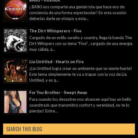
BAÏKI – KosmoX
¡ BAÏKI nos comparte una genial rola que hace eco de
conciencia de una forma espectacular! En esta ocasión
deberías darle un vistazo a esta...
The Dirt Whisperers - Five
Cargado de un estilo sureño y country, llega la banda The
Dirt Whispers con su tema "Five" , cargado de una energía
muy cálida, a...
Lia Untitled - Hearts on Fire
¡Lia Untitled logra crear un ambiente que se siente fuerte!
Este tema simplemente te va a trapar con la voz de Lia
Untitled, y es q...
For You Brother - Swept Away
Para cuando los desastres nos alcancen aquí hay un bello
soundtrack que transmitirá confort y serenidad, no te lo
pierdas! Entre...
SEARCH THIS BLOG