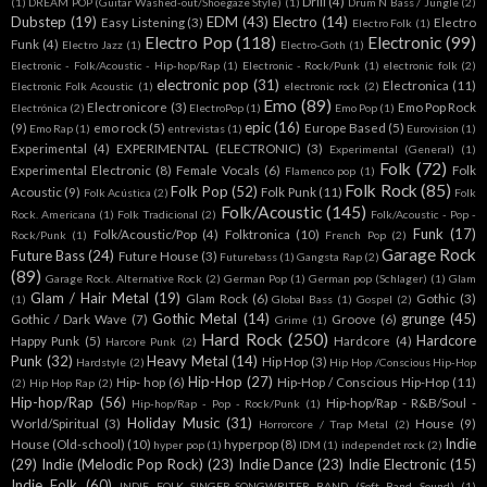
Drill
(4)
(1)
DREAM POP (Guitar Washed-out/Shoegaze Style)
(1)
Drum N Bass / Jungle
(2)
Dubstep
(19)
EDM
(43)
Electro
(14)
Easy Listening
(3)
Electro
Electro Folk
(1)
Electro Pop
(118)
Electronic
(99)
Funk
(4)
Electro Jazz
(1)
Electro-Goth
(1)
Electronic - Folk/Acoustic - Hip-hop/Rap
(1)
Electronic - Rock/Punk
(1)
electronic folk
(2)
electronic pop
(31)
Electronica
(11)
Electronic Folk Acoustic
(1)
electronic rock
(2)
Emo
(89)
Electronicore
(3)
Emo Pop Rock
Electrónica
(2)
ElectroPop
(1)
Emo Pop
(1)
epic
(16)
(9)
emo rock
(5)
Europe Based
(5)
Emo Rap
(1)
entrevistas
(1)
Eurovision
(1)
Experimental
(4)
EXPERIMENTAL (ELECTRONIC)
(3)
Experimental (General)
(1)
Folk
(72)
Experimental Electronic
(8)
Female Vocals
(6)
Folk
Flamenco pop
(1)
Folk Rock
(85)
Folk Pop
(52)
Acoustic
(9)
Folk Punk
(11)
Folk Acústica
(2)
Folk
Folk/Acoustic
(145)
Rock. Americana
(1)
Folk Tradicional
(2)
Folk/Acoustic - Pop -
Funk
(17)
Folk/Acoustic/Pop
(4)
Folktronica
(10)
Rock/Punk
(1)
French Pop
(2)
Garage Rock
Future Bass
(24)
Future House
(3)
Futurebass
(1)
Gangsta Rap
(2)
(89)
Garage Rock. Alternative Rock
(2)
German Pop
(1)
German pop (Schlager)
(1)
Glam
Glam / Hair Metal
(19)
Glam Rock
(6)
Gothic
(3)
(1)
Global Bass
(1)
Gospel
(2)
Gothic Metal
(14)
grunge
(45)
Gothic / Dark Wave
(7)
Groove
(6)
Grime
(1)
Hard Rock
(250)
Hardcore
Happy Punk
(5)
Hardcore
(4)
Harcore Punk
(2)
Punk
(32)
Heavy Metal
(14)
Hip Hop
(3)
Hardstyle
(2)
Hip Hop /Conscious Hip-Hop
Hip-Hop
(27)
Hip- hop
(6)
Hip-Hop / Conscious Hip-Hop
(11)
(2)
Hip Hop Rap
(2)
Hip-hop/Rap
(56)
Hip-hop/Rap - R&B/Soul -
Hip-hop/Rap - Pop - Rock/Punk
(1)
Holiday Music
(31)
World/Spiritual
(3)
House
(9)
Horrorcore / Trap Metal
(2)
Indie
House (Old-school)
(10)
hyperpop
(8)
hyper pop
(1)
IDM
(1)
independet rock
(2)
(29)
Indie (Melodic Pop Rock)
(23)
Indie Dance
(23)
Indie Electronic
(15)
Indie Folk
(60)
INDIE FOLK SINGER-SONGWRITER BAND (Soft Band Sound)
(1)