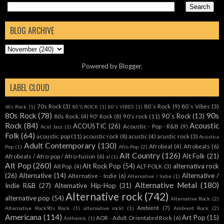
BLOG ARCHIVE
Powered by
Blogger
.
LABEL CLOUD
70s Rock
(3)
80´s Rock
(9)
80´s Vibes
(3)
60s Rock
(1)
80'S ROCK
(1)
80's VIBES
(1)
80s Rock
(78)
90s
90´s Rock
(13)
80s Rock.
(4)
90' Rock
(8)
90's rock
(11)
Rock
(84)
Acoustic
ACOUSTIC
(26)
Acoustic - Pop - R&B
(9)
Acid Jazz
(1)
Folk
(64)
acoustic pop
(11)
acoustic rock
(8)
acustic
(4)
acustic rock
(3)
Acústica
Adult Contemporary
(130)
Afrobeat
(4)
Afrobeats
(6)
Pop
(1)
Afro Pop
(2)
Alt Country
(126)
Alt Folk
(21)
Afrobeats / Afro-pop / Afro-fusion
(6)
al
(1)
Alt Pop
(260)
Alt Rock Pop
(54)
alternativa rock
Alt Pop.
(4)
ALT-FOLK
(3)
(26)
Alternative
(14)
Alternative /
Alternative - Indie
(6)
Alternative / Indie
(1)
Alternative Metal
(180)
Indie R&B
(27)
Alternative Hip-Hop
(31)
Alternative rock
(742)
alternative pop
(54)
Alternative Rock.
(2)
Ambient
(7)
Alternative Rock90s Rock
(1)
alternative rockl
(1)
Ambient Rock
(2)
Americana
(114)
Art Pop
(15)
AOR - Adult Orientated Rock
(6)
Anthemic
(1)