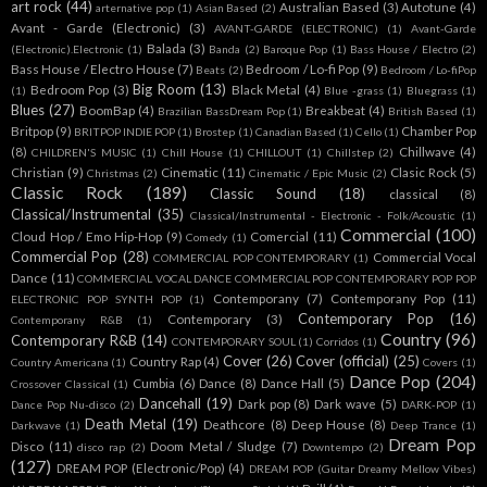
art rock
(44)
Australian Based
(3)
Autotune
(4)
arternative pop
(1)
Asian Based
(2)
Avant - Garde (Electronic)
(3)
AVANT-GARDE (ELECTRONIC)
(1)
Avant-Garde
Balada
(3)
(Electronic).Electronic
(1)
Banda
(2)
Baroque Pop
(1)
Bass House / Electro
(2)
Bass House / Electro House
(7)
Bedroom / Lo-fi Pop
(9)
Beats
(2)
Bedroom / Lo-fiPop
Big Room
(13)
Bedroom Pop
(3)
Black Metal
(4)
(1)
Blue -grass
(1)
Bluegrass
(1)
Blues
(27)
BoomBap
(4)
Breakbeat
(4)
Brazilian BassDream Pop
(1)
British Based
(1)
Britpop
(9)
Chamber Pop
BRITPOP INDIE POP
(1)
Brostep
(1)
Canadian Based
(1)
Cello
(1)
(8)
Chillwave
(4)
CHILDREN'S MUSIC
(1)
Chill House
(1)
CHILLOUT
(1)
Chillstep
(2)
Christian
(9)
Cinematic
(11)
Clasic Rock
(5)
Christmas
(2)
Cinematic / Epic Music
(2)
Classic Rock
(189)
Classic Sound
(18)
classical
(8)
Classical/Instrumental
(35)
Classical/Instrumental - Electronic - Folk/Acoustic
(1)
Commercial
(100)
Cloud Hop / Emo Hip-Hop
(9)
Comercial
(11)
Comedy
(1)
Commercial Pop
(28)
Commercial Vocal
COMMERCIAL POP CONTEMPORARY
(1)
Dance
(11)
COMMERCIAL VOCAL DANCE COMMERCIAL POP CONTEMPORARY POP POP
Contemporany
(7)
Contemporany Pop
(11)
ELECTRONIC POP SYNTH POP
(1)
Contemporary Pop
(16)
Contemporary
(3)
Contemporany R&B
(1)
Country
(96)
Contemporary R&B
(14)
CONTEMPORARY SOUL
(1)
Corridos
(1)
Cover
(26)
Cover (official)
(25)
Country Rap
(4)
Country Americana
(1)
Covers
(1)
Dance Pop
(204)
Cumbia
(6)
Dance
(8)
Dance Hall
(5)
Crossover Classical
(1)
Dancehall
(19)
Dark pop
(8)
Dark wave
(5)
Dance Pop Nu-disco
(2)
DARK-POP
(1)
Death Metal
(19)
Deathcore
(8)
Deep House
(8)
Darkwave
(1)
Deep Trance
(1)
Dream Pop
Disco
(11)
Doom Metal / Sludge
(7)
disco rap
(2)
Downtempo
(2)
(127)
DREAM POP (Electronic/Pop)
(4)
DREAM POP (Guitar Dreamy Mellow Vibes)