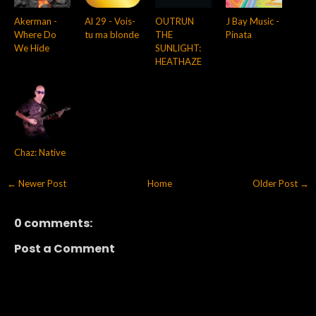
Akerman -
Al 29 - Vois-
OUTRUN
J Bay Music -
Where Do
tu ma blonde
THE
Pinata
We Hide
SUNLIGHT:
HEATHAZE
Chaz: Native
← Newer Post
Home
Older Post →
0 comments:
Post a Comment